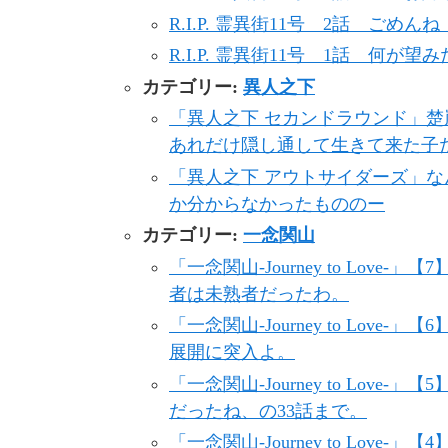
R.I.P. 霊異街11号 2話 ご
R.I.P. 霊異街11号 1話 何
カテゴリー:
異人之下
「異人之下 セカンドラウンド」
あれだけ隠し通して生きて来た子
「異人之下 アウトサイダーズ」
か分からなかったもののー
カテゴリー:
一念関山
「一念関山-Journey to Lo
者は未熟者だったわ。
「一念関山-Journey to Lo
展開に突入よ。
「一念関山-Journey to Lo
だったね、の33話まで。
「一念関山-Journey to Lo