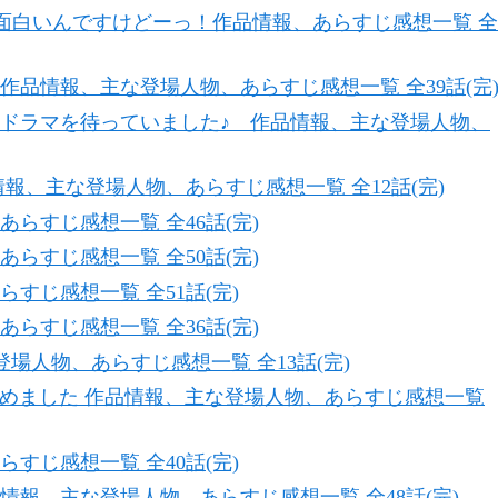
お、面白いんですけどーっ！作品情報、あらすじ感想一覧 全
品情報、主な登場人物、あらすじ感想一覧 全39話(完
ドラマを待っていました♪ 作品情報、主な登場人物、
報、主な登場人物、あらすじ感想一覧 全12話(完)
らすじ感想一覧 全46話(完)
らすじ感想一覧 全50話(完)
すじ感想一覧 全51話(完)
らすじ感想一覧 全36話(完)
な登場人物、あらすじ感想一覧 全13話(完)
ngdoms」始めました 作品情報、主な登場人物、あらすじ感想一覧
すじ感想一覧 全40話(完)
報、主な登場人物、あらすじ感想一覧 全48話(完)