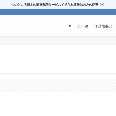
今のところ日本の動画配信サービスで見られる作品のみの記事です
ホーム
作品概要と一