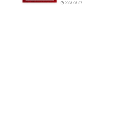
2023-05-27