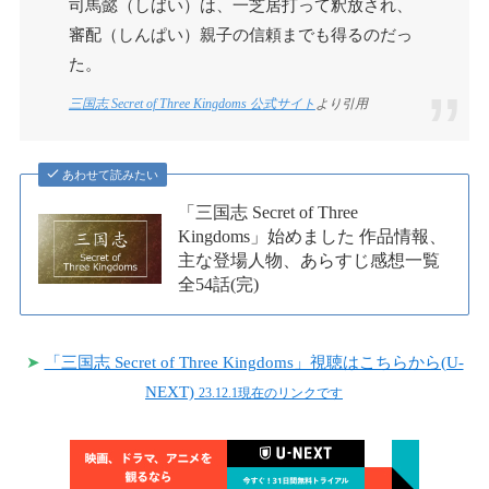
司馬懿（しばい）は、一芝居打って釈放され、
審配（しんぱい）親子の信頼までも得るのだっ
た。
三国志 Secret of Three Kingdoms 公式サイト
より引用
あわせて読みたい
「三国志 Secret of Three
Kingdoms」始めました 作品情報、
主な登場人物、あらすじ感想一覧
全54話(完)
➤
「三国志 Secret of Three Kingdoms」視聴はこちらから(U-
NEXT)
23.12.1現在のリンクです