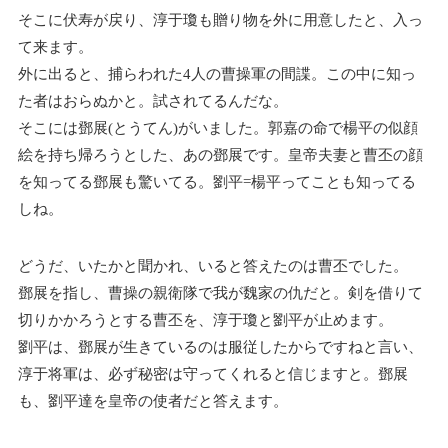
そこに伏寿が戻り、淳于瓊も贈り物を外に用意したと、入っ
て来ます。
外に出ると、捕らわれた4人の曹操軍の間諜。この中に知っ
た者はおらぬかと。試されてるんだな。
そこには鄧展(とうてん)がいました。郭嘉の命で楊平の似顔
絵を持ち帰ろうとした、あの鄧展です。皇帝夫妻と曹丕の顔
を知ってる鄧展も驚いてる。劉平=楊平ってことも知ってる
しね。
どうだ、いたかと聞かれ、いると答えたのは曹丕でした。
鄧展を指し、曹操の親衛隊で我が魏家の仇だと。剣を借りて
切りかかろうとする曹丕を、淳于瓊と劉平が止めます。
劉平は、鄧展が生きているのは服従したからですねと言い、
淳于将軍は、必ず秘密は守ってくれると信じますと。鄧展
も、劉平達を皇帝の使者だと答えます。