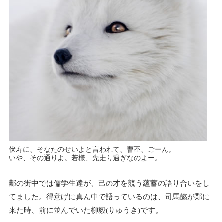
伏寿に、そなたのせいよと言われて、曹丕、ごーん。
いや、その通りよ。若様、先走り過ぎなのよー。
鄴の街中では儒学生達が、己の才を競う蘊蓄の語り合いをし
てました。得意げに真ん中で語っているのは、司馬懿が鄴に
来た時、前に並んでいた柳毅(りゅうき)です。