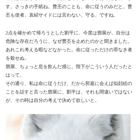
す。さっきの手紙ね。曹丕のことも、命に従うのみだと。曹
丕も使者、袁紹サイドには言わない、守る、ですね。
2点を確かめて帰ろうとした劉平に、今度は鄧展が、自分は
危険な存在だろうに、なぜ曹丕を止めたのかと聞きました。
あれこれ考える暇などなかった。命に従っただけの罪なき者
を殺せぬ。
鄧展、ちょっと息を飲んだ感じ。陛下がこういう人だったと
はって。
その通り、私は命に従うだけ、だから郭嘉に会えば似顔絵の
ことを話すと言った鄧展に、劉平は、それも間違いではない
が、その時は自分の考えで決めて欲しいと。