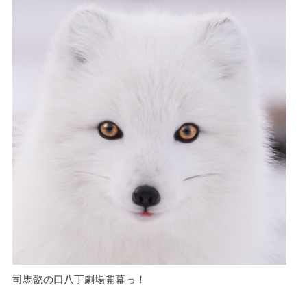
司馬懿の口八丁劇場開幕っ！