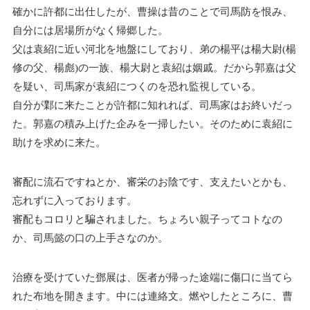
確かに許都に出仕したが、曹操は昔のことで司馬防を恨み、
自分には居場所がなく帰郷した。
父は袁紹に近い河北を地盤にしており、弟の楊平は楊大尉(楊
修の父、楊彪)の一族、楊大尉と袁紹は姻戚。だから郭嘉は父
を疑い、司馬家が袁紹につくのを恐れ監視している。
自分が鄴に来たことが許都に知れれば、司馬家はお終いだっ
た。郭嘉の積み上げた企みを一掃したい。そのために袁紹に
助けを求めに来た。
審配に流石ですねとか、審栄のお陰です、支えたいとかも、
忘れずに入っております。
審配もコロリと騙されました。ちょろい親子ってコトなの
か、司馬懿の口の上手さなのか。
治療を受けていた鄧展は、医者が帰った途端に傷口に当てら
れた布地を開きます。中には連絡文。燃やしたところに、曹