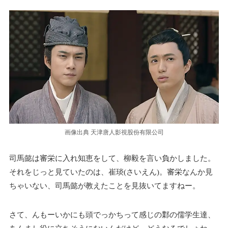
画像出典 天津唐人影視股份有限公司
司馬懿は審栄に入れ知恵をして、柳毅を言い負かしました。
それをじっと見ていたのは、崔琰(さいえん)。審栄なんか見
ちゃいない、司馬懿が教えたことを見抜いてますねー。
さて、んもーいかにも頭でっかちって感じの鄴の儒学生達、