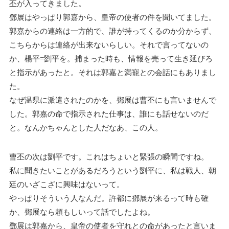
丕が入ってきました。
鄧展はやっぱり郭嘉から、皇帝の使者の件を聞いてました。
郭嘉からの連絡は一方的で、誰が持ってくるのか分からず、
こちらからは連絡が出来ないらしい。それで言ってないの
か、楊平=劉平を。捕まった時も、情報を売って生き延びろ
と指示があったと。それは郭嘉と満寵との会話にもありまし
た。
なぜ温県に派遣されたのかを、鄧展は曹丕にも言いませんで
した。郭嘉の命で指示された仕事は、誰にも話せないのだ
と。なんかちゃんとした人だなあ、この人。
曹丕の次は劉平です。これはちょいと緊張の瞬間ですね。
私に聞きたいことがあるだろうという劉平に、私は戦人、朝
廷のいざこざに興味はないって。
やっぱりそういう人なんだ。許都に鄧展が来るって時も確
か、鄧展なら頼もしいって話でしたよね。
鄧展は郭嘉から、皇帝の使者を守れとの命があったと言いま