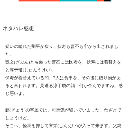
ネタバレ感想
疑いの晴れた劉平が戻り、伏寿も曹丕も牢から出されまし
た。
魏文(ぎぶん)と名乗った曹丕には医者を、伏寿には着替えを
と淳于瓊(じゅんうけい)。
伏寿が着替えている間、2人は食事を、その後に贈り物があ
ると言われます。見送る淳于瓊の顔、何か企んでますね。感
じ悪いよ。
鄴(ぎょう)の牢屋では、司馬懿が騒いでいました。わざとで
しょうけど。
そこへ、怪我を押して審栄(しんえい)が入って来ます。父親