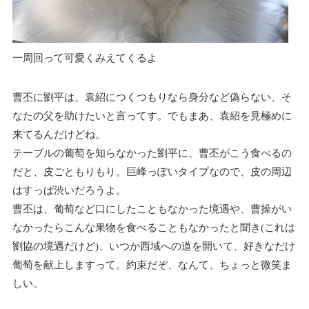
一周回って可愛くみえてくるよ
曹丕に劉平は、袁紹につくつもりなら身分など偽らない、そ
なたの父を助けたいと言ってす。でもまあ、袁紹を見極めに
来てるんだけどね。
テーブルの葡萄を知らなかった劉平に、曹丕がこう食べるの
だと、皮ごともりもり。巨峰っぽいタイプなので、皮の周辺
はすっぱ渋いだろうよ。
曹丕は、葡萄など口にしたこともなかった境遇や、曹操がい
なかったらこんな果物を食べることもなかったと聞き(これは
劉協の境遇だけど)、いつか西域への道を開いて、好きなだけ
葡萄を献上しますって。約束だぞ、なんて、ちょっと微笑ま
しい。