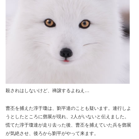
殺されはしないけど、禅譲するよねえ…
曹丕を捕えた淳于瓊は、劉平達のことも疑います。連行しよ
うとしたところに鄧展が現れ、2人がいないと伝えました。
慌てた淳于瓊達が走り去った後、曹丕を捕えていた兵を鄧展
が気絶させ、後ろから劉平がやって来ます。