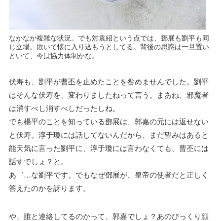
なかなか複雑な状況。でも対袁紹という点では、鄧展も劉平も同
じ立場。欺いて懐に入り込もうとしてる。背後の思惑は一旦置い
といて、今は協力体制かな。
伏寿も、劉平が曹丕を止めたことを咎めませんでした。劉平
はそんな伏寿を、変わりましたねって言う。まあね、邪魔者
は消すべし消すべしだったしね。
でも楊平のことを知っている鄧展は、郭嘉の元には返せない
と伏寿。淳于瓊には話してないんだから、まだ望みはあると
能天気に言った劉平に、淳于瓊には言わなくても、曹丕には
話すでしょ？と。
あ゛…な劉平です。でもなぜ鄧展が、皇帝の使者だと正しく
答えたのかを訝ります。
や、誰と連絡してるのかって、郭嘉でしょ？あのびっくり顔