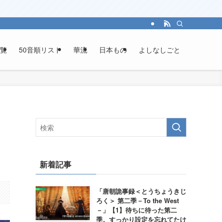
覧
50音順リスト
華流
日本もの
よしなしごと
新着記事
「唐朝詭事録＜とうちょうきじ
ろく＞ 第二季－To the West
－」【1】待ちに待った第二
季。すっかり設定を忘れてたけ