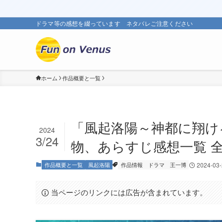
ドラマ等の感想を綴っています ネタバレご注意ください
ホーム
作品概要と一覧
「風起洛陽～神都に翔け
2024
3/24
物、あらすじ感想一覧 全3
作品概要と一覧
風起洛陽
作品情報
ドラマ
王一博
2024-03
当ページのリンクには広告が含まれています。