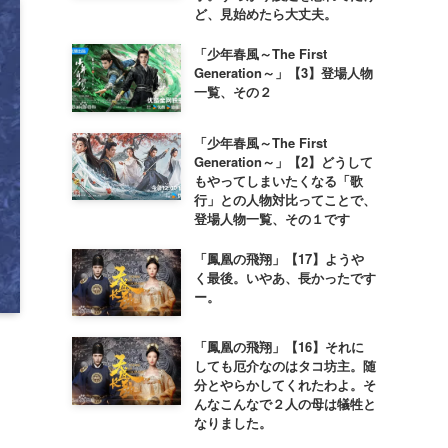
ど、見始めたら大丈夫。
「少年春風～The First
Generation～」【3】登場人物
一覧、その２
「少年春風～The First
Generation～」【2】どうして
もやってしまいたくなる「歌
行」との人物対比ってことで、
登場人物一覧、その１です
「鳳凰の飛翔」【17】ようや
く最後。いやあ、長かったです
ー。
「鳳凰の飛翔」【16】それに
しても厄介なのはタコ坊主。随
分とやらかしてくれたわよ。そ
んなこんなで２人の母は犠牲と
なりました。