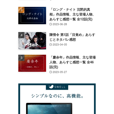
「ロング・ナイト 沈黙的真
相」作品情報、主な登場人物、
あらすじ感想一覧 全12話(完)
2023-06-28
陳情令 第1話「目覚め」あらす
じとネタバレ感想
2023-04-05
「慶余年」作品情報、主な登場
人物、あらすじ感想一覧 全46
。
話(完)
2023-05-27