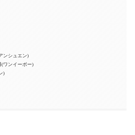
ホアンシュエン)
博(ワンイーボー)
ン)