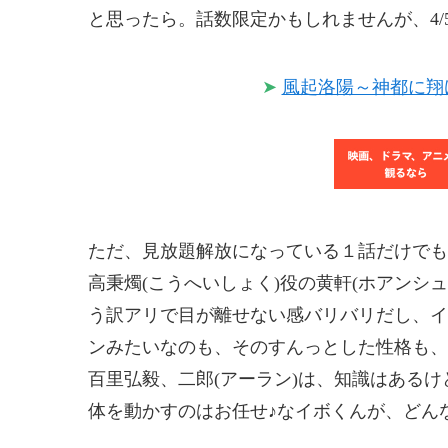
と思ったら。話数限定かもしれませんが、4/
➤
風起洛陽～神都に翔
ただ、見放題解放になっている１話だけでも
高秉燭(こうへいしょく)役の黄軒(ホアンシ
う訳アリで目が離せない感バリバリだし、イ
ンみたいなのも、そのすんっとした性格も、何
百里弘毅、二郎(アーラン)は、知識はある
体を動かすのはお任せ♪なイボくんが、どん