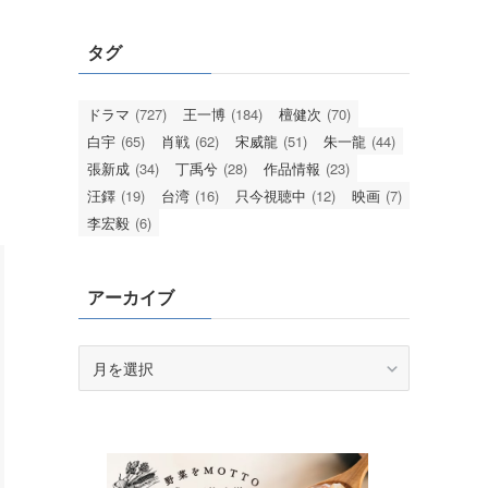
タグ
ドラマ
(727)
王一博
(184)
檀健次
(70)
白宇
(65)
肖戦
(62)
宋威龍
(51)
朱一龍
(44)
張新成
(34)
丁禹兮
(28)
作品情報
(23)
汪鐸
(19)
台湾
(16)
只今視聴中
(12)
映画
(7)
李宏毅
(6)
アーカイブ
ア
ー
カ
イ
ブ