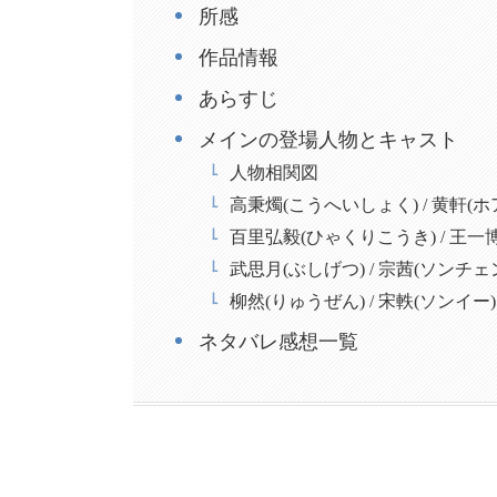
所感
作品情報
あらすじ
メインの登場人物とキャスト
人物相関図
高秉燭(こうへいしょく) / 黄軒(
百里弘毅(ひゃくりこうき) / 王一
武思月(ぶしげつ) / 宗茜(ソンチェ
柳然(りゅうぜん) / 宋軼(ソンイー)
ネタバレ感想一覧