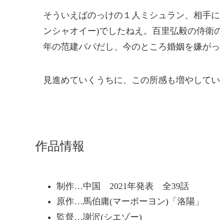
そういえばのっけの１人ミシュラン、相手に
ンシャオイー)でしたねえ。百里弘毅の侍衛
年の范建パパだし、今のところ婚姻を嫌がっ
見進めていくうちに、この所感も増やしてい
作品情報
制作…中国 2021年発表 全39話
原作…馬伯庸(マーボーヨン)「洛陽」
監督…謝沢(シエゾー)