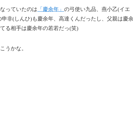
なっていたのは
「慶余年」
の弓使い九品、燕小乙(イエ
の申非(しんひ)も慶余年、高達くんだったし、父親は慶
てる相手は慶余年の若若だっ(笑)
こうかな。