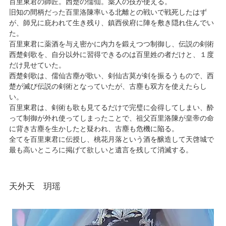
百里東君の師匠。西楚の儒仙。薬人の技が使える。
旧知の間柄だった百里洛陳率いる北離との戦いで戦死したはず
が、師兄に庇われて生き残り、鎮西侯府に陣を敷き隠れ住んでい
た。
百里東君に薬酒を与え密かに内力を鍛えつつ制御し、伝説の剣術
西楚剣歌を、自分以外に習得できるのは百里姓の者だけと、１度
だけ見せていた。
西楚剣歌は、儒仙古塵が歌い、剣仙古莫が剣を振るうもので、西
楚が滅び伝説の剣術となっていたが、古塵も双方を使えたらし
い。
百里東君は、剣術も歌も見てるだけで完璧に会得してしまい、酔
って制御が外れ使ってしまったことで、祖父百里洛陳が皇帝の命
に背き古塵を生かしたと疑われ、古塵も危機に陥る。
全てを百里東君に伝授し、桃花月落という酒を醸造して天啓城で
最も高いところに掲げて欲しいと遺言を残して消滅する。
天外天 玥瑶