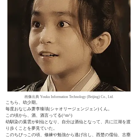
画像出典 Youku Information Technology (Beijing) Co., Ltd.
こちら、幼少期。
毎度おなじみ萧李臻瑱(シャオリージェンジェン)くん。
この頃から、酒、酒言ってる(^m^)
幼馴染の葉雲が剣仙となり、自分は酒仙となって、共に江湖を渡
り歩くことを夢見ていた。
このちびっこの頃、修練や勉強から逃げ出し、西楚の儒仙、古塵