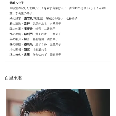
北離八公子
百暁堂の記した北離八公子を表す言葉は以下。謝宣以外は稷下(しょくか)学
堂、李長生の弟子。
戒の風華 =
蕭若風(琅琊王)
警戒心が強い 七番弟子
雅の清歌 =
洛軒
気品がある 六番弟子
騒の灼墨 =
雷夢殺
饒舌 二番弟子
乱の凌雲 =
顧剣門
荒くれ者 三番弟子
美の柳月 =
柳月
容姿端麗 四番弟子
醜の墨塵 =
墨暁黒
黒ずくめ 五番弟子
才の卿相 =
謝宣
才能溢れる
謎の無名 =
君玉
行方知れず 筆頭弟子
百里東君