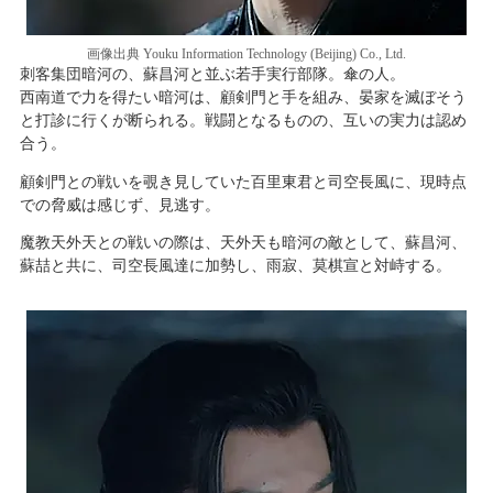
画像出典 Youku Information Technology (Beijing) Co., Ltd.
刺客集団暗河の、蘇昌河と並ぶ若手実行部隊。傘の人。
西南道で力を得たい暗河は、顧剣門と手を組み、晏家を滅ぼそう
と打診に行くが断られる。戦闘となるものの、互いの実力は認め
合う。
顧剣門との戦いを覗き見していた百里東君と司空長風に、現時点
での脅威は感じず、見逃す。
魔教天外天との戦いの際は、天外天も暗河の敵として、蘇昌河、
蘇喆と共に、司空長風達に加勢し、雨寂、莫棋宣と対峙する。