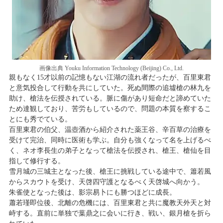
画像出典 Youku Information Technology (Beijing) Co., Ltd.
親もなく15才以前の記憶もない江湖の流れ者だったが、百里東君
と意気投合して行動を共にしていた。死ぬ間際の追墟槍の林九を
助け、槍法を伝授されている。脈に傷があり短命だと諦めていた
ため達観しており、苦労もしているので、問題の本質を察するこ
とにも秀でている。
百里東君の伯父、温壺酒から紹介された薬王谷、辛百草の治療を
受けて完治、同時に医術も学ぶ。自分も強くなって名を上げるべ
く、ネオ李長生の弟子となって槍法を伝授され、槍王、槍仙を目
指して修行する。
雪月城の三城主となった後、槍王に挑戦している途中で、簫若風
からスカウトを受け、天啓四守護となるべく天啓城へ向かう。
朱雀使となった後は、影宗易卜にも勝つほどに成長。
蕭若瑾即位後、北離の危機には、百里東君と共に魔教天外天と対
峙する。直前に単独で葉鼎之に会いに行き、戦い、銀月槍を折ら