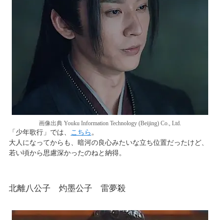
画像出典 Youku Information Technology (Beijing) Co., Ltd.
「少年歌行」では、
こちら
。
大人になってからも、暗河の良心みたいな立ち位置だったけど、
若い頃から思慮深かったのねと納得。
北離八公子 灼墨公子 雷夢殺