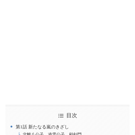
目次
第1話 新たなる嵐のきざし
北離八公子 凌雲公子 顧剣門