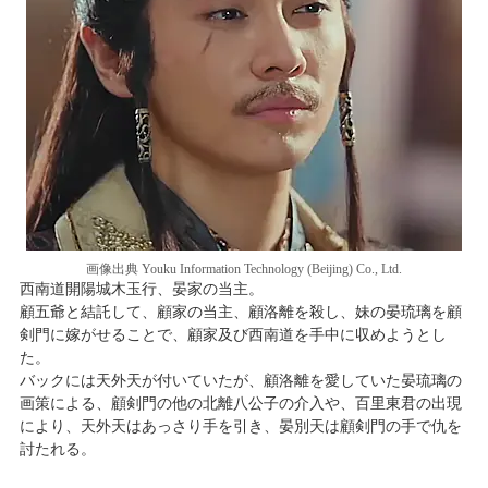
画像出典 Youku Information Technology (Beijing) Co., Ltd.
西南道開陽城木玉行、晏家の当主。
顧五爺と結託して、顧家の当主、顧洛離を殺し、妹の晏琉璃を顧
剣門に嫁がせることで、顧家及び西南道を手中に収めようとし
た。
バックには天外天が付いていたが、顧洛離を愛していた晏琉璃の
画策による、顧剣門の他の北離八公子の介入や、百里東君の出現
により、天外天はあっさり手を引き、晏別天は顧剣門の手で仇を
討たれる。