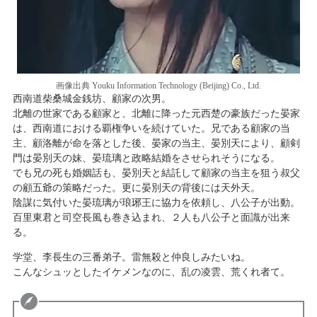
画像出典 Youku Information Technology (Beijing) Co., Ltd.
西南道柴桑城金銭坊、顧家の次男。
北離の世家である顧家と、北離に降った元西楚の豪族だった晏家
は、西南道における覇権争いを続けていた。兄である顧家の当
主、顧洛離が命を落とした後、晏家の当主、晏別天により、顧剣
門は晏別天の妹、晏琉璃と政略結婚をさせられそうになる。
でも兄の死も婚姻話も、晏別天と結託して顧家の当主を狙う叔父
の顧五爺の策略だった。更に晏別天の背後には天外天。
陰謀に気付いた晏琉璃が琅琊王に協力を依頼し、八公子が出動。
百里東君と司空長風も巻き込まれ、２人も八公子と面識が出来
る。
学堂、李長生の三番弟子。雷無殺と仲良しみたいね。
こんなシュッとしたイケメンなのに、乱の凌雲、荒くれ者て。