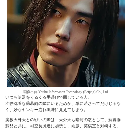
画像出典 Youku Information Technology (Beijing) Co., Ltd.
いつも暗器をくるくる手遊びで回している人。
冷静沈着な蘇暮雨の隣にいるためか、単に若さってだけじゃな
く、妙なヤンキー崩れ風味に見えてしまう。
魔教天外天との戦いの際は、天外天も暗河の敵として、蘇暮雨、
蘇喆と共に、司空長風達に加勢し、雨寂、莫棋宣と対峙する。