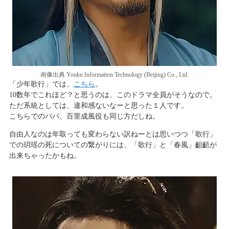
画像出典 Youku Information Technology (Beijing) Co., Ltd.
「少年歌行」では、
こちら
。
10数年でこれほど？と思うのは、このドラマ全員がそうなので。
ただ系統としては、違和感ないなーと思った１人です。
こちらでのパパ、百里成風役も同じ方だしね。
自由人なのは年取っても変わらない訳ねーとは思いつつ「歌行」
での玥瑶の死についての繋がりには、「歌行」と「春風」齟齬が
出来ちゃったかもね。