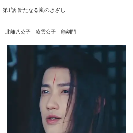
第1話 新たなる嵐のきざし
北離八公子 凌雲公子 顧剣門