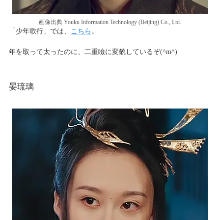
画像出典 Youku Information Technology (Beijing) Co., Ltd.
「少年歌行」では、
こちら
。
年を取って太ったのに、二重瞼に変貌しているぞ(^m^)
晏琉璃