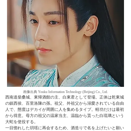
画像出典 Youku Information Technology (Beijing) Co., Ltd.
西南道柴桑城、東帰酒館の主、白東君として登場。正体は乾東城
の鎮西侯、百里洛陳の孫。祖父、外祖父から溺愛されている自由
人で、態度はデカイが周囲に人を集めるタイプ。軽功だけは最初
から得意。母方の祖父の温家当主、温臨から貰った白琉璃という
大蛇を使役する。
一目惚れした玥瑶に再会するため、酒造りで名を上げたいと願い