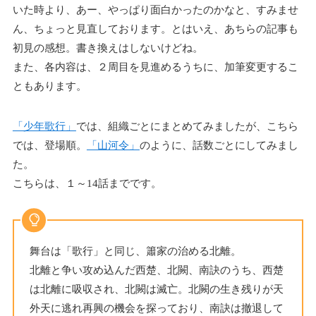
いた時より、あー、やっぱり面白かったのかなと、すみませ
ん、ちょっと見直しております。とはいえ、あちらの記事も
初見の感想。書き換えはしないけどね。
また、各内容は、２周目を見進めるうちに、加筆変更するこ
ともあります。
「少年歌行」
では、組織ごとにまとめてみましたが、こちら
では、登場順。
「山河令」
のように、話数ごとにしてみまし
た。
こちらは、１～14話までです。
舞台は「歌行」と同じ、簫家の治める北離。
北離と争い攻め込んだ西楚、北闕、南訣のうち、西楚
は北離に吸収され、北闕は滅亡。北闕の生き残りが天
外天に逃れ再興の機会を探っており、南訣は撤退して