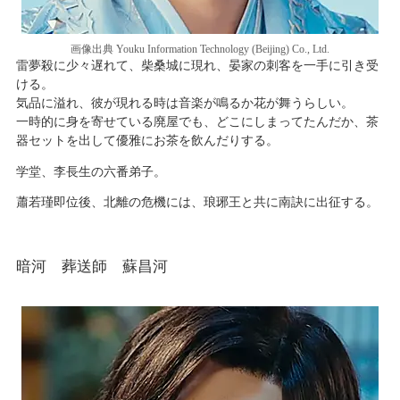
画像出典 Youku Information Technology (Beijing) Co., Ltd.
雷夢殺に少々遅れて、柴桑城に現れ、晏家の刺客を一手に引き受
ける。
気品に溢れ、彼が現れる時は音楽が鳴るか花が舞うらしい。
一時的に身を寄せている廃屋でも、どこにしまってたんだか、茶
器セットを出して優雅にお茶を飲んだりする。
学堂、李長生の六番弟子。
蕭若瑾即位後、北離の危機には、琅琊王と共に南訣に出征する。
暗河 葬送師 蘇昌河