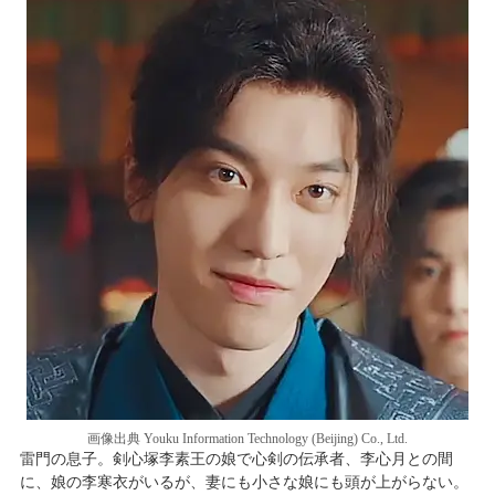
画像出典 Youku Information Technology (Beijing) Co., Ltd.
雷門の息子。剣心塚李素王の娘で心剣の伝承者、李心月との間
に、娘の李寒衣がいるが、妻にも小さな娘にも頭が上がらない。