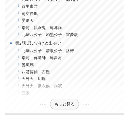
百里東君
司空長風
晏別天
暗河 執傘鬼 蘇暮雨
北離八公子 灼墨公子 雷夢殺
第2話 思いがけぬ出会い
北離八公子 清歌公子 洛軒
暗河 葬送師 蘇昌河
晏琉璃
西楚儒仙 古塵
天外天 玥瑶
天外天 紫衣侯 雨寂
霊素
もっと見る