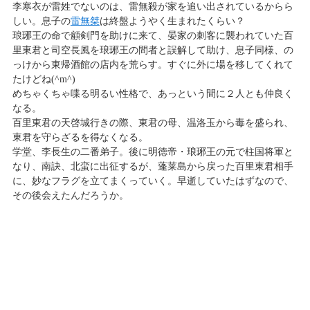
李寒衣が雷姓でないのは、雷無殺が家を追い出されているからら
しい。息子の
雷無桀
は終盤ようやく生まれたくらい？
琅琊王の命で顧剣門を助けに来て、晏家の刺客に襲われていた百
里東君と司空長風を琅琊王の間者と誤解して助け、息子同様、の
っけから東帰酒館の店内を荒らす。すぐに外に場を移してくれて
たけどね(^m^)
めちゃくちゃ喋る明るい性格で、あっという間に２人とも仲良く
なる。
百里東君の天啓城行きの際、東君の母、温洛玉から毒を盛られ、
東君を守らざるを得なくなる。
学堂、李長生の二番弟子。後に明徳帝・琅琊王の元で柱国将軍と
なり、南訣、北蛮に出征するが、蓬莱島から戻った百里東君相手
に、妙なフラグを立てまくっていく。早逝していたはずなので、
その後会えたんだろうか。