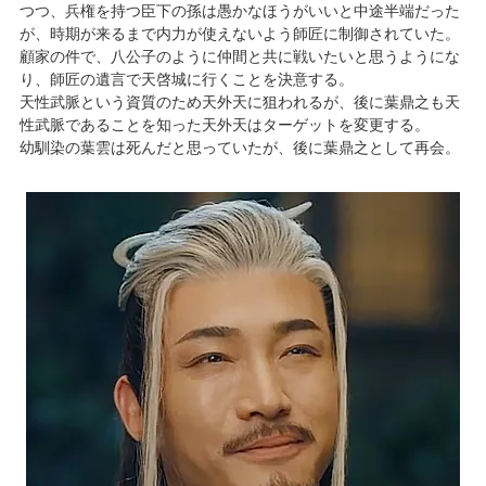
つつ、兵権を持つ臣下の孫は愚かなほうがいいと中途半端だった
が、時期が来るまで内力が使えないよう師匠に制御されていた。
顧家の件で、八公子のように仲間と共に戦いたいと思うようにな
り、師匠の遺言で天啓城に行くことを決意する。
天性武脈という資質のため天外天に狙われるが、後に葉鼎之も天
性武脈であることを知った天外天はターゲットを変更する。
幼馴染の葉雲は死んだと思っていたが、後に葉鼎之として再会。