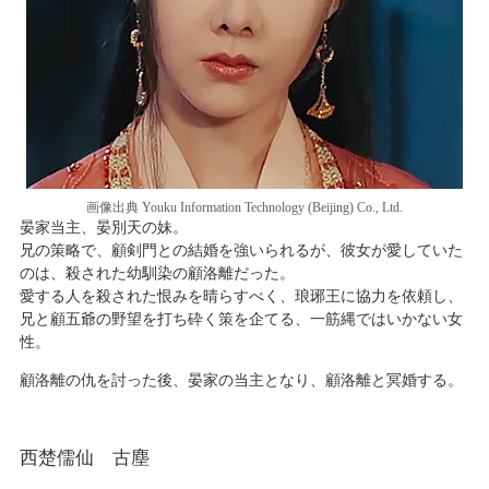
画像出典 Youku Information Technology (Beijing) Co., Ltd.
晏家当主、晏別天の妹。
兄の策略で、顧剣門との結婚を強いられるが、彼女が愛していた
のは、殺された幼馴染の顧洛離だった。
愛する人を殺された恨みを晴らすべく、琅琊王に協力を依頼し、
兄と顧五爺の野望を打ち砕く策を企てる、一筋縄ではいかない女
性。
顧洛離の仇を討った後、晏家の当主となり、顧洛離と冥婚する。
西楚儒仙 古塵