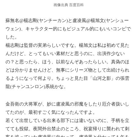
画像出典 百度百科
蘇無名@楊志剛(ヤンチーカン)と盧凌風@楊旭文(ヤンシュー
ウェン)、キャラクター的にもビジュアル的にもいいコンビで
した。
楊志剛は監督の実弟らしいですな。楊旭文は私は初めて見た
んだけど、とってもいい素材だと思うのに、出演作少ない
の？と思ったら、ほう、以前なんぞあったらしい。真偽のほ
どは分かりませんけど、無事にシリーズ物として出続けられ
るようになって何より。ちょっと見た目「山河之影」の張雲
龍(チャンユンロン)系統かな。
金吾衛の大将軍が、妙に盧凌風の邪魔をしたり厄介者扱いし
てたのが、最初すごく気になったんですよ。
若くて出世している出来る部下には違いないのに、手柄を立
てても投獄。夜間外出禁止のところ、祝宴帰りに襲われて刺