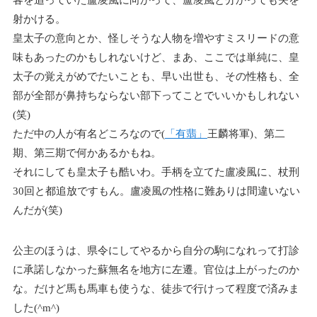
客を追っていた盧凌風に向かって、盧凌風と分かっても矢を
射かける。
皇太子の意向とか、怪しそうな人物を増やすミスリードの意
味もあったのかもしれないけど、まあ、ここでは単純に、皇
太子の覚えがめでたいことも、早い出世も、その性格も、全
部が全部が鼻持ちならない部下ってことでいいかもしれない
(笑)
ただ中の人が有名どころなので(
「有翡」
王麟将軍)、第二
期、第三期で何かあるかもね。
それにしても皇太子も酷いわ。手柄を立てた盧凌風に、杖刑
30回と都追放ですもん。盧凌風の性格に難ありは間違いない
んだが(笑)
公主のほうは、県令にしてやるから自分の駒になれって打診
に承諾しなかった蘇無名を地方に左遷。官位は上がったのか
な。だけど馬も馬車も使うな、徒歩で行けって程度で済みま
した(^m^)