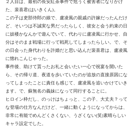
２人目は、最初の長安紅茶事件で危うく被害者になりかけ
た、裴喜君(はいきくん)。
この子は吏部侍郎の娘で、盧凌風の親戚の許嫁だったんだけ
ど、そいつは不誠実な男だったらしく、彼女と会う約束の日
に妓楼かなんかで遊んでいて、代わりに盧凌風に行かせ、自
分はそのまま戦場に行って戦死してしまったらしい。で、そ
の日会った身代わりを許婚だと思い込んだ裴喜君は、盧凌風
に惚れこんじゃった。
事件後、助けて貰ったお礼と会いたい一心で祝宴を開いた
ら、その帰り道、夜道を歩いていたのが追放の直接原因にな
ってしまったことに責任も感じて、盧凌風を追いかけていき
ます。で、蘇無名の義妹になって同行することに。
ヒロイン枠だし、のっけはちょっと、この子、大丈夫？って
な登場の仕方なんだけど、一緒に動くようになってからは、
非常に有能でめんどくさくない、うざくない(笑)素晴らしい
キャラ設定でした。