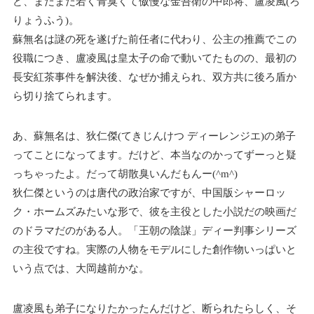
ど、まだまだ若く青臭くて傲慢な金吾衛の中郎将、盧凌風(ろ
りょうふう)。
蘇無名は謎の死を遂げた前任者に代わり、公主の推薦でこの
役職につき、盧凌風は皇太子の命で動いてたものの、最初の
長安紅茶事件を解決後、なぜか捕えられ、双方共に後ろ盾か
ら切り捨てられます。
あ、蘇無名は、狄仁傑(てきじんけつ ディーレンジエ)の弟子
ってことになってます。だけど、本当なのかってずーっと疑
っちゃったよ。だって胡散臭いんだもんー(^m^)
狄仁傑というのは唐代の政治家ですが、中国版シャーロッ
ク・ホームズみたいな形で、彼を主役とした小説だの映画だ
のドラマだのがある人。「王朝の陰謀」ディー判事シリーズ
の主役ですね。実際の人物をモデルにした創作物いっぱいと
いう点では、大岡越前かな。
盧凌風も弟子になりたかったんだけど、断られたらしく、そ