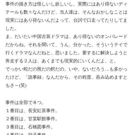
事件の描き方は怪しいし妖しいし、実際にはあり得ないディ
テールも数々なんだけど、当人達は、そんなおかしなことは
現実にはあり得ないんだよって、台詞で口走ってたりしてま
した。
ま、だいたい中国古装ドラマは、あり得ないのオンパレード
だからね。それを聞いて、うん、分かった、そういうテイで
行くドラマなんだねと、思いました。要するに解決しようと
奔走する２人は、あくまでも現実的にいくんだよ、と。
でっかい蛇だの熊だの鰐だの、いや、ないだろう…も多かっ
たけど、「詭事録」なんだから、その程度、呑み込めますと
もさ～(笑)
事件は全部で８つ。
１番目は、長安紅茶事件。
２番目は、甘棠駅館事件。
３番目は、石橋図事件。