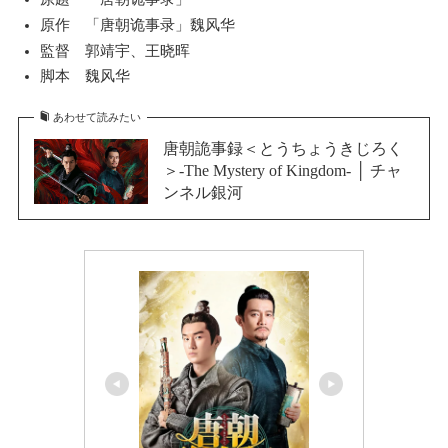
原作 「唐朝诡事录」魏风华
監督 郭靖宇、王晓晖
脚本 魏风华
あわせて読みたい
唐朝詭事録＜とうちょうきじろく
＞-The Mystery of Kingdom- │ チャ
ンネル銀河