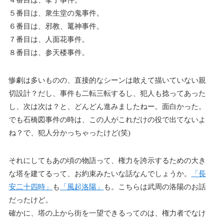
４番目は、挙子事件。
５番目は、衆生堂の鬼事件。
６番目は、邪教、鼍神事件。
７番目は、人面花事件。
８番目は、参天楼事件。
惨劇は多いものの、直接的なシーンは敢えて描いていない親
切設計？だし、事件も二転三転するし、犯人も捻ってあった
し、次は次は？と、どんどん進みましたねー。面白かった。
でも石橋図事件の時は、この人がこれだけの役で出てないよ
ね？で、犯人分かっちゃったけど(笑)
それにしてもあの頃の物語って、権力を誇示するための大き
な塔を建てるって、お約束みたいな話なんでしょうか。
「長
安二十四時」
も
「風起洛陽」
も。こちらは武周の洛陽のお話
だったけど。
確かに、塔の上から街を一望できるってのは、権力者でなけ