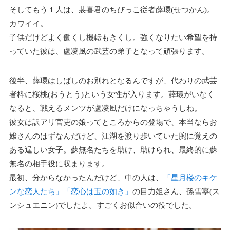
そしてもう１人は、裴喜君のちびっこ従者薛環(せつかん)。
カワイイ。
子供だけどよく働くし機転もきくし。強くなりたい希望を持
っていた彼は、盧凌風の武芸の弟子となって頑張ります。
後半、薛環はしばしのお別れとなるんですが、代わりの武芸
者枠に桜桃(おうとう)という女性が入ります。薛環がいなく
なると、戦えるメンツが盧凌風だけになっちゃうしね。
彼女は訳アリ官吏の娘ってところからの登場で、本当ならお
嬢さんのはずなんだけど、江湖を渡り歩いていた腕に覚えの
ある逞しい女子。蘇無名たちを助け、助けられ、最終的に蘇
無名の相手役に収まります。
最初、分からなかったんだけど、中の人は、
「星月楼のキケ
ンな恋人たち」
「恋心は玉の如き」
の目力姐さん、孫雪寧(ス
ンシュエニン)でしたよ。すごくお似合いの役でした。