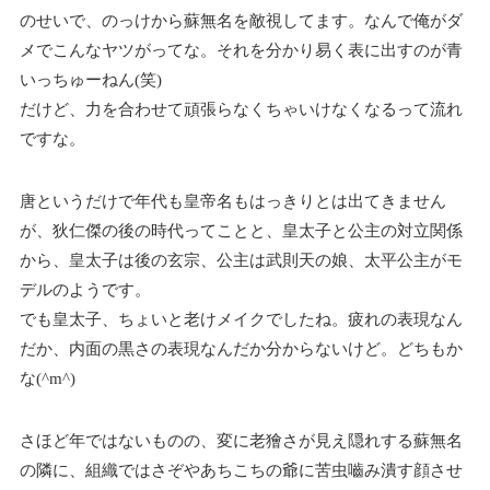
のせいで、のっけから蘇無名を敵視してます。なんで俺がダ
メでこんなヤツがってな。それを分かり易く表に出すのが青
いっちゅーねん(笑)
だけど、力を合わせて頑張らなくちゃいけなくなるって流れ
ですな。
唐というだけで年代も皇帝名もはっきりとは出てきません
が、狄仁傑の後の時代ってことと、皇太子と公主の対立関係
から、皇太子は後の玄宗、公主は武則天の娘、太平公主がモ
デルのようです。
でも皇太子、ちょいと老けメイクでしたね。疲れの表現なん
だか、内面の黒さの表現なんだか分からないけど。どちもか
な(^m^)
さほど年ではないものの、変に老獪さが見え隠れする蘇無名
の隣に、組織ではさぞやあちこちの爺に苦虫嚙み潰す顔させ