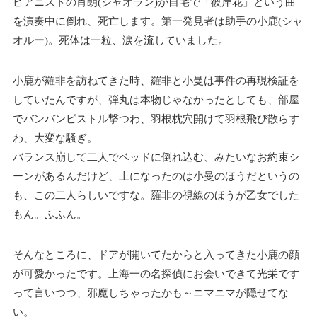
ピアニストの肖朗(シャオラン)が自宅で「彼岸花」という曲
を演奏中に倒れ、死亡します。第一発見者は助手の小鹿(シャ
オルー)。死体は一粒、涙を流していました。
小鹿が羅非を訪ねてきた時、羅非と小曼は事件の再現検証を
していたんですが、弾丸は本物じゃなかったとしても、部屋
でバンバンピストル撃つわ、羽根枕穴開けて羽根飛び散らす
わ、大変な騒ぎ。
バランス崩して二人でベッドに倒れ込む、みたいなお約束シ
ーンがあるんだけど、上になったのは小曼のほうだというの
も、この二人らしいですな。羅非の視線のほうが乙女でした
もん。ふふん。
そんなところに、ドアが開いてたからと入ってきた小鹿の顔
が可愛かったです。上海一の名探偵にお会いできて光栄です
って言いつつ、邪魔しちゃったかも～ニマニマが隠せてな
い。