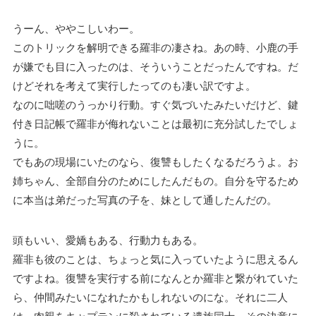
うーん、ややこしいわー。
このトリックを解明できる羅非の凄さね。あの時、小鹿の手
が嫌でも目に入ったのは、そういうことだったんですね。だ
けどそれを考えて実行したってのも凄い訳ですよ。
なのに咄嗟のうっかり行動。すぐ気づいたみたいだけど、鍵
付き日記帳で羅非が侮れないことは最初に充分試したでしょ
うに。
でもあの現場にいたのなら、復讐もしたくなるだろうよ。お
姉ちゃん、全部自分のためにしたんだもの。自分を守るため
に本当は弟だった写真の子を、妹として通したんだの。
頭もいい、愛嬌もある、行動力もある。
羅非も彼のことは、ちょっと気に入っていたように思えるん
ですよね。復讐を実行する前になんとか羅非と繋がれていた
ら、仲間みたいになれたかもしれないのにな。それに二人