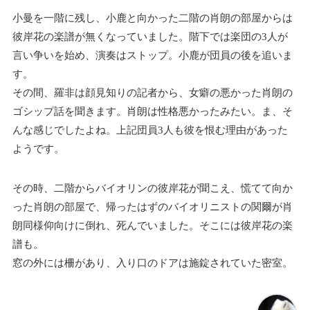
小曼を一階に残し、小鹿と向かった二階の肖朗の部屋からは
彼岸花の楽譜が無くなっていました。階下では楽団の3人が
言い争いを始め、演奏はストップ。小鹿が団員の後を追いま
す。
その間、羅非は顔見知りの記者から、女癖の悪かった肖朗の
ゴシップ話を聞きます。肖朗は性格悪かったみたい。ま、そ
んな感じでしたよね。上記団員3人も彼を恨む理由があった
ようです。
その時、二階からバイオリンの彼岸花が聞こえ、慌てて向か
った肖朗の部屋で、帰ったはずのバイオリニストの関爾が肖
朗同様仰向けに倒れ、死んでいました。そこには彼岸花の楽
譜も。
窓の外には柵があり、入り口のドアは施錠されていた密室。