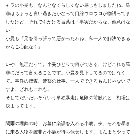
ャラの小曼も、なんとなくらしくない感じもしましたね。羅
非はちょっと言い過ぎたかなって目線ウロウロが物語ってま
したけど、それでもかける言葉は「事実だからな、他意はな
い」
小曼も「足を引っ張って悪かったわね。私一人で解決できる
からご心配なく」
いや、無理だって。小曼ひとりで何ができる。けどこれも羅
非にだって言えることです。小曼を見下してるのではなく
て。事件の捜査、警察の仕事、一人でできるもんじゃないで
すよ、どれもこれも。
そしてだいたいそういう単独暴走は危険の前触れと、相場は
決まってます。
関爾の埋葬の時、お墓に楽譜を入れる小鹿。夜、それを暴き
に来る人物を羅非と小鹿が待ち伏せします。まんまとやって