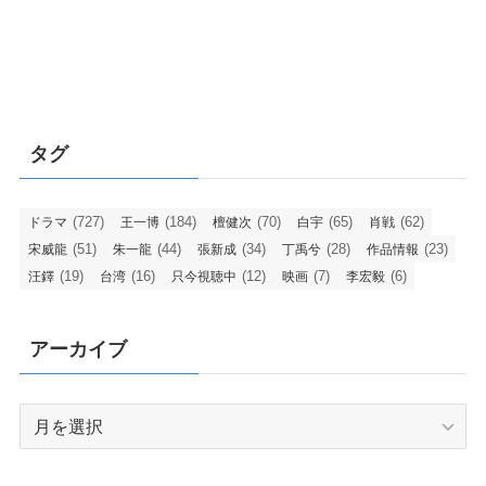
タグ
(727)
(184)
(70)
(65)
(62)
ドラマ
王一博
檀健次
白宇
肖戦
(51)
(44)
(34)
(28)
(23)
宋威龍
朱一龍
張新成
丁禹兮
作品情報
(19)
(16)
(12)
(7)
(6)
汪鐸
台湾
只今視聴中
映画
李宏毅
アーカイブ
ア
ー
カ