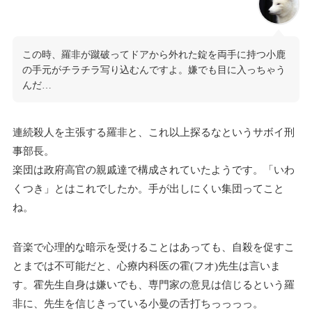
この時、羅非が蹴破ってドアから外れた錠を両手に持つ小鹿
の手元がチラチラ写り込むんですよ。嫌でも目に入っちゃう
んだ…
連続殺人を主張する羅非と、これ以上探るなというサボイ刑
事部長。
楽団は政府高官の親戚達で構成されていたようです。「いわ
くつき」とはこれでしたか。手が出しにくい集団ってこと
ね。
音楽で心理的な暗示を受けることはあっても、自殺を促すこ
とまでは不可能だと、心療内科医の霍(フオ)先生は言いま
す。霍先生自身は嫌いでも、専門家の意見は信じるという羅
非に、先生を信じきっている小曼の舌打ちっっっっ。