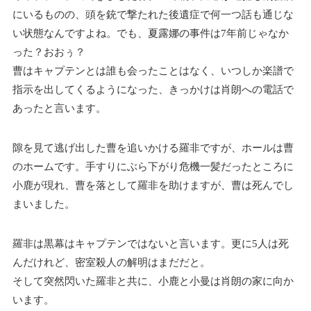
にいるものの、頭を銃で撃たれた後遺症で何一つ話も通じな
い状態なんですよね。でも、夏露娜の事件は7年前じゃなか
った？おおぅ？
曹はキャプテンとは誰も会ったことはなく、いつしか楽譜で
指示を出してくるようになった、きっかけは肖朗への電話で
あったと言います。
隙を見て逃げ出した曹を追いかける羅非ですが、ホールは曹
のホームです。手すりにぶら下がり危機一髪だったところに
小鹿が現れ、曹を落として羅非を助けますが、曹は死んでし
まいました。
羅非は黒幕はキャプテンではないと言います。更に5人は死
んだけれど、密室殺人の解明はまだだと。
そして突然閃いた羅非と共に、小鹿と小曼は肖朗の家に向か
います。