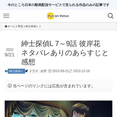
今のところ日本の動画配信サービスで見られる作品のみの記事です
ホーム
華流
紳士探偵Ｌ
紳士探偵L 7～9話 彼岸花
2022
ネタバレありのあらすじと
9/21
感想
2022-09-21
2023-12-18
紳士探偵Ｌ
ドラマ
白宇
当ページのリンクには広告が含まれています。