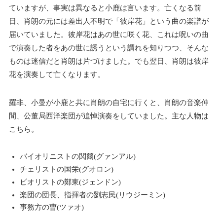
ていますが、事実は異なると小鹿は言います。亡くなる前
日、肖朗の元には差出人不明で「彼岸花」という曲の楽譜が
届いていました。彼岸花はあの世に咲く花、これは呪いの曲
で演奏した者をあの世に誘うという謂れを知りつつ、そんな
ものは迷信だと肖朗は片づけました。でも翌日、肖朗は彼岸
花を演奏して亡くなります。
羅非、小曼が小鹿と共に肖朗の自宅に行くと、肖朗の音楽仲
間、公董局西洋楽団が追悼演奏をしていました。主な人物は
こちら。
バイオリニストの関爾(グァンアル)
チェリストの国栄(グオロン)
ビオリストの鄭東(ジェンドン)
楽団の団長、指揮者の劉志民(リウジーミン)
事務方の曹(ツァオ)