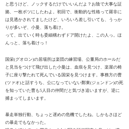
と思うけど、ノックするだけでいいんだよ？お陰で大事な証
拠、一枚ボツにしたわよ。初回で、衝動的な性格って羅非に
は見透かされてましたけど、いろいろ差し引いても、うっか
りが多いぞ、小曼、落ち着け。
って、出ていく時も委細構わずドア開けたよ、この人っ。ほ
んっと、落ち着けっ！
国栄(グオロン)の居場所は楽団の練習場、公董局のホールだ
と見当をつけて飛び出した小曼は、血痕を見つけ、楽屋の椅
子に座り撃たれて死んでいる国栄を見つけます。事務方の曹
(ツァオ)と話すうち、公になっていない鄭東(ジェンドン)の死
を知っていた曹も5人目の仲間だと気づき追いますが、逆に
捕まってしまいます。
暴走単独行動、ちょっと遅めの危機でしたね。しかもさほど
の暴走でもなかった。