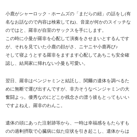
小鹿がシャーロック・ホームズの「まだらの紐」の話をし(有
名なお話なので内容は検索してね)、音楽が何かのスイッチな
のではと、羅非が自室のサックスを手にします。
この時に小曼が羅非を心配して演奏をさせまいとするんです
が、それを見ていた小鹿の顔がさ、ニヤニヤ小鹿再び♪
そして寝ようとする羅非をますます心配してあちこち安全確
認し、結局家に帰れない小曼も可愛い。
翌日、羅非はベンジャミンと結託し、関爾の遺体を調べるた
めに無断で運び出すんですが、非力そうなベンジャミンの大
奮闘よっ。優秀なのにどこか残念さの漂う彼もとってもいい
ですよねえ。羅非のわんこ。
遺体の頭にあった注射跡等から、一時は幸福感をもたらすも
のの過剰摂取で心臓病に似た症状を引き起こし、遺体からは