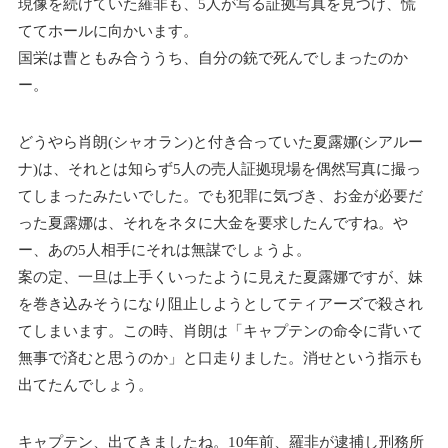
現像を続けていた羅非も、5人が写る証拠写真を見つけ、慌
ててホールに向かいます。
国栄は曹ともみ合ううち、自分の銃で死んでしまったのか
ー。
どうやら肖朗(シャオラン)と付き合っていた夏露娜(シアルー
ナ)は、それとは知らず5人の売人証拠現場を偶然写真に撮っ
てしまったみたいでした。でも犯罪に気づき、お金が必要だ
った夏露娜は、それをネタに大金を要求したんですね。や
ー、あの5人相手にそれは無謀でしょうよ。
案の定、一旦は上手くいったように見えた夏露娜ですが、妹
を巻き込みそうになり阻止しようとしてティアーズで殺され
てしまいます。この時、肖朗は「キャプテンの命令に背いて
無事で済むと思うのか」と口走りました。消せという指示も
出てたんでしょう。
キャプテン、出てきましたね。10年前、羅非が逮捕し刑務所