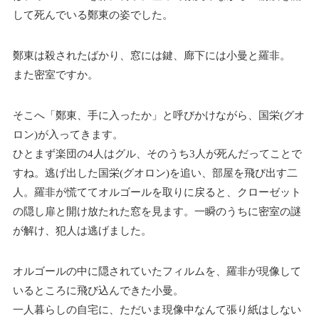
して死んでいる鄭東の姿でした。
鄭東は殺されたばかり、窓には鍵、廊下には小曼と羅非。
また密室ですか。
そこへ「鄭東、手に入ったか」と呼びかけながら、国栄(グオ
ロン)が入ってきます。
ひとまず楽団の4人はグル、そのうち3人が死んだってことで
すね。逃げ出した国栄(グオロン)を追い、部屋を飛び出す二
人。羅非が慌ててオルゴールを取りに戻ると、クローゼット
の隠し扉と開け放たれた窓を見ます。一瞬のうちに密室の謎
が解け、犯人は逃げました。
オルゴールの中に隠されていたフィルムを、羅非が現像して
いるところに飛び込んできた小曼。
一人暮らしの自宅に、ただいま現像中なんて張り紙はしない