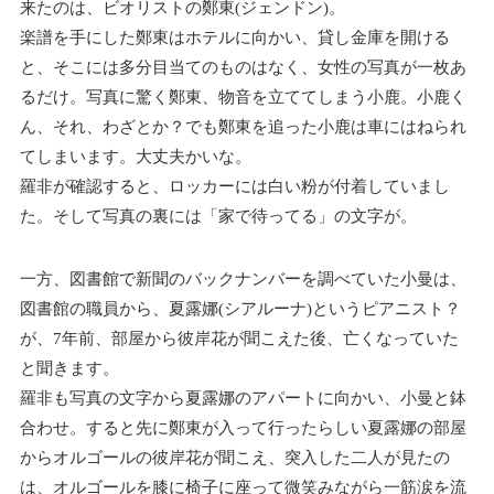
来たのは、ビオリストの鄭東(ジェンドン)。
楽譜を手にした鄭東はホテルに向かい、貸し金庫を開ける
と、そこには多分目当てのものはなく、女性の写真が一枚あ
るだけ。写真に驚く鄭東、物音を立ててしまう小鹿。小鹿く
ん、それ、わざとか？でも鄭東を追った小鹿は車にはねられ
てしまいます。大丈夫かいな。
羅非が確認すると、ロッカーには白い粉が付着していまし
た。そして写真の裏には「家で待ってる」の文字が。
一方、図書館で新聞のバックナンバーを調べていた小曼は、
図書館の職員から、夏露娜(シアルーナ)というピアニスト？
が、7年前、部屋から彼岸花が聞こえた後、亡くなっていた
と聞きます。
羅非も写真の文字から夏露娜のアパートに向かい、小曼と鉢
合わせ。すると先に鄭東が入って行ったらしい夏露娜の部屋
からオルゴールの彼岸花が聞こえ、突入した二人が見たの
は、オルゴールを膝に椅子に座って微笑みながら一筋涙を流