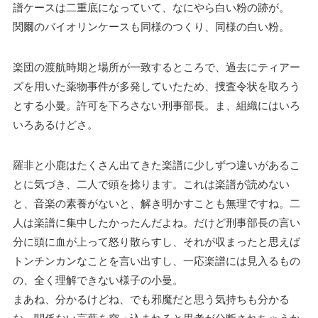
譜ケースは二重底になっていて、なにやら白い粉の跡が。
関爾のバイオリンケースも同様のつくり、同様の白い粉。
楽団の渡航時期と場所が一致するところで、過去にティアー
ズを用いた薬物事件が多発していたため、捜査令状を取ろう
とする小曼。許可を下ろさない刑事部長。ま、組織にはいろ
いろあるけどさ。
羅非と小鹿はたくさん出てきた楽譜に少しずつ違いがあるこ
とに気づき、二人で頭を捻ります。これは楽譜が読めない
と、音楽の素養がないと、解き明かすことも無理ですね。二
人は楽譜に集中したかったんだよね。だけど刑事部長の言い
分に頭に血が上って怒り散らすし、それが収まったと思えば
トンチンカンなことを言い出すし、一応楽譜には見入るもの
の、全く理解できない様子の小曼。
まあね、分かるけどね、でも邪魔だと思う気持ちも分かる