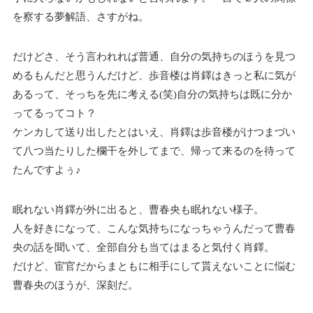
を察する夢解語、さすがね。
だけどさ、そう言われれば普通、自分の気持ちのほうを見つ
めるもんだと思うんだけど、歩音楼は肖鐸はきっと私に気が
あるって、そっちを先に考える(笑)自分の気持ちは既に分か
ってるってコト？
ケンカして送り出したとはいえ、肖鐸は歩音楼がけつまづい
て八つ当たりした欄干を外してまで、帰って来るのを待って
たんですよぅ♪
眠れない肖鐸が外に出ると、曹春央も眠れない様子。
人を好きになって、こんな気持ちになっちゃうんだって曹春
央の話を聞いて、全部自分も当てはまると気付く肖鐸。
だけど、宦官だからまともに相手にして貰えないことに悩む
曹春央のほうが、深刻だ。