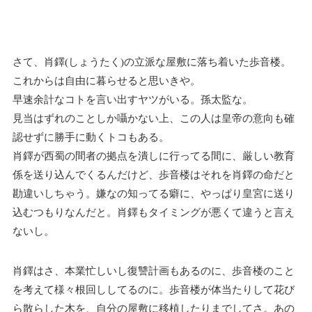
さて、肖鐸(しょうたく)の立派な屋敷に落ち着いた歩音楼。
これからは自由に暮らせると思いきや。
早速余計なコトを言い出すヤツがいる。孫太監な。
見当はずれのことしか囁かない上、この人は皇帝の意向も確
認せずに勝手に動くトコもある。
肖鐸が西蜀の間者の拠点を潰しに行ってる間に、厳しい教育
係を送り込んでくるんだけど、歩音楼はそれを肖鐸の命だと
勘違いしちゃう。嫌なの知ってる癖に、やっぱり皇宮に送り
込むつもりなんだと。肖鐸もタイミングが悪くて違うと言え
ないし。
肖鐸はさ、本業忙しいし復讐計画もあるのに、歩音楼のこと
を考えて様々根回ししてるのに。歩音楼が体当たりして花び
ら散らした木を、自分の屋敷に移植したりまでしてさ。あの