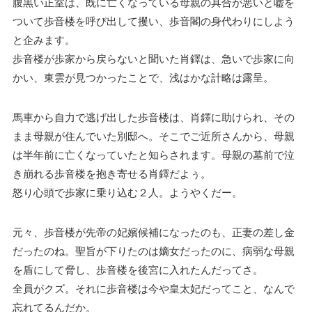
腹黒い正室は、既に亡くなっている母親の具合が悪いと嘘を
ついて歩音楼を呼び出して攫い、歩音閣の身代わりにしよう
と企みます。
歩音楼が歩家から戻らないと聞いた肖鐸は、急いで歩家に向
かい、東雲が見つかったことで、浅はかな計略は露呈。
馬車から自力で逃げ出した歩音楼は、肖鐸に助けられ、その
まま母親が住んでいた別邸へ。そこでご近所さんから、母親
は半年前に亡くなっていたと知らされます。母親の墓前で泣
き崩れる歩音楼を抱き寄せる肖鐸だよぅ。
怒り心頭で歩家に乗り込む２人。ようやくだー。
元々、歩音楼が先帝の妃嬪候補になったのも、正妻の差し金
だったのね。聖旨が下りたのは嫡女だったのに、病弱な母親
を盾にして脅し、歩音楼を後宮に入れたんだってさ。
全員がクズ。それに歩音楼は今や皇太妃だってこと、なんで
忘れてるんだか。