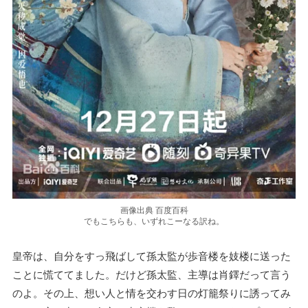
画像出典 百度百科
でもこちらも、いずれこーなる訳ね。
皇帝は、自分をすっ飛ばして孫太監が歩音楼を妓楼に送った
ことに慌ててました。だけど孫太監、主導は肖鐸だって言う
のよ。その上、想い人と情を交わす日の灯籠祭りに誘ってみ