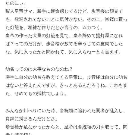
たのにぃ。
暇人皇帝サマ、勝手に運命感じてるけど、歩音楼の顔見て
も、歓迎されてないことに気付かない。その上、肖鐸に貰っ
た灯籠を、粗雑な作りだとか言うの、ムカつく。
皇帝の作った大量の灯籠を見て、皇帝辞めて提灯屋になれ
ば？ってのだけが、歩音楼が放てる辛うじての皮肉でした
な。気に入ったかと聞かれて、気に入らねーとも言えず。
幼名ってのは大事なものなのね？
勝手に自分の幼名を教えてくる皇帝に、歩音楼は自分に幼名
はないと答えたんですが。きっとあるんだろうね。これもま
た、せめてもの抵抗でしょう。
みんなが川べりにいた時、舎統領に追われた間者が乱入し、
肖鐸に捕まるんだけどさ。
歩音楼が危なかったからと、皇帝は舎統領の刀を取って、間