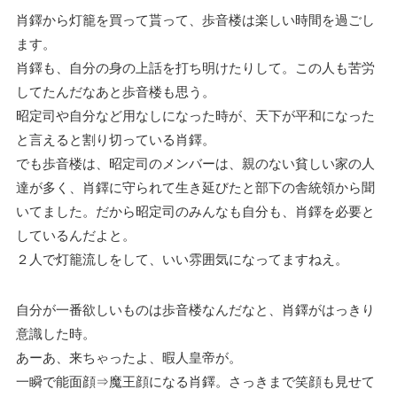
肖鐸から灯籠を買って貰って、歩音楼は楽しい時間を過ごし
ます。
肖鐸も、自分の身の上話を打ち明けたりして。この人も苦労
してたんだなあと歩音楼も思う。
昭定司や自分など用なしになった時が、天下が平和になった
と言えると割り切っている肖鐸。
でも歩音楼は、昭定司のメンバーは、親のない貧しい家の人
達が多く、肖鐸に守られて生き延びたと部下の舎統領から聞
いてました。だから昭定司のみんなも自分も、肖鐸を必要と
しているんだよと。
２人で灯籠流しをして、いい雰囲気になってますねえ。
自分が一番欲しいものは歩音楼なんだなと、肖鐸がはっきり
意識した時。
あーあ、来ちゃったよ、暇人皇帝が。
一瞬で能面顔⇒魔王顔になる肖鐸。さっきまで笑顔も見せて