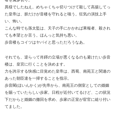
者を滅多切り。
異様でしたねえ。めちゃくちゃ切りつけて殺して高揚してっ
た皇帝は、朕だけが音楼を守れると嗤う。狂気の演技上手
い、怖い。
こんな時でも孫太監は、天子の手にかかれば果報者、殺され
ても本望とか言う。ほんっと気持ち悪い。
歩音楼もコイツはヤバイと思っただろうなあ。
それでも、逆らって肖鐸の立場が悪くなるのも避けたい歩音
楼は、皇宮に行くことを決めます。
力を誇示する快感に目覚めた皇帝は、西蜀、南苑王と関連の
あった朝臣達を一掃することを指示。
歩音閣(ほいんかく)が先帝から、南苑王の側室としての婚姻
を賜っていたらしい歩家。日程が近付いてるけど、この状況
下だからと婚姻の撤回を求め、歩家の正室が宦官に縋り付い
てました。