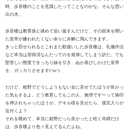
時、歩音楼のことを意識したってことなのかな。そんな思い
出の木。
歩音楼は教育係と揉めて追い返すんだけど、その顛末を聞い
た皇帝が嫌われたくない余りに弁解に飛んできます。
きっと罰せられるとこれまた勘違いした歩音楼は、礼儀作法
など本当は習得済なんだってのを発揮してしまう訳だ。でも
堅苦しい態度できっちり線を引き、ぬか喜びしかけた皇帝
を、ガッカリさせます(^m^)
だけど、粗野でどうしようもない女に見せてたほうが良かっ
た気もするよ。どう教育してもこの人、無理ですーって烙印
を押されちゃったほうが。デキル様を見せたら、後宮入りが
近付くよ？
それを眺めて、本当に粗野だっら良かったと呟く肖鐸だけ
は、歩音楼より色々見えてるんだよね。