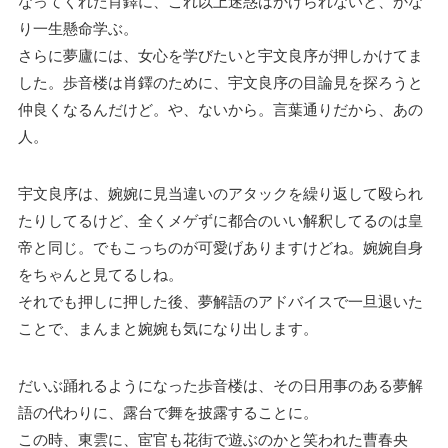
なってくれた肖鐸に、これ以上迷惑はかけられないと、かな
り一生懸命学ぶ。
さらに夢廬には、女心を学びたいと宇文良序が押しかけてま
した。歩音楼は肖鐸のために、宇文良序の目論見を探ろうと
仲良くなるんだけど。や、ないから。言葉通りだから、あの
人。
宇文良序は、婉婉に見当違いのアタックを繰り返して殴られ
たりしてるけど、全くメゲずに都合のいい解釈してるのは皇
帝と同じ。でもこっちのが可愛げありますけどね。婉婉自身
をちゃんと見てるしね。
それでも押しに押した後、夢解語のアドバイスで一旦退いた
ことで、まんまと婉婉も気になり出します。
だいぶ踊れるようになった歩音楼は、その日用事のある夢解
語の代わりに、露台で舞を披露することに。
この時、東雲に、宦官も花街で遊ぶのかと笑われた曹春央