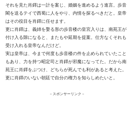
それを見た肖鐸は一計を案じ、婚姻を進めるよう進言。歩音
閣を送るテイで西蜀に人をやり、内情を探るべきだと。皇帝
はその役目を肖鐸に任せます。
更に肖鐸は、義姉を娶る形の歩音楼の皇宮入りは、南苑王が
付け入る隙になると、またもや延期を提案。仕方なくそれも
受け入れる皇帝なんだけど。
実は皇帝は、今まで何度も歩音楼の件を止められていたこと
もあり、力を持つ昭定司と肖鐸が邪魔になってた。だから南
苑王に肖鐸をぶつけ、どちらが死んでも利があると考えた。
更に肖鐸のいない朝廷で自分の権力を知らしめたいと。
－スポンサーリンク－