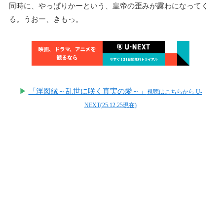
同時に、やっぱりかーという、皇帝の歪みが露わになってく
る。うおー、きもっ。
▶
「浮図縁～乱世に咲く真実の愛～」
視聴はこちらから U-
NEXT(25.12.25現在)