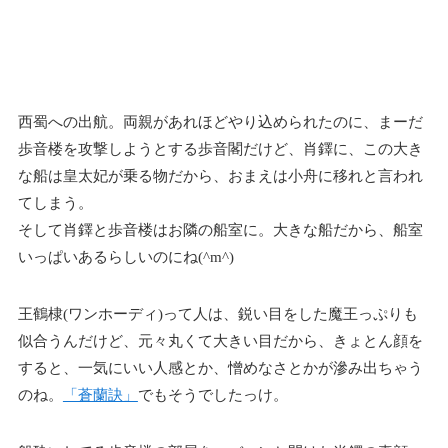
西蜀への出航。両親があれほどやり込められたのに、まーだ
歩音楼を攻撃しようとする歩音閣だけど、肖鐸に、この大き
な船は皇太妃が乗る物だから、おまえは小舟に移れと言われ
てしまう。
そして肖鐸と歩音楼はお隣の船室に。大きな船だから、船室
いっぱいあるらしいのにね(^m^)
王鶴棣(ワンホーディ)って人は、鋭い目をした魔王っぷりも
似合うんだけど、元々丸くて大きい目だから、きょとん顔を
すると、一気にいい人感とか、憎めなさとかが滲み出ちゃう
のね。
「蒼蘭訣」
でもそうでしたっけ。