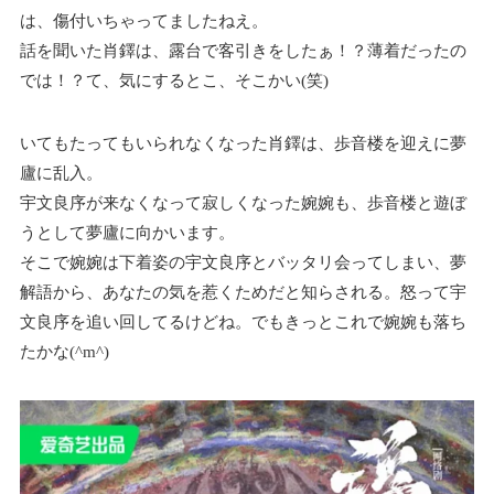
は、傷付いちゃってましたねえ。
話を聞いた肖鐸は、露台で客引きをしたぁ！？薄着だったの
では！？て、気にするとこ、そこかい(笑)
いてもたってもいられなくなった肖鐸は、歩音楼を迎えに夢
廬に乱入。
宇文良序が来なくなって寂しくなった婉婉も、歩音楼と遊ぼ
うとして夢廬に向かいます。
そこで婉婉は下着姿の宇文良序とバッタリ会ってしまい、夢
解語から、あなたの気を惹くためだと知らされる。怒って宇
文良序を追い回してるけどね。でもきっとこれで婉婉も落ち
たかな(^m^)