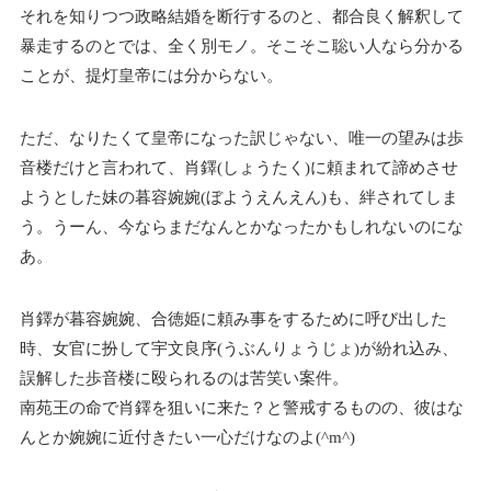
それを知りつつ政略結婚を断行するのと、都合良く解釈して
暴走するのとでは、全く別モノ。そこそこ聡い人なら分かる
ことが、提灯皇帝には分からない。
ただ、なりたくて皇帝になった訳じゃない、唯一の望みは歩
音楼だけと言われて、肖鐸(しょうたく)に頼まれて諦めさせ
ようとした妹の暮容婉婉(ぼようえんえん)も、絆されてしま
う。うーん、今ならまだなんとかなったかもしれないのにな
あ。
肖鐸が暮容婉婉、合徳姫に頼み事をするために呼び出した
時、女官に扮して宇文良序(うぶんりょうじょ)が紛れ込み、
誤解した歩音楼に殴られるのは苦笑い案件。
南苑王の命で肖鐸を狙いに来た？と警戒するものの、彼はな
んとか婉婉に近付きたい一心だけなのよ(^m^)