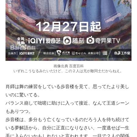
画像出典 百度百科
いずれこうなるみたいだけど、この２人は兄が敵同士だからねえ。
肖鐸は舞の練習をしている歩音楼を見て、思ってたより美し
いのに驚いてる。
バランス崩して咄嗟に助けに入って接近、なんて王道シーン
もありつつ。
歩音楼は、多分もう亡くなっているのだろう人を待ち続けて
いる夢解語から、自分に正直になりなさい、一度逃せば一生
手に入らないかもしれないと言われます。一目で２人の関係