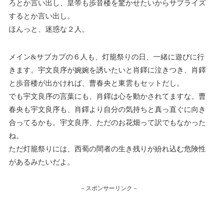
ろとか言い出し、皇帝も歩音楼を驚かせたいからサプライズ
するとか言い出し。
ほんっと、迷惑な２人。
メイン&サブカプの６人も、灯籠祭りの日、一緒に遊びに行
きます。宇文良序が婉婉を誘いたいと肖鐸に泣きつき、肖鐸
と歩音楼が出かければ、曹春央と東雲もセットだし。
でも宇文良序の言葉にも、肖鐸は心を動かされてますな。曹
春央も宇文良序も、肖鐸より自分の気持ちと真っ直ぐに向き
合ってるかも。宇文良序、ただのお花畑って訳でもなかった
ね。
ただ灯籠祭りには、西蜀の間者の生き残りが紛れ込む危険性
があるみたいだよ。
－スポンサーリンク－