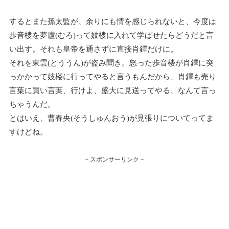
するとまた孫太監が、余りにも情を感じられないと、今度は
歩音楼を夢廬(むろ)って妓楼に入れて学ばせたらどうだと言
い出す。それも皇帝を通さずに直接肖鐸だけに。
それを東雲(とううん)が盗み聞き。怒った歩音楼が肖鐸に突
っかかって妓楼に行ってやると言うもんだから、肖鐸も売り
言葉に買い言葉、行けよ、盛大に見送ってやる、なんて言っ
ちゃうんだ。
とはいえ、曹春央(そうしゅんおう)が見張りについてってま
すけどね。
－スポンサーリンク－