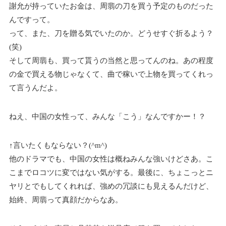
謝允が持っていたお金は、周翡の刀を買う予定のものだった
んですって。
って、また、刀を贈る気でいたのか。どうせすぐ折るよう？
(笑)
そして周翡も、買って貰うの当然と思ってんのね。あの程度
の金で買える物じゃなくて、曲で稼いで上物を買ってくれっ
て言うんだよ。
ねえ、中国の女性って、みんな「こう」なんですかー！？
↑言いたくもならない？(^m^)
他のドラマでも、中国の女性は概ねみんな強いけどさあ。こ
こまでロコツに変ではない気がする。最後に、ちょこっとニ
ヤリとでもしてくれれば、強めの冗談にも見えるんだけど、
始終、周翡って真顔だからなあ。