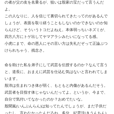
の者が父の友を名乗るが、狙いは殷家の宝だって言うんだ
よ。
この人なりに、人を信じて裏切られてきたってのがあるんで
しょうが、表面を取り繕うこともしないのかできないのか知
らんけど、そういうトコだよねえ。本体弱っちいネズミが、
四方八方にトゲ出してヤマアラシみたいになってる感。
小虎にまで、命の恩人にその言い方は失礼だぞって正論ぶつ
けられちゃう、残念さ。
命を助けた私を弟子にして武芸を伝授するのか？なんて言う
と、道長に、おまえに武芸を仕込む気はないと言われてしま
います。
殷沛は生まれつき体が弱く、もともと内傷があるんだそう。
武芸者を目指す体じゃないんだってよ。というか、今まで、
自分で気付いてなかったのか？おめでたいな。
殷聞嵐(いんぶんらん)は知ってたんでしょうが、まだ子供だ
ったし、言わなかったんだろね。多分、紀雲沈(きうんちん)