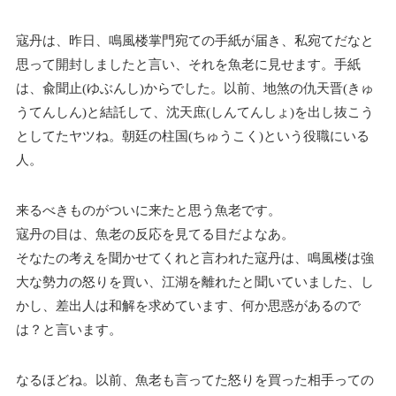
寇丹は、昨日、鳴風楼掌門宛ての手紙が届き、私宛てだなと
思って開封しましたと言い、それを魚老に見せます。手紙
は、兪聞止(ゆぶんし)からでした。以前、地煞の仇天晋(きゅ
うてんしん)と結託して、沈天庶(しんてんしょ)を出し抜こう
としてたヤツね。朝廷の柱国(ちゅうこく)という役職にいる
人。
来るべきものがついに来たと思う魚老です。
寇丹の目は、魚老の反応を見てる目だよなあ。
そなたの考えを聞かせてくれと言われた寇丹は、鳴風楼は強
大な勢力の怒りを買い、江湖を離れたと聞いていました、し
かし、差出人は和解を求めています、何か思惑があるので
は？と言います。
なるほどね。以前、魚老も言ってた怒りを買った相手っての