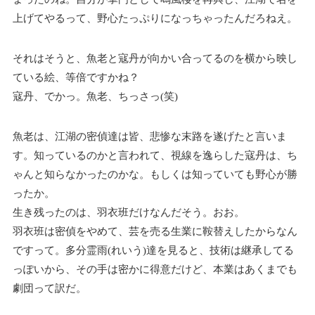
上げてやるって、野心たっぷりになっちゃったんだろねえ。
それはそうと、魚老と寇丹が向かい合ってるのを横から映し
ている絵、等倍ですかね？
寇丹、でかっ。魚老、ちっさっ(笑)
魚老は、江湖の密偵達は皆、悲惨な末路を遂げたと言いま
す。知っているのかと言われて、視線を逸らした寇丹は、ち
ゃんと知らなかったのかな。もしくは知っていても野心が勝
ったか。
生き残ったのは、羽衣班だけなんだそう。おお。
羽衣班は密偵をやめて、芸を売る生業に鞍替えしたからなん
ですって。多分霊雨(れいう)達を見ると、技術は継承してる
っぽいから、その手は密かに得意だけど、本業はあくまでも
劇団って訳だ。