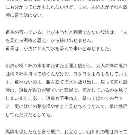
にも分かってたかもしれないけど、まあ、あの人がそれを殷
沛に言う訳はない。
道長の言っていることが本当だと判断できない殷沛は、「人
を見たら泥棒と思え」から抜け出せません。
道長は、小虎に２人で水を汲んで来いと命じました。
小虎が桶１杯の水をすたすたと運ぶ後から、大人の体の殷沛
は桶２杯を持って歩くんだけど、ヨタヨタよろよろしていま
す。運べないのよ。腹を立てて水を放り出し、戻って来た殷
沛は、道長が自分が寝ていた部屋で、何かしているのを見て
しまいます。あー、道長も下手ねえ。疑ってばかりのヤツ
に、更に疑いの芽を増やすとこ見せちゃうなんて。単に整理
してただけだとしても。
馬脚を現したなと言う殷沛。お宝らしい山川剣の鞘は持って