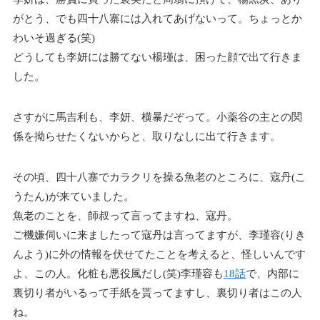
がとう、でも四十八寨には入れてあげないって。ちょっとか
わいそ過ぎる(笑)
どうしても李妍には勝てない楊瑾は、困った顔で出て行きま
した。
さすがに馬吉利も、李妍、横暴だぞって。小薬谷の主との関
係を拗らせたくないからと、取りなしに出て行きます。
その頃、四十八寨でカラクリを操る魚老のところに、寇丹(こ
うたん)が来ていました。
魚老のことを、師叔って言ってますね、寇丹。
ご機嫌伺いに来ましたって寇丹は言ってますが、李瑾容(りき
んよう)に外の情報を伏せてたことを考えると、怪しいんです
よ、この人。化粧も悪役風だし(笑)李瑾容も
18話
で、内部に
裏切り者がいるって手紙を貰ってますし、裏切り者はこの人
ね。