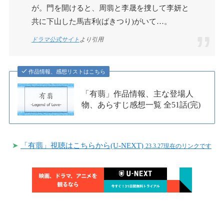
が。門を開けると、周翡と李晟を捜して李妍と
共に下山した馬吉利(ばきつり)がいて…。
ドラマ公式サイト
より引用
作品情報、感想リストはこちら
「有翡」作品情報、主な登場人
物、あらすじ感想一覧 全51話(完)
➤
「有翡」視聴はこちらから(U-NEXT)
23.3.27現在のリンクです