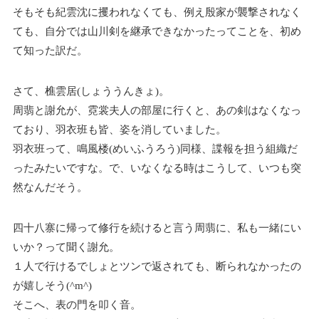
そもそも紀雲沈に攫われなくても、例え殷家が襲撃されなく
ても、自分では山川剣を継承できなかったってことを、初め
て知った訳だ。
さて、樵雲居(しょううんきょ)。
周翡と謝允が、霓裳夫人の部屋に行くと、あの剣はなくなっ
ており、羽衣班も皆、姿を消していました。
羽衣班って、鳴風楼(めいふうろう)同様、諜報を担う組織だ
ったみたいですな。で、いなくなる時はこうして、いつも突
然なんだそう。
四十八寨に帰って修行を続けると言う周翡に、私も一緒にい
いか？って聞く謝允。
１人で行けるでしょとツンで返されても、断られなかったの
が嬉しそう(^m^)
そこへ、表の門を叩く音。