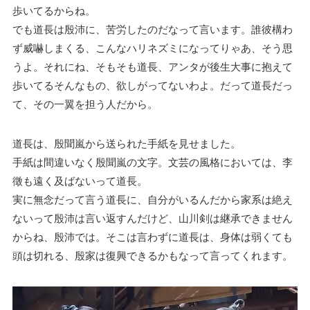
歩いてるからね。
でも道長は殷沛に、苦労したのだなって言います。誰彼構わ
ず威嚇しまくる、こんなハリネズミになってりゃあ、そう思
うよ。それにね、そもそも道長、アンタが後生大事に抱えて
歩いてるそんなもの、欲しがってないわよ。
だって道長だっ
て、その一翼を担う人だから。
道長は、殷聞嵐から送られた手紙を見せました。
手紙は間違いなく殷聞嵐の文字。文芸の風格においては、李
徵も遠く及ばないって道長。
実に無念だって言う道長に、自分がいるんだから家系は絶え
ないって殷沛は言い返すんだけど、山川剣は継承できません
からね、殷沛では。そこは言わずに道長は、身体は弱くても
頭は切れる、殷家は復興できるかもなって言ってくれます。