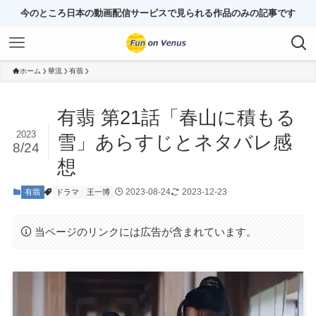
今のところ日本の動画配信サービスで見られる作品のみの記事です
ホーム
華流
有翡
有翡 第21話「春山に積もる
2023
雪」あらすじとネタバレ感
8/24
想
2023-08-24
2023-12-23
有翡
ドラマ
王一博
当ページのリンクには広告が含まれています。