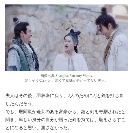
画像出典 Shanghai Fanstory Works.
楽しそうな2人と、若くて意味が分かってない夫人。
夫人はその後、羽衣班に戻り、2人のために刀と剣を打ち直
したんだそう。
でも、殷聞嵐が蓬莱のある富豪から、鎧と剣を寄贈されたと
聞き、卑しい身分の自分が贈った剣を持てば、恥をさらすこ
とになると思い、渡さなかった。