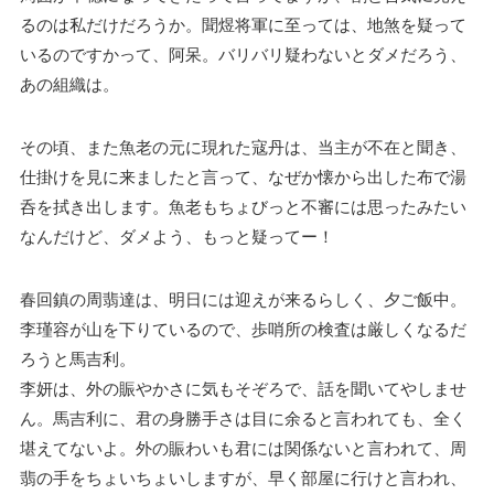
るのは私だけだろうか。聞煜将軍に至っては、地煞を疑って
いるのですかって、阿呆。バリバリ疑わないとダメだろう、
あの組織は。
その頃、また魚老の元に現れた寇丹は、当主が不在と聞き、
仕掛けを見に来ましたと言って、なぜか懐から出した布で湯
呑を拭き出します。魚老もちょびっと不審には思ったみたい
なんだけど、ダメよう、もっと疑ってー！
春回鎮の周翡達は、明日には迎えが来るらしく、夕ご飯中。
李瑾容が山を下りているので、歩哨所の検査は厳しくなるだ
ろうと馬吉利。
李妍は、外の賑やかさに気もそぞろで、話を聞いてやしませ
ん。馬吉利に、君の身勝手さは目に余ると言われても、全く
堪えてないよ。外の賑わいも君には関係ないと言われて、周
翡の手をちょいちょいしますが、早く部屋に行けと言われ、