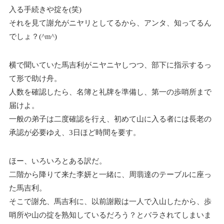
入る手続きや掟を(笑)
それを見て謝允がニヤリとしてるから、アンタ、知ってるん
でしょ？(^m^)
横で聞いていた馬吉利がニヤニヤしつつ、部下に指示するっ
て形で助け舟。
人数を確認したら、名簿と礼牌を準備し、第一の歩哨所まで
届けよ。
一般の弟子は二度確認を行え、初めて山に入る者には長老の
承認が必要ゆえ、3日ほど時間を要す。
ほー、いろいろとある訳だ。
二階から降りて来た李妍と一緒に、周翡達のテーブルに座っ
た馬吉利。
そこで謝允、馬吉利に、以前謝殿は一人で入山したから、歩
哨所や山の掟を熟知しているだろう？とバラされてしまいま