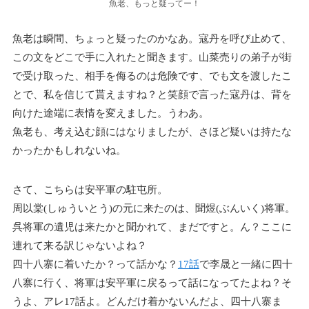
魚老、もっと疑ってー！
魚老は瞬間、ちょっと疑ったのかなあ。寇丹を呼び止めて、
この文をどこで手に入れたと聞きます。山菜売りの弟子が街
で受け取った、相手を侮るのは危険です、でも文を渡したこ
とで、私を信じて貰えますね？と笑顔で言った寇丹は、背を
向けた途端に表情を変えました。うわあ。
魚老も、考え込む顔にはなりましたが、さほど疑いは持たな
かったかもしれないね。
さて、こちらは安平軍の駐屯所。
周以棠(しゅういとう)の元に来たのは、聞煜(ぶんいく)将軍。
呉将軍の遺児は来たかと聞かれて、まだですと。ん？ここに
連れて来る訳じゃないよね？
四十八寨に着いたか？って話かな？
17話
で李晟と一緒に四十
八寨に行く、将軍は安平軍に戻るって話になってたよね？そ
うよ、アレ17話よ。どんだけ着かないんだよ、四十八寨ま