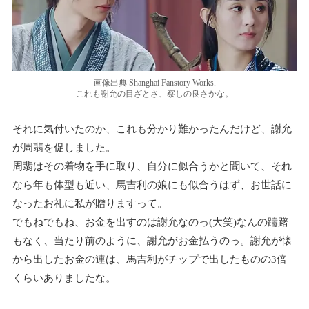
画像出典 Shanghai Fanstory Works.
これも謝允の目ざとさ、察しの良さかな。
それに気付いたのか、これも分かり難かったんだけど、謝允
が周翡を促しました。
周翡はその着物を手に取り、自分に似合うかと聞いて、それ
なら年も体型も近い、馬吉利の娘にも似合うはず、お世話に
なったお礼に私が贈りますって。
でもねでもね、お金を出すのは謝允なのっ(大笑)なんの躊躇
もなく、当たり前のように、謝允がお金払うのっ。謝允が懐
から出したお金の連は、馬吉利がチップで出したものの3倍
くらいありましたな。