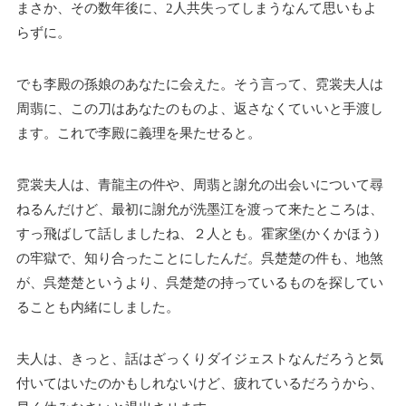
まさか、その数年後に、2人共失ってしまうなんて思いもよ
らずに。
でも李殿の孫娘のあなたに会えた。そう言って、霓裳夫人は
周翡に、この刀はあなたのものよ、返さなくていいと手渡し
ます。これで李殿に義理を果たせると。
霓裳夫人は、青龍主の件や、周翡と謝允の出会いについて尋
ねるんだけど、最初に謝允が洗墨江を渡って来たところは、
すっ飛ばして話しましたね、２人とも。霍家堡(かくかほう)
の牢獄で、知り合ったことにしたんだ。呉楚楚の件も、地煞
が、呉楚楚というより、呉楚楚の持っているものを探してい
ることも内緒にしました。
夫人は、きっと、話はざっくりダイジェストなんだろうと気
付いてはいたのかもしれないけど、疲れているだろうから、