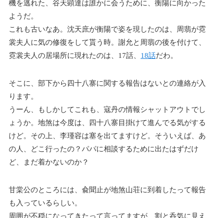
機を逃れた、谷天顕達は誰かに会うために、衡陽に向かった
ようだ。
これも古いなあ。沈天庶が衡陽で姿を現したのは、周翡が霓
裳夫人に気の修復をして貰う時。謝允と周翡の後を付けて、
霓裳夫人の居場所に現れたのは、17話、
18話
だわ。
そこに、部下から四十八寨に関する報告はないとの連絡が入
ります。
うーん、もしかしてこれも、寇丹の情報シャットアウトでし
ょうか。地煞は今度は、四十八寨目掛けて進んでる気がする
けど。その上、李瑾容は塞を出てますけど。そういえば、あ
の人、どこ行ったの？パパに相談するために出たはずだけ
ど、まだ着かないのか？
甘棠公のところには、兪聞止が地煞山荘に到着したって報告
も入っているらしい。
周囲が不穏になってきたって言ってますが、割と呑気に見え