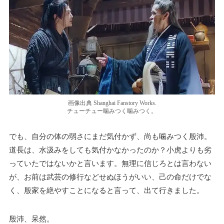
画像出典 Shanghai Fanstory Works.
チューチュー噛みつく噛みつく。
でも、自分の体の弱さにまだ気付かず、尚も噛みつく殷沛。
道長は、水汲みをしても気付かなかったのか？小虎よりも劣
っていたではないかと言います。無理に信じろとは言わない
が、お前は武芸の修行などせぬほうがいい、己の命だけでな
く、殷家を絶やすことになると言って、出て行きました。
殷沛、呆然。