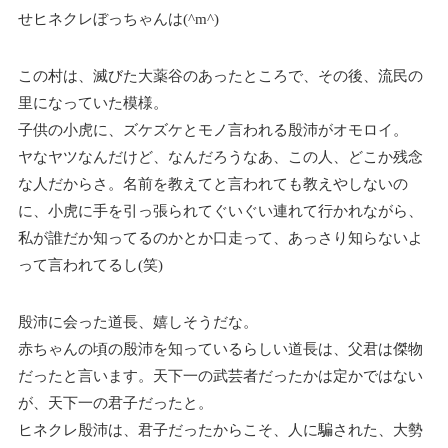
せヒネクレぼっちゃんは(^m^)
この村は、滅びた大薬谷のあったところで、その後、流民の
里になっていた模様。
子供の小虎に、ズケズケとモノ言われる殷沛がオモロイ。
ヤなヤツなんだけど、なんだろうなあ、この人、どこか残念
な人だからさ。名前を教えてと言われても教えやしないの
に、小虎に手を引っ張られてぐいぐい連れて行かれながら、
私が誰だか知ってるのかとか口走って、あっさり知らないよ
って言われてるし(笑)
殷沛に会った道長、嬉しそうだな。
赤ちゃんの頃の殷沛を知っているらしい道長は、父君は傑物
だったと言います。天下一の武芸者だったかは定かではない
が、天下一の君子だったと。
ヒネクレ殷沛は、君子だったからこそ、人に騙された、大勢