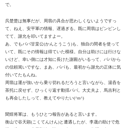
で。
呉楚楚は無事だが、周翡の具合が思わしくないようですっ
て、ねえ、安平軍の情報、遅過ぎる。既に周翡はピンピンし
てて、謝允を叩いてますよー。
あ、でもパパ甘棠公(かんとうこう)も、独自の間者を使って
いて、既にその情報は得ていた模様。自分は助けには行けな
いけど、幸い側には才知に長けた謝殿がいるって、パパから
の信頼篤いですな。まあ、パパも、最初から謝允の正体に気
付いてたもんね。
周翡は運が強いから乗り切れるだろうと言いながら、湯呑を
茶托に戻せず、ひっくり返す動揺パパ。大丈夫よ、馬吉利と
も再会したしって、教えてやりたい(^m^)
聞煜将軍は、もうひとつ報告があると言います。
衡山で谷天顕(こくてんけん)と遭遇したが、李晟の助けで危