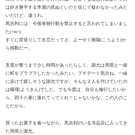
は好き勝手する李晟の尻ぬぐいだと信じて疑わなかったみた
いだけど、違うわ。
馬吉利には、今後単独行動を禁止すると言われてしまいまし
た(^m^)
すぐに荷造りして出立だってさ。よーやく衡陽(こうよう)か
ら移動だー。
支度が整うまで少し時間があったらしく、謝允は周翡と一緒
に町をブラブラしたかったみたい。プチデート気分ね。一緒
に歩けて嬉しそうな謝允ですが、そんな２人を付けていたの
は楊瑾(ようきん)でした。でも今度は、自分も修行したいか
ら、四十八寨に連れてってくれ！じゃないかな、この人のこ
とだから。
買ったお菓子を食べながら、馬吉利のいる洋品店に入ってき
た周翡と謝允。