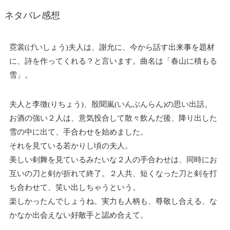
ネタバレ感想
霓裳(げいしょう)夫人は、謝允に、今から話す出来事を題材
に、詩を作ってくれる？と言います。曲名は「春山に積もる
雪」。
夫人と李徵(りちょう)、殷聞嵐(いんぶんらん)の思い出話。
お酒の強い２人は、意気投合して散々飲んだ後、降り出した
雪の中に出て、手合わせを始めました。
それを見ている若かりし頃の夫人。
美しい剣舞を見ているみたいな２人の手合わせは、同時にお
互いの刀と剣が折れて終了。２人共、短くなった刀と剣を打
ち合わせて、笑い出しちゃうという。
楽しかったんでしょうね。実力も人柄も、尊敬し合える、な
かなか出会えない好敵手と認め合えて。