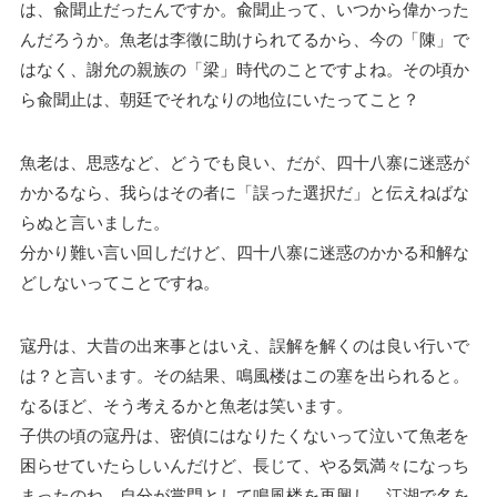
は、兪聞止だったんですか。兪聞止って、いつから偉かった
んだろうか。魚老は李徵に助けられてるから、今の「陳」で
はなく、謝允の親族の「梁」時代のことですよね。その頃か
ら兪聞止は、朝廷でそれなりの地位にいたってこと？
魚老は、思惑など、どうでも良い、だが、四十八寨に迷惑が
かかるなら、我らはその者に「誤った選択だ」と伝えねばな
らぬと言いました。
分かり難い言い回しだけど、四十八寨に迷惑のかかる和解な
どしないってことですね。
寇丹は、大昔の出来事とはいえ、誤解を解くのは良い行いで
は？と言います。その結果、鳴風楼はこの塞を出られると。
なるほど、そう考えるかと魚老は笑います。
子供の頃の寇丹は、密偵にはなりたくないって泣いて魚老を
困らせていたらしいんだけど、長じて、やる気満々になっち
まったのね。自分が掌門として鳴風楼を再興し、江湖で名を