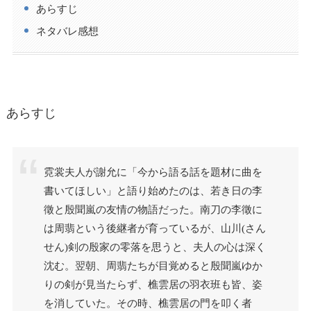
あらすじ
ネタバレ感想
あらすじ
霓裳夫人が謝允に「今から語る話を題材に曲を
書いてほしい」と語り始めたのは、若き日の李
徵と殷聞嵐の友情の物語だった。南刀の李徵に
は周翡という後継者が育っているが、山川(さん
せん)剣の殷家の零落を思うと、夫人の心は深く
沈む。翌朝、周翡たちが目覚めると殷聞嵐ゆか
りの剣が見当たらず、樵雲居の羽衣班も皆、姿
を消していた。その時、樵雲居の門を叩く者