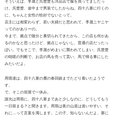
そういえば、李晟と呉楚楚も洋品店で服を買ってましたっ
け。呉楚楚、途中まで男装でしたからね。四十八寨に行くの
に、ちゃんと女性の恰好でないとって。
店主には相変わらず、若い夫婦だと思われて、李晟ニヤニヤ
ってのがありーの。
今まで、拠点で随分と裏切られてきたから、この店も何かあ
るのかなと思ったけど、拠点じゃないし、普通の店だったっ
ぽい。でもそこで、李晟がめまいに襲われてしまい、呉楚楚
の咄嗟の判断で、お店の馬を売って貰い、馬で帰る事にした
みたいだよ。
周翡達は、四十八寨の麓の春回鎮までたどり着いたようで
す。
で、そこの宿屋で一休み。
謝允は周翡に、四十八寨まであと少しなのに、どうしてもう
一日留まる？と聞きます。周翡は夜の山道は迷いやすい、そ
れに…って言葉を濁します。この子、知らないんだよ、寨に