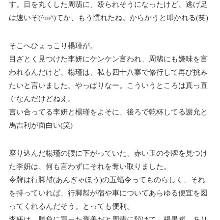
す。目を丸くした周翡に、殴られそうになったけど、逃げ足
は速いぞ(^m^)てか、もう慣れたね。からかうと叩かれる(笑)
そこへひょっこり楊瑾が。
目ざとく見つけた李妍にケンケン言われ、周翡にも嫌味を言
われるんだけど、楊瑾は、私も四十八寨で修行して再び挑み
たいと言いました。やっぱりなー。こういうところは真っ直
ぐなんだけどねえ。
言い合ってる李妍と楊瑾をよそに、後ろで乾杯してる謝允と
馬吉利が面白い(笑)
座り込んだ楊瑾の腰に下がっていた、赤い玉の令牌を見つけ
た李妍は、何も言わずにそれを奪い取りました。
令牌は行脚幇(あんぎゃほう)の五蝠令ってものらしく、それ
を持っていれば、行脚幇が宿や車についてあらゆる便宜を図
ってくれるんだそう。とっても便利。
李妍は、勝負に買った褒美だと周翡に預けて、楊黒炭、あり