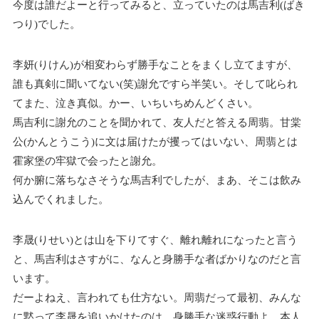
今度は誰だよーと行ってみると、立っていたのは馬吉利(ばき
つり)でした。
李妍(りけん)が相変わらず勝手なことをまくし立てますが、
誰も真剣に聞いてない(笑)謝允ですら半笑い。そして叱られ
てまた、泣き真似。かー、いちいちめんどくさい。
馬吉利に謝允のことを聞かれて、友人だと答える周翡。甘棠
公(かんとうこう)に文は届けたが攫ってはいない、周翡とは
霍家堡の牢獄で会ったと謝允。
何か腑に落ちなさそうな馬吉利でしたが、まあ、そこは飲み
込んでくれました。
李晟(りせい)とは山を下りてすぐ、離れ離れになったと言う
と、馬吉利はさすがに、なんと身勝手な者ばかりなのだと言
います。
だーよねえ、言われても仕方ない。周翡だって最初、みんな
に黙って李晟を追いかけたのは、身勝手な迷惑行動よ。本人