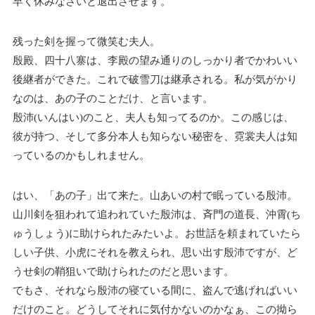
早く休みなさいと退出させます。
残った剣を握って微笑む夫人。
殷殿、四十八寨は、李殿の望み通りのしっかり者でかわいい
後継者ができた。これで破雪刀は継承される。私が気がかり
なのは、あの子のことだけ、と言います。
殷沛(いんはい)のこと、夫人も知ってるのか。この感じは、
彼が持つ、そして多分本人も知らない秘密を、霓裳夫人は知
っているのかもしれません。
はい、「あの子」出て来た。山あいの村で眠っている殷沛。
山川剣を狙われて追われていた殷沛は、斉門の道長、沖霄(ち
ゅうしょう)に助けられたみたいよ。お世話を頼まれていたら
しい子供、小虎にそれを教えられ、思い出す殷沛ですが、ど
うせ剣の鞘狙いで助けられたのだと思います。
でもさ、それなら殷沛の寝ている間に、盗んで逃げればいい
だけのこと。どうしてそれに気付かないのかなぁ、この拗ら