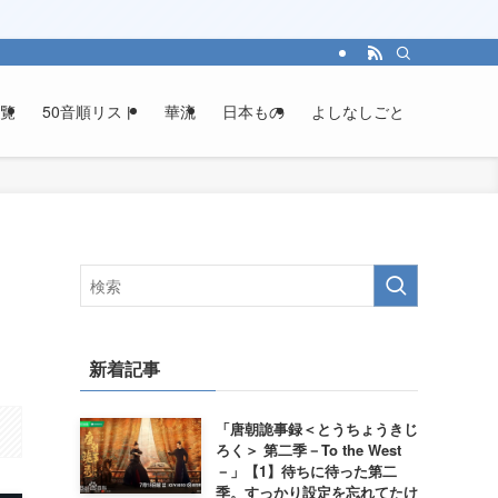
覧
50音順リスト
華流
日本もの
よしなしごと
新着記事
「唐朝詭事録＜とうちょうきじ
ろく＞ 第二季－To the West
－」【1】待ちに待った第二
季。すっかり設定を忘れてたけ