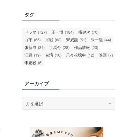
タグ
ドラマ
(727)
王一博
(184)
檀健次
(70)
白宇
(65)
肖戦
(62)
宋威龍
(51)
朱一龍
(44)
張新成
(34)
丁禹兮
(28)
作品情報
(23)
汪鐸
(19)
台湾
(16)
只今視聴中
(12)
映画
(7)
李宏毅
(6)
と
アーカイブ
ア
ー
た
カ
イ
ブ
肉