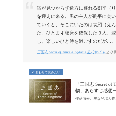
宿が見つからず途方に暮れる劉平（り
を迎えに来る。男の主人が劉平に会い
ていくと、そこにいたのは袁紹（えん
た。ひとまず寝床を確保した３人。翌
し、楽しいひと時を過ごすのだが…。
三国志 Secret of Three Kingdoms 公式サイト
より
あわせて読みたい
「三国志 Secret 
物、あらすじ感想一覧
作品情報、主な登場人物