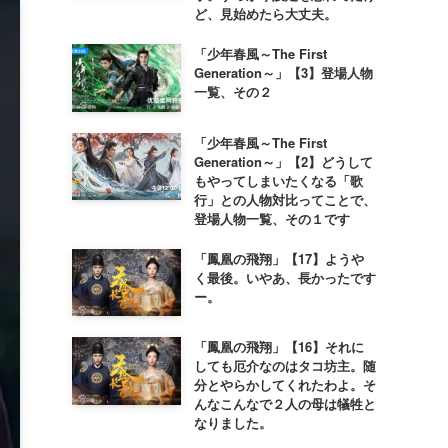
ど、見始めたら大丈夫。
「少年春風～The First
Generation～」【3】登場人物
一覧、その２
「少年春風～The First
Generation～」【2】どうして
もやってしまいたくなる「歌
行」との人物対比ってことで、
登場人物一覧、その１です
「鳳凰の飛翔」【17】ようや
く最後。いやあ、長かったです
ー。
「鳳凰の飛翔」【16】それに
しても厄介なのはタコ坊主。随
分とやらかしてくれたわよ。そ
んなこんなで２人の母は犠牲と
なりました。