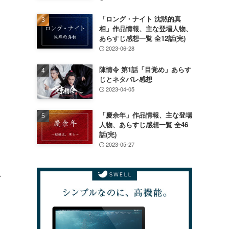
「ロング・ナイト 沈黙的真
相」作品情報、主な登場人物、
あらすじ感想一覧 全12話(完)
2023-06-28
陳情令 第1話「目覚め」あらす
じとネタバレ感想
2023-04-05
「慶余年」作品情報、主な登場
人物、あらすじ感想一覧 全46
話(完)
2023-05-27
れ