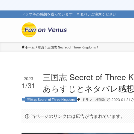
ドラマ等の感想を綴っています ネタバレご注意ください
ホーム
華流
三国志 Secret of Three Kingdoms
三国志 Secret of Th
2023
1/31
あらすじとネタバレ感
三国志 Secret of Three Kingdoms
ドラマ
檀健次
2023-01-31
当ページのリンクには広告が含まれています。