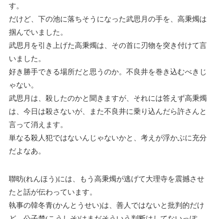
す。
だけど、下の池に落ちそうになった武思月の手を、高秉燭は
掴んでいました。
武思月を引き上げた高秉燭は、その首に刃物を突き付けて言
いました。
好き勝手できる場所だと思うのか。不良井を巻き込むべきじ
ゃない。
武思月は、殺したのかと聞きますが、それには答えず高秉燭
は、今日は殺さないが、また不良井に乗り込んだら許さんと
言って消えます。
単なる殺人犯ではないんじゃないかと、考えが浮かぶに充分
だよなあ。
聯昉(れんほう)には、もう高秉燭が逃げて大理寺を震撼させ
たと話が伝わっています。
執事の韓冬青(かんとうせい)は、善人ではないと批判的だけ
ど、公子楚(こうしそ)はまだそういう判断はしてないっぽ