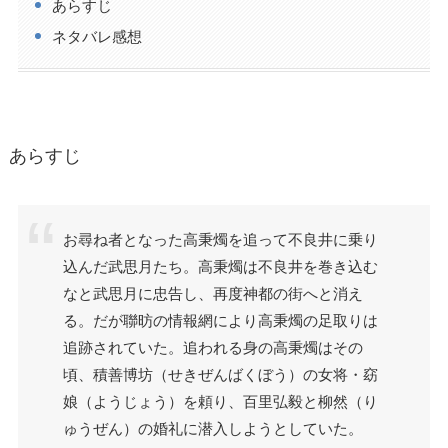
あらすじ
ネタバレ感想
あらすじ
お尋ね者となった高秉燭を追って不良井に乗り
込んだ武思月たち。高秉燭は不良井を巻き込む
なと武思月に忠告し、再度神都の街へと消え
る。だが聯昉の情報網により高秉燭の足取りは
追跡されていた。追われる身の高秉燭はその
頃、積善博坊（せきぜんばくぼう）の女将・窈
娘（ようじょう）を頼り、百里弘毅と柳然（り
ゅうぜん）の婚礼に潜入しようとしていた。