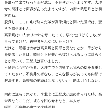
を縫って出て行った王登成は、不良使だったようです。大理
寺の裴諫とは面識があったようですが、内衛の武思月とは初
対面ね。
脱獄し、ここに逃げ込んだ賊が高秉燭だと聞いた登成は、驚
きを隠せません。
高秉燭は10人余りの命を奪ったって、李北七(りほくしち)が
言ってるけど、被害者そんなにいたっけ？
だけど、通報せぬ者は高秉燭と同罪と見なすとか、手がかり
を提供した者は、賤籍と不良井から抜けられるように計らう
とか聞いて、王登成は言いました。
不良井にも掟がある、大理寺でも内衛でも我らの掟を尊重し
てください。不良井の者なら、どんな恨みがあっても内部で
解決する。高秉燭の捕縛は邪魔しないが、助太刀もしない。
内衛に逆らう気かと、李北七に王登成が詰め寄られた時、高
秉燭ならここだ、彼らを困らせるなと、本人が。
瞬間、不良井の中での大捕縛劇。