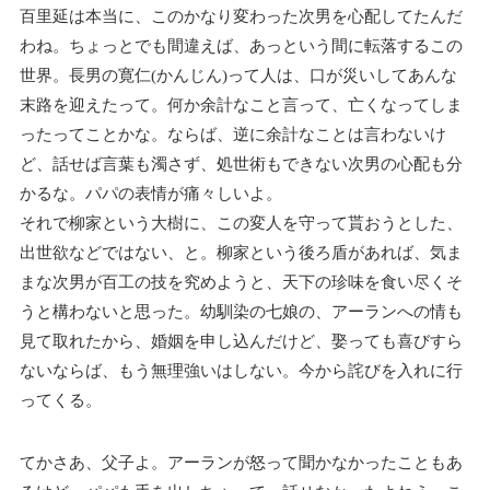
百里延は本当に、このかなり変わった次男を心配してたんだ
わね。ちょっとでも間違えば、あっという間に転落するこの
世界。長男の寛仁(かんじん)って人は、口が災いしてあんな
末路を迎えたって。何か余計なこと言って、亡くなってしま
ったってことかな。ならば、逆に余計なことは言わないけ
ど、話せば言葉も濁さず、処世術もできない次男の心配も分
かるな。パパの表情が痛々しいよ。
それで柳家という大樹に、この変人を守って貰おうとした、
出世欲などではない、と。柳家という後ろ盾があれば、気ま
まな次男が百工の技を究めようと、天下の珍味を食い尽くそ
うと構わないと思った。幼馴染の七娘の、アーランへの情も
見て取れたから、婚姻を申し込んだけど、娶っても喜びすら
ないならば、もう無理強いはしない。今から詫びを入れに行
ってくる。
てかさあ、父子よ。アーランが怒って聞かなかったこともあ