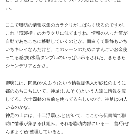
い。
ここで聯昉の情報収集のカラクリがしばらく映るのですが、
これ「琅琊榜」のカラクリに似てますね。情報の入った筒が
自動であちこちに移動していくのとか。面白くて装飾もいち
いちキレイなんだけど、このシーンのためにすんごいお金使
ってる感(笑)水晶タンブルのいっぱい吊るされた、きらきら
シャンデリアとかさ。
聯昉には、間風(かんふう)という情報提供人が砂粒のように
都のあちこちにいて、神足(しんそく)という人達に情報を渡
してる。六十四卦の名前を使ってるらしいので、神足は64人
いるのかな。
神足の上には、十二浮屠(ふと)がいて、ここから伝書鳩で聯
昉に情報が集まる仕組み。それを聯昉内部にいる十二善巧(ぜ
んぎょう)が整理していると。