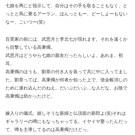
七娘を輿にと指示して、自分はその手を取ることもなく、と
っとと馬に乗るアーラン。ほんっともー、どーしよーもない
なー、こいつー(笑)
百里家の前には、武思月と李北七が現れます。それを遠くか
ら目撃している高秉燭。
武思月はどうやら七娘の親友だったらしいよ。あれま。初
耳。
高秉燭のほうも、劉章の付き人を装って共に中に入ってまし
た。劉章ってば、高秉燭が何者か知った上で、借金帳消しの
ために連れ込んだのねえ。だいぶだいぶ…な人だな。お陰で
高秉燭は助かったけど。
嫁入りの儀式。嬉しそうな新婦と仏頂面の新郎よ(笑)それは
ギャラリーの噂にもなっちゃってる。イヤイヤ娶ったんだっ
て、噂を主導してるのは高秉燭だけどっ。