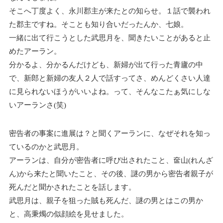
そこへ丁度よく、永川郡主が来たとの知らせ。１話で襲われ
た郡主ですね。そことも知り合いだったんか、七娘。
一緒に出て行こうとした武思月を、聞きたいことがあると止
めたアーラン。
分かるよ、分かるんだけども、新婦が出て行った青廬の中
で、新郎と新婦の友人２人で話すってさ、めんどくさい人達
に見られないほうがいいよね。って、そんなこたぁ気にしな
いアーランさ(笑)
密告者の事案に進展は？と聞くアーランに、なぜそれを知っ
ているのかと武思月。
アーランは、自分が密告者に呼び出されたこと、奩山(れんざ
ん)から来たと聞いたこと、その後、謎の男から密告者親子が
死んだと聞かされたことを話します。
武思月は、親子を狙った賊も死んだ、謎の男とはこの男か
と、高秉燭の似顔絵を見せました。