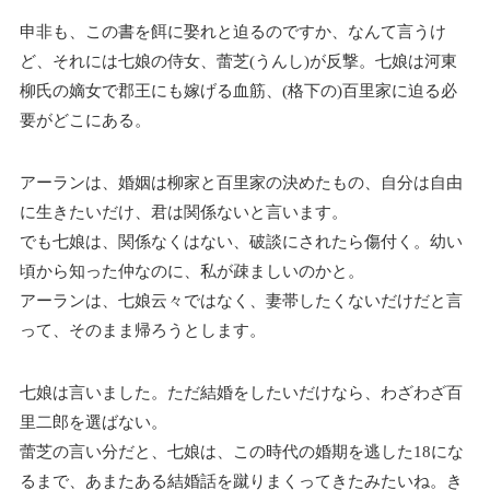
申非も、この書を餌に娶れと迫るのですか、なんて言うけ
ど、それには七娘の侍女、蕾芝(うんし)が反撃。七娘は河東
柳氏の嫡女で郡王にも嫁げる血筋、(格下の)百里家に迫る必
要がどこにある。
アーランは、婚姻は柳家と百里家の決めたもの、自分は自由
に生きたいだけ、君は関係ないと言います。
でも七娘は、関係なくはない、破談にされたら傷付く。幼い
頃から知った仲なのに、私が疎ましいのかと。
アーランは、七娘云々ではなく、妻帯したくないだけだと言
って、そのまま帰ろうとします。
七娘は言いました。ただ結婚をしたいだけなら、わざわざ百
里二郎を選ばない。
蕾芝の言い分だと、七娘は、この時代の婚期を逃した18にな
るまで、あまたある結婚話を蹴りまくってきたみたいね。き