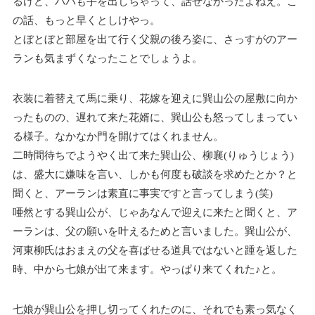
るけど、パパも手を出しちゃって、話せなかったよねえ。こ
の話、もっと早くとしけやっ。
とぼとぼと部屋を出て行く父親の後ろ姿に、さっすがのアー
ランも気まずくなったことでしょうよ。
衣装に着替えて馬に乗り、花嫁を迎えに巽山公の屋敷に向か
ったものの、遅れて来た花婿に、巽山公も怒ってしまってい
る様子。なかなか門を開けてはくれません。
二時間待ちでようやく出て来た巽山公、柳襄(りゅうじょう)
は、盛大に嫌味を言い、しかも何度も破談を求めたとか？と
聞くと、アーランは素直に事実ですと言ってしまう(笑)
唖然とする巽山公が、じゃあなんで迎えに来たと聞くと、ア
ーランは、父の願いを叶えるためと言いました。巽山公が、
河東柳氏はおまえの父を喜ばせる道具ではないと踵を返した
時、中から七娘が出て来ます。やっぱり来てくれた♪と。
七娘が巽山公を押し切ってくれたのに、それでも素っ気なく