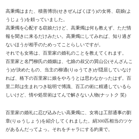
高秉燭はまた、積善博坊(せきぜんばくぼう)の女将、窈娘(よ
うじょう)を頼っていました。
高秉燭を心配する窈娘だけど、高秉燭は何も教えず、ただ情
報を聞きに来るだけみたい。高秉燭にしてみれば、知り過ぎ
ないほうが相手のためってことらしいですが。
それでも女将は、百里家の婚礼のことを教えてくれます。
百里家と名門柳氏の婚姻は、七娘の叔父の巽山公(そんざんこ
う)が決めたもの、当主の柳適(りゅうてき)が隠居していなけ
れば、格下の百里家に娘をやろうとは思わなかったはず。百
里二郎は生まれつき聡明で博識、百工の術に精通しているら
しいけど、情や処世術はてんで解さない人物(ナットク 笑)
百里家の婚礼に忍び込みたい高秉燭に、女将は工部通事の劉
章(りゅうしょう)を紹介してくれました。絹300匹相当のツケ
があるんだってよっ。それをチャラにする約束で。