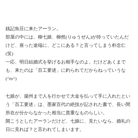
銭記魚荘に来たアーラン。
部屋の中には、柳七娘、柳然(りゅうぜん)が待っていたんだ
けど、座った途端に、どこにある？と言ってしまう朴念仁
(笑)
一応、明日結婚式を挙げるお相手なのよ。だけどあくまで
も、来たのは「百工要述」に釣られてだからねっていうな
(^m^)
七娘が、揚州まで人を行かせて大金を払って手に入れたとい
う「百工要述」は、墨家百代の絶技が記された書で、長い間
所在が分からなかった相当に貴重なものらしい。
開こうとしたアーランだけど、七娘に、見たいなら、婚礼の
日に見れば？と言われてしまいます。