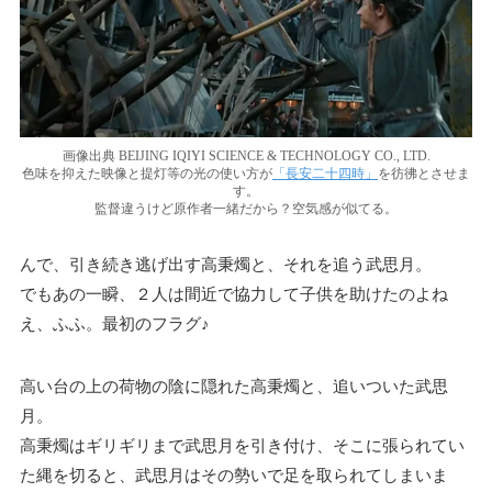
画像出典 BEIJING IQIYI SCIENCE & TECHNOLOGY CO., LTD.
色味を抑えた映像と提灯等の光の使い方が
「長安二十四時」
を彷彿とさせま
す。
監督違うけど原作者一緒だから？空気感が似てる。
んで、引き続き逃げ出す高秉燭と、それを追う武思月。
でもあの一瞬、２人は間近で協力して子供を助けたのよね
え、ふふ。最初のフラグ♪
高い台の上の荷物の陰に隠れた高秉燭と、追いついた武思
月。
高秉燭はギリギリまで武思月を引き付け、そこに張られてい
た縄を切ると、武思月はその勢いで足を取られてしまいま