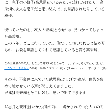
に、息子の小餅子(高秉燭)がいるみたいに話しかけたり、高
秉燭の友人を息子だと思い込んで、お世話されたりしている
模様。
覗いていたのを、友人の登成(とうせい)に見つかってしまっ
た高秉燭。
この５年、どこに行っていた、俺だって力になれると詰め寄
られ、お袋を世話してくれて感謝していると言う高秉燭。
この王登成の中の人、どこかで見ているどこかで…と、ずっと考えてたんだけど、
「ロング・ナイト」
の黄毛、岳軍(ユエジュン)じゃないかっ。わー、すっきりー(笑)
その時、不良井に来ていた武思月(ぶしげつ)達が、住民を集
めて跪かせている声が聞こえてきました。
登成は高秉燭をそこに残し、急いで出て行きます。
武思月と裴諫(はいかん)達の前に、跪かされていた人々の間