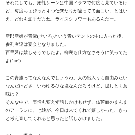
それにしても、婚礼シーンは中国ドラマで何度も見ているけ
ど、毎度ちょびっとずつ仕来たりが違ってて面白い。とはい
え、どれも派手だよね。ライスシャワーもあるんだー。
新郎新婦が青廬(せいろ)という青いテントの中に入った後、
参列者達は宴会となりました。
百里延は嬉しそうでしたよ。柳襄も仕方なさそうに笑ってた
よ(^m^)
この青廬ってなんなんでしょうね。人の出入りも自由みたい
なんだけどさ。いわゆるひな壇なんだろうけど、隠しとく意
味は？
そんな中で、表情も変えず話しかけもせず、仏頂面のまんま
のアーランに、七娘が、今日は来てくれて嬉しかった、きっ
と考え直してくれると思ったと話しかけました。