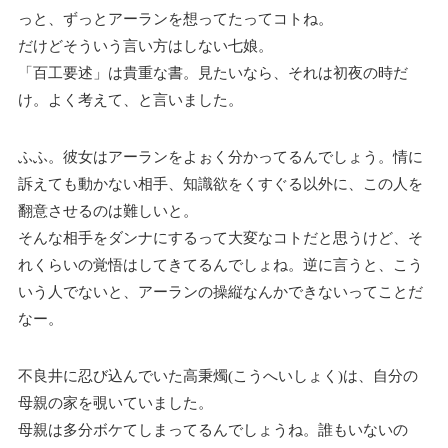
っと、ずっとアーランを想ってたってコトね。
だけどそういう言い方はしない七娘。
「百工要述」は貴重な書。見たいなら、それは初夜の時だ
け。よく考えて、と言いました。
ふふ。彼女はアーランをよぉく分かってるんでしょう。情に
訴えても動かない相手、知識欲をくすぐる以外に、この人を
翻意させるのは難しいと。
そんな相手をダンナにするって大変なコトだと思うけど、そ
れくらいの覚悟はしてきてるんでしょね。逆に言うと、こう
いう人でないと、アーランの操縦なんかできないってことだ
なー。
不良井に忍び込んでいた高秉燭(こうへいしょく)は、自分の
母親の家を覗いていました。
母親は多分ボケてしまってるんでしょうね。誰もいないの