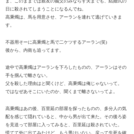
ま、このままでは親友の義父のみならず夫までも、結婚式の
日に殺されてしまうことになるんでね。
高秉燭は、馬を用意させ、アーランを連れて逃げていきま
す。
不器用そーに高秉燭と馬で二ケツするアーラン(笑)
後から、内衛も追ってます。
途中で高秉燭はアーランを下ろしたものの、アーランはその
手を掴んで離さない。
父を殺した理由はと聞くけど、高秉燭は俺じゃないって。
ではなぜあそこにいたのか、聞くまで離さないってよ。
高秉燭はあの後、百里延の部屋を探ったものの、多分人の気
配を感じて隠れていると、中から男が出て来た。その後ろ姿
を見送って部屋に入ってみると、百里延は殺されていた。
慌てて外に出てみたけど、もう男はいない。戻って生死を確