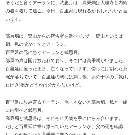
そうだと言うアーランに、武思月は、高秉燭は大理寺と内衛
の者を殺して逃亡、今日、百里家に現れるかもしれないと言
います。
高秉燭は、奩山からの密告者を調べていた、奩山といえば
銅、私の父か！？とアーラン。
百里延の元に急ぐアーランと武思月。
部屋の扉は開け放たれており、そこには高秉燭がいました。
百里延は座ったまま、亡くなっています。傍らには割れた茶
碗が落ちていて、百里延の胸には刺し傷。あの十字の手戟(し
ゅげき)痕かどうかは分からないけど。
百里延に歩み寄るアーラン。俺じゃないと高秉燭。私と一緒
に内衛へと武思月。
高秉燭と武思月は、それぞれ刃物を手ににらみ合います。
だけど百里延に寄り添っていたアーランが、父の死を確認
し、なぜ殺したと高秉燭に掴みかかりました。