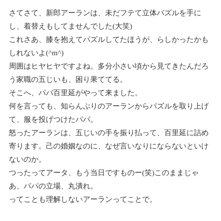
さてさて、新郎アーランは、未だフテて立体パズルを手に
し、着替えもしてませんでした(大笑)
これさあ、膝を抱えてパズルしてたほうが、らしかったかも
しれないよ(^m^)
周囲はヒヤヒヤですよね。多分小さい頃から見てきたんだろ
う家職の五じいも、困り果ててる。
そこへ、パパ百里延がやって来ました。
何を言っても、知らんぷりのアーランからパズルを取り上げ
て、服を投げつけたパパ。
怒ったアーランは、五じいの手を振り払って、百里延に詰め
寄ります。己の婚姻なのに、なぜ言いなりにならないといけ
ないのか。
つったってアータ、もう当日ですものー(笑)このままじゃ
あ、パパの立場、丸潰れ。
ってことも理解しないアーランってことで。