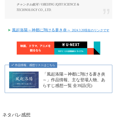
チャンネル銀河 / ©BEIJING IQIYI SCIENCE &
TECHNOLOGY CO., LTD.
➤
風起洛陽～神都に翔ける蒼き炎～
2024.3.20現在のリンクです
作品情報、感想リストはこちら
「風起洛陽～神都に翔ける蒼き炎
～」作品情報、主な登場人物、あ
らすじ感想一覧 全39話(完)
ネタバレ感想