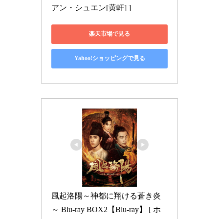
アン・シュエン[黄軒] ]
楽天市場で見る
Yahoo!ショッピングで見る
風起洛陽～神都に翔ける蒼き炎
～ Blu-ray BOX2【Blu-ray】 [ ホ