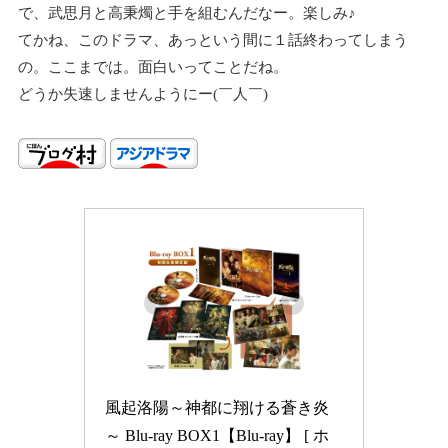
で、武思月と高秉燭と手を組むんだなー。楽しみ♪
てかね、このドラマ、あっという間に１話終わってしまう
の。ここまでは。面白いってことだね。
どうか失速しませんようにー(￣人￣)
風起洛陽～神都に翔ける蒼き炎
～ Blu-ray BOX1【Blu-ray】 [ ホ