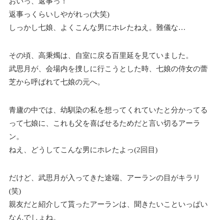
おいっ、返事っ！
返事っくらいしやがれっ(大笑)
しっかし七娘、よくこんな男にホレたねえ。難儀な…
その頃、高秉燭は、自室に戻る百里延を見ていました。
武思月が、会場内を捜しに行こうとした時、七娘の侍女の蕾
芝から呼ばれて七娘の元へ。
青廬の中では、幼馴染の私を想ってくれていたと分かってる
って七娘に、これも父を喜ばせるためだと言い切るアーラ
ン。
ねえ、どうしてこんな男にホレたよっ(2回目)
だけど、武思月が入ってきた途端、アーランの目がキラリ
(笑)
親友だと紹介して貰ったアーランは、聞きたいこといっぱい
なんでしょね。