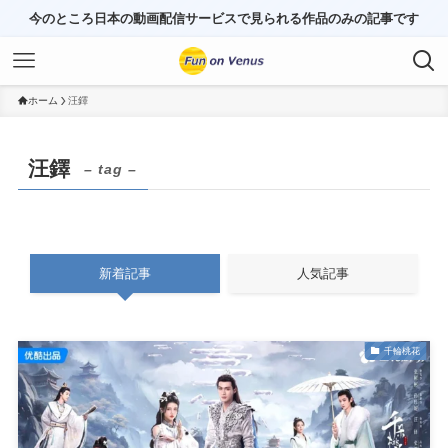
今のところ日本の動画配信サービスで見られる作品のみの記事です
ホーム
汪鐸
汪鐸
– tag –
新着記事
人気記事
千輪桃花