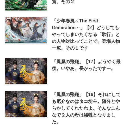
覧、その２
「少年春風～The First
Generation～」【2】どうしても
やってしまいたくなる「歌行」と
の人物対比ってことで、登場人物
一覧、その１です
「鳳凰の飛翔」【17】ようやく最
後。いやあ、長かったですー。
「鳳凰の飛翔」【16】それにして
も厄介なのはタコ坊主。随分とや
らかしてくれたわよ。そんなこん
なで２人の母は犠牲となりまし
た。