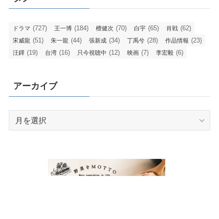
(727)
(184)
(70)
(65)
(62)
ドラマ
王一博
檀健次
白宇
肖戦
(51)
(44)
(34)
(28)
(23)
宋威龍
朱一龍
張新成
丁禹兮
作品情報
(19)
(16)
(12)
(7)
(6)
汪鐸
台湾
只今視聴中
映画
李宏毅
アーカイブ
ア
ー
カ
イ
ブ