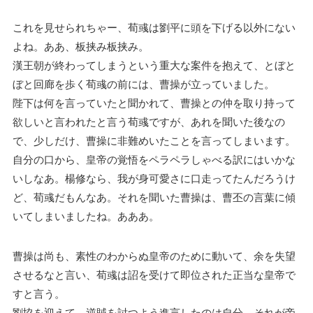
これを見せられちゃー、荀彧は劉平に頭を下げる以外にない
よね。ああ、板挟み板挟み。
漢王朝が終わってしまうという重大な案件を抱えて、とぼと
ぼと回廊を歩く荀彧の前には、曹操が立っていました。
陛下は何を言っていたと聞かれて、曹操との仲を取り持って
欲しいと言われたと言う荀彧ですが、あれを聞いた後なの
で、少しだけ、曹操に非難めいたことを言ってしまいます。
自分の口から、皇帝の覚悟をペラペラしゃべる訳にはいかな
いしなあ。楊修なら、我が身可愛さに口走ってたんだろうけ
ど、荀彧だもんなあ。それを聞いた曹操は、曹丕の言葉に傾
いてしまいましたね。あああ。
曹操は尚も、素性のわからぬ皇帝のために動いて、余を失望
させるなと言い、荀彧は詔を受けて即位された正当な皇帝で
すと言う。
劉協を迎えて、逆賊を討つよう進言したのは自分、それが帝