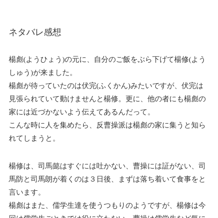
ネタバレ感想
楊彪(ようひょう)の元に、自分のご飯をぶら下げて楊修(よう
しゅう)が来ました。
楊彪が待っていたのは伏完(ふくかん)みたいですが、伏完は
見張られていて動けませんと楊修。更に、他の者にも楊彪の
家には近づかないよう伝えてあるんだって。
こんな時に人を集めたら、反曹操派は楊彪の家に集うと知ら
れてしまうと。
楊修は、司馬懿はすぐには吐かない、曹操には証がない、司
馬防と司馬朗が着くのは３日後、まずは落ち着いて食事をと
言います。
楊彪はまた、儒学生達を使うつもりのようですが、楊修は今