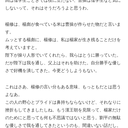
回は儒学生ごときでは役に立たない、曹操は儒学生など気に
しないって。それはそうだろうよと思うわ。
楊修は、楊彪が食べている米は曹操が作らせた物だと言いま
す。
ムッとする楊彪に、楊修は、私は楊家が生き残ることだけを
考えていますと。
陛下が操り人形でいてくれたら、我らはとうに勝っていた。
だが陛下は我を通し、父上はそれを助けた。自分勝手な優し
さで好機を潰してきた。今更どうしようもない。
これはさあ、楊修の言い分もある意味、もっともだとは思う
よなあ。
この人の野心とプライドは鼻持ちならないけど、それなりに
挫折もしてきましたしね。もう漢王朝を見限って、楊家だけ
のためにと思っても何も不思議ではないと思う。劉平の無駄
な優しさで我を通してきたというのも、間違いない話だし。