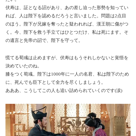
伏寿は、証となる詔があり、あの差し迫った形勢を知ってい
れば、人は陛下を認めるだろうと言いました。問題は2点目
のほう。陛下が兄嫁を奪ったと疑われれば、漢王朝に傷がつ
く。今、陛下を救う手立てはひとつだけ、私は死にます。そ
の遺言と先帝の詔で、陛下を守って。
慌てる荀彧は止めますが、伏寿はもうそれしかないと覚悟を
決めていたのね。
膝をつく荀彧。陛下は1000年に一人の名君、私は陛下のため
に、死んでも臣下として全力を尽くしましょう。
あああ、こうしてこの人も追い詰められていくのです(涙)