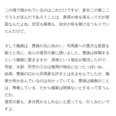
この場で描かれているのはこれだけですが、多分この後ここ
で３人が企んだであろうことは、唐瑛が命を張るってのが前
提なんだよね。伏完も楊彪も、自分が命を賭けるつもりでい
たんだけど。
そして楊彪は、曹操の元に向かい、司馬家への寛大な処置を
願うと共に、自らの退官の宴に誘いました。曹操は辞職する
という楊彪に驚きますが、丞相という地位が復活したので、
司徒、太尉、司空の三公は無用の地位になったっぽいね。
結局、曹操の口から司馬家を許すとは出ませんでしたが、楊
家が何か企んでいるのは分かっていても、曹操は楊彪のこと
は、尊敬している、だから楊家は関係ないとするって言うん
だわ。
退官の宴も、多分罠かもしれないと思っても、行くみたいで
すよ。