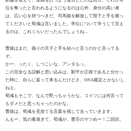
位を奪ったと言われるようになるのは心外、身分の高い者
は、広い心を持つべきだ、司馬懿を解放して陛下と手を握っ
てくださいと荀彧は言いました。帝位について辛うじて言え
るのは、これくらいだったんでしょうね…
曹操はまだ、偽りの天子と手を結べと言うのかと言ってる
ぞ。
かー、ったく、しつこいな、アンタもっ。
この完全なる誤解と思い込みは、劉平が正統であると分かっ
た時に、自らに返って来るんだけどさ、DNA鑑定とかないし
ねえ。
荀彧もそこで、なんで黙っちゃうかな。コイツには何言って
もダメだと思っちゃったのかな。
曹操は、荀彧を見捨てる言葉を残して去っていきます。
んもー、気の毒過ぎて、荀彧が。曹丕のヤツめー！二回目。