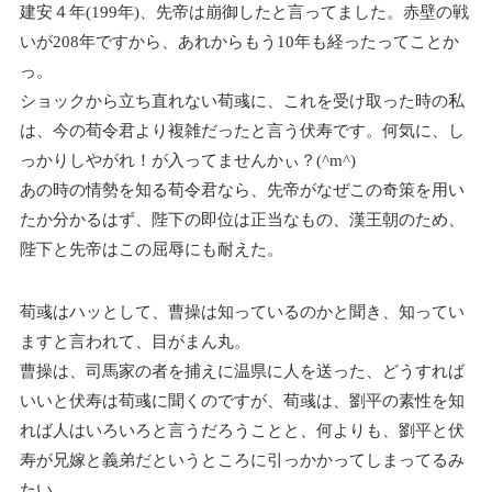
建安４年(199年)、先帝は崩御したと言ってました。赤壁の戦
いが208年ですから、あれからもう10年も経ったってことか
っ。
ショックから立ち直れない荀彧に、これを受け取った時の私
は、今の荀令君より複雑だったと言う伏寿です。何気に、し
っかりしやがれ！が入ってませんかぃ？(^m^)
あの時の情勢を知る荀令君なら、先帝がなぜこの奇策を用い
たか分かるはず、陛下の即位は正当なもの、漢王朝のため、
陛下と先帝はこの屈辱にも耐えた。
荀彧はハッとして、曹操は知っているのかと聞き、知ってい
ますと言われて、目がまん丸。
曹操は、司馬家の者を捕えに温県に人を送った、どうすれば
いいと伏寿は荀彧に聞くのですが、荀彧は、劉平の素性を知
れば人はいろいろと言うだろうことと、何よりも、劉平と伏
寿が兄嫁と義弟だというところに引っかかってしまってるみ
たい。