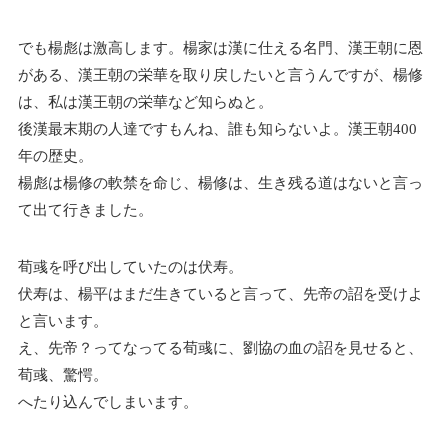
でも楊彪は激高します。楊家は漢に仕える名門、漢王朝に恩
がある、漢王朝の栄華を取り戻したいと言うんですが、楊修
は、私は漢王朝の栄華など知らぬと。
後漢最末期の人達ですもんね、誰も知らないよ。漢王朝400
年の歴史。
楊彪は楊修の軟禁を命じ、楊修は、生き残る道はないと言っ
て出て行きました。
荀彧を呼び出していたのは伏寿。
伏寿は、楊平はまだ生きていると言って、先帝の詔を受けよ
と言います。
え、先帝？ってなってる荀彧に、劉協の血の詔を見せると、
荀彧、驚愕。
へたり込んでしまいます。