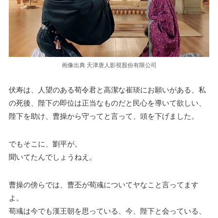
画像出典 天津唐人影視股份有限公司
伏寿は、人望のある荀令君と高潔な崔琰にお願いがある、私
の死後、陛下の即位は正当なものだと民心を導いて欲しい、
陛下を助け、曹操から守ってと言って、頭を下げました。
でもそこに、劉平が。
聞いてたんでしょうねえ。
曹操の傍らでは、曹丕が荀彧についてヤなこと言ってます
よ。
荀彧は今でも漢王朝を思っている、今、陛下と会っている、