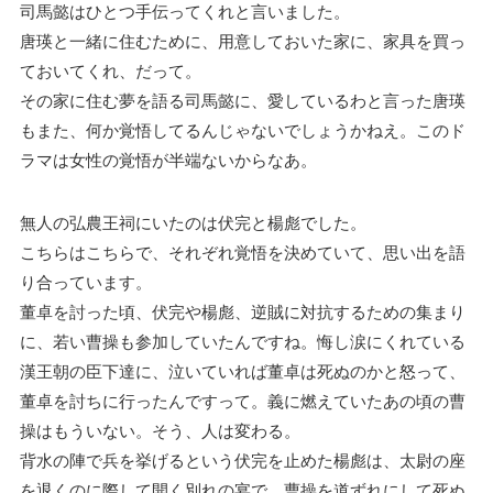
司馬懿はひとつ手伝ってくれと言いました。
唐瑛と一緒に住むために、用意しておいた家に、家具を買っ
ておいてくれ、だって。
その家に住む夢を語る司馬懿に、愛しているわと言った唐瑛
もまた、何か覚悟してるんじゃないでしょうかねえ。このド
ラマは女性の覚悟が半端ないからなあ。
無人の弘農王祠にいたのは伏完と楊彪でした。
こちらはこちらで、それぞれ覚悟を決めていて、思い出を語
り合っています。
董卓を討った頃、伏完や楊彪、逆賊に対抗するための集まり
に、若い曹操も参加していたんですね。悔し涙にくれている
漢王朝の臣下達に、泣いていれば董卓は死ぬのかと怒って、
董卓を討ちに行ったんですって。義に燃えていたあの頃の曹
操はもういない。そう、人は変わる。
背水の陣で兵を挙げるという伏完を止めた楊彪は、太尉の座
を退くのに際して開く別れの宴で、曹操を道ずれにして死ぬ