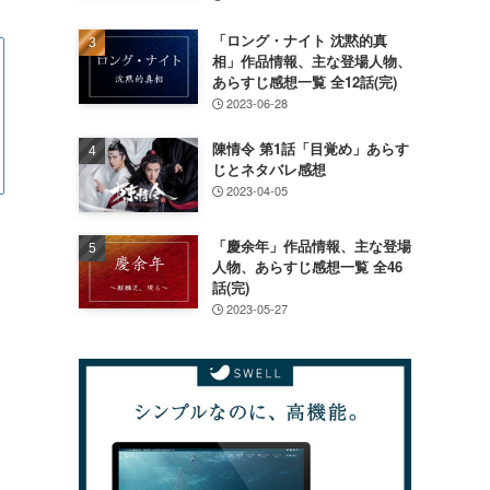
「ロング・ナイト 沈黙的真
相」作品情報、主な登場人物、
あらすじ感想一覧 全12話(完)
2023-06-28
陳情令 第1話「目覚め」あらす
じとネタバレ感想
2023-04-05
「慶余年」作品情報、主な登場
人物、あらすじ感想一覧 全46
話(完)
2023-05-27