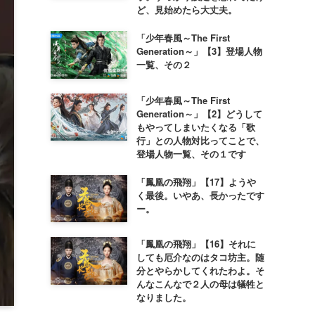
ど、見始めたら大丈夫。
「少年春風～The First
Generation～」【3】登場人物
一覧、その２
「少年春風～The First
Generation～」【2】どうして
もやってしまいたくなる「歌
行」との人物対比ってことで、
登場人物一覧、その１です
「鳳凰の飛翔」【17】ようや
く最後。いやあ、長かったです
ー。
「鳳凰の飛翔」【16】それに
しても厄介なのはタコ坊主。随
分とやらかしてくれたわよ。そ
んなこんなで２人の母は犠牲と
なりました。