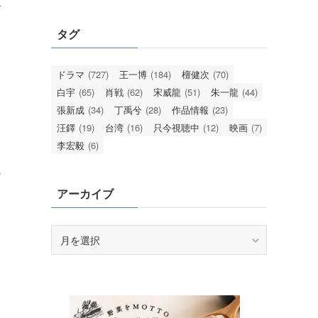
謝
タグ
ドラマ
(727)
王一博
(184)
檀健次
(70)
白宇
(65)
肖戦
(62)
宋威龍
(51)
朱一龍
(44)
張新成
(34)
丁禹兮
(28)
作品情報
(23)
汪鐸
(19)
台湾
(16)
只今視聴中
(12)
映画
(7)
李宏毅
(6)
ん
アーカイブ
と
ア
ー
カ
イ
ブ