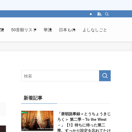
覧
50音順リスト
華流
日本もの
よしなしごと
新着記事
「唐朝詭事録＜とうちょうきじ
ろく＞ 第二季－To the West
－」【1】待ちに待った第二
季。すっかり設定を忘れてたけ