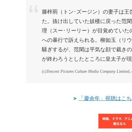
滕梓荊（トン･ズージン）の妻子は王
た。抜け出していた妓楼に戻った范閑
理（スー･リーリー）が目覚めていた
への暴行で訴えられる。柳如玉（リウ
騒ぎするが、范閑は平気な顔で裁きの
が終わろうとしたところに皇太子が現
(c)
Tencent Pictures Culture Media Company Limited
➤
「慶余年」視聴はこちら