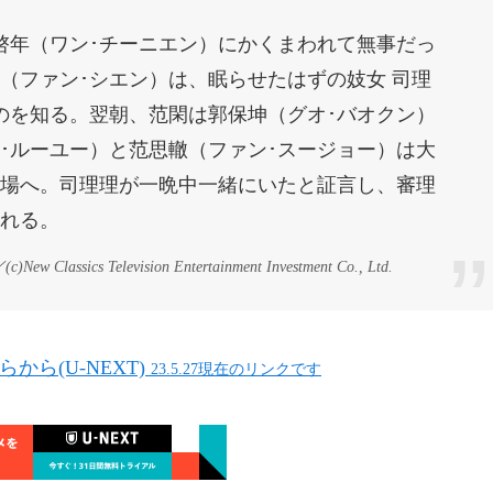
啓年（ワン･チーニエン）にかくまわれて無事だっ
（ファン･シエン）は、眠らせたはずの妓女 司理
のを知る。翌朝、范閑は郭保坤（グオ･バオクン）
･ルーユー）と范思轍（ファン･スージョー）は大
場へ。司理理が一晩中一緒にいたと証言し、審理
れる。
／
(c)
New Classics Television Entertainment Investment Co., Ltd.
から(U-NEXT)
23.5.27現在のリンクです