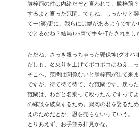
滕梓荊の件は内緒だぞと言われて、滕梓荊？
するよと言った范閑。でもね、しっかりと契
てー(笑)更に、我らには縁があるようですか
でとるのね？結局125両で手を打たされました(
ただね、さっき殴っちゃった郭保坤(グオバ
だしも、名乗りを上げてボコボコはねえ…っ
そこへ、范閑は関係ないと滕梓荊が出て来ま
ですが。待て待て待て、な范閑です。戻った
范閑は、わざと名乗って殴ったんですってよ
の縁談を破棄するため。鶏肉の君を娶るため
えのためだとか、恩を売らないっていう。
とりあえず、お手並み拝見かな。