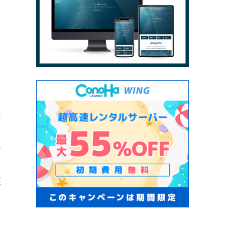
、
し
は
せ
っ
笑