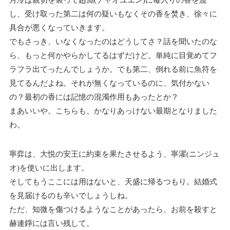
し、受け取った第二は何の疑いもなくその香を焚き、徐々に
具合が悪くなっていきます。
でもさっき、いなくなったのはどうしてさ？話を聞いたのな
ら、もっと何かやらかしてるはずだけど。単純に目覚めてフ
ラフラ出てったんでしょうか。でも第二、倒れる前に魚符を
見てるんだよね。それが無くなっているのに、気付かない
の？最初の香には記憶の混濁作用もあったとか？
まあいいや。こちらも、かなりあっけない最期となりました
わ。
寧弈は、大悦の安王に約束を果たさせるよう、寧濯(ニンジュ
オ)を使いに出します。
そしてもうここには用はないと、天盛に帰るつもり。結婚式
を見届けるのも辛いでしょうしね。
ただ、知微を傷つけるようなことがあったら、お前を殺すと
赫連錚には言い残して。