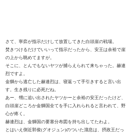
さて、寧弈が指示だけして放置してきた白頭崖の戦場。
焚きつけるだけでいいって指示だったから、安王は余裕で崖
の上から眺めてますが。
そこに、とんでもないヤツが捕らえられて来ちゃった。赫連
烈ですよ。
金獅から逃亡した赫連烈は、寝返って手引きすると言い出
す。生き残りに必死だね。
あー、甥に追い出されたヤツかーと余裕の安王だったけど、
白頭崖どころか金獅国全てを手に入れられると言われて、野
心が疼く。
赫連烈は、金獅国の要塞分布図を持ち出してたわよ。
とはいえ側近郭俊(グオジュン)のついた溜息は、摂政王だっ