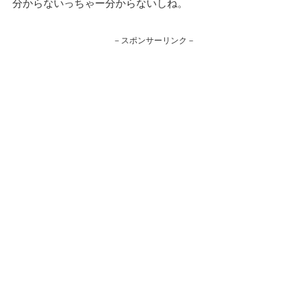
分からないっちゃー分からないしね。
－スポンサーリンク－