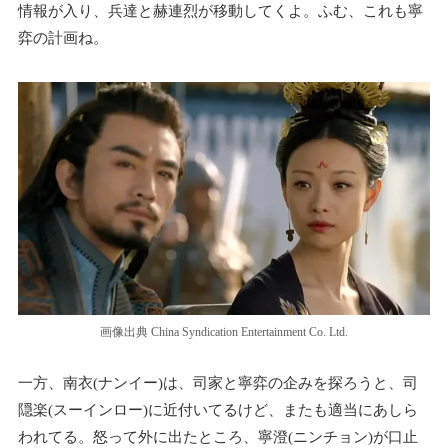
情報が入り、兵達と赫連烈が移動してくよ。ふむ、これも寧
弈の計画ね。
画像出典 China Syndication Entertainment Co. Ltd.
一方、南衣(ナンイー)は、司家と寧弈の企みを探ろうと、司
隠楽(スーインロー)に近付いてるけど、またも適当にあしら
われてる。怒って外に出たところ、寧澄(ニンチョン)が口止