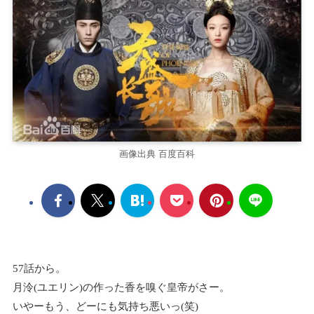
画像出典 百度百科
57話から。
月泠(ユエリン)の作った香を嗅ぐ皇帝がさー。
いやーもう、どーにも気持ち悪いっ(笑)