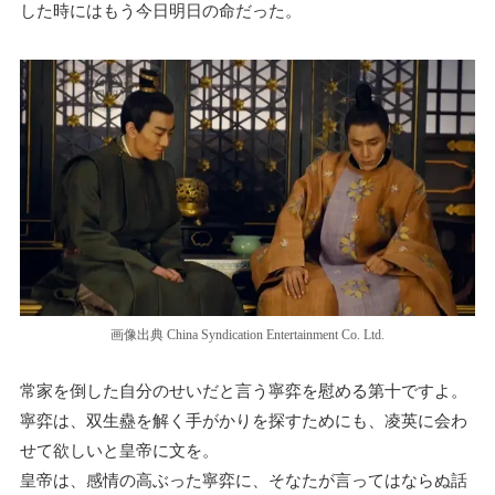
した時にはもう今日明日の命だった。
画像出典 China Syndication Entertainment Co. Ltd.
常家を倒した自分のせいだと言う寧弈を慰める第十ですよ。
寧弈は、双生蠱を解く手がかりを探すためにも、凌英に会わ
せて欲しいと皇帝に文を。
皇帝は、感情の高ぶった寧弈に、そなたが言ってはならぬ話