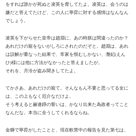
をすれば誰かが死ぬと凌英を脅してたよ。凌英は、会うのは
嫌だと答えてたけど、この人に寧弈に対する感情はなんなん
でしょう。
凌英を下がらせた皇帝は趙淵に、あの時朕は間違ったのか？
あれだけの寵をないがしろにされたのだぞと。趙淵は、あれ
は誤解が重なった結果で、常家を恨むしかない、灔妃(えん
ひ)様には他に方法がなかったと答えましたが。
それを、月泠が盗み聞きしてたよ。
てかさあ、あれだけの寵て。そんなもん不要と思ってる女に
は、この上もなく厄介なだけよ。
そう考えると赫連錚の誓いは、かなり出来た為政者ってこと
なんだな。本当に全うしてくれるならね。
金獅で寧弈がしたことと、現在軟禁中の報告を見た第七は、