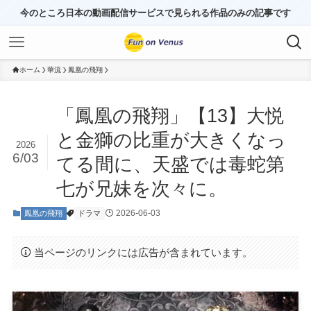
今のところ日本の動画配信サービスで見られる作品のみの記事です
ホーム
華流
鳳凰の飛翔
「鳳凰の飛翔」【13】大悦
と金獅の比重が大きくなっ
2026
6/03
てる間に、天盛では毒蛇第
七が兄妹を次々に。
2026-06-03
鳳凰の飛翔
ドラマ
当ページのリンクには広告が含まれています。