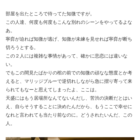
部屋を出たところで待ってた知微ですが。
この人達、何度も何度もこんな別れのシーンをやってるよな
あ。
寧弈が迫れば知微が逃げ、知微が未練を見せれば寧弈が断ち
切ろうとする。
この２人には複雑な事情があって、確かに悲恋には違いな
い。
でもこの間見たばかりの棺の前での知微の頑なな態度とか考
えると、マリッジブルーで逆切れしながら急に摺り寄って来
られてもなーと思えてしまったよ、ここは。
天盛にはもう居場所なんてないんだし、苦渋の決断だとはい
え、自らそうすることに決めたんだから、もうここで幸せに
なれと言われても当たり前なのに。どうされたいんだ、この
人。