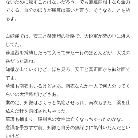
ないために殺すことはないだろう、でも赫連錚相手なら全力
でくる、自分のほうが勝算は高いと言う。そうなることを祈
るよ。
白頭崖では、安王と赫連烈の計略で、大悦軍が砦の中に潜入
してた。
赫連烈を捕縛したって入って来た一行のほとんどが、大悦の
兵だった訳ね。
知微が出ていくけど、ほら見ろ、安王と真正面から御対面で
すよ。
華瓊も南衣もいるけどさあ。南衣なんか一人で何人分ってく
らいの大活躍だけどさあ。
案の定、知微はさくっと気絶させられ、南衣もまた、薬を仕
込んだ針を飛ばされちゃった。
華瓊も捕まり、臙脂色の女性は亡くなっちゃったのかな。
意識を手放す寸前、知微も自分の無謀さに気付いたんだとい
いけど。