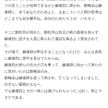
ツの言うことが信用できるかと赫連烈に突かれ、劉梅朵は赫
連錚に、全てあなたのためよと。まあこういう人間の思考は
どこまでも自分勝手ね。自分のためだろうが、バカモノ。
そこに劉牡丹が現れた。劉牡丹は先王の死の真相を知らず、
赫連烈に息子を人質に取られて遺詔を偽るよう脅迫されて
た。
その場で、赫連錚が即位することになったけど、みんな呑気
に赫連烈に背中を見せてたからね。
赫連烈が傍らの兵士の刀を奪って、赫連錚に向かって来たの
に気付いたのは劉梅朵のみ。
劉梅朵は赫連錚を庇って刺され、亡くなってしまいました。
仕方ない最期かもなー。
でも赫連烈とその一味には逃げられちゃったっぽい。割とマ
ヌケである。