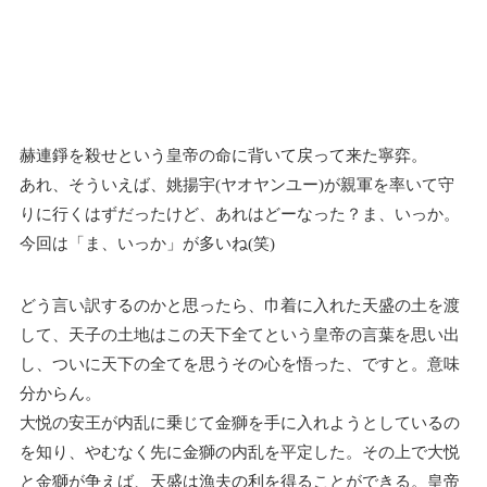
赫連錚を殺せという皇帝の命に背いて戻って来た寧弈。
あれ、そういえば、姚揚宇(ヤオヤンユー)が親軍を率いて守
りに行くはずだったけど、あれはどーなった？ま、いっか。
今回は「ま、いっか」が多いね(笑)
どう言い訳するのかと思ったら、巾着に入れた天盛の土を渡
して、天子の土地はこの天下全てという皇帝の言葉を思い出
し、ついに天下の全てを思うその心を悟った、ですと。意味
分からん。
大悦の安王が内乱に乗じて金獅を手に入れようとしているの
を知り、やむなく先に金獅の内乱を平定した。その上で大悦
と金獅が争えば、天盛は漁夫の利を得ることができる。皇帝