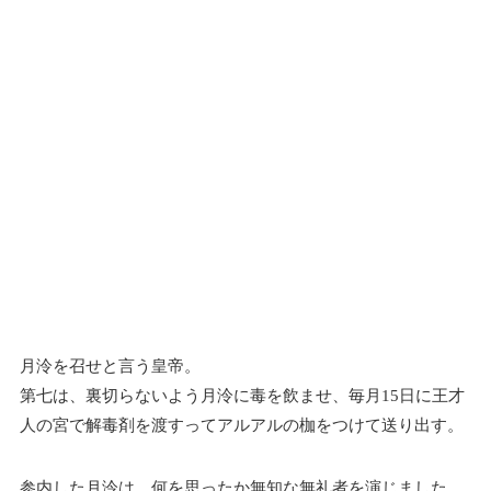
月泠を召せと言う皇帝。
第七は、裏切らないよう月泠に毒を飲ませ、毎月15日に王才
人の宮で解毒剤を渡すってアルアルの枷をつけて送り出す。
参内した月泠は、何を思ったか無知な無礼者を演じました。