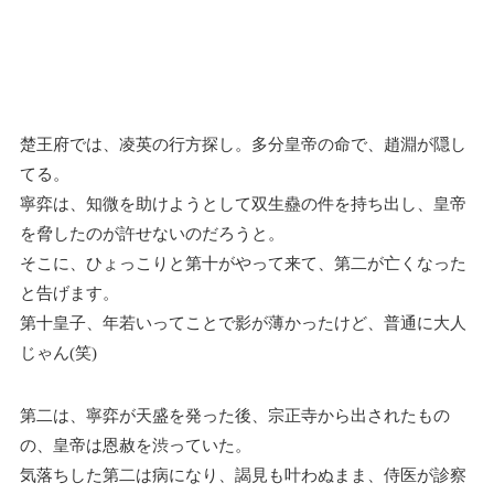
楚王府では、凌英の行方探し。多分皇帝の命で、趙淵が隠し
てる。
寧弈は、知微を助けようとして双生蠱の件を持ち出し、皇帝
を脅したのが許せないのだろうと。
そこに、ひょっこりと第十がやって来て、第二が亡くなった
と告げます。
第十皇子、年若いってことで影が薄かったけど、普通に大人
じゃん(笑)
第二は、寧弈が天盛を発った後、宗正寺から出されたもの
の、皇帝は恩赦を渋っていた。
気落ちした第二は病になり、謁見も叶わぬまま、侍医が診察