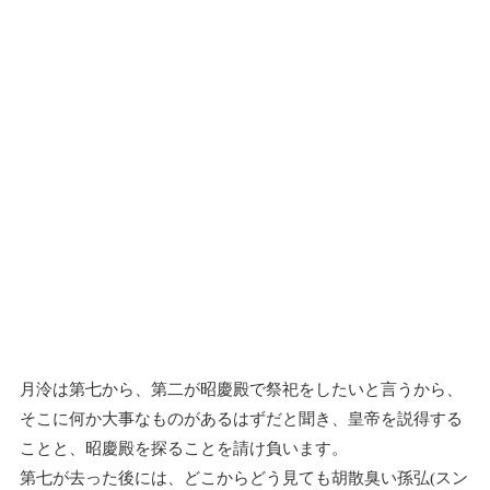
月泠は第七から、第二が昭慶殿で祭祀をしたいと言うから、
そこに何か大事なものがあるはずだと聞き、皇帝を説得する
ことと、昭慶殿を探ることを請け負います。
第七が去った後には、どこからどう見ても胡散臭い孫弘(スン