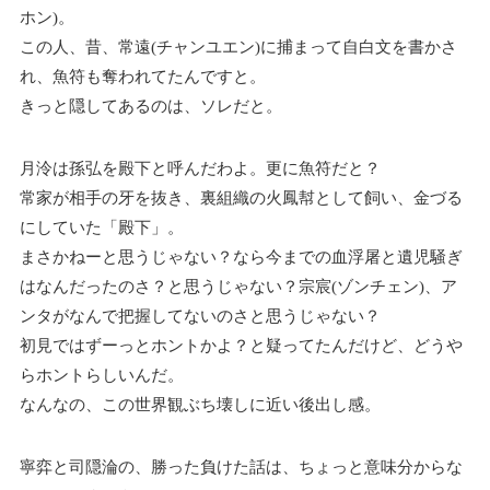
ホン)。
この人、昔、常遠(チャンユエン)に捕まって自白文を書かさ
れ、魚符も奪われてたんですと。
きっと隠してあるのは、ソレだと。
月泠は孫弘を殿下と呼んだわよ。更に魚符だと？
常家が相手の牙を抜き、裏組織の火鳳幇として飼い、金づる
にしていた「殿下」。
まさかねーと思うじゃない？なら今までの血浮屠と遺児騒ぎ
はなんだったのさ？と思うじゃない？宗宸(ゾンチェン)、ア
ンタがなんで把握してないのさと思うじゃない？
初見ではずーっとホントかよ？と疑ってたんだけど、どうや
らホントらしいんだ。
なんなの、この世界観ぶち壊しに近い後出し感。
寧弈と司隠淪の、勝った負けた話は、ちょっと意味分からな