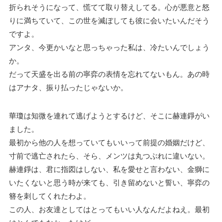
折られそうになって、慌てて取り替えしてる。心が悪意と怒
りに満ちていて、この世を滅ぼしても彼に会いたいんだそう
ですよ。
アンタ、今更かいなと思っちゃった私は、冷たいんでしょう
か。
だって天盛を出る前の寧弈の表情を忘れてないもん。あの時
はアナタ、振り払ったじゃないか。
華瓊は知微を連れて逃げようとするけど、そこに赫連錚がい
ました。
最初から他の人を想っていてもいいって前提の婚姻だけど、
寸前で逃亡されたら、そら、メンツは丸つぶれに違いない。
赫連錚は、君に指図はしない、私を愛せと言わない、金獅に
いたくないと思う時が来ても、引き留めないと誓い、寧弈の
簪を刺してくれたわよ。
この人、お友達としてはとってもいい人なんだよねえ。最初