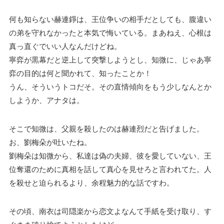
何も知らない赫連錚は、王位争いの相手だとしても、腹違い
の弟を守れなかったと本気で悔いている。まあねえ、心根は
真っ直ぐでいい人なんだけどね。
寧弈が黒幕だと逆上して突撃しようとし、知微に、じゃあ寧
弈の目的は何と聞かれて、知ったことか！
うん、そういうトコだそ。その直情傾向をもう少しなんとか
しようか、アナタは。
そこで知微は、父親を殺したのは赫連烈だと告げました。
お、劉梅朵が吐いたね。
劉梅朵は知微から、私達は偽の夫婦、彼を愛していない、王
位奪還のために真相を話して真心を見せろと言われてた。人
を殺せと迫られるより、余程魅力的な話ですわ。
その頃、南衣は司隠楽から恋文よなんて手紙を受け取り、す