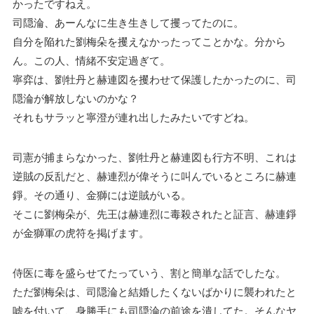
かったですねえ。
司隠淪、あーんなに生き生きして攫ってたのに。
自分を陥れた劉梅朵を攫えなかったってことかな。分から
ん。この人、情緒不安定過ぎて。
寧弈は、劉牡丹と赫連図を攫わせて保護したかったのに、司
隠淪が解放しないのかな？
それもサラッと寧澄が連れ出したみたいですどね。
司憲が捕まらなかった、劉牡丹と赫連図も行方不明、これは
逆賊の反乱だと、赫連烈が偉そうに叫んでいるところに赫連
錚。その通り、金獅には逆賊がいる。
そこに劉梅朵が、先王は赫連烈に毒殺されたと証言、赫連錚
が金獅軍の虎符を掲げます。
侍医に毒を盛らせてたっていう、割と簡単な話でしたな。
ただ劉梅朵は、司隠淪と結婚したくないばかりに襲われたと
嘘を付いて、身勝手にも司隠淪の前途を潰してた。そんなヤ