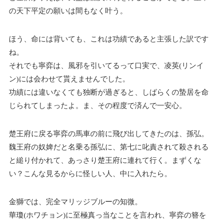
の天下平定の願いは間もなく叶う。
ほう、命には背いても、これは功績であると主張した訳です
ね。
それでも寧弈は、風邪を引いてるって口実で、凌英(リンイ
ン)には会わせて貰えませんでした。
功績には違いなくても独断が過ぎると、しばらくの蟄居を命
じられてしまったよ。ま、その程度で済んで一安心。
楚王府に戻る寧弈の馬車の前に飛び出してきたのは、孫弘。
魏王府の奴婢だと名乗る孫弘に、第七に叱責されて殺される
と縋り付かれて、あっさり楚王府に連れて行く。まずくな
い？こんな見るからに怪しい人、中に入れたら。
金獅では、完全マリッジブルーの知微。
華瓊(ホワチョン)に至極真っ当なことを言われ、寧弈の簪を