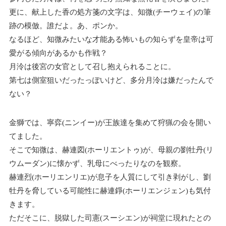
更に、献上した香の処方箋の文字は、知微(チーウェイ)の筆
跡の模倣。誰だよ。あ、ポンか。
なるほど、知微みたいな才能ある怖いもの知らずを皇帝は可
愛がる傾向があるかも作戦？
月泠は後宮の女官として召し抱えられることに。
第七は側室狙いだったっぽいけど、多分月泠は嫌だったんで
ない？
金獅では、寧弈(ニンイー)が王族達を集めて狩猟の会を開い
てました。
そこで知微は、赫連図(ホーリエントゥ)が、母親の劉牡丹(リ
ウムーダン)に懐かず、乳母にべったりなのを観察。
赫連烈(ホーリエンリエ)が息子を人質にして引き剥がし、劉
牡丹を脅している可能性に赫連錚(ホーリエンジェン)も気付
きます。
ただそこに、脱獄した司憲(スーシエン)が祠堂に現れたとの