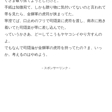
ぐさま破り捨てようとしたけど。
手紙は知微宛て。しかも贈り物に気付いてないのと言われて
帯を見たら、金獅軍の虎符が挟まってた。
寧澄てば、口止めのフリで司隠楽に虎符を渡し、南衣に抱き
着いてた司隠楽が帯に差し込んでた。
っていうかさあ、どーしてこうもヤヤコシイやり方すんの
よ。
でもなんで司隠淪が金獅軍の虎符を持ってたの？ま、いっ
か。考えるのはやめよう。
－スポンサーリンク－