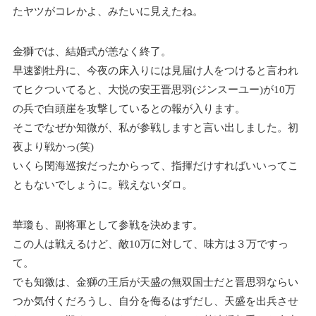
たヤツがコレかよ、みたいに見えたね。
金獅では、結婚式が恙なく終了。
早速劉牡丹に、今夜の床入りには見届け人をつけると言われ
てヒクついてると、大悦の安王晋思羽(ジンスーユー)が10万
の兵で白頭崖を攻撃しているとの報が入ります。
そこでなぜか知微が、私が参戦しますと言い出しました。初
夜より戦かっ(笑)
いくら閔海巡按だったからって、指揮だけすればいいってこ
ともないでしょうに。戦えないダロ。
華瓊も、副将軍として参戦を決めます。
この人は戦えるけど、敵10万に対して、味方は３万ですっ
て。
でも知微は、金獅の王后が天盛の無双国士だと晋思羽ならい
つか気付くだろうし、自分を侮るはずだし、天盛を出兵させ