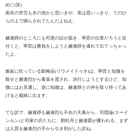
めに(笑)
南衣の苦労も水の泡かと思いきや、実は思いっきり、てのひ
らの上で踊らされてたんだよねえ。
赫連錚のところにも司憲の話が届き、寧弈の仕業だろうと近
付くと、寧弈は勝負をしようと赫連錚を連れて出てっちゃっ
たよ。
嫉妬に狂っている劉梅朵(リウメイドゥオ)は、寧弈と知微を
殺せと赫連烈から毒薬を渡され、決行しようとするけど、知
微にはお見通し。逆に知微は、赫連錚との仲を取り持ってあ
げると籠絡に出ます。
てな訳で、赫連錚も赫連烈も不在の天幕から、司隠淪(スーイ
ンルン)と司家の兵たちに、劉牡丹と赫連図が攫われる。まず
は人質を赫連烈の手から引き剥がした訳ね。