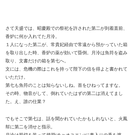
さて天盛では、昭慶殿での祭祀を許された第二が到着直前、
香炉に何か入れてた月泠。
１人になった第二が、常貴妃経由で常遠から預かっていた箱
を取り出した時、香炉の薬が効いて昏倒。月泠は魚符を盗み
取り、文書だけの箱を第七へ。
文には、危機の際はこれを持って陛下の信を得よと書かれて
いただけ。
第七も魚符のことは知らないしね。首をひねってますな。
その時、物音がして、倒れていたはずの第二は消えてまし
た。え、誰の仕業？
でもそこで第七は、話を聞かれていたかもしれないと、火鳳
幇に第二を消せと指示。
月泠は親切を装って趙淵(チャオユエン)に毒入りの香を渡