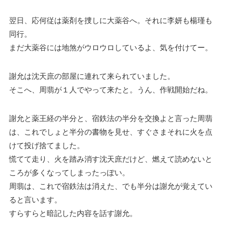
翌日、応何従は薬剤を捜しに大薬谷へ。それに李妍も楊瑾も
同行。
まだ大薬谷には地煞がウロウロしているよ、気を付けてー。
謝允は沈天庶の部屋に連れて来られていました。
そこへ、周翡が１人でやって来たと。うん、作戦開始だね。
謝允と薬王経の半分と、宿鉄法の半分を交換よと言った周翡
は、これでしょと半分の書物を見せ、すぐさまそれに火を点
けて投げ捨てました。
慌てて走り、火を踏み消す沈天庶だけど、燃えて読めないと
ころが多くなってしまったっぽい。
周翡は、これで宿鉄法は消えた、でも半分は謝允が覚えてい
ると言います。
すらすらと暗記した内容を話す謝允。