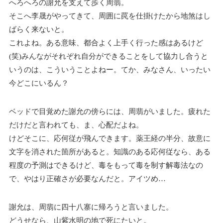
へろへろの謝允を支えて歩く周翡。
そこへ李晟がやってきて、周囲に罠を仕掛けたから地煞はし
ばらく来ないと。
これよね。ある意味、都合よく上手く行った感はあるけど
(笑)みんながそれぞれ自分ができることをして協力し合うと
いうのは、こういうことよねー。てか、みなさん、いったい
今どこにいるん？
ベッドで目覚めた謝允の傍らには、周翡がいました。疲れた
だけだと言われても、ま、心配だよね。
けどそこに、応何従が飛んできます。薬王経の半分、故意に
文字を消された箇所があると。知識のある応何従なら、ある
程度の予測はできるけど、毒をもって毒を制す解毒法なの
で、やはり正確さが必要なんだと。アイツめ…
謝允は、周翡に四十八寨に帰ろうと言いました。
どうせなら、山紫水明の地で死にたいと。