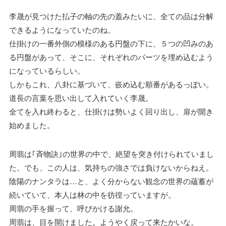
李晟が見つけた払子の軸の先の蓋みたいに、全ての品は分解
できるようになっていたのね。
仕掛けの一番外側の模様のある円盤の下に、５つの凹みのあ
る円盤があって、そこに、それぞれのパーツを埋め込むよう
になっているらしい。
しかもこれ、八卦に基づいて、嵌め込む順番があるっぽい。
道長の言葉を思い出して入れていく李晟。
全てを入れ終わると、仕掛けは勢いよく回り出し、扉が開き
始めました。
周翡は｢斉物訣｣の世界の中で、絶望を突き付けられていまし
た。でも、この人は、気持ちの強さでは負けないからねえ。
陰陽のナンタラは…と、よく分からない観念の世界の蘊蓄が
続いていて、本人は林の中を彷徨っていますが。
周翡の手を握って、呼びかける謝允。
周翡は、目を開けました。ようやく戻って来たかいな。