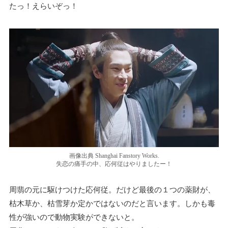
たっ！えらいぞっ！
画像出典 Shanghai Fanstory Works.
失恋の痛手の中、応何従はやりましたー！
周翡の元に駆けつけた応何従。だけど最後の１つの薬財が、
枯木草か、枯雪芽か定かではないのだと言います。しかも毒
性が強いので動物実験ができないと。