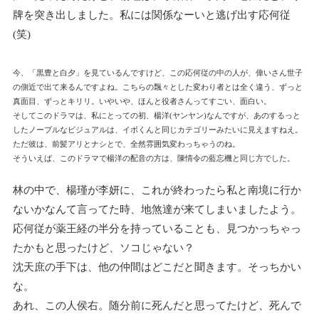
牌を突き出しました。私には関係なーいと逃げ出す応何従
(笑)
今、「黒豊と白夕」を見ているんですけど、この応何従の中の人が、偉いさん世子
の側近で出て来るんですよね。こちらの飄々とした変わり者とは全く違う、ずっと
真面目、ずっとキリリ。いやいや、ほんと役者さんってすごい、面白い。
そしてこのドラマは、私にとっての初、楊洋(ヤンヤン)なんですが、あのするっと
したノーブルなビジュアルは、イボくんと同じカテゴリーみたいに見えますねえ。
ただ彼は、前髪アリとナシとで、全然雰囲気変わっちゃうのね。
そういえば、このドラマで楊洋の配音の方は、陳情令の藍忘機と同じ方でした。
林の中で、楊瑾が李妍に、これが終わったら私と南境に行か
ないかなんて言ってた時、地煞達が来てしまいましたよう。
応何従が薬王経の半分を持っていることも、見つかっちゃっ
たかもと思ったけど、ソコじゃない？
沈天庶の手下は、他の仲間はどこだと聞きます。そっちかい
な。
あれ、この人侯右。随分前に死んだと思ってたけど、死んで