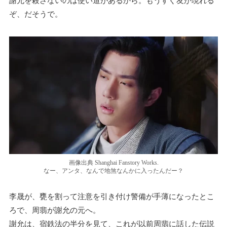
謝允を殺さないのは使い道があるから。もうすぐ友が現れる
ぞ、だそうで。
画像出典 Shanghai Fanstory Works.
なー、アンタ、なんで地煞なんかに入ったんだー？
李晟が、甕を割って注意を引き付け警備が手薄になったとこ
ろで、周翡が謝允の元へ。
謝允は、宿鉄法の半分を見て、これが以前周翡に話した伝説