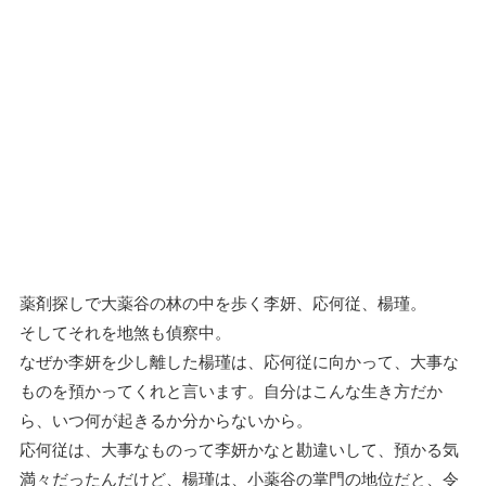
薬剤探しで大薬谷の林の中を歩く李妍、応何従、楊瑾。
そしてそれを地煞も偵察中。
なぜか李妍を少し離した楊瑾は、応何従に向かって、大事な
ものを預かってくれと言います。自分はこんな生き方だか
ら、いつ何が起きるか分からないから。
応何従は、大事なものって李妍かなと勘違いして、預かる気
満々だったんだけど、楊瑾は、小薬谷の掌門の地位だと、令