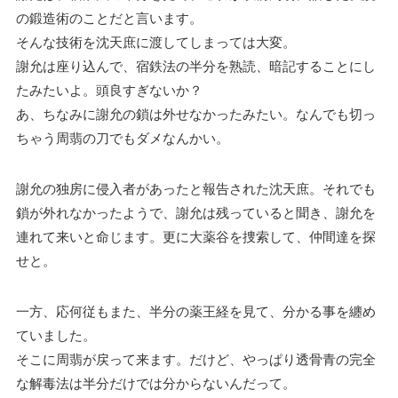
の鍛造術のことだと言います。
そんな技術を沈天庶に渡してしまっては大変。
謝允は座り込んで、宿鉄法の半分を熟読、暗記することにし
たみたいよ。頭良すぎないか？
あ、ちなみに謝允の鎖は外せなかったみたい。なんでも切っ
ちゃう周翡の刀でもダメなんかい。
謝允の独房に侵入者があったと報告された沈天庶。それでも
鎖が外れなかったようで、謝允は残っていると聞き、謝允を
連れて来いと命じます。更に大薬谷を捜索して、仲間達を探
せと。
一方、応何従もまた、半分の薬王経を見て、分かる事を纏め
ていました。
そこに周翡が戻って来ます。だけど、やっぱり透骨青の完全
な解毒法は半分だけでは分からないんだって。