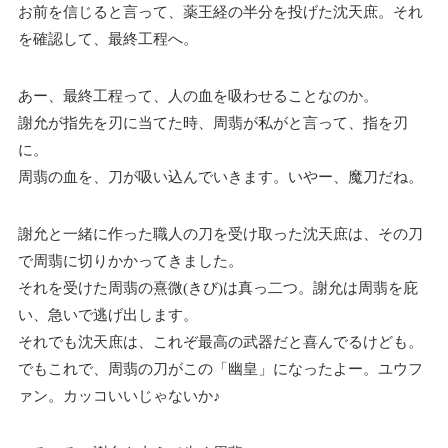
お前を信じると言って、薬王経の半分を投げた沈天庶。それ
を確認して、最終工程へ。
あー、最終工程って、人の血を吸わせることなのか。
謝允が指先を刃に当てた時、周翡が私がと言って、指を刃
に。
周翡の血を、刀が吸い込んでいきます。いやー、魔刀だね。
謝允と一緒に作った職人の刀を受け取った沈天庶は、その刀
で周翡に切りかかってきました。
それを受けた周翡の熹微(きび)は真っ二つ。謝允は周翡を庇
い、急いで逃げ出します。
それでも沈天庶は、これぞ最高の武器だと喜んでるけども。
でもこれで、周翡の刀がこの「幽皇」になったよー。ユウフ
ァン。カッコいいじゃないか♪