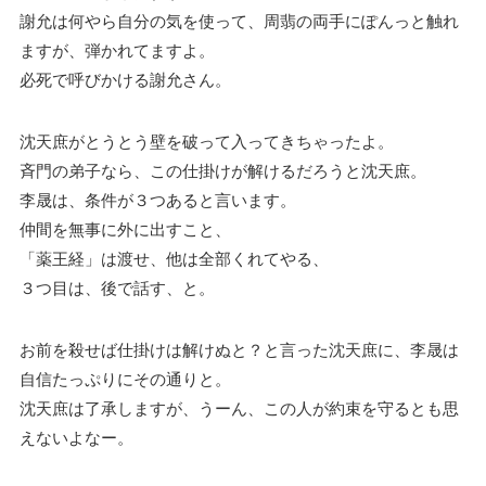
謝允は何やら自分の気を使って、周翡の両手にぽんっと触れ
ますが、弾かれてますよ。
必死で呼びかける謝允さん。
沈天庶がとうとう壁を破って入ってきちゃったよ。
斉門の弟子なら、この仕掛けが解けるだろうと沈天庶。
李晟は、条件が３つあると言います。
仲間を無事に外に出すこと、
「薬王経」は渡せ、他は全部くれてやる、
３つ目は、後で話す、と。
お前を殺せば仕掛けは解けぬと？と言った沈天庶に、李晟は
自信たっぷりにその通りと。
沈天庶は了承しますが、うーん、この人が約束を守るとも思
えないよなー。