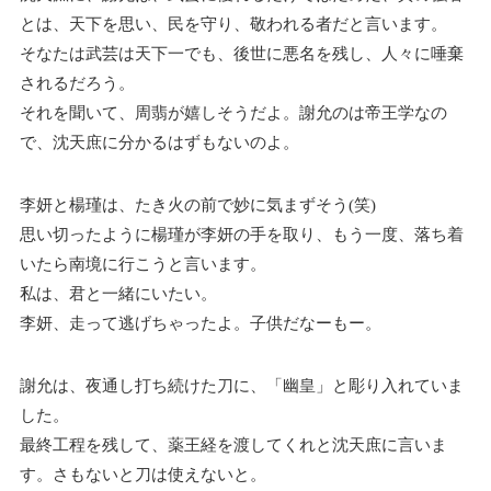
とは、天下を思い、民を守り、敬われる者だと言います。
そなたは武芸は天下一でも、後世に悪名を残し、人々に唾棄
されるだろう。
それを聞いて、周翡が嬉しそうだよ。謝允のは帝王学なの
で、沈天庶に分かるはずもないのよ。
李妍と楊瑾は、たき火の前で妙に気まずそう(笑)
思い切ったように楊瑾が李妍の手を取り、もう一度、落ち着
いたら南境に行こうと言います。
私は、君と一緒にいたい。
李妍、走って逃げちゃったよ。子供だなーもー。
謝允は、夜通し打ち続けた刀に、「幽皇」と彫り入れていま
した。
最終工程を残して、薬王経を渡してくれと沈天庶に言いま
す。さもないと刀は使えないと。