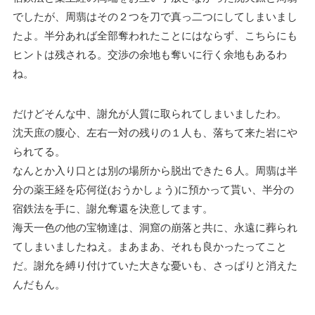
でしたが、周翡はその２つを刀で真っ二つにしてしまいまし
たよ。半分あれば全部奪われたことにはならず、こちらにも
ヒントは残される。交渉の余地も奪いに行く余地もあるわ
ね。
だけどそんな中、謝允が人質に取られてしまいましたわ。
沈天庶の腹心、左右一対の残りの１人も、落ちて来た岩にや
られてる。
なんとか入り口とは別の場所から脱出できた６人。周翡は半
分の薬王経を応何従(おうかしょう)に預かって貰い、半分の
宿鉄法を手に、謝允奪還を決意してます。
海天一色の他の宝物達は、洞窟の崩落と共に、永遠に葬られ
てしまいましたねえ。まあまあ、それも良かったってこと
だ。謝允を縛り付けていた大きな憂いも、さっぱりと消えた
んだもん。