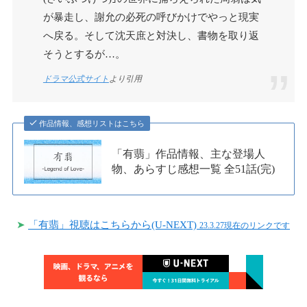
が暴走し、謝允の必死の呼びかけでやっと現実
へ戻る。そして沈天庶と対決し、書物を取り返
そうとするが…。
ドラマ公式サイト
より引用
作品情報、感想リストはこちら
「有翡」作品情報、主な登場人
物、あらすじ感想一覧 全51話(完)
➤
「有翡」視聴はこちらから(U-NEXT)
23.3.27現在のリンクです