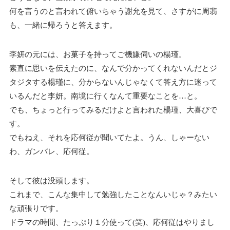
何を言うのと言われて俯いちゃう謝允を見て、さすがに周翡
も、一緒に帰ろうと答えます。
李妍の元には、お菓子を持ってご機嫌伺いの楊瑾。
素直に思いを伝えたのに、なんで分かってくれないんだとジ
タジタする楊瑾に、分からないんじゃなくて答え方に迷って
いるんだと李妍。南境に行くなんて重要なことを…と。
でも、ちょっと行ってみるだけよと言われた楊瑾、大喜びで
す。
でもねえ、それを応何従が聞いてたよ。うん、しゃーない
わ、ガンバレ、応何従。
そして彼は没頭します。
これまで、こんな集中して勉強したことなんいじゃ？みたい
な頑張りです。
ドラマの時間、たっぷり１分使って(笑)、応何従はやりまし