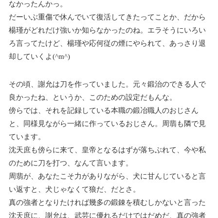
なかったんかっ。
だーいぶ重傷で休んでいて復活してきたってことか、だから
楊瑾がどれだけ強いか知らなかったのね。エラそうにいろい
ろ言ってたけど、楊瑾や応何従の煙にやられて、あっさり退
却していくよ(^m^)
その頃、謝允は刀を作っていました。元々鍛治のできる人で
良かったね、というか、このための設定だもんな。
傍らでは、それを記録している本職の鍛冶職人のおじさん
と、同様見ながら一緒に作っているおじさん。周翡も隣で見
ています。
沈天庶も傍らに来て、皇帝となるはずが落ちぶれて、今や私
のために刀を打つ、なんて言います。
周翡が、あなたこそ力がありながら、犬に甘んじていると言
い返すと、犬じゃなくて狼だ、だとさ。
真の強者となりたければ幾多の鍛錬を積むしかないと言った
沈天庶に、謝允は、武芸に優れるだけではだめだ、真の強者