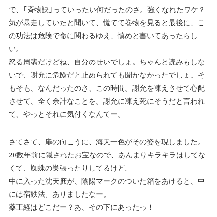
で、｢斉物訣｣っていったい何だったのさ。強くなれたワケ？
気が暴走していたと聞いて、慌てて巻物を見ると最後に、こ
の功法は危険で命に関わるゆえ、慎めと書いてあったらし
い。
怒る周翡だけどね、自分のせいでしょ。ちゃんと読みもしな
いで、謝允に危険だと止められても聞かなかったでしょ。そ
もそも、なんだったのさ、この時間。謝允を凍えさせて心配
させて、全く余計なことを。謝允に凍え死にそうだと言われ
て、やっとそれに気付くなんてー。
さてさて、扉の向こうに、海天一色がその姿を現しました。
20数年前に隠されたお宝なので、あんまりキラキラはしてな
くて、蜘蛛の巣張ったりしてるけど。
中に入った沈天庶が、陰陽マークのついた箱をあけると、中
には宿鉄法。ありましたなー。
薬王経はどこだー？あ、その下にあったっ！