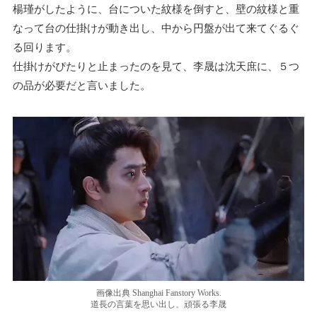
楊瑾がしたように、台についた紋様を倒すと、壁の紋様と重
なって台の仕掛けが動き出し、中から円盤が出て来てぐるぐ
る回ります。
仕掛けがぴたりと止まったのを見て、李晟は沈天庶に、５つ
の品が必要だと言いました。
画像出典 Shanghai Fanstory Works.
道長の言葉を思い出し、頑張る李晟