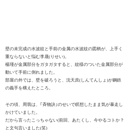
壁の未完成の水波紋と手前の金属の水波紋の図柄が、上手く
重ならないと悩む李晟(りせい)。
楊瑾が金属部分をガタガタすると、紋様のついた金属部分が
動いて手前に倒れました。
部屋の外では、壁を破ろうと、沈天庶(しんてんしょ)が鋼鉄
の義手を構えたところ。
その頃、周翡は、｢斉物訣｣のせいで瞑想したまま気が暴走し
かけていました。
だから言ったこっちゃない(前回、あたくし、今やるコトか？
と文句言いました(笑)