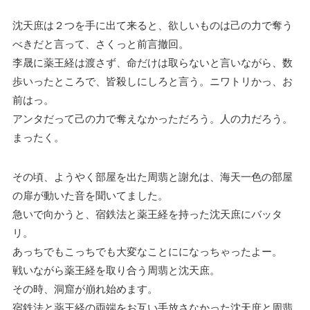
沈天庶は２つを手に出て来ると、欲しいものは己の力で奪う
べきだと言って、さくっと前言撤回。
李晟に薬王経は渡さず、命だけは取らないと言いながら、数
歩いったところで、皆殺しにしろと言う。ニワトリかっ、お
前はっ。
アンタだって己の力で奪えなかっただろう。人の力だろう。
まったく。
その頃、ようやく部屋を出た周翡と謝允は、海天一色の部屋
の扉が動いた音を聞いてました。
急いで向かうと、宿鉄法と薬王経を持った沈天庶にバッタ
リ。
あっちでもこっちでも大変なことにになっちゃったよー。
戦いながら薬王経を取り合う周翡と沈天庶。
その時、洞窟が崩れ始めます。
宿鉄法と薬王経の両端をお互い手放さなかった沈天庶と周翡