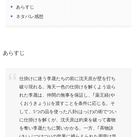
あらすじ
ネタバレ感想
あらすじ
仕掛けに迷う李晟たちの前に沈天庶が壁を打ち
破り現れる。海天一色の仕掛けを解くよう迫ら
れた李晟は、仲間の無事を保証し、｢薬王経(や
くおうきょう)｣を渡すことを条件に応じる。そ
して、5つの品を使った八卦(はっけ)の術でつい
に仕掛けを解くが、沈天庶は約束を破って書物
を奪い李晟たちに襲いかかる。一方、｢斉物訣
(さいぶつけつ)｣の世界に捕らえられた周翡は気