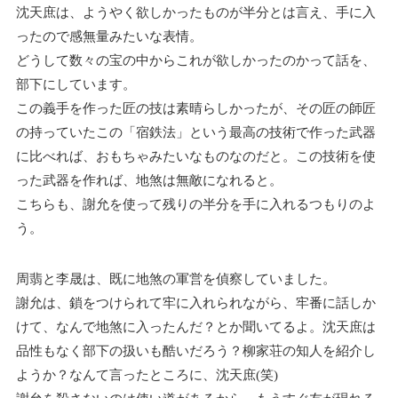
沈天庶は、ようやく欲しかったものが半分とは言え、手に入
ったので感無量みたいな表情。
どうして数々の宝の中からこれが欲しかったのかって話を、
部下にしています。
この義手を作った匠の技は素晴らしかったが、その匠の師匠
の持っていたこの「宿鉄法」という最高の技術で作った武器
に比べれば、おもちゃみたいなものなのだと。この技術を使
った武器を作れば、地煞は無敵になれると。
こちらも、謝允を使って残りの半分を手に入れるつもりのよ
う。
周翡と李晟は、既に地煞の軍営を偵察していました。
謝允は、鎖をつけられて牢に入れられながら、牢番に話しか
けて、なんで地煞に入ったんだ？とか聞いてるよ。沈天庶は
品性もなく部下の扱いも酷いだろう？柳家荘の知人を紹介し
ようか？なんて言ったところに、沈天庶(笑)