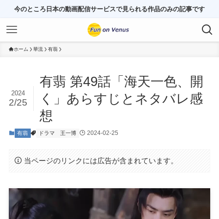
今のところ日本の動画配信サービスで見られる作品のみの記事です
ホーム
華流
有翡
有翡 第49話「海天一色、開
2024
く」あらすじとネタバレ感
2/25
想
2024-02-25
有翡
ドラマ
王一博
当ページのリンクには広告が含まれています。