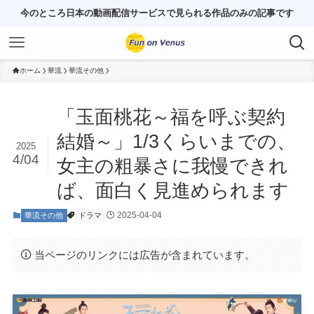
今のところ日本の動画配信サービスで見られる作品のみの記事です
ホーム
華流
華流その他
「玉面桃花～福を呼ぶ契約
結婚～」1/3くらいまでの、
2025
4/04
女主の粗暴さに我慢できれ
ば、面白く見進められます
2025-04-04
華流その他
ドラマ
当ページのリンクには広告が含まれています。