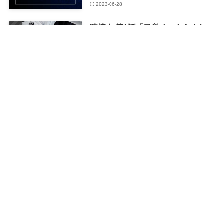
2023-06-28
陳情令 第1話「目覚め」あらすじ
とネタバレ感想
2023-04-05
「慶余年」作品情報、主な登場人
物、あらすじ感想一覧 全46話(完)
2023-05-27