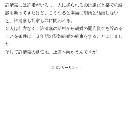
許清嘉には許婚がいるし、人に操られるのは嫌だと都での縁
談を断ってきたけど、こうなると本当に胡嬌と結婚しない
と、許清嘉も胡家も罪に問われる。
２人は仕方なく、許清嘉の給料から胡嬌の開店資金を貯める
ことを条件に、３年間の契約結婚の約束をすることにしまし
た。
そして許清嘉の赴任地、上庸へ向かうんですが。
－スポンサーリンク－