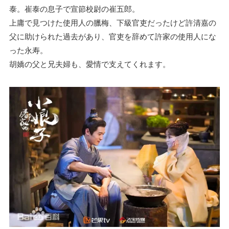
泰。崔泰の息子で宣節校尉の崔五郎。
上庸で見つけた使用人の臘梅、下級官吏だったけど許清嘉の
父に助けられた過去があり、官吏を辞めて許家の使用人にな
った永寿。
胡嬌の父と兄夫婦も、愛情で支えてくれます。