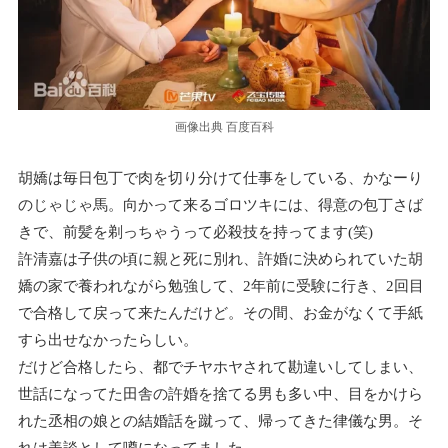
画像出典 百度百科
胡嬌は毎日包丁で肉を切り分けて仕事をしている、かなーり
のじゃじゃ馬。向かって来るゴロツキには、得意の包丁さば
きで、前髪を剃っちゃうって必殺技を持ってます(笑)
許清嘉は子供の頃に親と死に別れ、許婚に決められていた胡
嬌の家で養われながら勉強して、2年前に受験に行き、2回目
で合格して戻って来たんだけど。その間、お金がなくて手紙
すら出せなかったらしい。
だけど合格したら、都でチヤホヤされて勘違いしてしまい、
世話になってた田舎の許婚を捨てる男も多い中、目をかけら
れた丞相の娘との結婚話を蹴って、帰ってきた律儀な男。そ
れは美談として噂になってました。