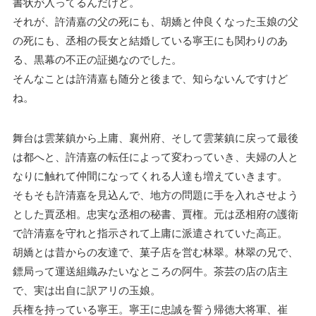
書状が入ってるんだけど。
それが、許清嘉の父の死にも、胡嬌と仲良くなった玉娘の父
の死にも、丞相の長女と結婚している寧王にも関わりのあ
る、黒幕の不正の証拠なのでした。
そんなことは許清嘉も随分と後まで、知らないんですけど
ね。
舞台は雲莱鎮から上庸、襄州府、そして雲莱鎮に戻って最後
は都へと、許清嘉の転任によって変わっていき、夫婦の人と
なりに触れて仲間になってくれる人達も増えていきます。
そもそも許清嘉を見込んで、地方の問題に手を入れさせよう
とした賈丞相。忠実な丞相の秘書、賈権。元は丞相府の護衛
で許清嘉を守れと指示されて上庸に派遣されていた高正。
胡嬌とは昔からの友達で、菓子店を営む林翠。林翠の兄で、
鏢局って運送組織みたいなところの阿牛。茶芸の店の店主
で、実は出自に訳アリの玉娘。
兵権を持っている寧王。寧王に忠誠を誓う帰徳大将軍、崔