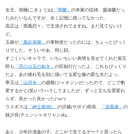
女主、胡嬌(こきょう)は
「明蘭」
の本家の従姉、盛淑蘭だっ
たみたいなんですが、全く記憶に残ってなかった。
高正は「西風烈々」で主演されてますね。まだ見てないけ
ど。
玉娘が
「風起洛陽」
の掌秋使だったのには、ちょっとびっく
りでした。そういやあ、同じ顔。
すごくいいキャラで、いちいちいい表情を見せてくれた崔五
郎も
「恋心は玉の如き」
の区励行だったよ、これもびっくり
だよ。あの後れ毛を顔に描いてる変な嫁の変な夫だよっ。
寧王は
「山河令」
の趙敬(ジャオジン)だったので、どこで豹
変するかと(笑)ハラハラしてましたが、ずっと立ち位置変わ
らず、良かった良かった(^m^)
ラスボスは
「紳士探偵L」
の沙威(サボイ)部長、
「追風者」
の
銭少良(チェンシャオリャン)ね。
あと、少年許清嘉の子。どこかで見てるぞー？と思ったら