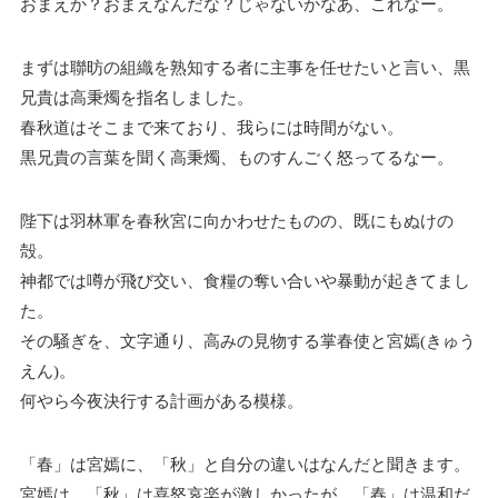
おまえか？おまえなんだな？じゃないかなあ、これなー。
まずは聯昉の組織を熟知する者に主事を任せたいと言い、黒
兄貴は高秉燭を指名しました。
春秋道はそこまで来ており、我らには時間がない。
黒兄貴の言葉を聞く高秉燭、ものすんごく怒ってるなー。
陛下は羽林軍を春秋宮に向かわせたものの、既にもぬけの
殻。
神都では噂が飛び交い、食糧の奪い合いや暴動が起きてまし
た。
その騒ぎを、文字通り、高みの見物する掌春使と宮嫣(きゅう
えん)。
何やら今夜決行する計画がある模様。
「春」は宮嫣に、「秋」と自分の違いはなんだと聞きます。
宮嫣は、「秋」は喜怒哀楽が激しかったが、「春」は温和だ