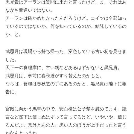
黒兄貴はアーランは質問に来たと言ったけど、ま、それはあ
ながち間違いではない。
アーランは確かめたかったんだろうけど。コイツは全部知っ
ているのではないか、何を知っているのか、結託しているの
か、と。
武思月は現場から持ち帰った、変色している古い籾を見せま
した。
天下一の食糧庫に、古い籾などあるはずがないと黒兄貴。
武思月は、事前に春秋道がすり替えたのかもと。
ならば、食糧は春秋道の手にあるのかと、黒兄貴は陛下に報
告に。
宮殿に向かう馬車の中で、安白檀は公子楚を慰めてます。讒
言など陛下は信じぬはずって言ってるけど、いやいや、信じ
るんだよ、意外とあの人。黒い人のほうが上手だったと言う
かなんというか。