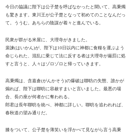
今日の協議に陛下は公子楚を呼ばなかったと聞いて、高秉燭
も驚きます。東川王が公子楚となって初めてのことなんだっ
て。ううむ。あちらの陰謀が着々と進んでいる。
民衆が群がる米屋に、大理寺がきました。
裴諫(はいかん)が、陛下は10日以内に神都に食糧を運ぶよう
命じられた、混乱に乗じて法に反する者は大理寺が厳罰に処
すと言うと、人々はゾロゾロと帰っていきます。
高秉燭は、含嘉倉(がんかそう)の爆破は聯昉の失態、誰かが
煽れば、陛下は聯昉に容赦すまいと言いました。最悪の場
合、長の座が何者かに奪われる。
郎君は長年聯昉を統べ、神都に詳しい。聯昉を追われれば、
春秋道の望み通りだ。
膝をついて、公子楚を薄笑いを浮かべて見ながら言う高秉