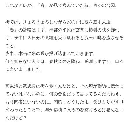
これがアレか。「春」が見て喜んでいた枝。何かの合図。
街では、きょろきょろしながら家の戸に枝を差す人達。
「春」の計略はまず、神都の平民は玄関に椿樹の枝を飾れ
ば、夜中に３日分の食糧を受け取れると流民に噂を流させる
こと。
夜中、本当に米の袋が投げ込まれていきます。
何も知らない人々は、春秋道のお陰ね、感謝しますと、口々
に言い出しました。
高秉燭と武思月は街を歩くんだけど、その噂が聯昉に伝わっ
てないはずないのに、何の合図だって言ってるんだよねえ。
もう間者はいないのに。間風はどうしたよ。長ひとりがすげ
変わったところで、噂が聯昉に入るのを防げるとは思えない
んだけど？