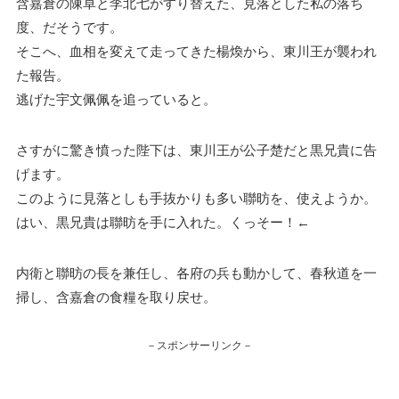
含嘉倉の陳卓と李北七がすり替えた、見落とした私の落ち
度、だそうです。
そこへ、血相を変えて走ってきた楊煥から、東川王が襲われ
た報告。
逃げた宇文佩佩を追っていると。
さすがに驚き憤った陛下は、東川王が公子楚だと黒兄貴に告
げます。
このように見落としも手抜かりも多い聯昉を、使えようか。
はい、黒兄貴は聯昉を手に入れた。くっそー！←
内衛と聯昉の長を兼任し、各府の兵も動かして、春秋道を一
掃し、含嘉倉の食糧を取り戻せ。
－スポンサーリンク－