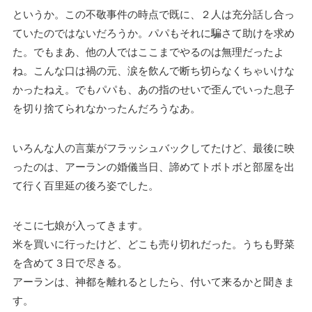
というか。この不敬事件の時点で既に、２人は充分話し合っ
ていたのではないだろうか。パパもそれに騙さて助けを求め
た。でもまあ、他の人ではここまでやるのは無理だったよ
ね。こんな口は禍の元、涙を飲んで断ち切らなくちゃいけな
かったねえ。でもパパも、あの指のせいで歪んでいった息子
を切り捨てられなかったんだろうなあ。
いろんな人の言葉がフラッシュバックしてたけど、最後に映
ったのは、アーランの婚儀当日、諦めてトボトボと部屋を出
て行く百里延の後ろ姿でした。
そこに七娘が入ってきます。
米を買いに行ったけど、どこも売り切れだった。うちも野菜
を含めて３日で尽きる。
アーランは、神都を離れるとしたら、付いて来るかと聞きま
す。