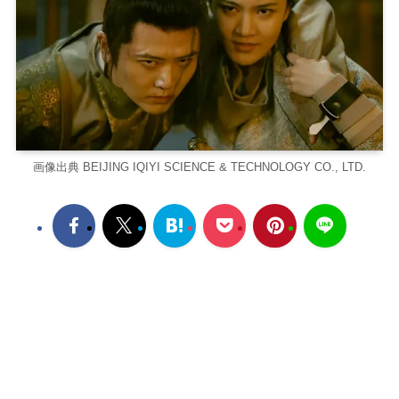
画像出典 BEIJING IQIYI SCIENCE & TECHNOLOGY CO., LTD.