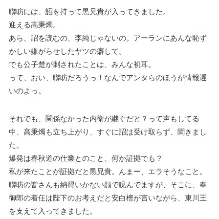
聯昉には、詔を持って黒兄貴が入ってきました。
迎える高秉燭。
あら、詔を読むの、李純じゃないの。アーランにあんな恥ず
かしい嫌がらせしたヤツの癖して。
でも公子楚が刺されたことは、みんな初耳。
って、おい、聯昉だろうっ！なんでアンタらのほうが情報遅
いのよっ。
それでも、関係なかった内衛が継ぐだと？って声もしてる
中、高秉燭も立ち上がり、すぐに詔は受け取らず、聞きまし
た。
爆発は春秋道の仕業とのこと、何か証拠でも？
私が来たことが証拠だと黒兄貴。んまー、エラそうなこと。
聯昉の皆さんも納得いかない顔で睨んでますが、そこに、奉
御郎の着任は陛下のお考えだと安白檀が言いながら、東川王
を支えて入ってきました。