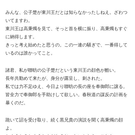
みんな、公子楚が東川王だとは知らなかったしねえ。ざわつ
いてますわ。
東川王は高秉燭を見て、そっと首を横に振り、高秉燭もすぐ
に納得します。
きっと考え始めたと思うの。この一連の騒ぎで、一番得して
いるのは誰かってこと。
諸君、私が聯昉の公子楚だという東川王の顔色が酷い。
長年共勤めて来たが、身分が露呈し、刺された。
私では力不足ゆえ、今日より聯昉の長の座を奉御郎に譲る。
皆全力で奉御郎を手助けして欲しい。春秋道の謀反の計画を
暴くのだ。
跪いて詔を受け取り、続く黒兄貴の演説を聞く高秉燭の顔
よ。