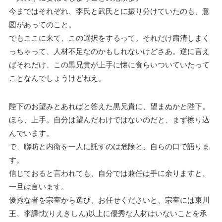
今まではそれぞれ、李氏と武氏とに振り分けていたのも、意
図があってのこと。
でもここに来て、この選択をするって。それだけ粛清しまく
っちゃって、人材不足なのかもしれないけどさあ。逆に言え
ばそれだけ、この黒兄貴が上手に懐に食らいついていたって
ことなんでしょうけどねえ。
陛下のお望みとあればと答えた黒兄貴に、望まぬかと陛下。
ほら、上手。自分は望んだわけではないのだと、まず擦り込
んでいます。
で、聯昉と内衛を一人に託すのは危険と、自らの口で語りま
す。
信じておると言われても、自分では兼任は手に余りますと、
一旦は言います。
優秀な者を宗室から選び、お任せくださいと、宗室には東川
王、李譯忱(りえきしん)以上に優秀な人材はいないことを承