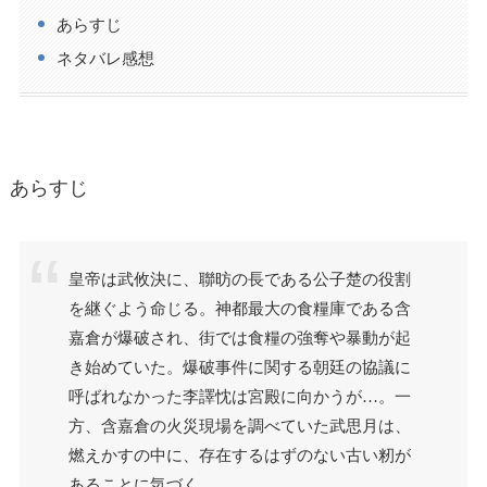
あらすじ
ネタバレ感想
あらすじ
皇帝は武攸決に、聯昉の長である公子楚の役割
を継ぐよう命じる。神都最大の食糧庫である含
嘉倉が爆破され、街では食糧の強奪や暴動が起
き始めていた。爆破事件に関する朝廷の協議に
呼ばれなかった李譯忱は宮殿に向かうが…。一
方、含嘉倉の火災現場を調べていた武思月は、
燃えかすの中に、存在するはずのない古い籾が
あることに気づく。