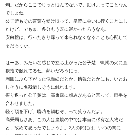
燭。だからここでじっと悩んでないで、動けよってことなん
でしょね。
公子楚もその言葉を受け取って、皇帝に会いに行くことにし
たけど、でもま、多分もう既に遅かったろうなあ。
安白檀は、行ったきり帰って来られなくなることも心配して
るだろうか。
はーあ、みたいな感じで立ち上がった公子楚、蝋燭の火に直
接指で触れてるね。熱いだろうにっ。
周囲にぶら下がった似顔絵だとか、情報だとかにも、いとお
しそうに名残惜しそうに触れます。
振り返った公子楚は、高秉燭に頼みがあると言って、両手を
合わせました。
軽く頭を下げ、聯昉を頼むぞ、って笑うんだよ。
高秉燭もさあ、この人は皇族の中では本当に稀有な人物だ
と、改めて思ったでしょうよ。2人の間には、いつの間に