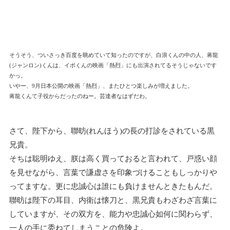
そうそう、ついさっき百度を眺めていて知ったのですが、白浪くんの中の人、蒋龍
(ジャンロン)くんは、イボくんの映画「熱烈」にも出演されてるそうじゃないです
かっ。
いやー、9月日本公開の映画「熱烈」、またひとつ楽しみが増えました。
蒋龍くんて子役からだったのねー。芸達者なはずだわ。
さて、陛下から、聯昉(れんほう)の長の打診をされている黒
兄貴。
そちは聡明ゆえ、朕は高く買っておると言われて、戸惑い顔
を見せながら、言葉で謙虚さを印象づけることもしっかりや
ってますな。更に忠誠心は誰にも負けませんときたもんだ。
聯昉は陛下の耳目、内衛は懐刀と、黒兄貴もわざわざ言葉に
していますが、その双方を、能力や忠誠心如何に関わらず、
一人の手に委ねてしまうことの危険よ。