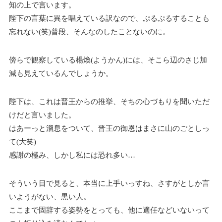
知の上で言います。
陛下の言葉に異を唱えている訳なので、ぷるぷるすることも
忘れない(笑)普段、そんなのしたことないのに。
傍らで観察している楊煥(ようかん)には、そこら辺のさじ加
減も見えているんでしょうか。
陛下は、これは晋王からの推挙、そちの心づもりを聞いただ
けだと言いました。
はあーっと溜息をついて、晋王の御恩はまさに山のごとしっ
て(大笑)
感謝の極み、しかし私には恐れ多い…
そういう目で見ると、本当に上手いっすね、さすがとしか言
いようがない、黒い人。
ここまで固辞する姿勢をとっても、他に適任などいないって