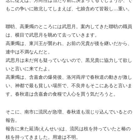
念に従えば、方向性は当たり前に決まってるでしょうが、で
もこの争いに敗北してしまえば、七娘含めて皆殺し…重い。
聯昉、高秉燭のところには武思月。案内してきた聯昉の職員
は、横目で武思月を眺めて去っていきます。
高秉燭は、東川王が襲われ、お前の兄貴が後を継いだから、
連中は不満なんだと。
武思月は未だ何も疑っていないので、黒兄貴に協力して欲し
いと言いに来てたよ。
高秉燭は、含嘉倉の爆発後、洛河両岸で春秋道の動きが激し
い、神都で最も貧しい場所で、不良井もそこにあると言いま
す。春秋道は含嘉倉の食糧で人心を買う気だろうと。
そこに、南市に流民が急増、春秋道も混じり込んでいるとの
報告。
報告に来た延清(えんせい)は、流民は枝を持っていたと椿の
枝を持ってきました。用途は不明。