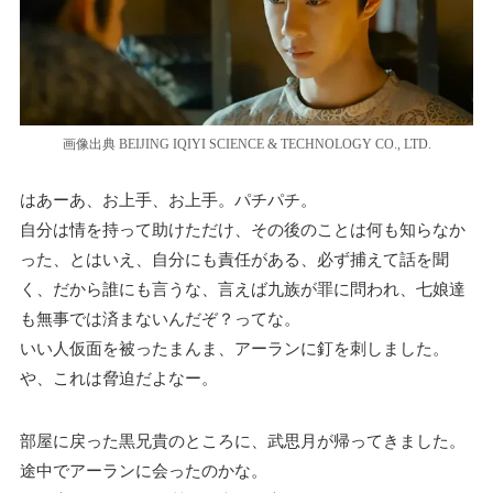
画像出典 BEIJING IQIYI SCIENCE & TECHNOLOGY CO., LTD.
はあーあ、お上手、お上手。パチパチ。
自分は情を持って助けただけ、その後のことは何も知らなか
った、とはいえ、自分にも責任がある、必ず捕えて話を聞
く、だから誰にも言うな、言えば九族が罪に問われ、七娘達
も無事では済まないんだぞ？ってな。
いい人仮面を被ったまんま、アーランに釘を刺しました。
や、これは脅迫だよなー。
部屋に戻った黒兄貴のところに、武思月が帰ってきました。
途中でアーランに会ったのかな。