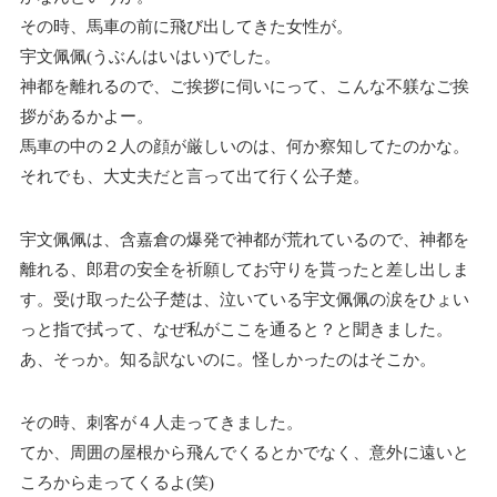
その時、馬車の前に飛び出してきた女性が。
宇文佩佩(うぶんはいはい)でした。
神都を離れるので、ご挨拶に伺いにって、こんな不躾なご挨
拶があるかよー。
馬車の中の２人の顔が厳しいのは、何か察知してたのかな。
それでも、大丈夫だと言って出て行く公子楚。
宇文佩佩は、含嘉倉の爆発で神都が荒れているので、神都を
離れる、郎君の安全を祈願してお守りを貰ったと差し出しま
す。受け取った公子楚は、泣いている宇文佩佩の涙をひょい
っと指で拭って、なぜ私がここを通ると？と聞きました。
あ、そっか。知る訳ないのに。怪しかったのはそこか。
その時、刺客が４人走ってきました。
てか、周囲の屋根から飛んでくるとかでなく、意外に遠いと
ころから走ってくるよ(笑)