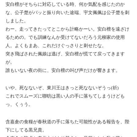
安白檀がそちらに対応している時、何か気配を感じたのか
な、公子楚がパッと振り向いた途端、宇文佩佩は公子楚を刺
しました。
わー、走ってきたってとこから計略かーい。安白檀を遠ざけ
るための。でも訓練なんか受けてないだろう元柳家の使用
人。よくもまあ、これだけぐっさりと刺せたな。
突き飛ばされた佩娘は逃げ、安白檀が慌てて戻ってきます
が。
誰もいない夜の街に、安白檀の叫び声だけが響きます。
いや、死なないぞ、東川王はきっと死なないぞうっ(祈)
これでスムーズに聯昉は黒い人の手に落ちてしまうけども
っ、くぅう。
含嘉倉の食糧が春秋道の手に落ちた可能性がある報告を、陛
下にしてる黒兄貴。