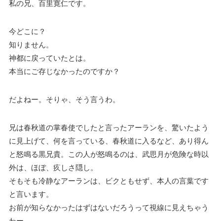
私の兄、百里寛仁です。
今どこに？
知りません。
神都に戻っていたとは。
本当にご存じなかったのですか？
だよねー。そりゃ、そう言うわ。
兄は春秋道の掌春使でしたと言ったアーランを、驚いたよう
に見上げて、何を言っている、春秋道に入るなど、あり得ん
と怒鳴る黒兄貴。この人が怒鳴るのは、武思月が危険な時以
外は、ほぼ、疚しさ隠し。
そもそも冷静なアーランは、ビクともせず、本人の言葉です
と言います。
お前が知らなかったはずはないだろうって視線に見えちゃう
わー。