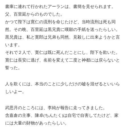
書庫に連れて行かれたアーランは、書簡を見せられます。
父、百里延からのものでした。
かつて陛下は寛仁の流刑を命じたけど、当時流刑は死も同
然。その晩、百里延は黒兄貴に嘆願の手紙を送ったらしい。
黒兄貴は、私と寛郎は兄弟も同然、見殺しに出来ようかと言
います。
それで２人で、寛仁は既に死んだことにし、陛下を欺いた。
寛仁は長安に逃げ、名前を変えて二度と神都には戻らないと
誓った。
人を欺くには、本当のことに少しだけの嘘を混ぜるといいら
しいよー。
武思月のところには、李純が報告に走ってきました。
含嘉倉の主事、陳卓(ちんたく)は自宅で自害してたけど、家
には大量の財物があったらしい。