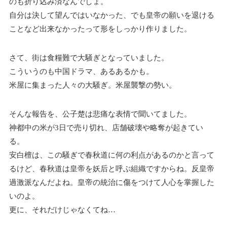
のも折り込み済なんでしょ。
自分は決して望んではいなかった、でも皇帝の願いを退ける
ことなど出来なかったって形をしっかり作りました。
さて、街は食糧難で大騒ぎとなっていました。
こういうのも中国ドラマ、あるあるかも。
米屋に集まった人々の大騒ぎ。米屋襲撃の勢い。
そんな報告を、公子楚は悲痛な表情で聞いてました。
神都中の米が3日で売り切れ、店舗破壊や略奪が起きてい
る。
安白檀は、この騒ぎで春秋道に何の利点があるのかと言って
るけど、春秋道は皇帝を妖后と呼ぶ組織ですからね。反皇帝
過激派なんだよね。皇帝の統治に傷をつけて人心を掌握した
いのよ。
更に、それだけじゃなくてね…