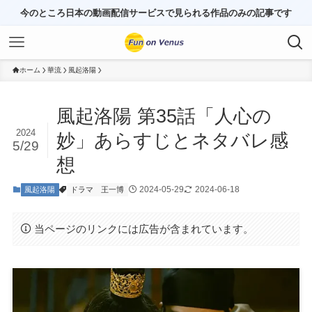
今のところ日本の動画配信サービスで見られる作品のみの記事です
ホーム
華流
風起洛陽
風起洛陽 第35話「人心の
2024
妙」あらすじとネタバレ感
5/29
想
2024-05-29
2024-06-18
風起洛陽
ドラマ
王一博
当ページのリンクには広告が含まれています。