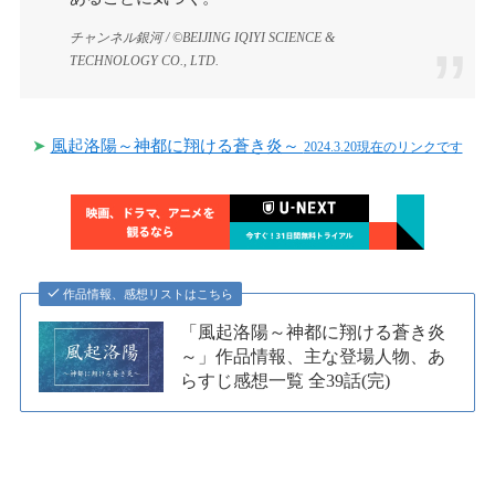
チャンネル銀河 / ©BEIJING IQIYI SCIENCE &
TECHNOLOGY CO., LTD.
➤
風起洛陽～神都に翔ける蒼き炎～
2024.3.20現在のリンクです
作品情報、感想リストはこちら
「風起洛陽～神都に翔ける蒼き炎
～」作品情報、主な登場人物、あ
らすじ感想一覧 全39話(完)