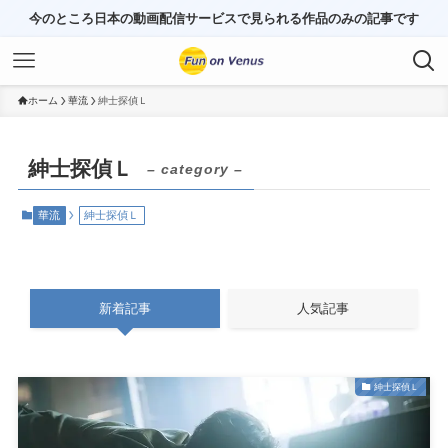
今のところ日本の動画配信サービスで見られる作品のみの記事です
ホーム
華流
紳士探偵Ｌ
紳士探偵Ｌ
– category –
華流
紳士探偵Ｌ
新着記事
人気記事
紳士探偵Ｌ