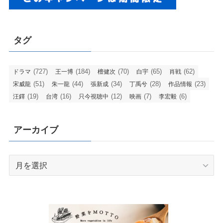
タグ
(727)
(184)
(70)
(65)
(62)
ドラマ
王一博
檀健次
白宇
肖戦
(51)
(44)
(34)
(28)
(23)
宋威龍
朱一龍
張新成
丁禹兮
作品情報
(19)
(16)
(12)
(7)
(6)
汪鐸
台湾
只今視聴中
映画
李宏毅
アーカイブ
ア
ー
カ
イ
ブ