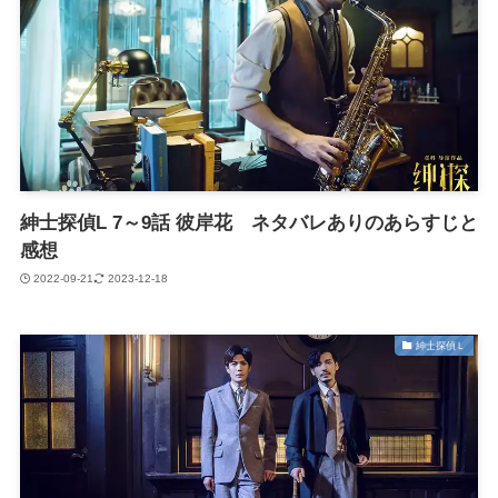
紳士探偵L 7～9話 彼岸花 ネタバレありのあらすじと
感想
2022-09-21
2023-12-18
紳士探偵Ｌ