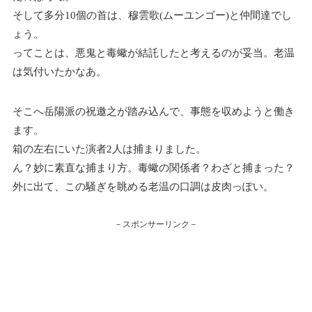
そして多分10個の首は、穆雲歌(ムーユンゴー)と仲間達でし
ょう。
ってことは、悪鬼と毒蠍が結託したと考えるのが妥当。老温
は気付いたかなあ。
そこへ岳陽派の祝邀之が踏み込んで、事態を収めようと働き
ます。
箱の左右にいた演者2人は捕まりました。
ん？妙に素直な捕まり方。毒蠍の関係者？わざと捕まった？
外に出て、この騒ぎを眺める老温の口調は皮肉っぽい。
－スポンサーリンク－