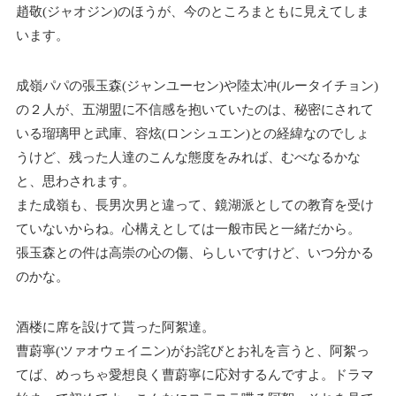
趙敬(ジャオジン)のほうが、今のところまともに見えてしま
います。
成嶺パパの張玉森(ジャンユーセン)や陸太冲(ルータイチョン)
の２人が、五湖盟に不信感を抱いていたのは、秘密にされて
いる瑠璃甲と武庫、容炫(ロンシュエン)との経緯なのでしょ
うけど、残った人達のこんな態度をみれば、むべなるかな
と、思わされます。
また成嶺も、長男次男と違って、鏡湖派としての教育を受け
ていないからね。心構えとしては一般市民と一緒だから。
張玉森との件は高崇の心の傷、らしいですけど、いつ分かる
のかな。
酒楼に席を設けて貰った阿絮達。
曹蔚寧(ツァオウェイニン)がお詫びとお礼を言うと、阿絮っ
てば、めっちゃ愛想良く曹蔚寧に応対するんですよ。ドラマ