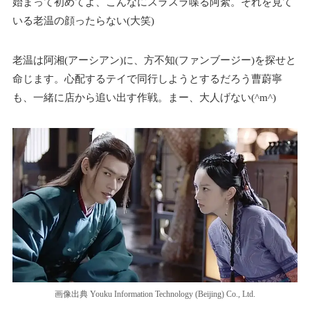
始まって初めてよ、こんなにスラスラ喋る阿絮。それを見て
いる老温の顔ったらない(大笑)
老温は阿湘(アーシアン)に、方不知(ファンブージー)を探せと
命じます。心配するテイで同行しようとするだろう曹蔚寧
も、一緒に店から追い出す作戦。まー、大人げない(^m^)
画像出典 Youku Information Technology (Beijing) Co., Ltd.