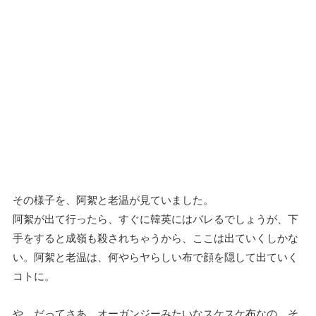
その様子を、阿絮と老温が見ていました。
阿絮が出て行ったら、すぐに韓英にはバレるでしょうが、下
手をすると成嶺も殺されちゃうから、ここは出ていくしかな
い。阿絮と老温は、何やらヤらしい布で顔を隠して出ていく
コトに。
や、だってさあ、オーガンジーみたいなスケスケ布なの。そ