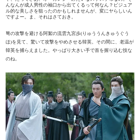
んなんが成人男性の袖口から出てくるって何なん？ビジュア
ル的な美しさを狙ったのかもしれませんが、変にヤらしいん
ですよー。ま、それはさておき。
弩の攻撃を避ける阿絮の流雲九宮歩(りゅううんきゅうぐう
ほ)を見て、驚いて攻撃をやめさせる韓英。その間に、老温が
韓英を捕らえました。やっぱり大きい手で首を握り込む技な
のね。