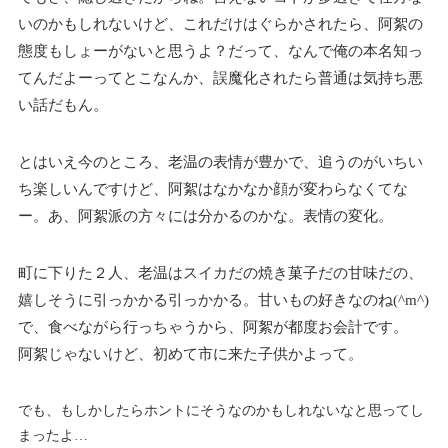
いのかもしれないけど、これだけはぐらかされたら、阿絮の
態度もしょーがないと思うよ？だって、なんで俺の本名知っ
てんだよーってとこなんか、誤魔化されたら普通は気持ち悪
い話だもん。
とはいえ今のところ、老温の表情が豊かで、追うのがいちい
ち楽しいんですけど、阿絮はなかなか顔が変わらなくてな
ー。あ、阿絮派の方々には分かるのかな。表情の変化。
町に下りた２人、老温はスイカだの焼き菓子だの甘味だの、
嬉しそうに引っかかる引っかかる。甘いもの好きなのね(^m^)
で、食べながら行っちゃうから、阿絮が都度お会計です。
阿絮じゃないけど、初めて市に来た子供かよって。
でも、もしかしたらホントにそうなのかもしれないなと思ってし
まったよ…