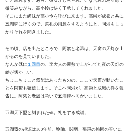
いと頼みます。あら、彼女かしら～みたいな含みのある顔で
微笑みながら、高小怜は快く了承してくれました。
そこにまた師妹が高小怜を呼びに来ます。高崇が成嶺と共に
五湖碑に行くので、祭礼の用意をするようにと。阿湘もしっ
かりそれを聞きました。
その頃、店を出たところで、阿絮と老温は、天窗の天灯が上
がるのを見ていました。
なんか既に
１回目
の、李大人の屋敷で上がってた夜の天灯の
絵が懐かしい。
ちょこちょこと気配はあったものの、ここで天窗が動いたこ
とを阿絮も確信します。そこへ阿湘が、高崇と成嶺の件を報
告に。阿絮と老温は急いで五湖碑へ向かいました。
五湖天下盟と刻まれた碑。礼をする成嶺。
五湖盟の起源は100年前。劉備、関羽、張飛の桃園の誓いに