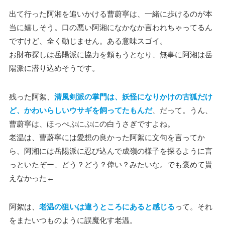
出て行った阿湘を追いかける曹蔚寧は、一緒に歩けるのが本
当に嬉しそう。口の悪い阿湘になかなか言われちゃってるん
ですけど、全く動じません。ある意味スゴイ。
お財布探しは岳陽派に協力を頼もうとなり、無事に阿湘は岳
陽派に潜り込めそうです。
残った阿絮、
清風剣派の掌門は、妖怪になりかけの古狐だけ
ど、かわいらしいウサギを飼ってたもんだ
、だって。うん、
曹蔚寧は、ほっぺぷにぷにの白うさぎですよね。
老温は、曹蔚寧には愛想の良かった阿絮に文句を言ってか
ら、阿湘には岳陽派に忍び込んで成嶺の様子を探るように言
っといたぞー、どう？どう？偉い？みたいな。でも褒めて貰
えなかった←
阿絮は、
老温の狙いは違うところにあると感じる
って。それ
をまたいつものように誤魔化す老温。