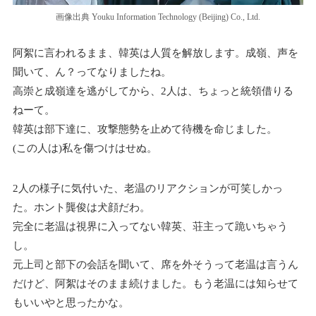
画像出典 Youku Information Technology (Beijing) Co., Ltd.
阿絮に言われるまま、韓英は人質を解放します。成嶺、声を
聞いて、ん？ってなりましたね。
高崇と成嶺達を逃がしてから、2人は、ちょっと統領借りる
ねーて。
韓英は部下達に、攻撃態勢を止めて待機を命じました。
(この人は)私を傷つけはせぬ。
2人の様子に気付いた、老温のリアクションが可笑しかっ
た。ホント龔俊は犬顔だわ。
完全に老温は視界に入ってない韓英、荘主って跪いちゃう
し。
元上司と部下の会話を聞いて、席を外そうって老温は言うん
だけど、阿絮はそのまま続けました。もう老温には知らせて
もいいやと思ったかな。