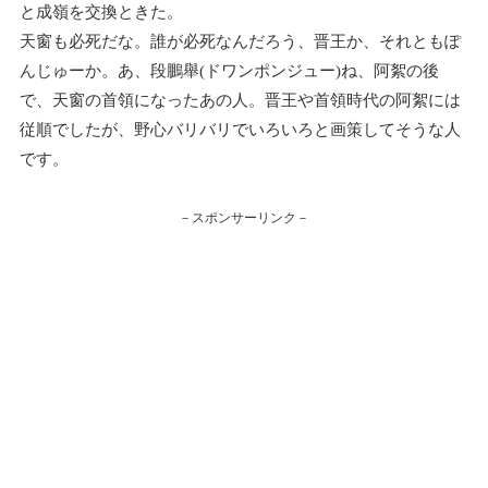
と成嶺を交換ときた。
天窗も必死だな。誰が必死なんだろう、晋王か、それともぽ
んじゅーか。あ、段鵬舉(ドワンポンジュー)ね、阿絮の後
で、天窗の首領になったあの人。晋王や首領時代の阿絮には
従順でしたが、野心バリバリでいろいろと画策してそうな人
です。
－スポンサーリンク－