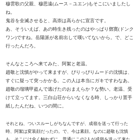
穆雲歌の父親、穆思遠(ムース－ユエン)もそこにいましたし
ね。
鬼谷を全滅させると、高崇は高らかに宣言です。
あ、そういえば、あの時生き残ったのはやっぱり鄧寛(ドンク
ワン)ですね。岳陽派が名前出して嘆いてないから。で、どこ
行ったんだろ。
そんなところへ来てみた、阿絮と老温。
趙敬と沈慎がやって来ますが、ぴりっぴりムードの沈慎は、
すぐに疑って突っかかる。この人は本当にガキですわなあ。
趙敬の瑠璃甲盗んで逃げたのおまえらか？な勢い。老温、受
けて立ってます。三白山荘からいなくなる時、しっかり置手
紙したんだね、いつの間に。
それとね、ついスルーしがちなんですが、成嶺を送って行った
時、阿絮は変装顔だったの。で、今は素顔。なのに趙敬も沈慎
も、そこには全く触れずに、普通にこの2人が成嶺を送って来た