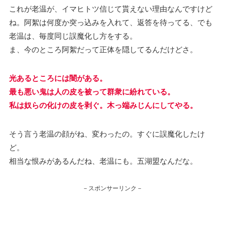
これが老温が、イマヒトツ信じて貰えない理由なんですけど
ね。阿絮は何度か突っ込みを入れて、返答を待ってる、でも
老温は、毎度同じ誤魔化し方をする。
ま、今のところ阿絮だって正体を隠してるんだけどさ。
光あるところには闇がある。
最も悪い鬼は人の皮を被って群衆に紛れている。
私は奴らの化けの皮を剥ぐ。木っ端みじんにしてやる。
そう言う老温の顔がね、変わったの。すぐに誤魔化したけ
ど。
相当な恨みがあるんだね、老温にも。五湖盟なんだな。
－スポンサーリンク－