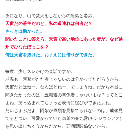
夜になり、山で焚火をしながらの阿絮と老温。
天窗だの荘主だのと、私の道連れは何者だ？
さっきは助かった。
聞いたことに答えろ。天窗で高い地位にあった者が、なぜ越
州でひなたぼっこを？
俺は天窗を抜けた。おまえには借りができた。
毎度、少しズレかけの会話ですが。
老温も、阿絮がただ者じゃないのは分かってただろうから、
天窗だとはねー、なるほどねー、でしょうね。だから本当に
聞きたかったのは、五湖盟の関係者じゃないよな？ってとこ
よね。突っ込まれてちょっと表情に綻びができたよね。
だいじょぶだよ、阿絮が成嶺を見捨てられないのは、成嶺見
てるとつい、可愛がっていた師弟の秦九霄(チンジウシアオ)
を思い出しちゃうからだから。五湖盟関係ないから。