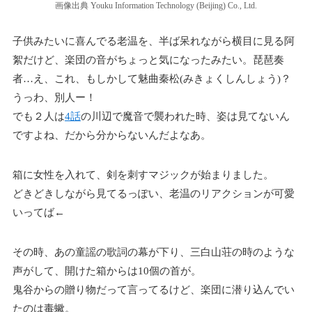
画像出典 Youku Information Technology (Beijing) Co., Ltd.
子供みたいに喜んでる老温を、半ば呆れながら横目に見る阿
絮だけど、楽団の音がちょっと気になったみたい。琵琶奏
者…え、これ、もしかして魅曲秦松(みきょくしんしょう)？
うっわ、別人ー！
でも２人は
4話
の川辺で魔音で襲われた時、姿は見てないん
ですよね、だから分からないんだよなあ。
箱に女性を入れて、剣を刺すマジックが始まりました。
どきどきしながら見てるっぽい、老温のリアクションが可愛
いってば←
その時、あの童謡の歌詞の幕が下り、三白山荘の時のような
声がして、開けた箱からは10個の首が。
鬼谷からの贈り物だって言ってるけど、楽団に潜り込んでい
たのは毒蠍。