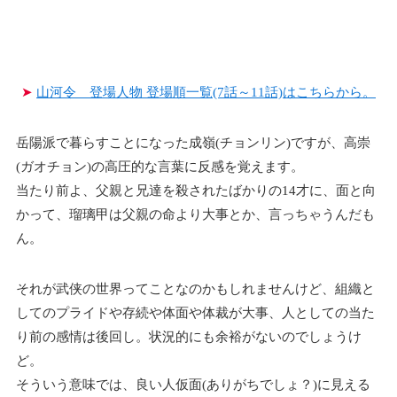
➤
山河令 登場人物 登場順一覧(7話～11話)はこちらから。
岳陽派で暮らすことになった成嶺(チョンリン)ですが、高崇
(ガオチョン)の高圧的な言葉に反感を覚えます。
当たり前よ、父親と兄達を殺されたばかりの14才に、面と向
かって、瑠璃甲は父親の命より大事とか、言っちゃうんだも
ん。
それが武侠の世界ってことなのかもしれませんけど、組織と
してのプライドや存続や体面や体裁が大事、人としての当た
り前の感情は後回し。状況的にも余裕がないのでしょうけ
ど。
そういう意味では、良い人仮面(ありがちでしょ？)に見える