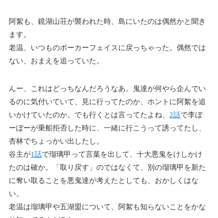
阿絮も、鏡湖山荘が襲われた時、島にいたのは偶然かと聞き
ます。
老温、いつものポーカーフェイスに戻っちゃった。偶然では
ない、おまえを追っていた。
んー、これはどっちなんだろうなあ。鬼達が何やら企んでい
るのに気付いていて、見に行ってたのか、ホントに阿絮を追
いかけていたのか。でも行くとは言ってたよね、
2話
で李ぼ
ーぼーが乗船拒否した時に、一緒に行こうって誘ってたし、
杏林でちょっかい出したし。
谷主が
1話
で瑠璃甲って言葉を出して、十大悪鬼をけしかけ
たのは確か。「取り戻す」のではなくて、別の瑠璃甲を新た
に奪い取ることを悪鬼達が考えたとしても、おかしくはな
い。
老温は瑠璃甲や五湖盟について、阿絮も知らないことをかな