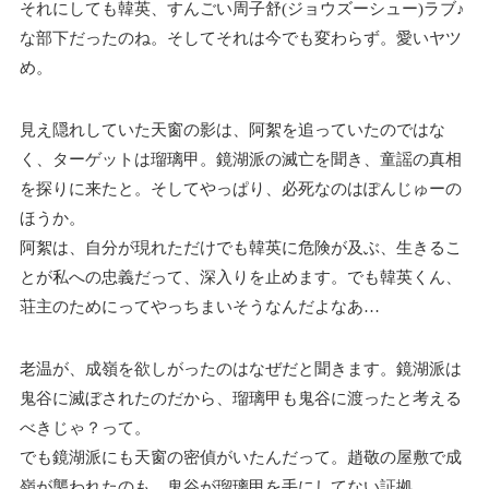
それにしても韓英、すんごい周⼦舒(ジョウズーシュー)ラブ♪
な部下だったのね。そしてそれは今でも変わらず。愛いヤツ
め。
見え隠れしていた天窗の影は、阿絮を追っていたのではな
く、ターゲットは瑠璃甲。鏡湖派の滅亡を聞き、童謡の真相
を探りに来たと。そしてやっぱり、必死なのはぽんじゅーの
ほうか。
阿絮は、自分が現れただけでも韓英に危険が及ぶ、生きるこ
とが私への忠義だって、深入りを止めます。でも韓英くん、
荘主のためにってやっちまいそうなんだよなあ…
老温が、成嶺を欲しがったのはなぜだと聞きます。鏡湖派は
鬼谷に滅ぼされたのだから、瑠璃甲も鬼谷に渡ったと考える
べきじゃ？って。
でも鏡湖派にも天窗の密偵がいたんだって。趙敬の屋敷で成
嶺が襲われたのも、鬼谷が瑠璃甲を手にしてない証拠。