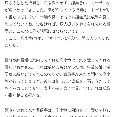
戻ろうとした成嶺を、岳陽派の弟子、謝無恙(シエウーヤン)
が追いかけてきました。気が立っている成嶺は、トゲトゲし
く当たってしまい、一触即発。そもそも謝無恙は成嶺を良く
思ってないよね。でなければ、客人扱いを命じられている相
手と、こんなに早く険悪にはならないでしょ。
そこに、高小怜(ガオシアオリエン)が現れ、間に入ってくれ
ました。
寝所や練習場に案内してくれた高小怜は、気を遣ってくれる
優しいお姉さん。それは成嶺にも分かったね。年齢の近い弟
子達に紹介してくれるのですが、曹蔚寧が来たと聞いて高小
怜が行ってしまうと、彼らは細っこい成嶺を、弱そうだって
もうバカにしてます。実力がモノ言う世界。でもこれは成嶺
が乗り越える壁かな。
阿湘を連れて来た曹蔚寧は、高小怜に阿湘を少し置いて欲し