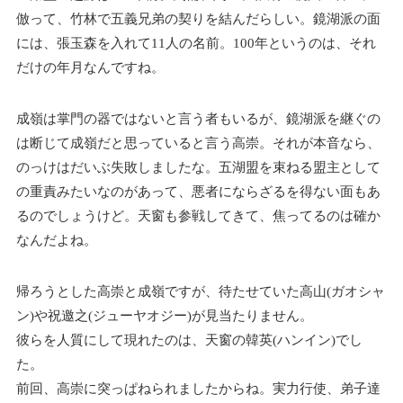
倣って、竹林で五義兄弟の契りを結んだらしい。鏡湖派の面
には、張玉森を入れて11人の名前。100年というのは、それ
だけの年月なんですね。
成嶺は掌門の器ではないと言う者もいるが、鏡湖派を継ぐの
は断じて成嶺だと思っていると言う高崇。それが本音なら、
のっけはだいぶ失敗しましたな。五湖盟を束ねる盟主として
の重責みたいなのがあって、悪者にならざるを得ない面もあ
るのでしょうけど。天窗も参戦してきて、焦ってるのは確か
なんだよね。
帰ろうとした高崇と成嶺ですが、待たせていた高山(ガオシャ
ン)や祝邀之(ジューヤオジー)が見当たりません。
彼らを人質にして現れたのは、天窗の韓英(ハンイン)でし
た。
前回、高崇に突っぱねられましたからね。実力行使、弟子達