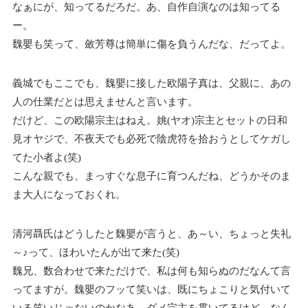
なぁにが、知ってるだろだ。あ、自作自演なのは知ってる
ー。
魏嬰も笑って、斂芳尊は簡単に傷を負うんだな、だってよ。
義城でもここでも、魏嬰に接した欧陽子真は、父親に、あの
人の仕業だとは思えませんと言います。
だけど、この欧陽宗主はねえ。姚(ヤオ)宗主とセットの日和
見オヤジで、不夜天でも必死で陰虎符を拾おうとしてケガし
てた小者よ(笑)
こんな親でも、まっすぐな息子に育つんだね、どうかそのま
ま大人になっておくれ。
清河聶氏はどうしたと魏嬰が言うと、あ～い、ちょっと失礼
～♪って、ほわいたんが出て来た(笑)
魏兄、数合わせで来ただけで、私は何も知らぬのだなんて言
ってますが。魏嬰のフッて笑いは、既にちょこりと気付いて
いる笑いじゃないのかなあ。ダメ宗主を貫いてるけど、なん