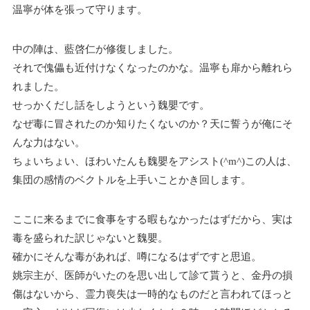
温寧が体を張って守ります。
中の陣は、藍啓仁が修復しました。
それで傀儡も近付けなくなったのかな。温寧も扉から離れら
れました。
せっかくだし話をしようという魏嬰です。
なぜ毒に冒されたのか知りたくないのか？天に誓うが俺にそ
んな力はない。
ちょいちょい、ほわいたんも魏嬰をアシスト(^m^)この人は、
集団の感情のベクトルを上手いことかき回します。
ここに来るまでに食事をする暇もなかったはずだから、実は
毒を盛られた訳じゃないと魏嬰。
確かにそんな毒があれば、噂になるはずですと思追。
姚宗主が、医師がいたのを思い出して診て貰うと、金丹の損
傷はないから、霊力喪失は一時的なものだと言われてほっと