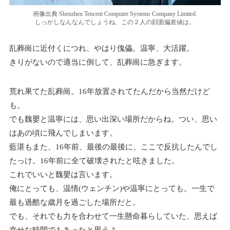
画像出典 Shenzhen Tencent Computer Systems Company Limited.
しっかしなんなんでしょうね、この２人の顔面偏差値は。
乱葬崗に近付くにつれ、やはり傀儡。温寧、大活躍。
きりがないので適当に倒して、乱葬崗に急ぎます。
荒れ果てた乱葬崗。16年放置されてたんだから当然だけど
も。
でも魏嬰と温寧には、思い出深い場所だからね。つい、思い
はあの頃に飛んでしまいます。
藍湛もまた、16年前、最後の最後に、ここで反抗したんでし
たっけ。16年前に全て破壊されたと呟きました。
これでいいと魏嬰は言います。
俺にとっても、温情(ウェンチン)や温寧にとっても。一生で
最も過酷な歳月を過ごした場所だと。
でも、それでも力を合わせて一生懸命暮らしていた、思えば