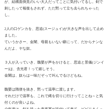
が、結構面倒見のいい大人だってことに気付いてるし。剣で
刺したって報復もされず、ただ黙って立ち去られちゃった
し。
2人の口ゲンカを、思追(スージュイ)が大きな声を出して止め
ました。
ていうかさー、金闡、母親もいない癖にって、だからナンな
んだよ、ヤな奴。
３人が入っていき、魏嬰が声をかけると、思追と景儀(ジンイ
ー)は、含光君！って嬉しそう。
金闡は、奴らは一味だぞって叫んでるけどもね。
魏嬰は隋便を抜き、黙って温寧に渡します。
それだけで温寧も、これで縄を切りに行けってことね～と気
付くのが良いよね。