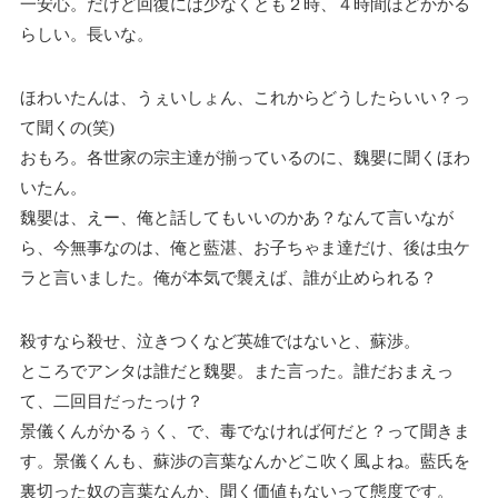
一安心。だけど回復には少なくとも２時、４時間ほどかかる
らしい。長いな。
ほわいたんは、うぇいしょん、これからどうしたらいい？っ
て聞くの(笑)
おもろ。各世家の宗主達が揃っているのに、魏嬰に聞くほわ
いたん。
魏嬰は、えー、俺と話してもいいのかあ？なんて言いなが
ら、今無事なのは、俺と藍湛、お子ちゃま達だけ、後は虫ケ
ラと言いました。俺が本気で襲えば、誰が止められる？
殺すなら殺せ、泣きつくなど英雄ではないと、蘇渉。
ところでアンタは誰だと魏嬰。また言った。誰だおまえっ
て、二回目だったっけ？
景儀くんがかるぅく、で、毒でなければ何だと？って聞きま
す。景儀くんも、蘇渉の言葉なんかどこ吹く風よね。藍氏を
裏切った奴の言葉なんか、聞く価値もないって態度です。