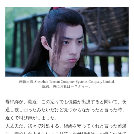
画像出典 Shenzhen Tencent Computer Systems Company Limited.
綿綿、俺にお礼はー？ぷぅー。
母綿綿が、最近、この辺りでも傀儡が出没すると聞いて、夜
通し捜し回ったみたいだけど見つからなかったと言った時、
近くで叫び声がしました。
大丈夫だ、我々で対処する、綿綿を守ってくれと言った藍湛
に、安心したようににっこり笑った母綿綿は、お気をつけて