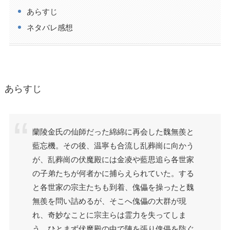
あらすじ
ネタバレ感想
あらすじ
蘭陵金氏の仙師だった綿綿に再会した魏無羨と
藍忘機。その後、温寧も合流し乱葬崗に向かう
が、乱葬崗の伏魔殿には金凌や藍思追ら各世家
の子弟たちが何者かに捕らえられていた。する
と各世家の宗主たちも到着、傀儡を操ったと魏
無羨を問い詰めるが、そこへ傀儡の大群が現
れ、奇妙なことに宗主らは霊力を失ってしま
う。ひとまず伏魔殿の中で陣を張り傀儡を防ぐ