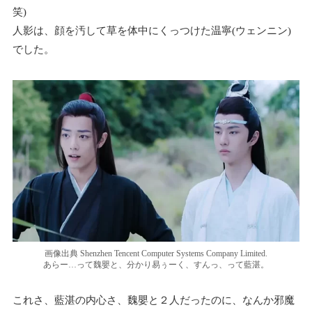
笑)
人影は、顔を汚して草を体中にくっつけた温寧(ウェンニン)
でした。
画像出典 Shenzhen Tencent Computer Systems Company Limited.
あらー…って魏嬰と、分かり易ぅーく、すんっ、って藍湛。
これさ、藍湛の内心さ、魏嬰と２人だったのに、なんか邪魔