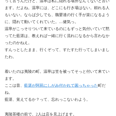
って言うんだけど、温寧は私に隠れる場所なんてないと言い
ます。だよね。温寧には、どこにも行き場はない。頼れる人
もいない。ならば少しでも、魏嬰達の行く手が楽になるよう
に、隠れて動いてくれていた。…健気っ。
温寧がこっそりついて来ているのにもずっと気付いていて黙
ってた藍湛は、教えれば一緒に行く流れになるから言わなか
ったのかねえ。
すんっとしたまま、行くぞって、すたすた行ってしまいまし
たわ。
着いたのは夷陵の町。温寧は笠を被ってそっと付いて来てい
ます。
ここは昔、
藍湛が阿苑にしがみ付かれて困っちゃった
町だ
ね。
藍湛、覚えてるか？って、忘れっこないわよう。
夷陵茶楼の前で、2人は店を見上げます。