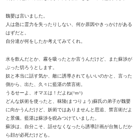
魏嬰は言いました。
人は急に霊力を失ったりしない、何か原因やきっかけがある
はずだと。
自分達が何をしたか考えてみてくれ。
水を飲んだとか、霧を吸ったとか言うんだけど、また蘇渉が
ぶった切ろうとします。
奴と本当に話す気か、敵に誘導されてもいいのかと、言った
側から、出た、久々に藍湛の禁言術。
うるせーよ、オマエは！だよね(^m^)
どんな妖術を使ったと、秣陵(まつりょう)蘇氏の弟子が魏嬰
に向かうんだけど、妖術ではありませんと思追、禁言術だよ
と景儀。藍湛は蘇渉を睨みつけていました。
蘇渉は、自分こそ、話せなくなったら誘導計画が台無しだか
ら顔が必死だけども。