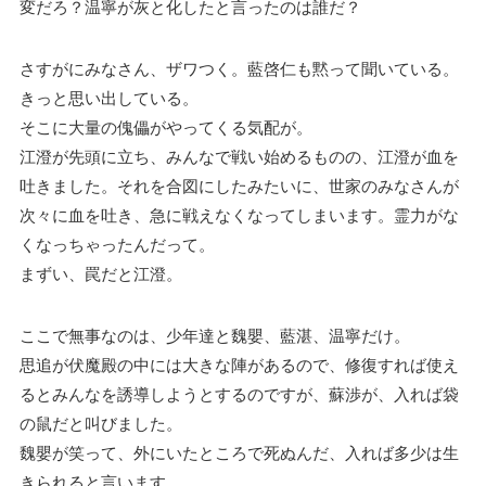
変だろ？温寧が灰と化したと言ったのは誰だ？
さすがにみなさん、ザワつく。藍啓仁も黙って聞いている。
きっと思い出している。
そこに大量の傀儡がやってくる気配が。
江澄が先頭に立ち、みんなで戦い始めるものの、江澄が血を
吐きました。それを合図にしたみたいに、世家のみなさんが
次々に血を吐き、急に戦えなくなってしまいます。霊力がな
くなっちゃったんだって。
まずい、罠だと江澄。
ここで無事なのは、少年達と魏嬰、藍湛、温寧だけ。
思追が伏魔殿の中には大きな陣があるので、修復すれば使え
るとみんなを誘導しようとするのですが、蘇渉が、入れば袋
の鼠だと叫びました。
魏嬰が笑って、外にいたところで死ぬんだ、入れば多少は生
きられると言います。