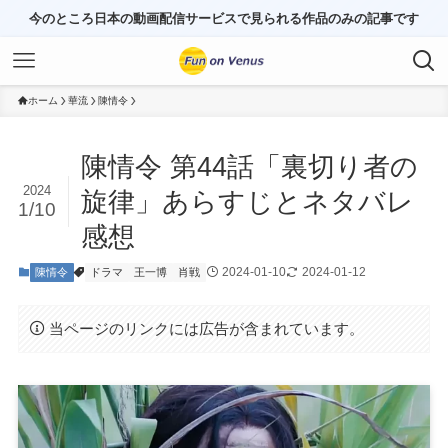
今のところ日本の動画配信サービスで見られる作品のみの記事です
ホーム
華流
陳情令
陳情令 第44話「裏切り者の
2024
旋律」あらすじとネタバレ
1/10
感想
2024-01-10
2024-01-12
陳情令
ドラマ
王一博
肖戦
当ページのリンクには広告が含まれています。