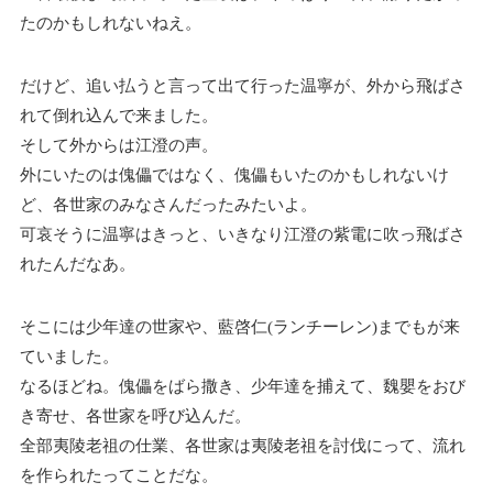
たのかもしれないねえ。
だけど、追い払うと言って出て行った温寧が、外から飛ばさ
れて倒れ込んで来ました。
そして外からは江澄の声。
外にいたのは傀儡ではなく、傀儡もいたのかもしれないけ
ど、各世家のみなさんだったみたいよ。
可哀そうに温寧はきっと、いきなり江澄の紫電に吹っ飛ばさ
れたんだなあ。
そこには少年達の世家や、藍啓仁(ランチーレン)までもが来
ていました。
なるほどね。傀儡をばら撒き、少年達を捕えて、魏嬰をおび
き寄せ、各世家を呼び込んだ。
全部夷陵老祖の仕業、各世家は夷陵老祖を討伐にって、流れ
を作られたってことだな。