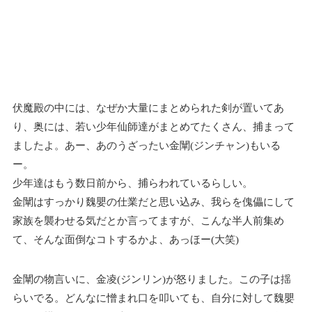
伏魔殿の中には、なぜか大量にまとめられた剣が置いてあ
り、奥には、若い少年仙師達がまとめてたくさん、捕まって
ましたよ。あー、あのうざったい金闡(ジンチャン)もいる
ー。
少年達はもう数日前から、捕らわれているらしい。
金闡はすっかり魏嬰の仕業だと思い込み、我らを傀儡にして
家族を襲わせる気だとか言ってますが、こんな半人前集め
て、そんな面倒なコトするかよ、あっほー(大笑)
金闡の物言いに、金凌(ジンリン)が怒りました。この子は揺
らいでる。どんなに憎まれ口を叩いても、自分に対して魏嬰