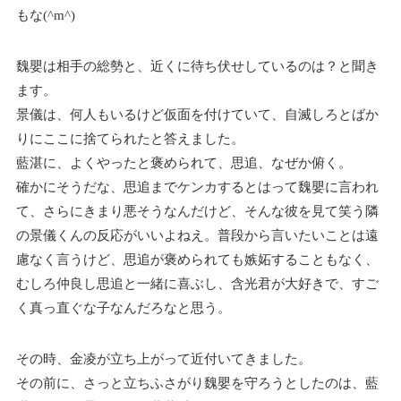
もな(^m^)
魏嬰は相手の総勢と、近くに待ち伏せしているのは？と聞き
ます。
景儀は、何人もいるけど仮面を付けていて、自滅しろとばか
りにここに捨てられたと答えました。
藍湛に、よくやったと褒められて、思追、なぜか俯く。
確かにそうだな、思追までケンカするとはって魏嬰に言われ
て、さらにきまり悪そうなんだけど、そんな彼を見て笑う隣
の景儀くんの反応がいいよねえ。普段から言いたいことは遠
慮なく言うけど、思追が褒められても嫉妬することもなく、
むしろ仲良し思追と一緒に喜ぶし、含光君が大好きで、すご
く真っ直ぐな子なんだろなと思う。
その時、金凌が立ち上がって近付いてきました。
その前に、さっと立ちふさがり魏嬰を守ろうとしたのは、藍