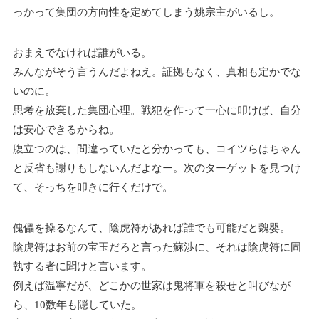
っかって集団の方向性を定めてしまう姚宗主がいるし。
おまえでなければ誰がいる。
みんながそう言うんだよねえ。証拠もなく、真相も定かでな
いのに。
思考を放棄した集団心理。戦犯を作って一心に叩けば、自分
は安心できるからね。
腹立つのは、間違っていたと分かっても、コイツらはちゃん
と反省も謝りもしないんだよなー。次のターゲットを見つけ
て、そっちを叩きに行くだけで。
傀儡を操るなんて、陰虎符があれば誰でも可能だと魏嬰。
陰虎符はお前の宝玉だろと言った蘇渉に、それは陰虎符に固
執する者に聞けと言います。
例えば温寧だが、どこかの世家は鬼将軍を殺せと叫びなが
ら、10数年も隠していた。