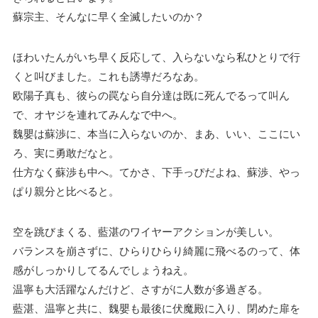
蘇宗主、そんなに早く全滅したいのか？
ほわいたんがいち早く反応して、入らないなら私ひとりで行
くと叫びました。これも誘導だろなあ。
欧陽子真も、彼らの罠なら自分達は既に死んでるって叫ん
で、オヤジを連れてみんなで中へ。
魏嬰は蘇渉に、本当に入らないのか、まあ、いい、ここにい
ろ、実に勇敢だなと。
仕方なく蘇渉も中へ。てかさ、下手っぴだよね、蘇渉、やっ
ぱり親分と比べると。
空を跳びまくる、藍湛のワイヤーアクションが美しい。
バランスを崩さずに、ひらりひらり綺麗に飛べるのって、体
感がしっかりしてるんでしょうねえ。
温寧も大活躍なんだけど、さすがに人数が多過ぎる。
藍湛、温寧と共に、魏嬰も最後に伏魔殿に入り、閉めた扉を