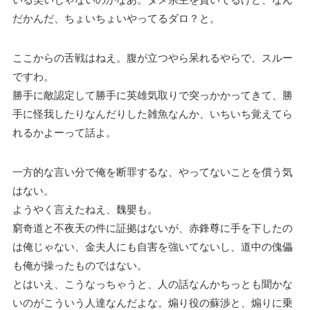
だかんだ、ちょいちょいやってるダロ？と。
ここからの舌戦はねえ。腹が立つやら呆れるやらで、スルー
ですわ。
勝手に敵認定して勝手に英雄気取りで突っかかってきて、勝
手に怪我したりなんだりした雑魚なんか、いちいち覚えてら
れるかよーって話よ。
一方的な言い分で俺を断罪するな、やってないことを償う気
はない。
ようやく言えたねえ、魏嬰も。
窮奇道と不夜天の件に証拠はないが、赤鋒尊に手を下したの
は俺じゃない、金夫人にも自害を強いてないし、道中の傀儡
も俺が操ったものではない。
とはいえ、こうなっちゃうと、人の話なんかちっとも聞かな
いのがこういう人達なんだよな。煽り役の蘇渉と、煽りに乗