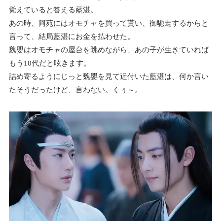
覚えていると答える藍湛。
あの時、阿苑にはオモチャを買って貰い、御馳走するからと
言って、結局藍湛にお金を払わせた。
魏嬰はオモチャの屋台を眺めながら、あの子が生きていれば
もう10代だと呟きます。
詰め寄るようにじっと魏嬰を見て近付いた藍湛は、何か言い
たそうだったけど、言わない。くぅ～。