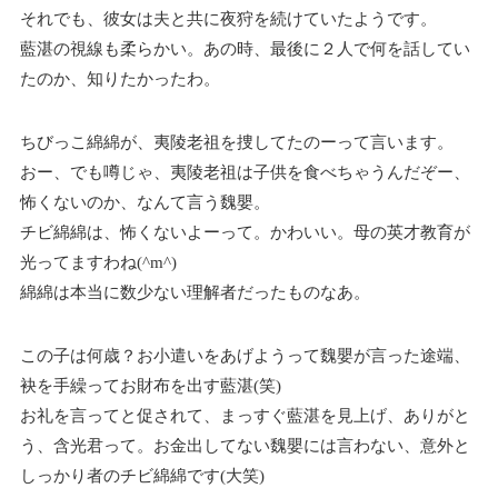
それでも、彼女は夫と共に夜狩を続けていたようです。
藍湛の視線も柔らかい。あの時、最後に２人で何を話してい
たのか、知りたかったわ。
ちびっこ綿綿が、夷陵老祖を捜してたのーって言います。
おー、でも噂じゃ、夷陵老祖は子供を食べちゃうんだぞー、
怖くないのか、なんて言う魏嬰。
チビ綿綿は、怖くないよーって。かわいい。母の英才教育が
光ってますわね(^m^)
綿綿は本当に数少ない理解者だったものなあ。
この子は何歳？お小遣いをあげようって魏嬰が言った途端、
袂を手繰ってお財布を出す藍湛(笑)
お礼を言ってと促されて、まっすぐ藍湛を見上げ、ありがと
う、含光君って。お金出してない魏嬰には言わない、意外と
しっかり者のチビ綿綿です(大笑)