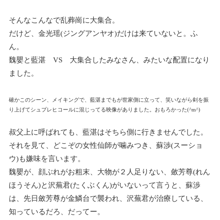
そんなこんなで乱葬崗に大集合。
だけど、金光瑶(ジングアンヤオ)だけは来ていないと。ふ
ん。
魏嬰と藍湛 VS 大集合したみなさん、みたいな配置になり
ました。
確かこのシーン、メイキングで、藍湛までもが世家側に立って、笑いながら剣を振
り上げてシュプレヒコールに混じってる映像がありました。おもろかった(^m^)
叔父上に呼ばれても、藍湛はそちら側に行きませんでした。
それを見て、どこぞの女性仙師が噛みつき、蘇渉(スーショ
ウ)も嫌味を言います。
魏嬰が、顔ぶれがお粗末、大物が２人足りない、斂芳尊(れん
ほうそん)と沢蕪君(たくぶくん)がいないって言うと、蘇渉
は、先日斂芳尊が金鱗台で襲われ、沢蕪君が治療している、
知っているだろ、だってー。