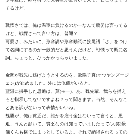
少年達は、剣を持った鬼将軍が近付いて来て、ビビリまくっ
てるけど。
戦慄さでは、俺は温寧に負けるのかーなんて魏嬰は言ってる
けど、戦慄さって言い方は、普通？
可愛さ、みたいに、形容詞や形容動詞に接尾語「さ」をつけ
て名詞にするのが一般的だと思うんだけど、戦慄って既に名
詞。ちょっと、ひっかかっちゃいました。
金闡が我先に逃げようとするのを、欧陽子真(オウヤンズージ
ェン)が止めました。外には傀儡がいると。
藍湛に拱手した思追は、莫(モー)、あ、魏先輩、我らを捕え
ろと指示してないですよね？って聞きます。当然、そんなこ
とある訳がないって表情がいいね。
魏嬰が、俺は貧乏だ、誰かを雇う金はないって言うと、思
追、うんと頷いて、貧乏なのは知っていましたって(大笑)景
儀くんも横でにまっとしているよ。それで納得されるっての