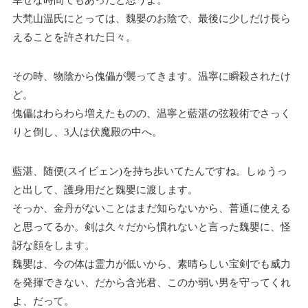
幸せな時間でもあったと思うよ。
大梵山温氏にとっては、魏嬰のお陰で、最後に少しだけ長ら
えることを許された日々。
その時、物陰から傀儡が襲ってきます。温寧に瞬殺されたけ
ど。
傀儡はわらわら増えたものの、温寧と藍湛の弦殺術でさっく
りと倒し、3人は伏魔殿の中へ。
藍湛、随便(スイビェン)を持ち歩いてたんですね。しゅうっ
と出して、護身用だと魏嬰に渡します。
そっか、金丹がないことはまだ知らないから、普通に使える
と思ってるか。剣は久々だから慣れないと言った魏嬰に、怪
訝な顔をします。
魏嬰は、今の体は霊力が低いから、素晴らしい宝剣でも威力
を発揮できない、だから含光君、このか弱い男を守ってくれ
よ、だって。