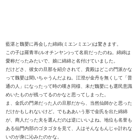
藍湛と魏嬰に再会した綿綿(ミエンミエン)は驚きます。
この子は羅青羊(ルオチンヤン)って名前だったのね。綿綿は
愛称だったみたいで、娘に綿綿と名付けていました。
だけどさ、彼女の旦那を紹介されて、貴殿はどこの門派かな
って魏嬰は聞いちゃうんだよね。江澄が金丹を無くして「普
通の人」になったって時の嘆き同様、未だ魏嬰にも選民意識
めいたものが残ってるのかなと思ってしまった。
ま、金氏の門弟だった人の旦那だから、当然仙師かと思った
だけかもしれないけど。でもああいう形で金氏を出た綿綿
が、商人だった夫を選んだのは逆にいいよね。地位も名誉も
ある仙門内部のゴタゴタを見て、人はそんなもんじゃ計れな
いのが身に沁みたのかな。