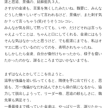
湛と思追、景儀の、姑蘇藍氏３人。
さすがの金凌も、言葉を無くしたみたいね。魏嬰に、みんな
どうした物々しいぞって言われるけど、景儀が、また刺す気
か？って言っちゃう(笑)そうそうコレコレ。
みんなが気を回して黙ってても、いや、だけどそれは言っち
ゃえよってことは、ちゃんと口にしてくれる。金凌にはもう
そんな気はなかったと思うけど、でも藍湛にまでも、私はオ
マエに怒っているのだってのを、表明されちゃったね。
もしかしたら金凌、自分が傷付けちゃったから、様子を窺い
たかったのかな。謝るところまではいかないまでも。
まずはなんとかしてここを出ようと。
温寧が傀儡を追い払ってくると、隋便を手に出て行くと、思
追も、万一傀儡がなだれ込んできたら袋の鼠になるから、協
力して脱出しようって。リーダー格、思追の頼もしさに、魏
先輩も満足そう。
一番最後まで残っていた金凌は、やっぱり一言、謝りたかっ