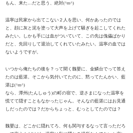
もん、来た…だと思う、絶対(^m^)
温寧は民家から出てこない２人を思い、何かあったのでは
と、顔に灰と泥を塗って大声を上げて騒ぎを起こしてくれた
みたい。しかも手には血がついていて、この先は傀儡ばかり
だと、先回りして退治してくれていたみたい。温寧の血では
ないようですが。
いつから俺たちの後を？って聞く魏嬰に、金鱗台でって答え
たのは藍湛。そこから気付いてたのに、黙ってたんかい、藍
湛は(^m^)
なら、潭州(たんしゅう)の町の宿で、逆さまになった温寧を
慌てて隠すこともなかったじゃん。そんなの藍湛にはお見通
しだったのでは？だからちょっと、むっとしてたのでは？
魏嬰は、どこかに隠れてろ、何も関与するなって言っただろ