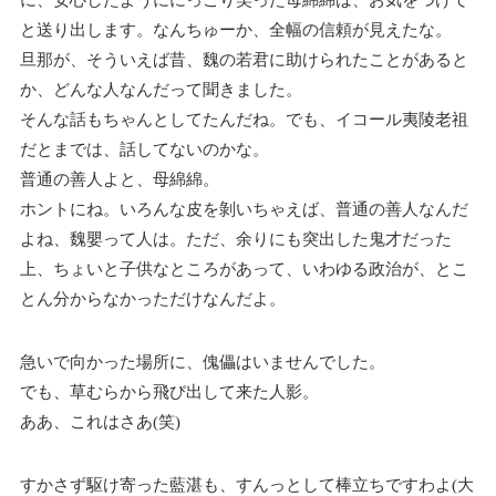
と送り出します。なんちゅーか、全幅の信頼が見えたな。
旦那が、そういえば昔、魏の若君に助けられたことがあると
か、どんな人なんだって聞きました。
そんな話もちゃんとしてたんだね。でも、イコール夷陵老祖
だとまでは、話してないのかな。
普通の善人よと、母綿綿。
ホントにね。いろんな皮を剝いちゃえば、普通の善人なんだ
よね、魏嬰って人は。ただ、余りにも突出した鬼才だった
上、ちょいと子供なところがあって、いわゆる政治が、とこ
とん分からなかっただけなんだよ。
急いで向かった場所に、傀儡はいませんでした。
でも、草むらから飛び出して来た人影。
ああ、これはさあ(笑)
すかさず駆け寄った藍湛も、すんっとして棒立ちですわよ(大