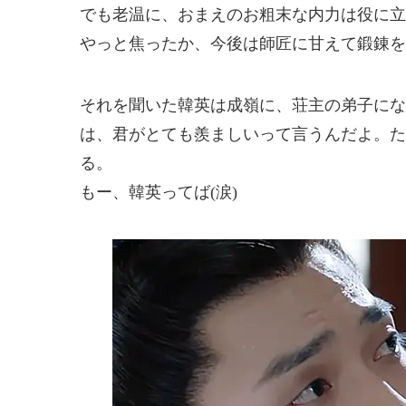
でも老温に、おまえのお粗末な内力は役に立
やっと焦ったか、今後は師匠に甘えて鍛錬を
それを聞いた韓英は成嶺に、荘主の弟子にな
は、君がとても羨ましいって言うんだよ。た
る。
もー、韓英ってば(涙)