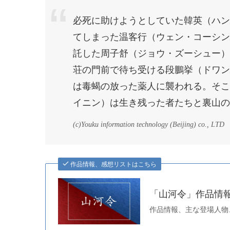
必死に助けようとしていた韓英（ハン
てしまった温客行（ウェン・コーシン
託した周子舒（ジョウ・ズーシュー）
荘の門前で待ち受ける段鵬挙（ドワン
は毒蝎の放った薬人に襲われる。そこ
イニン）は生き残った者たちと裏山の
(c)Youku information technology (Beijing) co., LTD
作品情報、感想リストはこちら
「山河令」作品情報
作品情報、主な登場人物