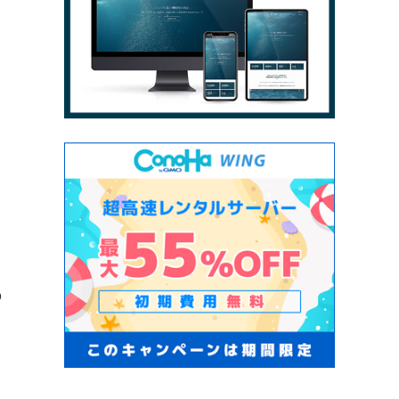
う
の
。