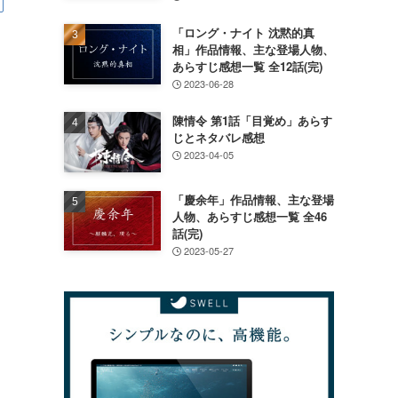
「ロング・ナイト 沈黙的真
相」作品情報、主な登場人物、
あらすじ感想一覧 全12話(完)
2023-06-28
陳情令 第1話「目覚め」あらす
じとネタバレ感想
2023-04-05
「慶余年」作品情報、主な登場
人物、あらすじ感想一覧 全46
話(完)
2023-05-27