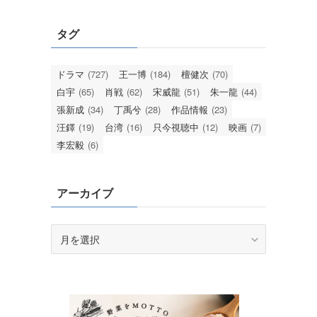
タグ
ドラマ
(727)
王一博
(184)
檀健次
(70)
白宇
(65)
肖戦
(62)
宋威龍
(51)
朱一龍
(44)
張新成
(34)
丁禹兮
(28)
作品情報
(23)
汪鐸
(19)
台湾
(16)
只今視聴中
(12)
映画
(7)
李宏毅
(6)
アーカイブ
ア
ー
カ
イ
ブ