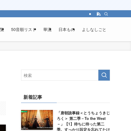
覧
50音順リスト
華流
日本もの
よしなしごと
新着記事
「唐朝詭事録＜とうちょうきじ
ろく＞ 第二季－To the West
－」【1】待ちに待った第二
季。すっかり設定を忘れてたけ