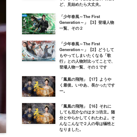
ど、見始めたら大丈夫。
「少年春風～The First
Generation～」【3】登場人物
一覧、その２
「少年春風～The First
Generation～」【2】どうして
もやってしまいたくなる「歌
行」との人物対比ってことで、
登場人物一覧、その１です
「鳳凰の飛翔」【17】ようや
く最後。いやあ、長かったです
ー。
「鳳凰の飛翔」【16】それに
しても厄介なのはタコ坊主。随
分とやらかしてくれたわよ。そ
んなこんなで２人の母は犠牲と
なりました。