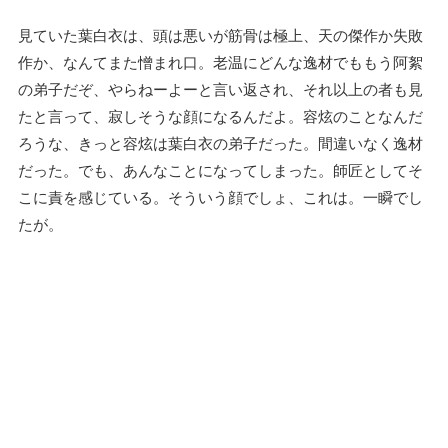
見ていた葉白衣は、頭は悪いが筋骨は極上、天の傑作か失敗
作か、なんてまた憎まれ口。老温にどんな逸材でももう阿絮
の弟子だぞ、やらねーよーと言い返され、それ以上の者も見
たと言って、寂しそうな顔になるんだよ。容炫のことなんだ
ろうな、きっと容炫は葉白衣の弟子だった。間違いなく逸材
だった。でも、あんなことになってしまった。師匠としてそ
こに責を感じている。そういう顔でしょ、これは。一瞬でし
たが。