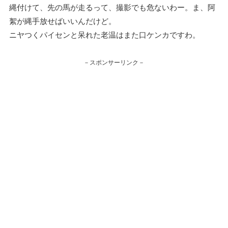
縄付けて、先の馬が走るって、撮影でも危ないわー。ま、阿
絮が縄手放せばいいんだけど。
ニヤつくパイセンと呆れた老温はまた口ケンカですわ。
－スポンサーリンク－