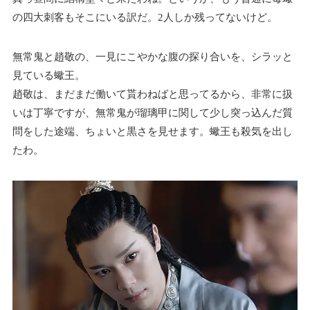
の四大刺客もそこにいる訳だ。2人しか残ってないけど。
無常鬼と趙敬の、一見にこやかな腹の探り合いを、シラッと
見ている蠍王。
趙敬は、まだまだ働いて貰わねばと思ってるから、非常に扱
いは丁寧ですが、無常鬼が瑠璃甲に関して少し突っ込んだ質
問をした途端、ちょいと黒さを見せます。蠍王も殺気を出し
たわ。