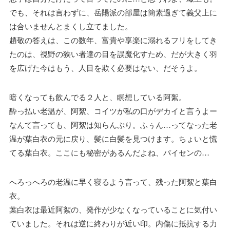
でも、それは言わずに、岳陽派の部屋は簡素過ぎて義父上に
は合いませんとまくし立てました。
趙敬の答えは、この数年、富貴や享楽に溺れるフリをしてき
たのは、視野の狭い者達の目を誤魔化すため、だが大きく羽
を広げた今はもう、人目を欺く必要はない、だそうよ。
暗くなっても飲んでる２人と、瞑想している阿絮。
酔っ払い老温が、阿絮、コイツが私の口がデカイと言うよー
なんて言っても、阿絮は知らんぷり。ふぅん…ってなった老
温が葉白衣の元に戻り、髪に白髪を見つけます。ちょいと慌
てる葉白衣。ここにも秘密があるんだよね、パイセンの…
へろっへろの老温に早く寝るよう言って、残った阿絮と葉白
衣。
葉白衣は最近阿絮の、発作が少なくなっていることに気付い
ていました。それは逆に終わりが近い印。内傷に抵抗する力