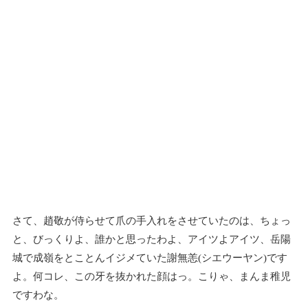
さて、趙敬が侍らせて爪の手入れをさせていたのは、ちょっ
と、びっくりよ、誰かと思ったわよ、アイツよアイツ、岳陽
城で成嶺をとことんイジメていた謝無恙(シエウーヤン)です
よ。何コレ、この牙を抜かれた顔はっ。こりゃ、まんま稚児
ですわな。