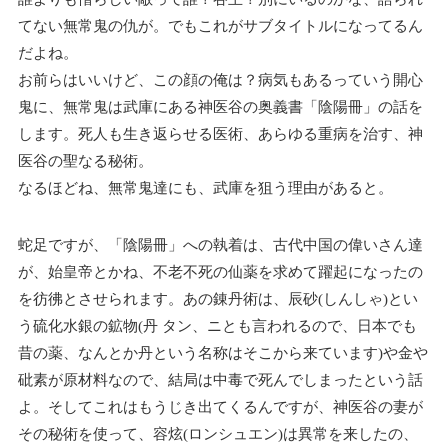
てない無常鬼の仇が。でもこれがサブタイトルになってるん
だよね。
お前らはいいけど、この顔の俺は？病気もあるっていう開心
鬼に、無常鬼は武庫にある神医谷の奥義書「陰陽冊」の話を
します。死人も生き返らせる医術、あらゆる重病を治す、神
医谷の聖なる秘術。
なるほどね、無常鬼達にも、武庫を狙う理由があると。
蛇足ですが、「陰陽冊」への執着は、古代中国の偉いさん達
が、始皇帝とかね、不老不死の仙薬を求めて躍起になったの
を彷彿とさせられます。あの錬丹術は、辰砂(しんしゃ)とい
う硫化水銀の鉱物(丹 タン、ニとも言われるので、日本でも
昔の薬、なんとか丹という名称はそこから来ています)や金や
砒素が原材料なので、結局は中毒で死んでしまったという話
よ。そしてこれはもうじき出てくるんですが、神医谷の妻が
その秘術を使って、容炫(ロンシュエン)は異常を来したの、