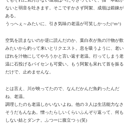
ないと弱音を吐きます。そこですかさず阿絮、成嶺は鍛錬が
ある。
うっへぇ～みたいに、引き気味の老温が可笑しかった(^m^)
空気を読まないのか逆に読んだのか、葉白衣が魚の汁物が飲
みたいから釣って来いとリクエスト。息を吸うように、老い
ぼれを汁物にしてやろうかと言い返す老温。行ってしまう老
温に石投げるパイセンも可愛い。もう阿絮も呆れて首を振る
だけで、止めませんな。
とは言え、川が映ってたので、なんだかんだ魚釣ったんだ
ね、老温。
調理したのも老温しかいないよね。他の３人は生活能力なさ
そうだもんなあ。憎ったらしいくらいふんぞり返って、何も
しない姑とダンナ。ふつーに腹立つぅ(笑)