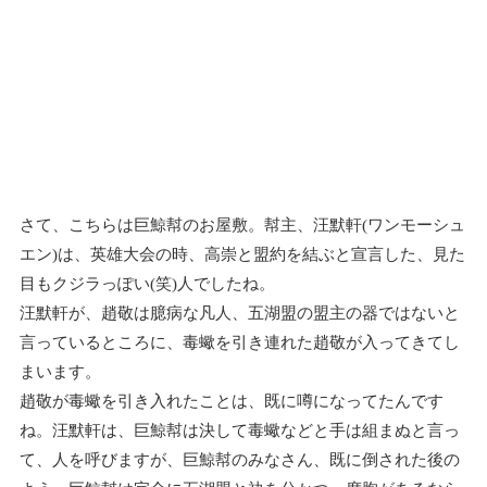
さて、こちらは巨鯨幇のお屋敷。幇主、汪默軒(ワンモーシュ
エン)は、英雄大会の時、高崇と盟約を結ぶと宣言した、見た
目もクジラっぽい(笑)人でしたね。
汪默軒が、趙敬は臆病な凡人、五湖盟の盟主の器ではないと
言っているところに、毒蠍を引き連れた趙敬が入ってきてし
まいます。
趙敬が毒蠍を引き入れたことは、既に噂になってたんです
ね。汪默軒は、巨鯨幇は決して毒蠍などと手は組まぬと言っ
て、人を呼びますが、巨鯨幇のみなさん、既に倒された後の