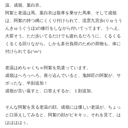
温、成嶺、葉白衣。
阿絮と老温は馬、葉白衣は龍孝を乗せた馬車、そして成嶺
は、阿絮の持つ縄にくくり付けられて、流雲九宮歩(りゅうう
んきゅうぐうほ)の修行をしながら付いてってます。うへえ、
大変そう。ただ歩いてるだけでも疲れるだろうに、くるくる
くるくる回りながら。しかも多分負荷のための荷物も、体に
付けられてる(^m^)
老温はめちゃくちゃ阿絮を気遣っています。
成嶺はへろっへろ。座り込んでいると、鬼師匠の阿絮が、サ
ボったな、半刻追加！
成嶺が言い返すと、口答えするか、１刻追加。
そんな阿絮を見る老温の顔。成嶺には優しい老温が、ちょっ
と口添えしてみると、阿絮の顔がピキキッ。それを見て、は
ははははぅ。