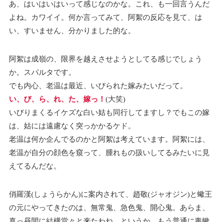
あ、はいはいはいって感じなのかな。これ、も一回言うんだ
よね。カワイイ。何か言ってみて、阿絮の反応を見て、は
い、すいません、分かりました的な。
阿絮は成嶺の、限界を越えさせようとしてる感じでしょう
か。スパルタです。
でも内心、老温は最近、いびられた嫁みたいだって。
い、び、ら、れ、た、嫁っ！
(大笑)
いびりまくるイケズな白い姑も同行してますし？でもこの嫁
は、姑には遠慮なく突っかかるケド。
老温は何か企んでるのかと阿絮は考えています。阿絮には、
老温が自分の顔色を窺って、腫れもの扱いしてるみたいに見
えてるんだな。
俏羅漢(しょうらかん)に案内されて、趙敬(ジャオジン)と蠍王
の元にやってきたのは、無常鬼、急色鬼、開心鬼。あらま、
真っ昼間に結構堂々と来たわね。というか、もう普通に毒蠍