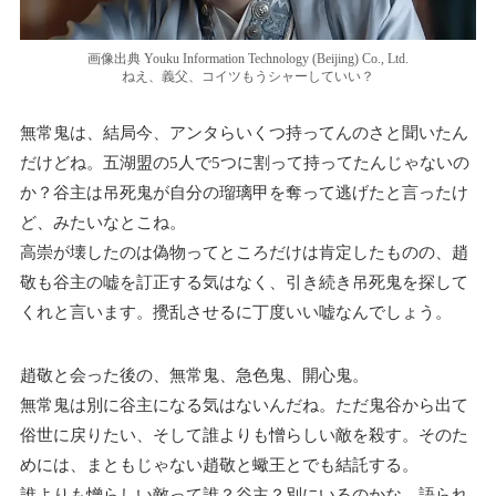
画像出典 Youku Information Technology (Beijing) Co., Ltd.
ねえ、義父、コイツもうシャーしていい？
無常鬼は、結局今、アンタらいくつ持ってんのさと聞いたん
だけどね。五湖盟の5人で5つに割って持ってたんじゃないの
か？谷主は吊死鬼が自分の瑠璃甲を奪って逃げたと言ったけ
ど、みたいなとこね。
高崇が壊したのは偽物ってところだけは肯定したものの、趙
敬も谷主の嘘を訂正する気はなく、引き続き吊死鬼を探して
くれと言います。攪乱させるに丁度いい嘘なんでしょう。
趙敬と会った後の、無常鬼、急色鬼、開心鬼。
無常鬼は別に谷主になる気はないんだね。ただ鬼谷から出て
俗世に戻りたい、そして誰よりも憎らしい敵を殺す。そのた
めには、まともじゃない趙敬と蠍王とでも結託する。
誰よりも憎らしい敵って誰？谷主？別にいるのかな、語られ