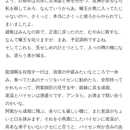
よう。巨鯨幇は完全に五湖盟と袂を分かつ、度胸があるなら
私を殺してみろ、なんていうからあ。蠍王が奥に入ってたじ
ゃないのー。さくっと、本当にさくっと後ろからやられてし
まいましたよ。
趙敬はみんなの前で、正道に戻ったのだ、むやみに殺すな、
なんて蠍王を叱りますが、まあ、予定調和ですよね。
そしてこれも、見せしめのひとつとして、人々の噂の種にな
る。逆らう者が減る。
龍淵閣を目指す一行は、宿屋の中庭みたいなところで一休
み。食べてたあのナッツをパイセンに勧めたら、全部持って
かれちゃって、阿絮師匠の見守る中、鍛錬に戻る成嶺。
老温とパイセンは酒盛りです。アンタら、お酒まで競い合う
のかいな。
阿絮から成嶺に飛ぶ、余りにも厳しい檄に、また老温がちょ
いと口を挟みます。それを小馬鹿にしたパイセンに老温が、
高名な弟子もいないクセにと言うと、パイセン何か含みのあ