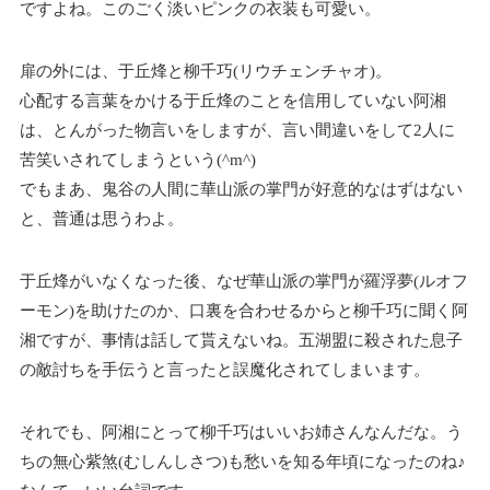
ですよね。このごく淡いピンクの衣装も可愛い。
扉の外には、于丘烽と柳千巧(リウチェンチャオ)。
心配する言葉をかける于丘烽のことを信用していない阿湘
は、とんがった物言いをしますが、言い間違いをして2人に
苦笑いされてしまうという(^m^)
でもまあ、鬼谷の人間に華山派の掌門が好意的なはずはない
と、普通は思うわよ。
于丘烽がいなくなった後、なぜ華山派の掌門が羅浮夢(ルオフ
ーモン)を助けたのか、口裏を合わせるからと柳千巧に聞く阿
湘ですが、事情は話して貰えないね。五湖盟に殺された息子
の敵討ちを手伝うと言ったと誤魔化されてしまいます。
それでも、阿湘にとって柳千巧はいいお姉さんなんだな。う
ちの無心紫煞(むしんしさつ)も愁いを知る年頃になったのね♪