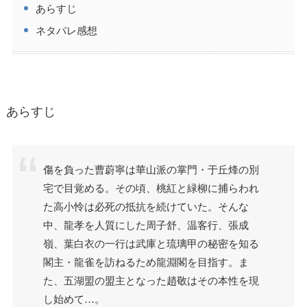
あらすじ
ネタバレ感想
あらすじ
傷を負った曹蔚寧は華山派の掌門・于丘烽の別
宅で目覚める。その頃、桃紅と緑柳に捕らわれ
た高小怜は必死の抵抗を続けていた。そんな
中、龍孝を人質にした周子舒、温客行、張成
嶺、葉白衣の一行は武庫と琉璃甲の秘密を知る
閣主・龍雀を訪ねるため龍淵閣を目指す。ま
た、五湖盟の盟主となった趙敬はその本性を現
し始めて…。