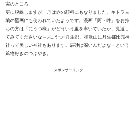
実のところ。
更に脱線しますが、丹は赤の顔料にもなりました。キトラ古
墳の壁画にも使われていたようです。漫画「阿・吽」をお持
ちの方は「にうつ様」がどういう里を率いていたか、見返し
てみてくださいな～♪にうつ=丹生都、和歌山に丹生都比売神
社って美しい神社もあります。辰砂は深いんだよなーという
鉱物好きのつぶやき。
－スポンサーリンク－