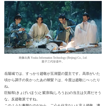
画像出典 Youku Information Technology (Beijing) Co., Ltd.
親子三代珍道中。
岳陽城では、すっかり趙敬が五湖盟の盟主です。高崇がいた
頃から調子の良かったあの辮髪？は、今度は趙敬にべったり
ね。
巨鯨幇(きょげいほう)と紫浪塢(しろうお)の当主は欠席だそう
な。反趙敬派ですね。
このような事態なのだから、二心も仕方ないと言う趙敬。漕