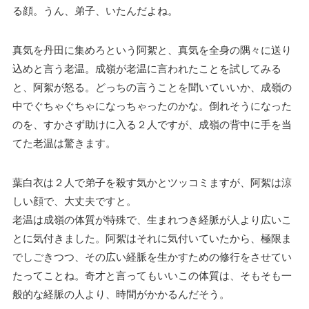
る顔。うん、弟子、いたんだよね。
真気を丹田に集めろという阿絮と、真気を全身の隅々に送り
込めと言う老温。成嶺が老温に言われたことを試してみる
と、阿絮が怒る。どっちの言うことを聞いていいか、成嶺の
中でぐちゃぐちゃになっちゃったのかな。倒れそうになった
のを、すかさず助けに入る２人ですが、成嶺の背中に手を当
てた老温は驚きます。
葉白衣は２人で弟子を殺す気かとツッコミますが、阿絮は涼
しい顔で、大丈夫ですと。
老温は成嶺の体質が特殊で、生まれつき経脈が人より広いこ
とに気付きました。阿絮はそれに気付いていたから、極限ま
でしごきつつ、その広い経脈を生かすための修行をさせてい
たってことね。奇才と言ってもいいこの体質は、そもそも一
般的な経脈の人より、時間がかかるんだそう。