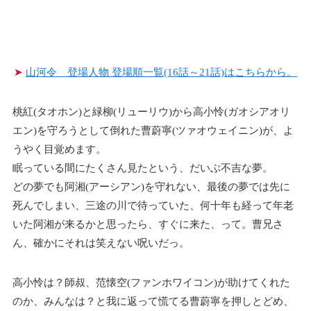
➤
山河令 登場人物 登場順一覧(16話～21話)はこちらから。
桃紅(タオホン)と緑柳(リューリウ)から高小怜(ガオシアオリ
エン)を守ろうとして倒れた曹蔚寧(ツァオウェイニン)が、よ
うやく目覚めます。
眠っている間にたくさん見たという、だいぶ不吉な夢。
どの夢でも阿湘(アーシアン)を守れない、最後の夢では先に
死んでしまい、三途の川で待っていた、何十年も経って年老
いた阿湘が来るかと思ったら、すぐに来た、って。曹兄さ
ん、確かにそれは笑えない呪いだっ。
高小怜は？師叔、范懐空(ファンホワイコン)が助けてくれた
のか、みんなは？と我に返って慌てる曹蔚寧を押しとどめ、