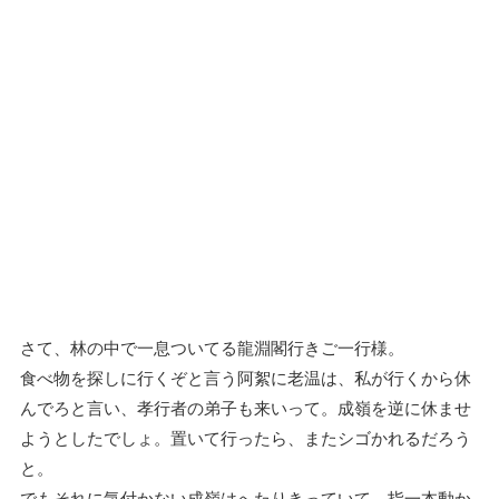
さて、林の中で一息ついてる龍淵閣行きご一行様。
食べ物を探しに行くぞと言う阿絮に老温は、私が行くから休
んでろと言い、孝行者の弟子も来いって。成嶺を逆に休ませ
ようとしたでしょ。置いて行ったら、またシゴかれるだろう
と。
でもそれに気付かない成嶺はへたりきっていて、指一本動か