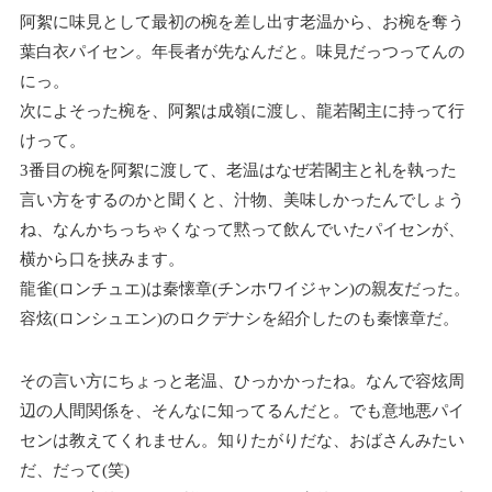
阿絮に味見として最初の椀を差し出す老温から、お椀を奪う
葉白衣パイセン。年長者が先なんだと。味見だっつってんの
にっ。
次によそった椀を、阿絮は成嶺に渡し、龍若閣主に持って行
けって。
3番目の椀を阿絮に渡して、老温はなぜ若閣主と礼を執った
言い方をするのかと聞くと、汁物、美味しかったんでしょう
ね、なんかちっちゃくなって黙って飲んでいたパイセンが、
横から口を挟みます。
龍雀(ロンチュエ)は秦懐章(チンホワイジャン)の親友だった。
容炫(ロンシュエン)のロクデナシを紹介したのも秦懐章だ。
その言い方にちょっと老温、ひっかかったね。なんで容炫周
辺の人間関係を、そんなに知ってるんだと。でも意地悪パイ
センは教えてくれません。知りたがりだな、おばさんみたい
だ、だって(笑)