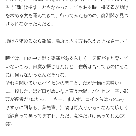
ろう師匠は探すこともなかった。でもある時、機関雀が助け
を求める文を運んできて、行ってみたものの、龍淵閣が見つ
けられなかったんだと。
助けを求めるなら龍雀、場所と入り方も教えときなさーい！
噂では、山の中に動く要塞があるらしく、天窗がまだ育って
いないころ、何度か探させたけど、住所は合ってるのにそこ
には何もなかったんだそうな。
それを聞いていたパイセンの悪口と、だが汁物は美味い♪
に、殺したいほど口が悪いなと言う老温。パイセン、幸い武
芸が達者だ♪にたっ。 もー、まんず、コイツらはっ(^m^)
さすがに阿絮も、葉先輩、汁物は毒入りかも～なんて珍しく
冗談言って笑ってますわ。ただ、老温だけは笑ってねえ(大
笑)