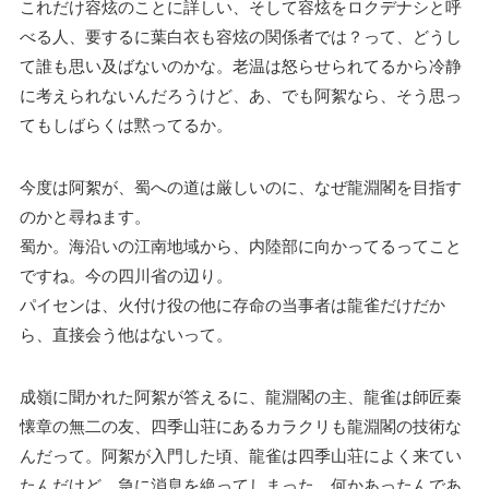
これだけ容炫のことに詳しい、そして容炫をロクデナシと呼
べる人、要するに葉白衣も容炫の関係者では？って、どうし
て誰も思い及ばないのかな。老温は怒らせられてるから冷静
に考えられないんだろうけど、あ、でも阿絮なら、そう思っ
てもしばらくは黙ってるか。
今度は阿絮が、蜀への道は厳しいのに、なぜ龍淵閣を目指す
のかと尋ねます。
蜀か。海沿いの江南地域から、内陸部に向かってるってこと
ですね。今の四川省の辺り。
パイセンは、火付け役の他に存命の当事者は龍雀だけだか
ら、直接会う他はないって。
成嶺に聞かれた阿絮が答えるに、龍淵閣の主、龍雀は師匠秦
懐章の無二の友、四季山荘にあるカラクリも龍淵閣の技術な
んだって。阿絮が入門した頃、龍雀は四季山荘によく来てい
たんだけど、急に消息を絶ってしまった。何かあったんであ