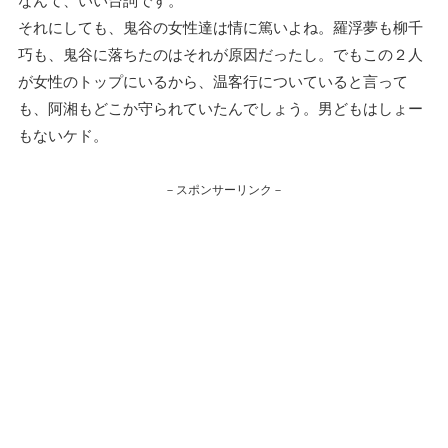
なんて、いい台詞です。
それにしても、鬼谷の女性達は情に篤いよね。羅浮夢も柳千
巧も、鬼谷に落ちたのはそれが原因だったし。でもこの２人
が女性のトップにいるから、温客行についていると言って
も、阿湘もどこか守られていたんでしょう。男どもはしょー
もないケド。
－スポンサーリンク－