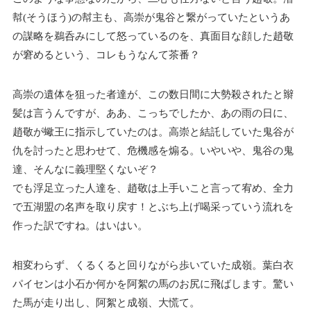
幇(そうほう)の幇主も、高崇が鬼谷と繋がっていたというあ
の謀略を鵜呑みにして怒っているのを、真面目な顔した趙敬
が窘めるという、コレもうなんて茶番？
高崇の遺体を狙った者達が、この数日間に大勢殺されたと辮
髪は言うんですが、ああ、こっちでしたか、あの雨の日に、
趙敬が蠍王に指示していたのは。高崇と結託していた鬼谷が
仇を討ったと思わせて、危機感を煽る。いやいや、鬼谷の鬼
達、そんなに義理堅くないぞ？
でも浮足立った人達を、趙敬は上手いこと言って宥め、全力
で五湖盟の名声を取り戻す！とぶち上げ喝采っていう流れを
作った訳ですね。はいはい。
相変わらず、くるくると回りながら歩いていた成嶺。葉白衣
パイセンは小石か何かを阿絮の馬のお尻に飛ばします。驚い
た馬が走り出し、阿絮と成嶺、大慌て。