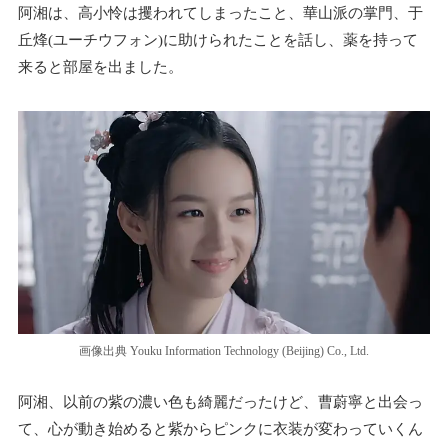
阿湘は、高小怜は攫われてしまったこと、華山派の掌門、于
丘烽(ユーチウフォン)に助けられたことを話し、薬を持って
来ると部屋を出ました。
画像出典 Youku Information Technology (Beijing) Co., Ltd.
阿湘、以前の紫の濃い色も綺麗だったけど、曹蔚寧と出会っ
て、心が動き始めると紫からピンクに衣装が変わっていくん