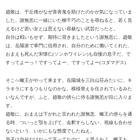
趙敬は、于丘烽がなぜ喜喪鬼を助けたのかが気になっていま
した。謝無恙に一緒にいた柳千巧のことを尋ねると、若く見
えるけど若い女とは思えない容赦ない武芸だったと。
自分は戦いもせず、期待に背きましたという謝無恙に、趙敬
は、岳陽派で掌門に信用され、自分のために働いてくれた、
おまえも死んだ宋懐仁(ソンホワイレン)も自慢の息子だ、で
すってよーっ！
ですってよー、
ですってよー(コダマデス)
そこへ蠍王がやって来ます。岳陽城を三白山荘みたいに、キ
ラキラにするつもりなのかな。模様替えを任されているみた
いなんですが、ふと、趙敬の傍らに侍る謝無恙が目に入りま
す。
趙敬に、おまえは下がれと言われた謝無恙、蠍王の傍らを通
る時、ついっと顎を上げて、会釈すらしない、視線も合わせ
ないという、いかにもな態度でしたねえ。
息子は自分だけだって言ってたのに…と思うわよ、蠍王も。