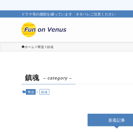
ドラマ等の感想を綴っています ネタバレご注意ください
ホーム
華流
鎮魂
鎮魂
– category –
華流
鎮魂
新着記事