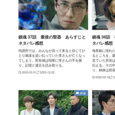
鎮魂 37話 最後の聖器 あらすじと
鎮魂 36話
ネタバレ感想
タバレ感想
特調所では、みんなが戻って来ると信じてひ
海星鑑に現れ
とり鴉達を追い払っていた李さんが亡くなっ
るところを、
てしまう。郭長城は咄嗟に李さんの手を握
見ていた所長
り、記憶と遺言を読み取りる。
伝える。その
り、林静は郭
2023-03-31
2023-12-22
2023-03-18
2
鎮魂