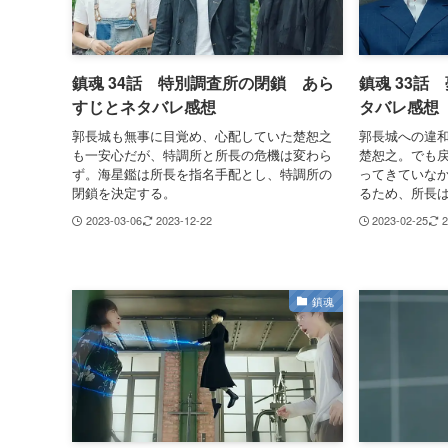
鎮魂 34話 特別調査所の閉鎖 あら
鎮魂 33話
すじとネタバレ感想
タバレ感想
郭長城も無事に目覚め、心配していた楚恕之
郭長城への違
も一安心だが、特調所と所長の危機は変わら
楚恕之。でも
ず。海星鑑は所長を指名手配とし、特調所の
ってきていな
閉鎖を決定する。
るため、所長
2023-03-06
2023-12-22
2023-02-25
2
鎮魂