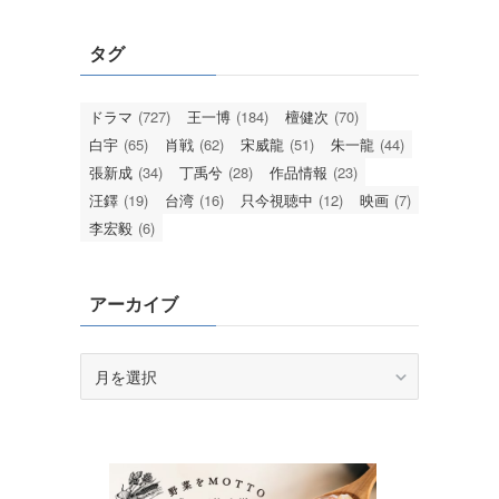
タグ
ドラマ
(727)
王一博
(184)
檀健次
(70)
白宇
(65)
肖戦
(62)
宋威龍
(51)
朱一龍
(44)
張新成
(34)
丁禹兮
(28)
作品情報
(23)
汪鐸
(19)
台湾
(16)
只今視聴中
(12)
映画
(7)
李宏毅
(6)
アーカイブ
ア
ー
カ
イ
ブ