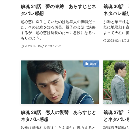
鎮魂 31話 夢の束縛 あらすじとネ
鎮魂 30話
タバレ感想
ネタバレ感
趙心慈に寄生していたのは地星人の獐獅だっ
沙雅と華玉柱
た。その経緯を知る所長。親子の会話は決裂
既に地君殿も
するが、趙心慈は所長のために悪役になるつ
よって天柱に
もりのよう。
2023-02-11
2
2023-02-15
2023-12-22
鎮魂
鎮魂 28話 恋人の復讐 あらすじと
鎮魂 27話
ネタバレ感想
とネタバレ
沙雅は華玉柱を探すことを条件に協力すると
記憶喪失騒動