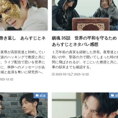
 巻き返し あらすじとネ
鎮魂 35話 世界の平和を守るた
あらすじとネタバレ感想
た夜尊が高部長達と対峙してい
１万年前の真実を経験した所長。夜尊達と
叢波のハッキングで教授と共に
戦いの中、聖器の力で開いてしまった時の
は、ライブ配信で思いを世界に
間に飛ばされるが、そこにいた教授と共に
中に、林静へのメッセージがあ
事の顛末までも確認する。
長城と血清を奪いに研究所へ。
2023-03-12
2023-12-22
023-12-22
鎮魂