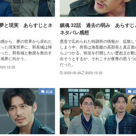
 夢と現実 あらすじとネ
鎮魂 32話 過去の弱み あらすじ
ネタバレ感想
和感から、夢の世界から戻れた
悪意で広められた特調所の情報が、拡散し
戻った現実世界に、郭長城は帰
しまう中、所長は海星鑑の高部長と真正面
かった。郭長城と教授を救出す
らぶつかる。状況を打開したい楚恕之が動
は地界に向かう。
出そうとするが、それこそが夜尊の思うつ
だった。
023-12-22
2023-02-20
2023-12-22
鎮魂