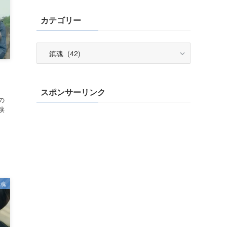
カテゴリー
カ
テ
ゴ
め
リ
スポンサーリンク
ー
の
狭
、
鎮魂