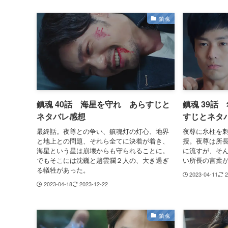
鎮魂
鎮魂 40話 海星を守れ あらすじと
鎮魂 39話
ネタバレ感想
すじとネタ
最終話。夜尊との争い、鎮魂灯の灯心、地界
夜尊に氷柱を
と地上との問題、それら全てに決着が着き、
授。夜尊は所
海星という星は崩壊からも守られることに。
に流すが、そ
でもそこには沈巍と趙雲瀾２人の、大き過ぎ
い所長の言葉
る犠牲があった。
2023-04-11
2
2023-04-18
2023-12-22
鎮魂