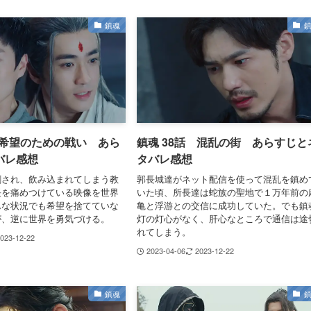
鎮魂
 希望のための戦い あら
鎮魂 38話 混乱の街 あらすじと
バレ感想
タバレ感想
刺され、飲み込まれてしまう教
郭長城達がネット配信を使って混乱を鎮め
長を痛めつけている映像を世界
いた頃、所長達は蛇族の聖地で１万年前の
んな状況でも希望を捨てていな
亀と浮游との交信に成功していた。でも鎮
が、逆に世界を勇気づける。
灯の灯心がなく、肝心なところで通信は途
れてしまう。
023-12-22
2023-04-06
2023-12-22
鎮魂