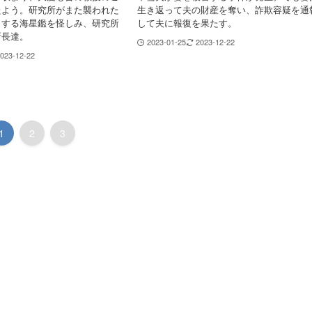
たよう。研究所がまた襲われた
生き返って夫の財産を奪い、詐欺容疑を通
とする海星鑑を怪しみ、研究所
して夫に報復を果たす。
所長達。
2023-01-25
2023-12-22
023-12-22
1
2
3