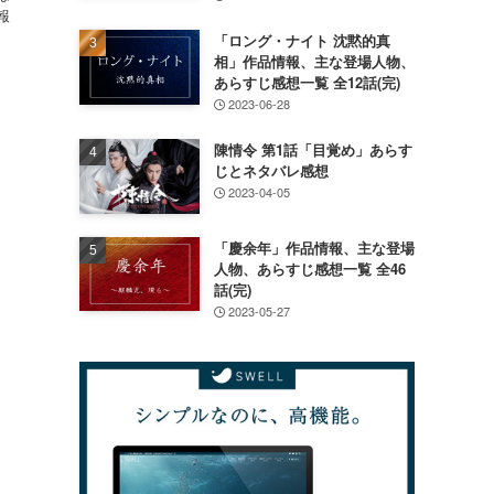
報
「ロング・ナイト 沈黙的真
相」作品情報、主な登場人物、
あらすじ感想一覧 全12話(完)
2023-06-28
陳情令 第1話「目覚め」あらす
じとネタバレ感想
2023-04-05
「慶余年」作品情報、主な登場
人物、あらすじ感想一覧 全46
話(完)
2023-05-27