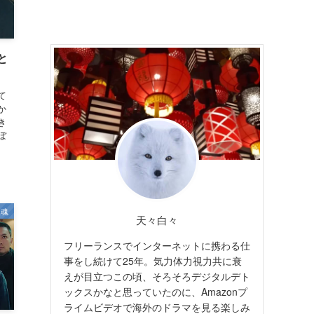
と
て
か
き
ぼ
鎮魂
天々白々
フリーランスでインターネットに携わる仕
事をし続けて25年。気力体力視力共に衰
えが目立つこの頃、そろそろデジタルデト
ックスかなと思っていたのに、Amazonプ
ライムビデオで海外のドラマを見る楽しみ