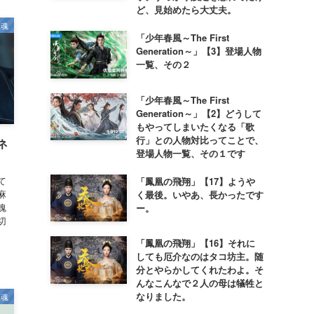
ど、見始めたら大丈夫。
鎮魂
「少年春風～The First
Generation～」【3】登場人物
一覧、その２
「少年春風～The First
Generation～」【2】どうして
もやってしまいたくなる「歌
行」との人物対比ってことで、
ネ
登場人物一覧、その１です
て
「鳳凰の飛翔」【17】ようや
麻
く最後。いやあ、長かったです
魂
ー。
切
「鳳凰の飛翔」【16】それに
しても厄介なのはタコ坊主。随
分とやらかしてくれたわよ。そ
んなこんなで２人の母は犠牲と
なりました。
鎮魂