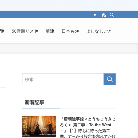
覧
50音順リスト
華流
日本もの
よしなしごと
新着記事
「唐朝詭事録＜とうちょうきじ
ろく＞ 第二季－To the West
－」【1】待ちに待った第二
季。すっかり設定を忘れてたけ