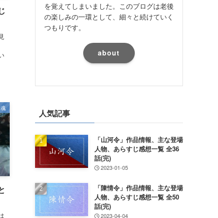
を覚えてしまいました。このブログは老後
じ
の楽しみの一環として、細々と続けていく
つもりです。
見
about
い
鎮魂
人気記事
「山河令」作品情報、主な登場
人物、あらすじ感想一覧 全36
話(完)
2023-01-05
「陳情令」作品情報、主な登場
と
人物、あらすじ感想一覧 全50
話(完)
は
2023-04-04