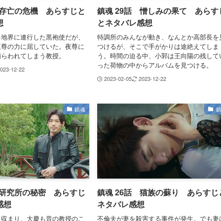
 存亡の危機 あらすじと
鎮魂 29話 憎しみの果て あらす
想
とネタバレ感想
を地界に連行した黒袍使だが、
特調所のみんなが動き、なんとか高部長を
夜尊の力に屈していた。夜尊に
つけるが、そこで手がかりは途絶えてしま
捕らわれてしまう教授。
う。時間の迫る中、小郭は王向陽の残して
った荷物の中からアルバムを見つける。
023-12-22
2023-02-05
2023-12-22
鎮魂
 研究所の秘密 あらすじ
鎮魂 26話 猫族の蘇り あらすじ
感想
ネタバレ感想
も収まり、大慶も昔の教授のこ
不倫夫が妻を殺害する事件が発生。でも妻