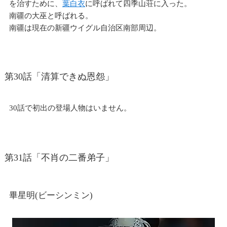
を治すために、
葉白衣
に呼ばれて四季山荘に入った。
南疆の大巫と呼ばれる。
南疆は現在の新疆ウイグル自治区南部周辺。
第30話「清算できぬ恩怨」
30話で初出の登場人物はいません。
第31話「不肖の二番弟子」
畢星明(ビーシンミン)