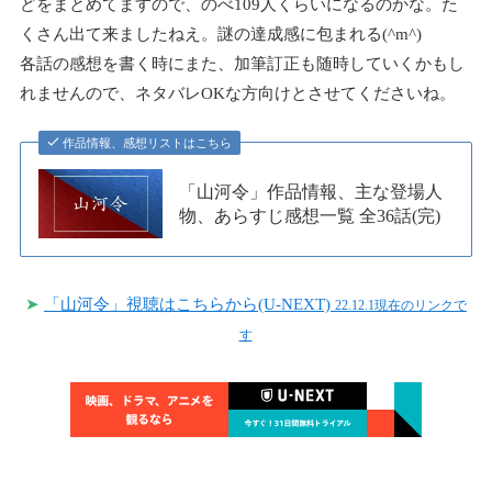
どをまとめてますので、のべ109人くらいになるのかな。た
くさん出て来ましたねえ。
謎の達成感に包まれる(^m^)
各話の感想を書く時にまた、加筆訂正も随時していくかもし
れませんので、ネタバレOKな方向けとさせてくださいね。
作品情報、感想リストはこちら
「山河令」作品情報、主な登場人
物、あらすじ感想一覧 全36話(完)
➤
「山河令」視聴はこちらから(U-NEXT)
22.12.1現在のリンクで
す