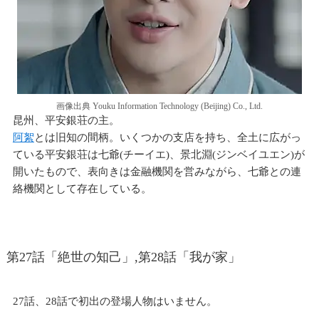
画像出典 Youku Information Technology (Beijing) Co., Ltd.
昆州、平安銀荘の主。
阿絮
とは旧知の間柄。いくつかの支店を持ち、全土に広がっ
ている平安銀荘は七爺(チーイエ)、景北淵(ジンベイユエン)が
開いたもので、表向きは金融機関を営みながら、七爺との連
絡機関として存在している。
第27話「絶世の知己」,第28話「我が家」
27話、28話で初出の登場人物はいません。