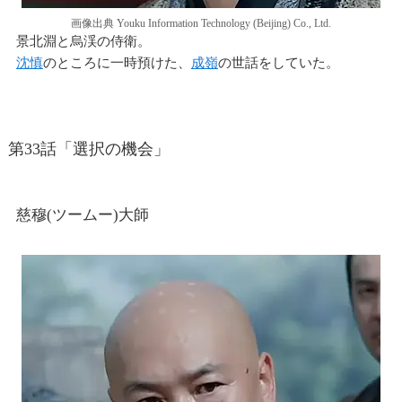
画像出典 Youku Information Technology (Beijing) Co., Ltd.
景北淵と烏渓の侍衛。
沈慎
のところに一時預けた、
成嶺
の世話をしていた。
第33話「選択の機会」
慈穆(ツームー)大師