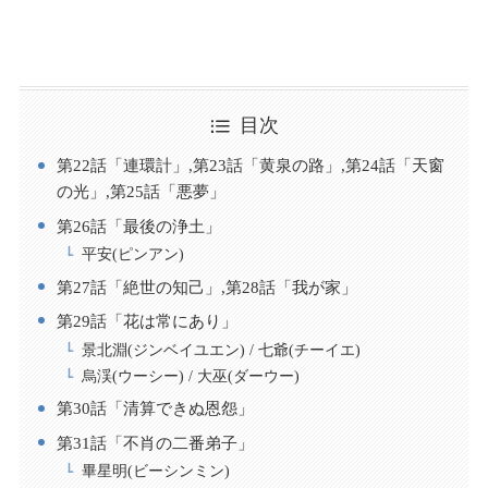
目次
第22話「連環計」,第23話「黄泉の路」,第24話「天窗
の光」,第25話「悪夢」
第26話「最後の浄土」
平安(ピンアン)
第27話「絶世の知己」,第28話「我が家」
第29話「花は常にあり」
景北淵(ジンベイユエン) / 七爺(チーイエ)
烏渓(ウーシー) / 大巫(ダーウー)
第30話「清算できぬ恩怨」
第31話「不肖の二番弟子」
畢星明(ビーシンミン)