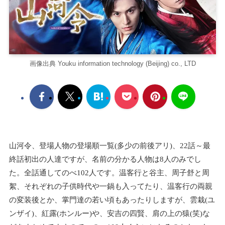
画像出典 Youku information technology (Beijing) co., LTD
山河令、登場人物の登場順一覧(多少の前後アリ)、22話～最
終話初出の人達ですが、名前の分かる人物は8人のみでし
た。全話通してのべ102人です。温客行と谷主、周⼦舒と周
絮、それぞれの子供時代や一鍋も入ってたり、温客行の両親
の変装後とか、掌門達の若い頃もあったりしますが、雲栽(ユ
ンザイ)、紅露(ホンルー)や、安吉の四賢、肩の上の猿(笑)な