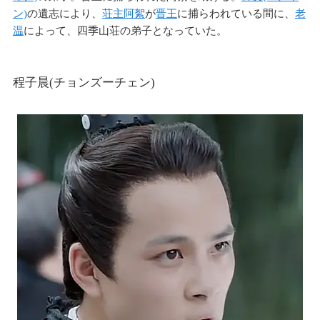
ン)
の遺志により、
荘主阿絮
が
晋王
に捕らわれている間に、
老
温
によって、四季山荘の弟子となっていた。
程子晨(チョンズーチェン)