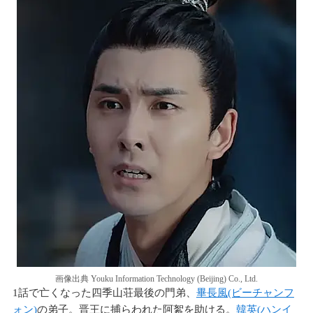
画像出典 Youku Information Technology (Beijing) Co., Ltd.
1話で亡くなった四季山荘最後の門弟、
畢長風(ビーチャンフ
ォン)
の弟子。晋王に捕らわれた阿絮を助ける。
韓英(ハンイ