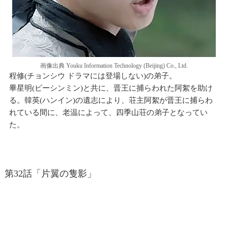
画像出典 Youku Information Technology (Beijing) Co., Ltd.
程修(チョンシウ ドラマには登場しない)の弟子。
畢星明(ビーシンミン)と共に、晋王に捕らわれた阿絮を助け
る。韓英(ハンイン)の遺志により、荘主阿絮が晋王に捕らわ
れている間に、老温によって、四季山荘の弟子となってい
た。
第32話「片翼の隻影」