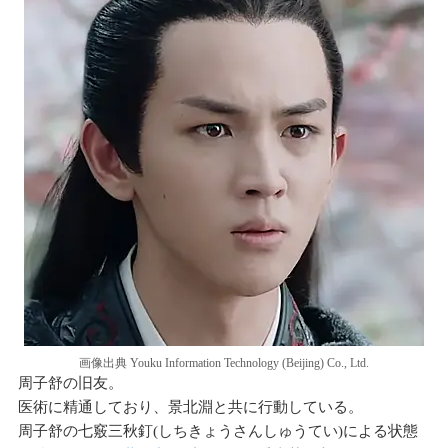
画像出典 Youku Information Technology (Beijing) Co., Ltd.
周⼦舒の旧友。
医術に精通しており、景北淵と共に行動している。
周⼦舒の七竅三秋釘(しちきょうさんしゅうてい)による状態