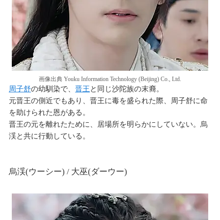
画像出典 Youku Information Technology (Beijing) Co., Ltd.
周⼦舒
の幼馴染で、
晋王
と同じ沙陀族の末裔。
元晋王の側近でもあり、晋王に毒を盛られた際、周⼦舒に命
を助けられた恩がある。
晋王の元を離れたために、居場所を明らかにしていない。烏
渓と共に行動している。
烏渓(ウーシー) / 大巫(ダーウー)