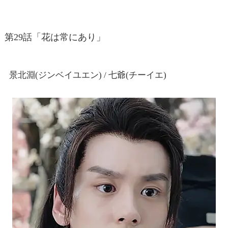
第29話「花は常にあり」
景北淵(ジンベイユエン) / 七爺(チーイエ)