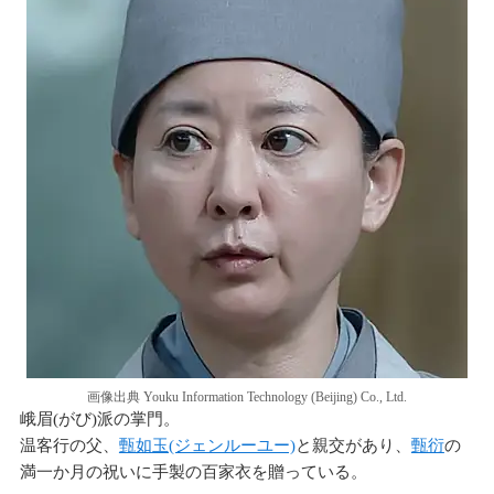
画像出典 Youku Information Technology (Beijing) Co., Ltd.
峨眉(がび)派の掌門。
温客行の父、
甄如玉(ジェンルーユー)
と親交があり、
甄衍
の
満一か月の祝いに手製の百家衣を贈っている。