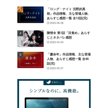
「ロング・ナイト 沈黙的真
相」作品情報、主な登場人物、
あらすじ感想一覧 全12話(完)
2023-06-28
陳情令 第1話「目覚め」あらす
じとネタバレ感想
2023-04-05
「慶余年」作品情報、主な登場
人物、あらすじ感想一覧 全46
話(完)
2023-05-27