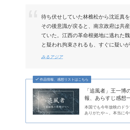
待ち伏せしていた林樵松から沈近真を
その後意識が戻ると、南京政府は共産
ていた。江西の革命根拠地に逃れた魏
と疑われ拘束されるも、すぐに疑いが
みるアジア
作品情報、感想リストはこちら
「追風者」王一博の
報、あらすじ感想一
本国でも今年放映のドラ
ありがたや～。本当に今