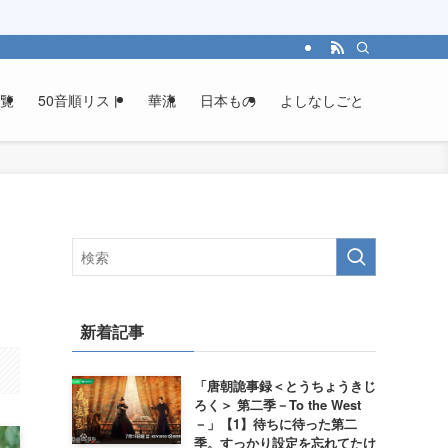
覧
50音順リスト
華流
日本もの
よしなしごと
新着記事
「唐朝詭事録＜とうちょうきじ
ろく＞ 第二季－To the West
－」【1】待ちに待った第二
季。すっかり設定を忘れてたけ