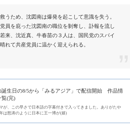
救うため、沈図南は爆発を起こして意識を失う。
党員を庇った沈図南の職位を剝奪し、訃報を流し
若来、沈近真、牛春苗の３人は、国民党のスパイ
晴れて共産党員に温かく迎えられる。
誕生日の8/5から「みるアジア」で配信開始 作品情
覧(完)
マが、この早さで日本語の字幕付きで入ってきました。ありがたや
年は怒涛のように日本に王一博が(嬉)