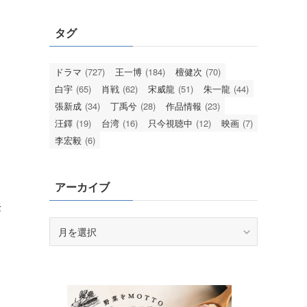
タグ
ドラマ
(727)
王一博
(184)
檀健次
(70)
白宇
(65)
肖戦
(62)
宋威龍
(51)
朱一龍
(44)
張新成
(34)
丁禹兮
(28)
作品情報
(23)
汪鐸
(19)
台湾
(16)
只今視聴中
(12)
映画
(7)
李宏毅
(6)
コ
アーカイブ
来
ア
ー
カ
イ
ブ