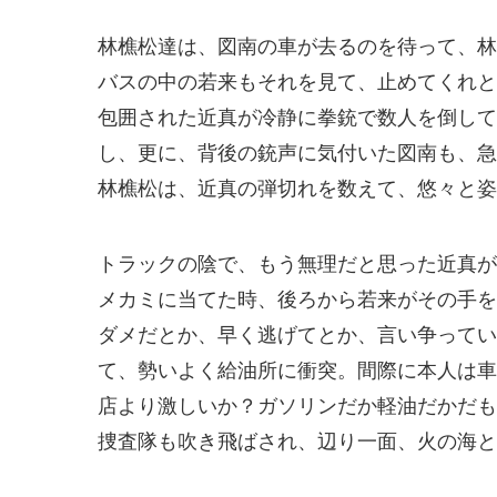
林樵松達は、図南の車が去るのを待って、林
バスの中の若来もそれを見て、止めてくれと
包囲された近真が冷静に拳銃で数人を倒して
し、更に、背後の銃声に気付いた図南も、急
林樵松は、近真の弾切れを数えて、悠々と姿
トラックの陰で、もう無理だと思った近真が
メカミに当てた時、後ろから若来がその手を
ダメだとか、早く逃げてとか、言い争ってい
て、勢いよく給油所に衝突。間際に本人は車
店より激しいか？ガソリンだか軽油だかだも
捜査隊も吹き飛ばされ、辺り一面、火の海と