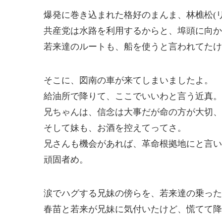
爆発に巻き込まれた格好のまんま、林樵松(
共産党は水路を利用するからと、埠頭に向か
若来達のルートも、船を使うと言われてたけ
そこに、図南の車が来てしまいましたよ。
給油所で降りて、ここでいいわと言う近真。
兄ちゃんは、信念は大事だが命の方が大切、
そして妹も、お酒を控えてってさ。
兄さんも機会があれば、革命根拠地にと言い
頑固者め。
涙でハグする兄妹の傍らを、若来達の乗った
春苗と若来が兄妹に気付いたけど、慌てて降