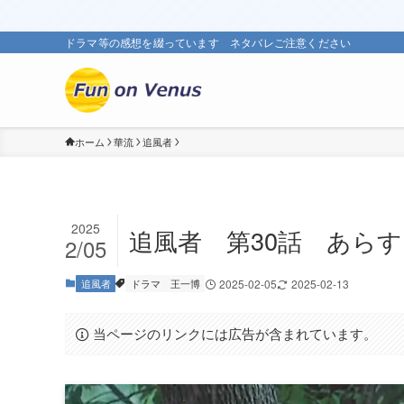
ドラマ等の感想を綴っています ネタバレご注意ください
ホーム
華流
追風者
2025
追風者 第30話 あら
2/05
追風者
ドラマ
王一博
2025-02-05
2025-02-13
当ページのリンクには広告が含まれています。