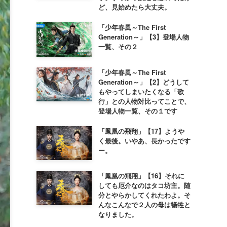
ど、見始めたら大丈夫。
「少年春風～The First
Generation～」【3】登場人物
一覧、その２
「少年春風～The First
Generation～」【2】どうして
もやってしまいたくなる「歌
行」との人物対比ってことで、
登場人物一覧、その１です
「鳳凰の飛翔」【17】ようや
く最後。いやあ、長かったです
ー。
「鳳凰の飛翔」【16】それに
しても厄介なのはタコ坊主。随
分とやらかしてくれたわよ。そ
んなこんなで２人の母は犠牲と
なりました。