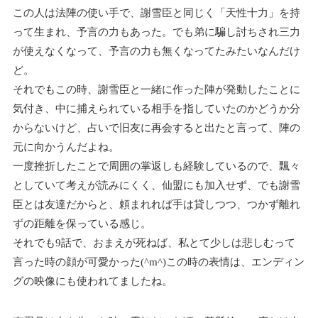
この人は法陣の使い手で、謝雪臣と同じく「天性十力」を持
って生まれ、予言の力もあった。でも弟に騙し討ちされ三力
が使えなくなって、予言の力も無くなってたみたいなんだけ
ど。
それでもこの時、謝雪臣と一緒に作った陣が発動したことに
気付き、中に捕えられている相手を指していたのかどうか分
からないけど、占いで旧友に再会すると出たと言って、陣の
元に向かうんだよね。
一度挫折したことで周囲の掌返しも経験しているので、飄々
としていて考えが読みにくく、仙盟にも加入せず、でも謝雪
臣とは友達だからと、頼まれれば手は貸しつつ、つかず離れ
ずの距離を保っている感じ。
それでも9話で、おまえが死ねば、私とて少しは悲しむって
言った時の顔が可愛かった(^m^)この時の表情は、エンディン
グの映像にも使われてましたね。