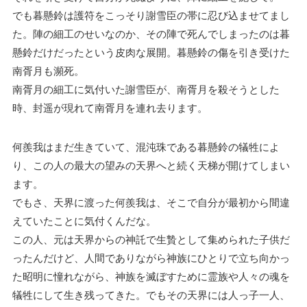
でも暮懸鈴は護符をこっそり謝雪臣の帯に忍び込ませてまし
た。陣の細工のせいなのか、その陣で死んでしまったのは暮
懸鈴だけだったという皮肉な展開。暮懸鈴の傷を引き受けた
南胥月も瀕死。
南胥月の細工に気付いた謝雪臣が、南胥月を殺そうとした
時、封遥が現れて南胥月を連れ去ります。
何羨我はまだ生きていて、混沌珠である暮懸鈴の犠牲によ
り、この人の最大の望みの天界へと続く天梯が開けてしまい
ます。
でもさ、天界に渡った何羨我は、そこで自分が最初から間違
えていたことに気付くんだな。
この人、元は天界からの神託で生贄として集められた子供だ
ったんだけど、人間でありながら神族にひとりで立ち向かっ
た昭明に憧れながら、神族を滅ぼすために霊族や人々の魂を
犠牲にして生き残ってきた。でもその天界には人っ子一人、