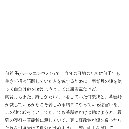
何羨我(ホーシエンウオ)って、自分の目的のために何千年も
生きて様々暗躍していた人を滅するために、南胥月の陣を使
って自分は命を賭けようとしてた謝雪臣だけど。
南胥月もまた、許しがたい行いをしていた何羨我と、暮懸鈴
が愛しているからこそ苦しめる結果になっている謝雪臣を、
この陣で殺そうとしてた。でも暮懸鈴だけは助けようと、最
強の護符を暮懸鈴に渡していて、更に暮懸鈴が傷を負ったら
それを引き受けて自分が死ぬように、陣に細工を施して。