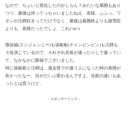
なので、ちょいと黒化したのかしらん？みたいな展開もあり
つつ、最後は持ってっちゃいましたねえ、若様。ふふっ。ワ
タシが汪鐸好きってだけでなく、最後は暮懸鈴よりも謝雪臣
よりも、若様だったでしょ、これ(^m^)
孫珍妮(スンジェンニー)も張彬彬(チャンビンビン)も汪鐸も、
３役演じているので、それぞれ衣装が違ったりして凝ってい
て、なかなかに眼福でございました。
特に張彬彬と汪鐸は、過去世での違う人になった時の表情が
良かったなー。目がだいぶ変わるんですよ。化粧の違いもあ
ったとは思うけど。
－スポンサーリンク－