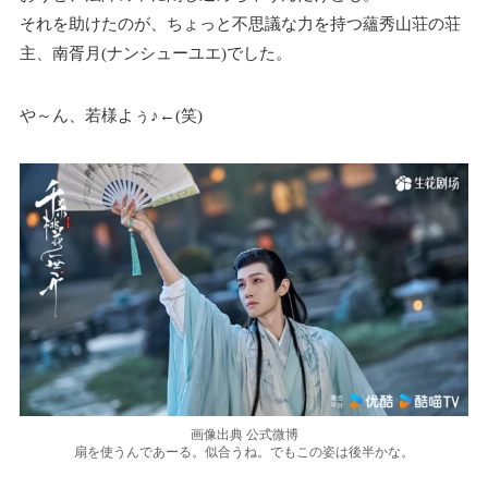
それを助けたのが、ちょっと不思議な力を持つ蘊秀山荘の荘
主、南胥月(ナンシューユエ)でした。
や～ん、若様よぅ♪←(笑)
画像出典 公式微博
扇を使うんであーる。似合うね。でもこの姿は後半かな。