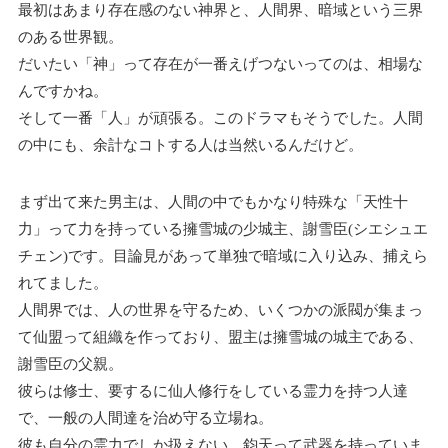
最初はあまり存在感のない神界と、人間界、暗域という三界
のある世界観。
だいたい「神」って存在が一番えげつないってのは、相場な
んですかね。
そして一番「人」が頑張る。このドラマもそうでした。人間
の中にも、余計なコトする人は当然いるんだけど。
まず出て来た男主は、人間の中でもかなり特殊な「天性十
力」って力を持っている擁雪城の少城主、謝雪臣(シエシュエ
チェン)です。目論見があって単独で暗域に入り込み、捕えら
れてました。
人間界では、人の世界を守るため、いくつかの派閥が集まっ
て仙盟って組織を作っており、盟主は擁雪城の城主である、
謝雪臣の父親。
彼らは修士、要するに仙人修行をしている霊力を持つ人達
で、一般の人間達を治め守る立場ね。
彼も自分の霊力でしか扱えない、鈞天って武器を持っていま