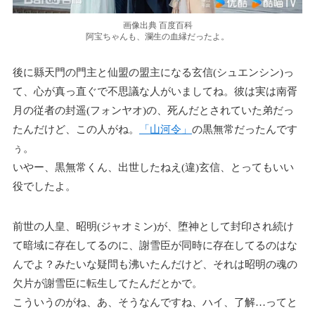
画像出典 百度百科
阿宝ちゃんも、瀾生の血縁だったよ。
後に縣天門の門主と仙盟の盟主になる玄信(シュエンシン)っ
て、心が真っ直ぐで不思議な人がいましてね。彼は実は南胥
月の従者の封遥(フォンヤオ)の、死んだとされていた弟だっ
たんだけど、この人がね。
「山河令」
の黒無常だったんです
ぅ。
いやー、黒無常くん、出世したねえ(違)玄信、とってもいい
役でしたよ。
前世の人皇、昭明(ジャオミン)が、堕神として封印され続け
て暗域に存在してるのに、謝雪臣が同時に存在してるのはな
んでよ？みたいな疑問も沸いたんだけど、それは昭明の魂の
欠片が謝雪臣に転生してたんだとかで。
こういうのがね、あ、そうなんですね、ハイ、了解…ってと