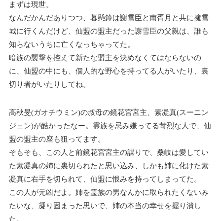
まずは現世。
なんだかんだありつつ、暮懸鈴は謝雪臣と南胥月と共に擁雪
城に行くんだけど、仙盟の盟主だった謝雪臣の父親は、誰も
知らないうちに亡くなっちゃってた。
暗族の襲撃を控えて新たな盟主を決めなくてはならないの
に、仙盟の中にも、個人的な野心を持ってる人がいたり、裏
切り者がいたりしてね。
高秋旻(ガオチウミン)の叔母の鏡花宮宮主、素凝真(スーニン
ジェン)が酷かったなー。霊族を忌み嫌ってる苛烈な人で、仙
盟の盟主の座も狙ってます。
そもそも、この人と前鏡花宮宮主の謀りで、桑岐は愛してい
た素凝真の姉に裏切られたと思い込み、しかも姉に化けた素
凝真に右手を切られて、仙盟に恨みを持ってしまってた。
この人が元凶だよ。姉を霊族の男なんかに取られたくないみ
たいな、凝り固まった思いで、姉の本当の幸せを握り潰し
た。