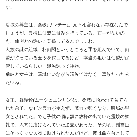
す。
暗域の尊主は、桑岐(サンチー)。元々相容れない存在なんで
しょうが、異様に仙盟に恨みを持っている。右手がないの
も、仙盟との諍いに関係してるんでしょね。
人族の謎の組織、朽仙閣というところと手を組んでいて、仙
盟が持っている玉令を探してるけど、本当の狙いは仙盟が保
管しているらしい、混沌珠って神器。
桑岐と女主は、暗域にいながら暗族ではなく、霊族だったみ
たいね。
女主、暮懸鈴(ムーシュエンリン)は、桑岐に拾われて育てら
れた弟子。なぜか霊力が使えず、魔力で強くなり、暗域の聖
女とされてた。でも子供の頃は額に紋様の出ていた霊族の奴
隷で、人間に虐げられていた過去があった。その頃、謝雪臣
にそっくりな人物に助けられたんだけど、彼は命を落として