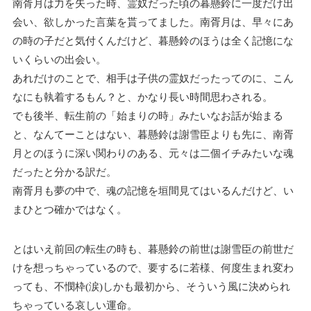
南胥月は力を失った時、霊奴だった頃の暮懸鈴に一度だけ出
会い、欲しかった言葉を貰ってました。南胥月は、早々にあ
の時の子だと気付くんだけど、暮懸鈴のほうは全く記憶にな
いくらいの出会い。
あれだけのことで、相手は子供の霊奴だったってのに、こん
なにも執着するもん？と、かなり長い時間思わされる。
でも後半、転生前の「始まりの時」みたいなお話が始まる
と、なんてーことはない、暮懸鈴は謝雪臣よりも先に、南胥
月とのほうに深い関わりのある、元々は二個イチみたいな魂
だったと分かる訳だ。
南胥月も夢の中で、魂の記憶を垣間見てはいるんだけど、い
まひとつ確かではなく。
とはいえ前回の転生の時も、暮懸鈴の前世は謝雪臣の前世だ
けを想っちゃっているので、要するに若様、何度生まれ変わ
っても、不憫枠(涙)しかも最初から、そういう風に決められ
ちゃっている哀しい運命。