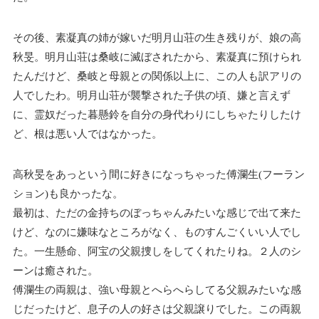
その後、素凝真の姉が嫁いだ明月山荘の生き残りが、娘の高
秋旻。明月山荘は桑岐に滅ぼされたから、素凝真に預けられ
たんだけど、桑岐と母親との関係以上に、この人も訳アリの
人でしたわ。明月山荘が襲撃された子供の頃、嫌と言えず
に、霊奴だった暮懸鈴を自分の身代わりにしちゃたりしたけ
ど、根は悪い人ではなかった。
高秋旻をあっという間に好きになっちゃった傅瀾生(フーラン
ション)も良かったな。
最初は、ただの金持ちのぼっちゃんみたいな感じで出て来た
けど、なのに嫌味なところがなく、ものすんごくいい人でし
た。一生懸命、阿宝の父親捜しをしてくれたりね。２人のシ
ーンは癒された。
傅瀾生の両親は、強い母親とへらへらしてる父親みたいな感
じだったけど、息子の人の好さは父親譲りでした。この両親