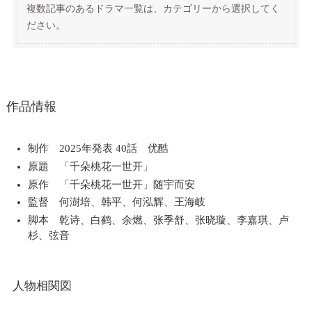
複数記事のあるドラマ一覧は、カテゴリーから選択してく
ださい。
作品情報
制作 2025年発表 40話 优酷
原題 「千朵桃花一世开」
原作 「千朵桃花一世开」随宇而安
監督 何澍培、韩平、何泓辉、王海岐
脚本 乾诗、白鹤、余燃、张季舒、张晓璇、李嘉琪、卢
杉、弦音
人物相関図