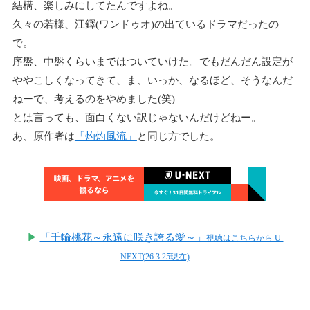
結構、楽しみにしてたんですよね。
久々の若様、汪鐸(ワンドゥオ)の出ているドラマだったの
で。
序盤、中盤くらいまではついていけた。でもだんだん設定が
ややこしくなってきて、ま、いっか、なるほど、そうなんだ
ねーで、考えるのをやめました(笑)
とは言っても、面白くない訳じゃないんだけどねー。
あ、原作者は
「灼灼風流」
と同じ方でした。
▶
「千輪桃花～永遠に咲き誇る愛～」
視聴はこちらから U-
NEXT(26.3.25現在)