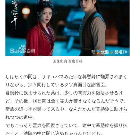
画像出典 百度百科
しばらくの間は、サキュパスみたいな暮懸鈴に翻弄されまく
りながら、渋々同行しているクソ真面目な謝雪臣。
暮懸鈴に飲ませられた薬は、少しの間霊力を復活させるけ
ど、その後、10日間は全く霊力が使えなくなるんだそうで、
暗族の追っ手が襲って来る中、なんだかんだ暮懸鈴に助けら
れつつの道中。
でもこっそり霊力を回復させていて、途中で暮懸鈴を振り払
おうと、法陣の中に閉じ込めちゃうんだけども。