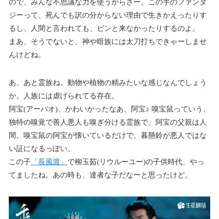
ので、みんな不思議な力を使うからさー。この手のファンタ
ジーって、死んでも訳の分からない理由で生きかえったりす
るし、人間と言われても、ピンと来なかったりするのよ。
まあ、そうでないと、神や暗族には太刀打ちできゃーしませ
んけどね。
あ、あと霊族ね。動物や植物の精みたいな感じなんでしょう
か。人族には虐げられてる存在。
阿宝(アーバオ)、かわいかったなあ、阿宝♪ 嗅宝鼠っていう、
独特の嗅覚で善人悪人も嗅ぎ分ける霊族で、阿宝の父親は人
間。嗅宝鼠の阿宝が懐いているだけで、暮懸鈴が悪人ではな
い証になるっぽい。
この子
「長風渡」
で柳玉茹(リウルーユー)の子供時代、やっ
てましたね。あの時も、達者な子だなーと思ったけど。