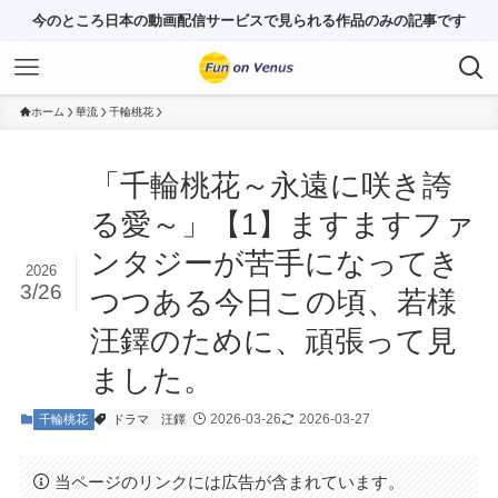
今のところ日本の動画配信サービスで見られる作品のみの記事です
ホーム
華流
千輪桃花
「千輪桃花～永遠に咲き誇
る愛～」【1】ますますファ
ンタジーが苦手になってき
2026
3/26
つつある今日この頃、若様
汪鐸のために、頑張って見
ました。
2026-03-26
2026-03-27
千輪桃花
ドラマ
汪鐸
当ページのリンクには広告が含まれています。