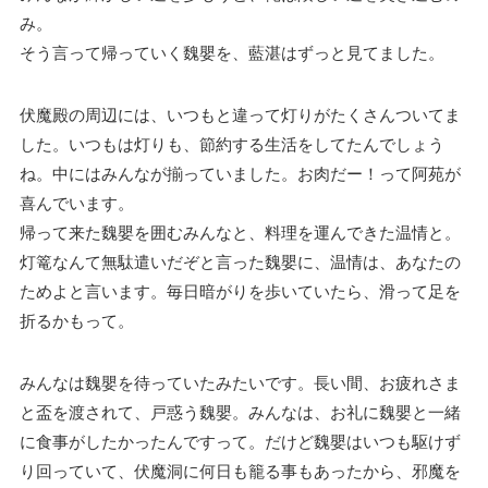
み。
そう言って帰っていく魏嬰を、藍湛はずっと見てました。
伏魔殿の周辺には、いつもと違って灯りがたくさんついてま
した。いつもは灯りも、節約する生活をしてたんでしょう
ね。中にはみんなが揃っていました。お肉だー！って阿苑が
喜んでいます。
帰って来た魏嬰を囲むみんなと、料理を運んできた温情と。
灯篭なんて無駄遣いだぞと言った魏嬰に、温情は、あなたの
ためよと言います。毎日暗がりを歩いていたら、滑って足を
折るかもって。
みんなは魏嬰を待っていたみたいです。長い間、お疲れさま
と盃を渡されて、戸惑う魏嬰。みんなは、お礼に魏嬰と一緒
に食事がしたかったんですって。だけど魏嬰はいつも駆けず
り回っていて、伏魔洞に何日も籠る事もあったから、邪魔を