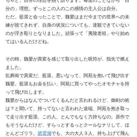
ちゃと、自分の理想を熱く語ります。毎度のことながら「自
分の」理想。ずっとこの人のこの感情の主人公は自分。
ただ、藍湛と会ったことで、魏嬰はまだ今までの世界への未
練が捨てきれず、自身の状況についても、達観できていない
のが浮き彫りとなりました。頑張って「夷陵老祖」やり始め
てはいるんだけどね。
その時、魏嬰が異変を感じて取り出した呪符が、指先で燃え
ました。
乱葬崗で異変だ、藍湛、悪いなって、阿苑を抱いて飛び出す
魏嬰。藍湛もお金を払い、阿苑に買ってやったオモチャを持
って飛び出します。
魏嬰からはなんでついてくるんだと言われるけど、御剣の術
は？と聞いて、持ってないと言われた途端、阿苑を抱き取っ
て走り出す藍湛。この人、とんでもなく力持ちなの。原作で
もそうなんだけど、すらっとするっとクールなナリして、ほ
とんどゴリラ。
碧霊湖
でも、大の大人３人、持ち上げて飛ん