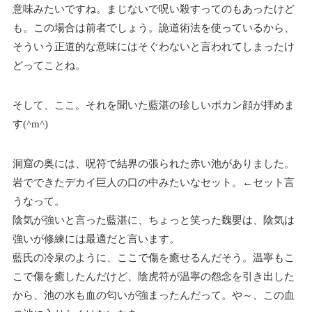
意味みたいですね。まじないで呪い殺すってのもあったけど
も。この場合は前者でしょう。詭道術法を使っているから、
そういう正道的な意味にはそぐわないと言われてしまったけ
どってことね。
そして、ここ。それを聞いた藍湛の珍しいポカン顔が拝めま
す(^m^)
洞窟の奥には、呪符で結界の張られた赤い池がありました。
岩でできたデカイ巨人の口の中みたいなセット。←セット言
うなって。
陰気が強いと言った藍湛に、ちょっと笑った魏嬰は、陰気は
強いが修練には最適だと言います。
藍氏の冷泉のように、ここで傷を癒せるんだそう。温寧もこ
こで傷を癒したんだけど、陰虎符が温寧の怨念を引き出した
から、池の水も血の匂いが強まったんだって。や～、この血