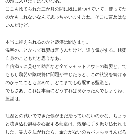
の池に入りたくはないなあ。
ここも捨てられた三か月の間に既に見つけていて、使ってた
のかもしれないなんて思っちゃいますよね。そこに言及はな
いんだけど。
本当に抑えられるのかと藍湛は聞きます。
温寧のことかって魏嬰は言うんだけど、違う気がする。魏嬰
自身のこともだと思うなあ。
自信満々に見せて助言など全てシャットアウトの魏嬰と、で
ももし魏嬰や陰虎符に問題が生じたらと、この状況を続ける
のかってことも含めて、どこまでも心配する藍湛と。
でもさあ、これは本当にどうすれば良かったんでしょうね、
藍湛は。
江澄との戦いでできた傷がまだ治っていないのかな、ちょっ
と咳き込む魏嬰を心配する藍湛は、魏嬰に手を振り払われま
した。霊力を注がれたら、金丹がないのもバレちゃうんだろ