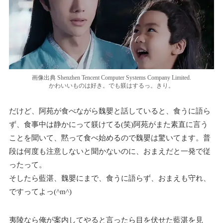
画像出典 Shenzhen Tencent Computer Systems Company Limited.
かわいいものは好き。でも躾はするっ。きり。
だけど、阿苑が食べながら魏嬰と話していると、食うに語ら
ず、食事中は静かにって躾けてる(笑)阿苑がまた素直に言う
ことを聞いて、黙って食べ始めるので魏嬰は驚いてます。普
段は何度も注意しないと聞かないのに、おまえだと一発で従
ったって。
そしたら藍湛、魏嬰にまで、食うに語らず、おまえも守れ、
ですってよっ(^m^)
夷陵なら俺が案内してやると言ったら目を伏せた藍湛を見