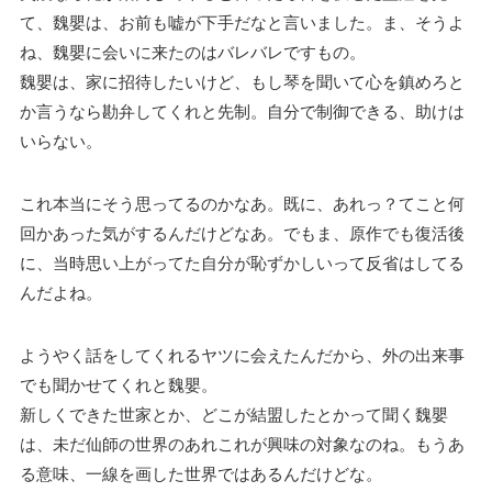
て、魏嬰は、お前も嘘が下手だなと言いました。ま、そうよ
ね、魏嬰に会いに来たのはバレバレですもの。
魏嬰は、家に招待したいけど、もし琴を聞いて心を鎮めろと
か言うなら勘弁してくれと先制。自分で制御できる、助けは
いらない。
これ本当にそう思ってるのかなあ。既に、あれっ？てこと何
回かあった気がするんだけどなあ。でもま、原作でも復活後
に、当時思い上がってた自分が恥ずかしいって反省はしてる
んだよね。
ようやく話をしてくれるヤツに会えたんだから、外の出来事
でも聞かせてくれと魏嬰。
新しくできた世家とか、どこが結盟したとかって聞く魏嬰
は、未だ仙師の世界のあれこれが興味の対象なのね。もうあ
る意味、一線を画した世界ではあるんだけどな。