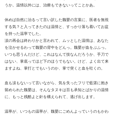
うか。温情以外には、治療もできないってことかあ。
休めば自然に治るって言い訳した魏嬰の言葉に、医者を無視
する気？と入ってきたのは温情と、すっかり落ち着いてお盆
を持った温寧でした。
涙の再会は終わりかと言われて、ムッとした温情は、あなた
を泣かせるわって魏嬰の背中をどんっ。魏嬰が血をぶふっ。
いつも思うんだけど、これはなんて技なんだろうか、手刀で
はない、掌底ってほど下のほうでもない。けど、よく出て来
ますよね、掌打とでもいうのか、掌で突くと血を吐くの。
血も涙もないって言いながら、気を失ったフリで藍湛に抱き
留められた魏嬰は、そんなタヌキは百も承知とばかりの温情
に、もっと残酷よと針を構えられて、逃げ出します。
温寧が、いつもの温寧が、魏嬰にごめんよっていうのもかわ