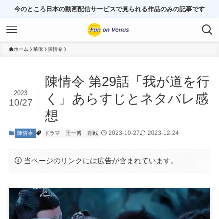
今のところ日本の動画配信サービスで見られる作品のみの記事です
ホーム
華流
陳情令
陳情令 第29話「我が道を行
2023
く」あらすじとネタバレ感
10/27
想
2023-10-27
2023-12-24
陳情令
ドラマ
王一博
肖戦
当ページのリンクには広告が含まれています。