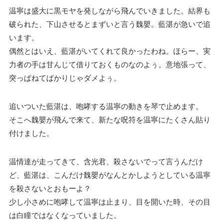
温寧は盛大に黒モヤを発しながら飛んでいきました。結界も
破られた、下山させるとまずいと言う魏嬰。藍湛が急いで追
います。
偶然とはいえ、藍湛がいてくれて良かったわね。ほらー、実
力者の手は甘んじて借りておくものなのよぅ。意地張って、
突っぱねてばかりじゃダメよぅ。
追いついた藍湛は、咆哮する温寧の動きを琴で止めます。
そこへ魏嬰が飛んで来て、新たな呪符を温寧にたくさん貼り
付けました。
温情達が走ってきて、含光君、殺さないでって言うんだけ
ど、藍湛は、こんだけ魏嬰がなんとかしようとしている温寧
を殺さないとおもーよ？
少し小さめに咆哮して温寧は止まり、目を開いた時、その目
は白瞳ではなくなっていました。