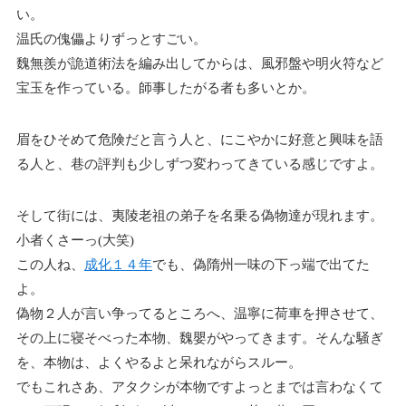
い。
温氏の傀儡よりずっとすごい。
魏無羨が詭道術法を編み出してからは、風邪盤や明火符など
宝玉を作っている。師事したがる者も多いとか。
眉をひそめて危険だと言う人と、にこやかに好意と興味を語
る人と、巷の評判も少しずつ変わってきている感じですよ。
そして街には、夷陵老祖の弟子を名乗る偽物達が現れます。
小者くさーっ(大笑)
この人ね、
成化１４年
でも、偽隋州一味の下っ端で出てた
よ。
偽物２人が言い争ってるところへ、温寧に荷車を押させて、
その上に寝そべった本物、魏嬰がやってきます。そんな騒ぎ
を、本物は、よくやるよと呆れながらスルー。
でもこれさあ、アタクシが本物ですよっとまでは言わなくて