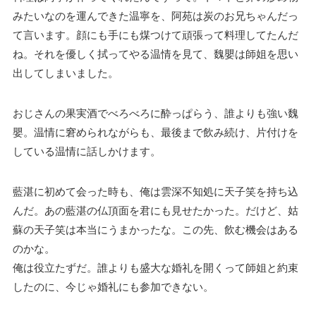
みたいなのを運んできた温寧を、阿苑は炭のお兄ちゃんだっ
て言います。顔にも手にも煤つけて頑張って料理してたんだ
ね。それを優しく拭ってやる温情を見て、魏嬰は師姐を思い
出してしまいました。
おじさんの果実酒でべろべろに酔っぱらう、誰よりも強い魏
嬰。温情に窘められながらも、最後まで飲み続け、片付けを
している温情に話しかけます。
藍湛に初めて会った時も、俺は雲深不知処に天子笑を持ち込
んだ。あの藍湛の仏頂面を君にも見せたかった。だけど、姑
蘇の天子笑は本当にうまかったな。この先、飲む機会はある
のかな。
俺は役立たずだ。誰よりも盛大な婚礼を開くって師姐と約束
したのに、今じゃ婚礼にも参加できない。