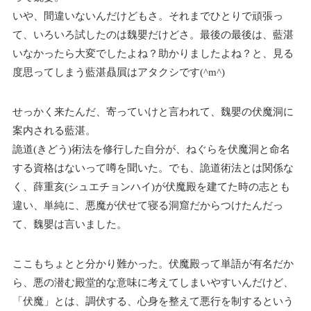
いや、間違いないんだけどもさ。それまでひとりで頑張っ
て、いろいろ試したのは魏嬰だけどさ。最後の最後は、藍湛
いなかったら大変でしたよね？助かりましたよね？と、見る
度思ってしまう藍湛贔屓はアタクシです(^m^)
せっかく来たんだ、寄っていけと言われて、魏嬰の伏魔洞に
案内される藍湛。
詭道(きどう)術法を修行した自分が、ねぐらを伏魔洞と命名
する資格はないって噂を聞いた。でも、詭道術法とは関係な
く、薛重亥(シュエチョンハイ)が伏魔殿を建てた時の志とも
違い、単純に、悪魔が伏せて寝る洞窟だからつけたんだっ
て、魏嬰は言いました。
ここもちょとと分かり難かった。伏魔殿って単語が有名だか
ら、悪の潜む殿堂的な意味に考えてしまいやすいんだけど、
「伏魔」とは、調伏する、心身を整えて悪行を制するという