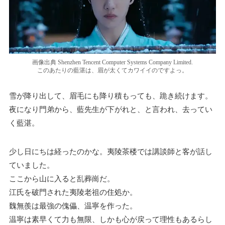
画像出典 Shenzhen Tencent Computer Systems Company Limited.
このあたりの藍湛は、眉が太くてカワイイのですよっ。
雪が降り出して、眉毛にも降り積もっても、跪き続けます。
夜になり門弟から、藍先生が下がれと、と言われ、去ってい
く藍湛。
少し日にちは経ったのかな。夷陵茶楼では講談師と客が話し
ていました。
ここから山に入ると乱葬崗だ。
江氏を破門された夷陵老祖の住処か。
魏無羨は最強の傀儡、温寧を作った。
温寧は素早くて力も無限、しかも心が戻って理性もあるらし