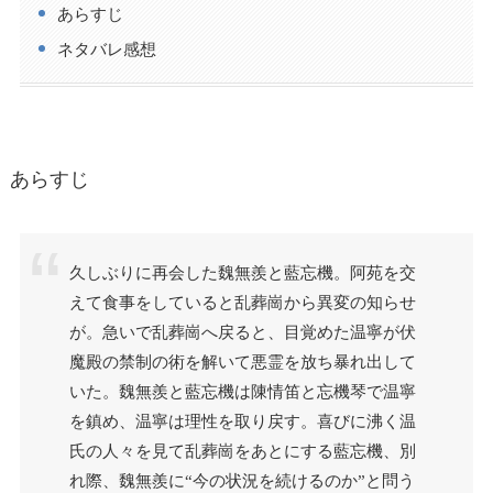
あらすじ
ネタバレ感想
あらすじ
久しぶりに再会した魏無羨と藍忘機。阿苑を交
えて食事をしていると乱葬崗から異変の知らせ
が。急いで乱葬崗へ戻ると、目覚めた温寧が伏
魔殿の禁制の術を解いて悪霊を放ち暴れ出して
いた。魏無羨と藍忘機は陳情笛と忘機琴で温寧
を鎮め、温寧は理性を取り戻す。喜びに沸く温
氏の人々を見て乱葬崗をあとにする藍忘機、別
れ際、魏無羨に“今の状況を続けるのか”と問う