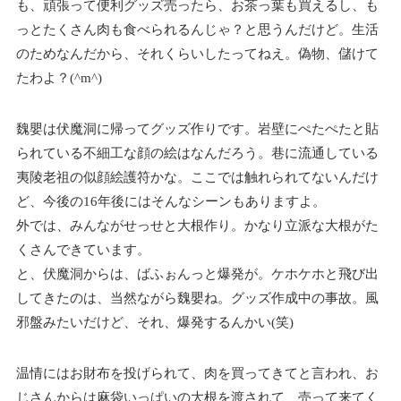
も、頑張って便利グッズ売ったら、お茶っ葉も買えるし、も
っとたくさん肉も食べられるんじゃ？と思うんだけど。生活
のためなんだから、それくらいしたってねえ。偽物、儲けて
たわよ？(^m^)
魏嬰は伏魔洞に帰ってグッズ作りです。岩壁にぺたぺたと貼
られている不細工な顔の絵はなんだろう。巷に流通している
夷陵老祖の似顔絵護符かな。ここでは触れられてないんだけ
ど、今後の16年後にはそんなシーンもありますよ。
外では、みんながせっせと大根作り。かなり立派な大根がた
くさんできています。
と、伏魔洞からは、ばふぉんっと爆発が。ケホケホと飛び出
してきたのは、当然ながら魏嬰ね。グッズ作成中の事故。風
邪盤みたいだけど、それ、爆発するんかい(笑)
温情にはお財布を投げられて、肉を買ってきてと言われ、お
じさんからは麻袋いっぱいの大根を渡されて、売って来てく