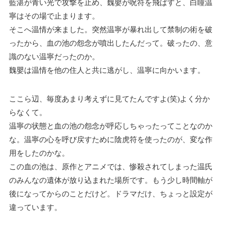
藍湛が青い光で攻撃を止め、魏嬰が呪符を飛ばすと、白瞳温
寧はその場で止まります。
そこへ温情が来ました。突然温寧が暴れ出して禁制の術を破
ったから、血の池の怨念が噴出したんだって。破ったの、意
識のない温寧だったのか。
魏嬰は温情を他の住人と共に逃がし、温寧に向かいます。
ここら辺、毎度あまり考えずに見てたんですよ(笑)よく分か
らなくて。
温寧の状態と血の池の怨念が呼応しちゃったってことなのか
な。温寧の心を呼び戻すために陰虎符を使ったのが、変な作
用をしたのかな。
この血の池は、原作とアニメでは、惨殺されてしまった温氏
のみんなの遺体が放り込まれた場所です。もう少し時間軸が
後になってからのことだけど。ドラマだけ、ちょっと設定が
違っています。