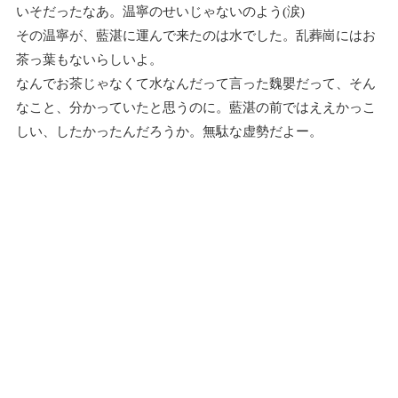
いそだったなあ。温寧のせいじゃないのよう(涙)
その温寧が、藍湛に運んで来たのは水でした。乱葬崗にはお
茶っ葉もないらしいよ。
なんでお茶じゃなくて水なんだって言った魏嬰だって、そん
なこと、分かっていたと思うのに。藍湛の前ではええかっこ
しい、したかったんだろうか。無駄な虚勢だよー。