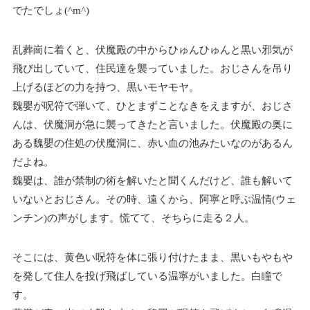
でたでしょ(^m^)
乱葬崗に着くと、伏魔殿の中からひゅんひゅんと黒い邪気が
飛び出していて、住民達を襲っていました。おじさんを吊り
上げるほどの力を持つ、黒いモヤモヤ。
魏嬰が呪符で弾いて、ひとまずことなきをえますが、おじさ
んは、伏魔洞が急に襲ってきたと言いました。伏魔殿の奥に
ある魏嬰の住処の伏魔洞に、赤い血の池みたいなのがあるん
だよね。
魏嬰は、誰が禁制の術を解いたと聞くんだけど、誰も解いて
いないとおじさん。その時、遠くから、阿寧と呼ぶ温情(ウェ
ンチン)の声がします。慌てて、そちらに走る２人。
そこには、黄色い呪符を体に張り付けたまま、黒いもやもや
を発して住人を投げ飛ばしている温寧がいました。白瞳で
す。