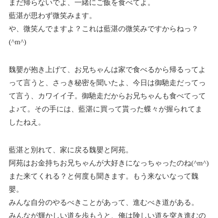
まだ帰らないでよ、一緒にご飯を食べてよ。
藍湛が思わず微笑みます。
や、微笑んでますよ？これは藍湛の微笑みですからねっ？
(^m^)
魏嬰が抱き上げて、お兄ちゃんは家で食べるから帰るってよ
って言うと、さっき秘密を聞いたよ、今日は御馳走だってっ
て言う、カワイイ子。御馳走だからお兄ちゃんも食べてって
よ♪て。その手には、藍湛に買って貰った蝶々が握られてま
したねえ。
藍湛と別れて、家に戻る魏嬰と阿苑。
阿苑はお金持ちお兄ちゃんが大好きになっちゃったのね(^m^)
また来てくれる？と何度も聞きます。もう来ないなって魏
嬰。
みんな自分のやるべきことがあって、進むべき道がある。
みんなが輝かしい道を歩もうと、俺は険しい道を突き進むの