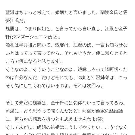
藍湛はちょっと考えて、婚姻だと言いました。蘭陵金氏と雲
夢江氏だ。
魏嬰は、つまり師姐と、と言ってから言い直し、江殿と金子
軒(ジンズーシュエン)かと。
婚礼は半月後と聞いて、魏嬰は、江澄の奴、一言も知らせな
いとはってって言ってから、それもそうか、俺に知らせてと
ころで何になると呟きます。
そうなのよ、そういうことなのよ。絶縁しろって啖呵切った
のは自分なんだ。
だけどそれでも、師姐と江澄姉弟は、こっ
そり気にしてくれてはいるのよ。それは次回ね。
そして未だに魏嬰は、金子軒には勿体ないって言ってるわ。
藍湛に、どう思うって聞くんだけど、藍湛が他家の結婚話
に、何らかの感想を持つとも思えませんわよ(笑)
そして未だに、師姐の結婚はこうしてやりたい、こうでなく