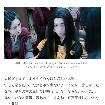
画像出典 Shenzhen Tencent Computer Systems Company Limited.
ワタシはいったいどうなってたのでしょう…
大騒ぎを経て、ようやく心を取り戻した温寧。
すごく泣きたい、だけど涙が出ないよってのが、悲しかった
なあ。温寧の首の黒いひび割れは、なくならなかったのね。
成功したなと藍湛に言われて、まあね、有言実行しないとな
って魏嬰。