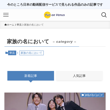
今のところ日本の動画配信サービスで見られる作品のみの記事です
ホーム
華流
家族の名において
家族の名において
– category –
華流
家族の名において
新着記事
人気記事
家族の名において