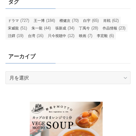
タグ
(727)
(184)
(70)
(65)
(62)
ドラマ
王一博
檀健次
白宇
肖戦
(51)
(44)
(34)
(28)
(23)
宋威龍
朱一龍
張新成
丁禹兮
作品情報
(19)
(16)
(12)
(7)
(6)
汪鐸
台湾
只今視聴中
映画
李宏毅
アーカイブ
ア
ー
カ
イ
ブ