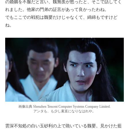
の婚姻を不服だと言い、魏無羨が怒ったと、そこで話してく
れました。他家の門弟の証言があって良かったわね。
でもここでの戦犯は魏嬰だけじゃなくて、綿綿もですけど
ね。
画像出典 Shenzhen Tencent Computer Systems Company Limited.
アンタも、も少し素直になりなはれや。
雲深不知処の白い玉砂利の上で跪いている魏嬰。見かけた藍