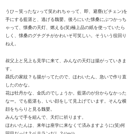
うひ～笑ったな♪って笑われちゃって、即、避塵(ビチェン)を
手にする藍湛と、逃げる魏嬰。後ろにいた懐桑にぶつかっち
ゃって、懐桑の天灯、燃える(笑)極上品の紙を使っていたら
しく、懐桑のグチグチがかわいそ可笑しい。そういう役回り
ねえ。
叔父上と兄上も見学に来て、みんなの天灯は揚がっていきま
す。
聶氏の家紋？も揚がってたので、ほわいたん、急いで作り直
したのかな。
花は牡丹かな、金氏のでしょうか。藍湛のが分からなかった
なー。でも藍湛も、いい顔をして見上げています。そんな横
顔をちらりと見る魏嬰。
みんなで手を組んで、天灯に祈ります。
ほわいたんは、来年は座学に来なくて済みますように(笑)
何
回目だっけ？ベテランだし？(^m^)