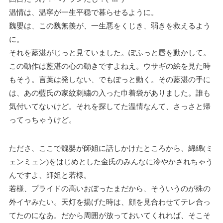
温情は、温寧が一生平穏で暮らせるように。
魏嬰は、この魏無羨が、一生悪をくじき、弱きを救えるよう
に。
それを藍湛がじっと見ていました。ぽふっと唇を動かして。
この動作は藍湛の心の動きですよねえ。ウサギの絵を見た時
もそう。言葉は発しない、でもぽっと動く。その藍湛の手に
は、あの藍氏の家紋刺繍の入った巾着袋がありました。
誰も
気付いてないけど。それを探してた温情なんて、さっさと帰
ってっちゃうけど。
たださ、ここで魏嬰が師姐に話しかけたところから、綿綿(ミ
ェンミェン)をはじめとした金氏のみんなに冷やかされちゃう
んですよ、師姐と若様。
若様、プライドの高いおぼったまだから、そういうのが殊の
外イヤみたい。天灯を揚げた時は、顔を見合わせてテレ合っ
てたのになあ。だから周囲が放っておいてくれれば、そこそ