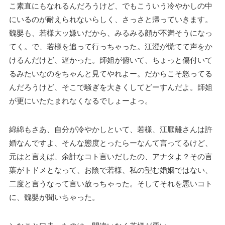
こ素直にもなれるんだろうけど、でもこういう冷やかしの中
にいるのが耐えられないらしく、さっさと帰っていきます。
魏嬰も、若様大ッ嫌いだから、みるみる顔が不満そうになっ
てく。で、若様を追って行っちゃった。江澄が慌てて声をか
けるんだけど、遅かった。師姐が俯いて、ちょっと傷付いて
るみたいなのをちゃんと見てやれよー。だからこそ怒ってる
んだろうけど、そこで騒ぎを大きくしてどーすんだよ。師姐
が更にいたたまれなくなるでしょーよっ。
綿綿もさあ、自分が冷やかしといて、若様、江厭離さんは許
婚なんですよ、そんな態度とったらーなんて言ってるけど、
元はと言えば、余計なコト言いだしたの、アナタよ？その言
葉がトドメとなって、お陰で若様、私の望む婚姻ではない、
二度と言うなって言い放っちゃった。そしてそれを悪いコト
に、魏嬰が聞いちゃった。