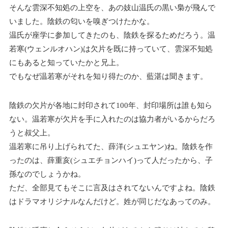
そんな雲深不知処の上空を、あの妓山温氏の黒い梟が飛んで
いました。陰鉄の匂いを嗅ぎつけたかな。
温氏が座学に参加してきたのも、陰鉄を探るためだろう。温
若寒(ウェンルオハン)は欠片を既に持っていて、雲深不知処
にもあると知っていたかと兄上。
でもなぜ温若寒がそれを知り得たのか、藍湛は聞きます。
陰鉄の欠片が各地に封印されて100年、封印場所は誰も知ら
ない。温若寒が欠片を手に入れたのは協力者がいるからだろ
うと叔父上。
温若寒に吊り上げられてた、薛洋(シュエヤン)ね。陰鉄を作
ったのは、薛重亥(シュエチョンハイ)って人だったから、子
孫なのでしょうかね。
ただ、全部見てもそこに言及はされてないんですよね。陰鉄
はドラマオリジナルなんだけど。姓が同じだなあってのみ。