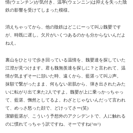
情(ウェンチン)が気付き、温寧(ウェンニン)は抑えを失った陰
鉄の影響を受けてしまった模様。
消えちゃってから、他の陰鉄はどこにーって叫ぶ魏嬰です
が、時既に遅し。欠片がいくつあるのかも分からないんだよ
ねえ。
裏山をひとりで歩き回っている温情を、魏嬰達を探していた
江澄が見つけます。君も魏無羨達を探しに？と言われて、温
情が気まずそーに頷いた時、遠くから、藍湛って叫ぶ声。
抹額で繋がったまま、何もない岩肌から、弾き出されたみた
いに転がり出て来た2人ですよ。魏嬰が上に乗っかっちゃっ
て、藍湛、憮然としてるよ。わざとじゃないんだって言われ
て、めっさ怒った顔で、どけってさー(笑)
潔癖藍湛が、こういう予想外のアクシデントで、人に触れる
のに慣れてっちゃう訳ですね、そーですね(^m^)