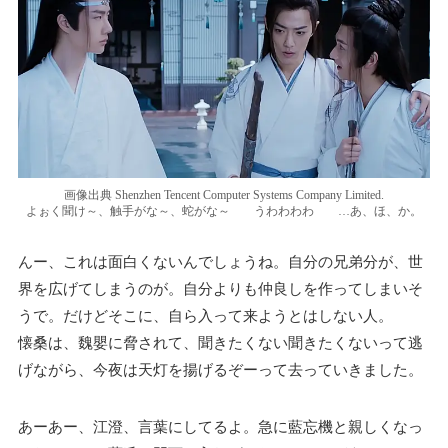
画像出典 Shenzhen Tencent Computer Systems Company Limited.
よぉく聞け～、触手がな～、蛇がな～ うわわわわ …あ、ほ、か。
んー、これは面白くないんでしょうね。自分の兄弟分が、世
界を広げてしまうのが。自分よりも仲良しを作ってしまいそ
うで。だけどそこに、自ら入って来ようとはしない人。
懐桑は、魏嬰に脅されて、聞きたくない聞きたくないって逃
げながら、今夜は天灯を揚げるぞーって去っていきました。
あーあー、江澄、言葉にしてるよ。急に藍忘機と親しくなっ