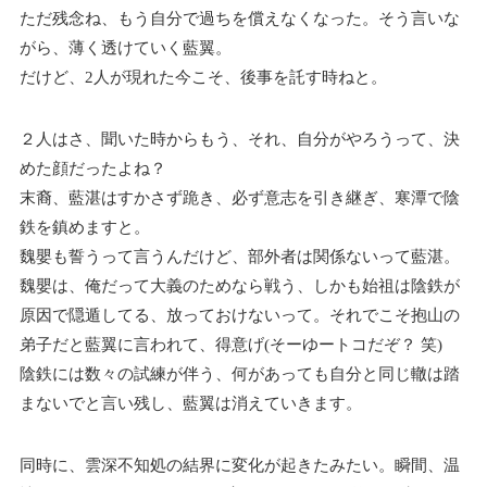
ただ残念ね、もう自分で過ちを償えなくなった。そう言いな
がら、薄く透けていく藍翼。
だけど、2人が現れた今こそ、後事を託す時ねと。
２人はさ、聞いた時からもう、それ、自分がやろうって、決
めた顔だったよね？
末裔、藍湛はすかさず跪き、必ず意志を引き継ぎ、寒潭で陰
鉄を鎮めますと。
魏嬰も誓うって言うんだけど、部外者は関係ないって藍湛。
魏嬰は、俺だって大義のためなら戦う、しかも始祖は陰鉄が
原因で隠遁してる、放っておけないって。それでこそ抱山の
弟子だと藍翼に言われて、得意げ(そーゆートコだぞ？ 笑)
陰鉄には数々の試練が伴う、何があっても自分と同じ轍は踏
まないでと言い残し、藍翼は消えていきます。
同時に、雲深不知処の結界に変化が起きたみたい。瞬間、温