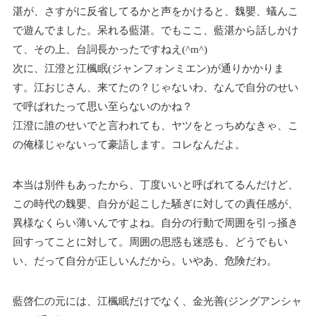
湛が、さすがに反省してるかと声をかけると、魏嬰、蟻んこ
で遊んでました。呆れる藍湛。でもここ、藍湛から話しかけ
て、その上、台詞長かったですねえ(^m^)
次に、江澄と江楓眠(ジャンフォンミエン)が通りかかりま
す。江おじさん、来てたの？じゃないわ、なんで自分のせい
で呼ばれたって思い至らないのかね？
江澄に誰のせいでと言われても、ヤツをとっちめなきゃ、こ
の俺様じゃないって豪語します。コレなんだよ。
本当は別件もあったから、丁度いいと呼ばれてるんだけど、
この時代の魏嬰、自分が起こした騒ぎに対しての責任感が、
異様なくらい薄いんですよね。自分の行動で周囲を引っ掻き
回すってことに対して。周囲の思惑も迷惑も、どうでもい
い、だって自分が正しいんだから。いやあ、危険だわ。
藍啓仁の元には、江楓眠だけでなく、金光善(ジングアンシャ