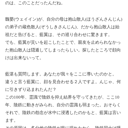
のは、このことだったんだね。
魏嬰(ウェイイン)が、自分の母は抱山散人(ほうざんさんじん)
の弟子の蔵色散人(ぞうしきさんじん)、だから抱山散人は始
祖だと告げると、藍翼は、その巡り合わせに驚きます。
でも、藍翼が災いを起こしたことで、親友を止められなかっ
た抱山散人は隠遁してしまったらしい。探したところで顔向
けは出来ないって。
藍湛も質問します。あなたが我々をここに導いたのかと。
違うと言う藍翼に、顔を見合わせる２人ですよ。んじゃ、何
に引きずり込まれたんだ？
この100年、霊識で陰鉄を抑え結界を守ってきたが、ここ10
年、陰鉄に動きがみられ、自分の霊識も弱まった。おそらく
それで、陰鉄の怨念が水中に浸透したのかもと、藍翼は言い
ます。