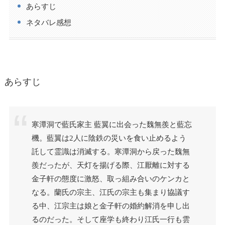
あらすじ
ネタバレ感想
あらすじ
寒潭洞で藍氏家主 藍翼に出会った魏無羨と藍忘
機。藍翼は2人に陰鉄の災いを食い止めるよう
託して霊識は消滅する。寒潭洞から戻った魏無
羨だったが、天灯を揚げる際、江厭離に対する
金子軒の態度に激怒、取っ組み合いのケンカと
なる。蘭氏の宗主、江氏の宗主も集まり協議す
る中、江宗主は娘と金子軒の婚約解消を申し出
るのだった。そして座学も終わり江氏一行も雲