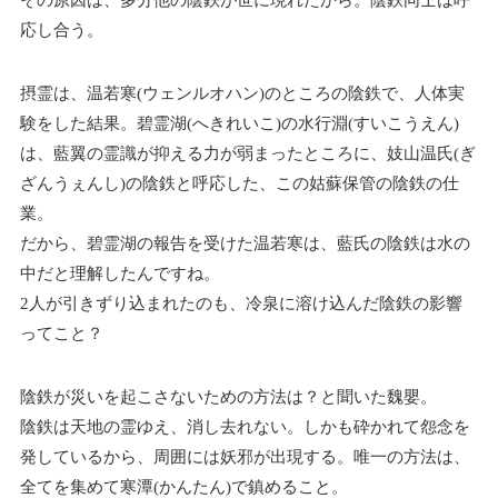
その原因は、多分他の陰鉄が世に現れたから。陰鉄同士は呼
応し合う。
摂霊は、温若寒(ウェンルオハン)のところの陰鉄で、人体実
験をした結果。碧霊湖(へきれいこ)の水行淵(すいこうえん)
は、藍翼の霊識が抑える力が弱まったところに、妓山温氏(ぎ
ざんうぇんし)の陰鉄と呼応した、この姑蘇保管の陰鉄の仕
業。
だから、碧霊湖の報告を受けた温若寒は、藍氏の陰鉄は水の
中だと理解したんですね。
2人が引きずり込まれたのも、冷泉に溶け込んだ陰鉄の影響
ってこと？
陰鉄が災いを起こさないための方法は？と聞いた魏嬰。
陰鉄は天地の霊ゆえ、消し去れない。しかも砕かれて怨念を
発しているから、周囲には妖邪が出現する。唯一の方法は、
全てを集めて寒潭(かんたん)で鎮めること。