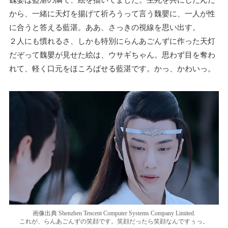
から、一緒に天灯を揚げて祈ろうって言う魏嬰に、一人が性
に合うと答える藍湛。ああ、さっきの視線を思い出す。
２人にも慣れるさ、しかも特別にらんあごんずに作った天灯
だぞって魏嬰が見せた絵は、ウサギちゃん。思わず目を奪わ
れて、軽く口元をほころばせる藍湛です。かっ、かわいっ。
画像出典 Shenzhen Tencent Computer Systems Company Limited.
これが、らんあごんずの笑顔です。笑顔だったら笑顔なんですぅっ。