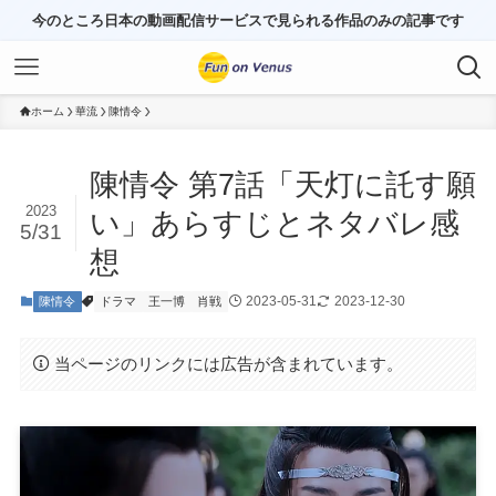
今のところ日本の動画配信サービスで見られる作品のみの記事です
ホーム
華流
陳情令
陳情令 第7話「天灯に託す願
2023
い」あらすじとネタバレ感
5/31
想
2023-05-31
2023-12-30
陳情令
ドラマ
王一博
肖戦
当ページのリンクには広告が含まれています。