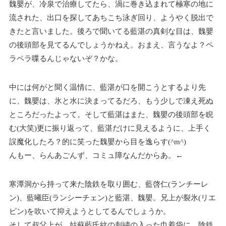
魏嬰が、冷泉で治療してたら、渦に巻き込まれて極寒の地に
流された、出口を探してあちこち泳ぎ回り、ようやく脱出で
きたと言いました。後ろで聞いてる藍湛の真剣な目は、魏嬰
の後頭部を見てるんでしょうかねえ。おまえ、言うなよ？ペ
ラペラ喋るんじゃないぞ？かな。
中には何がと聞く温情に、藍湛が口を開こうとするより先
に、魏嬰は、氷と水に決まってるだろ、もう少しで凍え死ぬ
ところだったよって。そして藍湛はまた、魏嬰の後頭部を睨
む(大笑)更に振り返って、藍湛だけに見えるように、上手く
誤魔化したろ？的に笑った魏嬰から目を逸らす(^m^)
んもー、らんあごんず、コミュ障なんだからあ。←
寒潭洞から持って来た陰鉄を取り囲む、藍啓仁(ランチーレ
ン)、藍曦臣(ランシーチェン)と藍湛、魏嬰。兄上が裂氷(リエ
ピン)を吹いて抑えようとしてるんでしょうか。
そして叔父上が、姑蘇藍氏紋の刺繍の入った巾着袋に、陰鉄