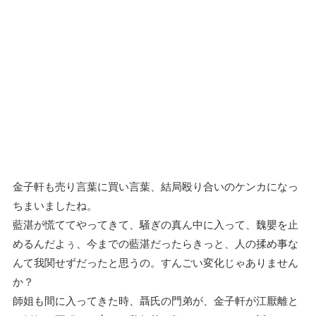
金子軒も売り言葉に買い言葉、結局殴り合いのケンカになっ
ちまいましたね。
藍湛が慌ててやってきて、騒ぎの真ん中に入って、魏嬰を止
めるんだよぅ、今までの藍湛だったらきっと、人の揉め事な
んて我関せずだったと思うの。すんごい変化じゃありません
か？
師姐も間に入ってきた時、聶氏の門弟が、金子軒が江厭離と