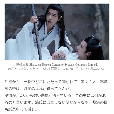
画像出典 Shenzhen Tencent Computer Systems Company Limited.
わざとじゃないんだっ、あれ？江澄？ なにっ(－”－)こっち見んなっ。
江澄から、一晩中どこにいたって聞かれて、驚く２人。寒潭
洞の中は、時間の流れが違ってたんだ。
温情が、2人から強い寒気が漂っている、この中には何かあ
るのと言います。温氏には言えない話だからなあ。藍湛の目
も試案中って感じ。