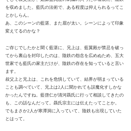
を収めました。藍氏の法術で、ある程度は抑えられるってこ
とかしらん。
あ、このシーンの藍湛、また眉が太い。シーンによって印象
変えてるのかな？
ご存じでしたかと聞く藍湛に、兄上は、藍翼殿が禁忌を破っ
てから裏山を封印したのは、陰鉄の怨念を広めぬため、五大
世家でも藍氏の家主だけが、陰鉄の存在を知っていると言い
ます。
叔父上と兄上は、これを危惧していて、結界が弱まっている
ことも調べていて、兄上は2人に聞かれても誤魔化すしかな
かったんですね。藍啓仁が清河聶氏に行って相談してきたの
も、この話なんだって。聶氏宗主には伝えたってことか。
でもまさか2人が寒潭洞に入っていて、陰鉄も出現していた
とはって。