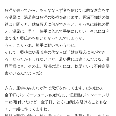
薛洋が去ってから、あんなならず者を信じては的な進言をす
る温晁に、温若寒は薛洋の監視を命じます。雲深不知処の陰
鉄はと聞くと、姑蘇藍氏に何ができると、そっちは静観の構
え。温晁は、早く一個手に入れて手柄にしたい、それには今
出て来た藍氏のを狙いたかったんでしょうが。
うん、こりゃあ、勝手に動いちゃうわね。
そして、藍啓仁や温若寒の代ならば「姑蘇藍氏に何ができ
る」だったかもしれないけど、若い世代は違うんだよな、温
晁同様にさ。その上、藍湛の近くには、魏嬰という不確定要
素がいるんだよ～(笑)
夕方。座学のみんなが外で天灯を作ってます。ほのぼの。
金子軒(ジンズーシュエン)の傍らに、江厭離(ジャンイエンリ
ー)が近付いたけど、金子軒、とくに師姐を避けることもな
く、一緒に作ってますね。
魏嬰は藍湛の隣で、絵を描いてました。生死を共にしたんだ