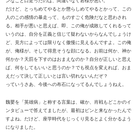
ンなこと口走ったのは、間違いなく若様が悪い。
だけど、とっちめてやるとか懲らしめてやるとかって、この
人のこの感情の暴走って、ものすごく危険だなと思わされ
る。相手が悪いと思えば、即、この俺が成敗してくれるって
いうのは、自分を正義と信じて疑わないからなんでしょうけ
ど、見方によっては限りなく傲慢に見えるんですよ。この俺
が、俺様が。そして得意そうな顔になる。お前は何か、神か
何かか？天罰を下すのはおまえなのか？自分が正しいと思え
ば、何をしてもいいと思うのか？でも視点を変えれば、おま
えだって決して正しいとは言い切れないんだぞ？
っていうさあ、今後への布石になってるんでしょうねえ。
魏嬰を「英雄病」と称する言葉は、確か、肖戦もどこかのイ
ンタビューで答えてましたが、最初はピンと来なかったんで
すよね。だけど、座学時代をじっくり見るとよく分かるよう
になりました。