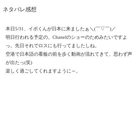
ネタバレ感想
本日5/31、イボくんが日本に来ましたぁ＼(￣▽￣)／
明日行われる予定の、Chanelのショーのためみたいですよ
っ。先日それでロスにも行ってましたしね。
空港で日本語の看板の前を歩く動画が流れてきて、思わず声
が出たっ(笑)
楽しく過ごしてくれますように～。