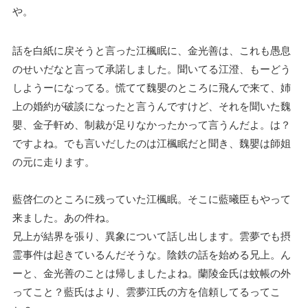
や。
話を白紙に戻そうと言った江楓眠に、金光善は、これも愚息
のせいだなと言って承諾しました。聞いてる江澄、もーどう
しようーになってる。慌てて魏嬰のところに飛んで来て、姉
上の婚約が破談になったと言うんですけど、それを聞いた魏
嬰、金子軒め、制裁が足りなかったかって言うんだよ。は？
ですよね。でも言いだしたのは江楓眠だと聞き、魏嬰は師姐
の元に走ります。
藍啓仁のところに残っていた江楓眠。そこに藍曦臣もやって
来ました。あの件ね。
兄上が結界を張り、異象について話し出します。雲夢でも摂
霊事件は起きているんだそうな。陰鉄の話を始める兄上。ん
ーと、金光善のことは帰しましたよね。蘭陵金氏は蚊帳の外
ってこと？藍氏はより、雲夢江氏の方を信頼してるってこ