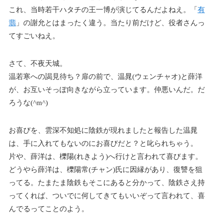
これ、当時若干ハタチの王一博が演じてるんだよねえ。「
有
翡
」の謝允とはまったく違う。当たり前だけど、役者さんっ
てすごいねえ。
さて、不夜天城。
温若寒への謁見待ち？扉の前で、温晁(ウェンチャオ)と薛洋
が、お互いそっぽ向きながら立っています。仲悪いんだ。だ
ろうな(^m^)
お喜びを、雲深不知処に陰鉄が現れましたと報告した温晁
は、手に入れてもないのにお喜びだと？と叱られちゃう。
片や、薛洋は、櫟陽(れきよう)へ行けと言われて喜びます。
どうやら薛洋は、櫟陽常(チャン)氏に因縁があり、復讐を狙
ってる。たまたま陰鉄もそこにあると分かって、陰鉄さえ持
ってくれば、ついでに何してきてもいいぞって言われて、喜
んでるってことのよう。