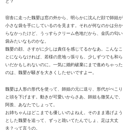
と？
宿舎に走った魏嬰は窓の外から、明らかに沈んだ顔で師姐が
小さな袋を手にしているのを見ます。それが何なのかは分か
らなかったけど、うっすらクリーム色地だから、金氏の匂い
袋みたいなものかな。
魏嬰の顔、さすがに少しは責任を感じてるかなあ。こんなこ
とにならなければ、若様の意地っ張りも、少しずつでも和ら
いだかもしれないのに。一気に婚約破棄にまで進めちゃった
のは、魏嬰が騒ぎを大きくしたせいですよー。
魏嬰は人形の形代を使って、師姐の元に送り、形代がぺこり
と頭を下げます。動きが可愛いからさあ、師姐も微笑んで、
阿羨、あなたでしょって。
お姉ちゃんはどこまでも優しいのよねえ。そのまま逃げよう
とした魏嬰を追って、ずっと跪いてたんでしょ、足は大丈
夫？って言うの。