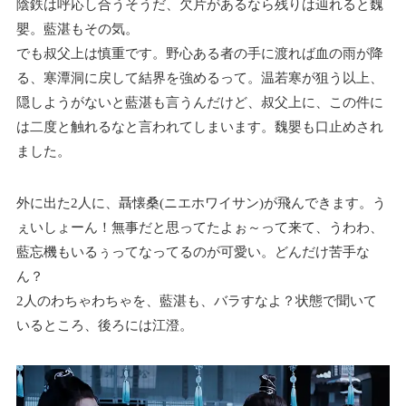
陰鉄は呼応し合うそうだ、欠片があるなら残りは辿れると魏
嬰。藍湛もその気。
でも叔父上は慎重です。野心ある者の手に渡れば血の雨が降
る、寒潭洞に戻して結界を強めるって。温若寒が狙う以上、
隠しようがないと藍湛も言うんだけど、叔父上に、この件に
は二度と触れるなと言われてしまいます。魏嬰も口止めされ
ました。
外に出た2人に、聶懐桑(ニエホワイサン)が飛んできます。う
ぇいしょーん！無事だと思ってたよぉ～って来て、うわわ、
藍忘機もいるぅってなってるのが可愛い。どんだけ苦手な
ん？
2人のわちゃわちゃを、藍湛も、バラすなよ？状態で聞いて
いるところ、後ろには江澄。