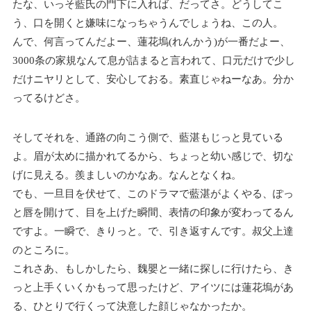
たな、いっそ藍氏の門下に入れば、だってさ。どうしてこ
う、口を開くと嫌味になっちゃうんでしょうね、この人。
んで、何言ってんだよー、蓮花塢(れんかう)が一番だよー、
3000条の家規なんて息が詰まると言われて、口元だけで少し
だけニヤリとして、安心しておる。素直じゃねーなあ。分か
ってるけどさ。
そしてそれを、通路の向こう側で、藍湛もじっと見ている
よ。眉が太めに描かれてるから、ちょっと幼い感じで、切な
げに見える。羨ましいのかなあ。なんとなくね。
でも、一旦目を伏せて、このドラマで藍湛がよくやる、ぽっ
と唇を開けて、目を上げた瞬間、表情の印象が変わってるん
ですよ。一瞬で、きりっと。で、引き返すんです。叔父上達
のところに。
これさあ、もしかしたら、魏嬰と一緒に探しに行けたら、き
っと上手くいくかもって思ったけど、アイツには蓮花塢があ
る、ひとりで行くって決意した顔じゃなかったか。