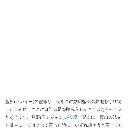
藍翼(ランイー)の霊識が、長年この姑蘇藍氏の禁地を守り続
けたために、ここには誰も足を踏み入れることはなかったん
だそうです。藍湛(ランジャン)が
５話
で兄上に、裏山の結界
を厳重にしては？って言った時に、いずれ話そうと言ってた