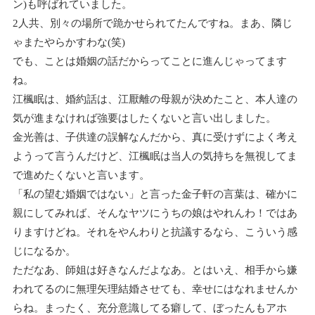
ン)も呼ばれていました。
2人共、別々の場所で跪かせられてたんですね。まあ、隣じ
ゃまたやらかすわな(笑)
でも、ことは婚姻の話だからってことに進んじゃってます
ね。
江楓眠は、婚約話は、江厭離の母親が決めたこと、本人達の
気が進まなければ強要はしたくないと言い出しました。
金光善は、子供達の誤解なんだから、真に受けずによく考え
ようって言うんだけど、江楓眠は当人の気持ちを無視してま
で進めたくないと言います。
「私の望む婚姻ではない」と言った金子軒の言葉は、確かに
親にしてみれば、そんなヤツにうちの娘はやれんわ！ではあ
りますけどね。それをやんわりと抗議するなら、こういう感
じになるか。
ただなあ、師姐は好きなんだよなあ。とはいえ、相手から嫌
われてるのに無理矢理結婚させても、幸せにはなれませんか
らね。まったく、充分意識してる癖して、ぼったんもアホ