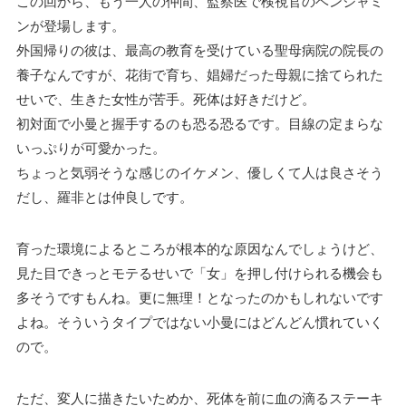
この回から、もう一人の仲間、監察医で検視官のベンジャミ
ンが登場します。
外国帰りの彼は、最高の教育を受けている聖母病院の院長の
養子なんですが、花街で育ち、娼婦だった母親に捨てられた
せいで、生きた女性が苦手。死体は好きだけど。
初対面で小曼と握手するのも恐る恐るです。目線の定まらな
いっぷりが可愛かった。
ちょっと気弱そうな感じのイケメン、優しくて人は良さそう
だし、羅非とは仲良しです。
育った環境によるところが根本的な原因なんでしょうけど、
見た目できっとモテるせいで「女」を押し付けられる機会も
多そうですもんね。更に無理！となったのかもしれないです
よね。そういうタイプではない小曼にはどんどん慣れていく
ので。
ただ、変人に描きたいためか、死体を前に血の滴るステーキ