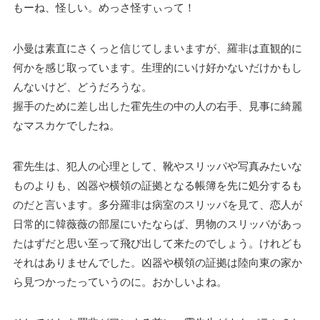
もーね、怪しい。めっさ怪すぃって！
小曼は素直にさくっと信じてしまいますが、羅非は直観的に
何かを感じ取っています。生理的にいけ好かないだけかもし
んないけど、どうだろうな。
握手のために差し出した霍先生の中の人の右手、見事に綺麗
なマスカケでしたね。
霍先生は、犯人の心理として、靴やスリッパや写真みたいな
ものよりも、凶器や横領の証拠となる帳簿を先に処分するも
のだと言います。多分羅非は病室のスリッパを見て、恋人が
日常的に韓薇薇の部屋にいたならば、男物のスリッパがあっ
たはずだと思い至って飛び出して来たのでしょう。けれども
それはありませんでした。凶器や横領の証拠は陸向東の家か
ら見つかったっていうのに。おかしいよね。