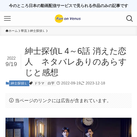
今のところ日本の動画配信サービスで見られる作品のみの記事です
ホーム
華流
紳士探偵Ｌ
紳士探偵L 4～6話 消えた恋
2022
人 ネタバレありのあらす
9/19
じと感想
2022-09-19
2023-12-18
紳士探偵Ｌ
ドラマ
白宇
当ページのリンクには広告が含まれています。