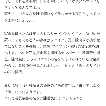
そしてそれを羅非が口にする前に、霍先生がネタバラシ？し
ちゃってるんですよね。
霍先生、いろんな意味で羅非をイラつかせる存在となってい
きますね。ふふふ。
写真を破ったのは犯人のミスリードだということに気づいた
羅非、そもそも恋人の存在はフェイク、更に陸向東が横領犯
ではないことを確信し、匯豊(フイフォン)銀行の貸金庫を調
べます。あの数字は貸金庫を開けるナンバーで、韓薇薇の同
僚、陳慧厳(チンフイイエン) の名前で借りられていた貸金庫
からは、裏帳簿が発見されました。「良」と「淑」のサイン
の並ぶ帳簿。
最初に殺された韓薇薇の部屋のメモの文字は「東」ではなく
「陳」だったようです。
そして会長秘書の名前は
陳
漢
良
(チンハンリャン)。