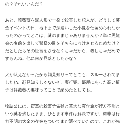
の？それいいんだ？
あと、韓薇薇を泥人形で一発で殺害した犯人が、どうして募
金イベントの日、地下まで深追いした小曼を仕留められなか
ったのかってとこは、謎のままじゃありませんか？単に黒龍
会の名前を出して警察の目をそちらに向けさせるためだけ？
だとしたらその証言をさせなくちゃだから、殺しちゃだめで
すもんね。他に何か見落としたかな？
犬が吠えなかったから顔見知りってとこも、スルーされてま
したね。顔見知りじゃないぞ、実行犯。部屋にあった高い椅
子は韓薇薇の趣味ってことで納めたとしても。
物語公には、密室の殺害予告状と莫大な寄付金が行方不明と
いう謎を残したまま、ひとまず事件は解決ですが、羅非は行
方不明の大金の存在をついてまだ調べていたので、これが先