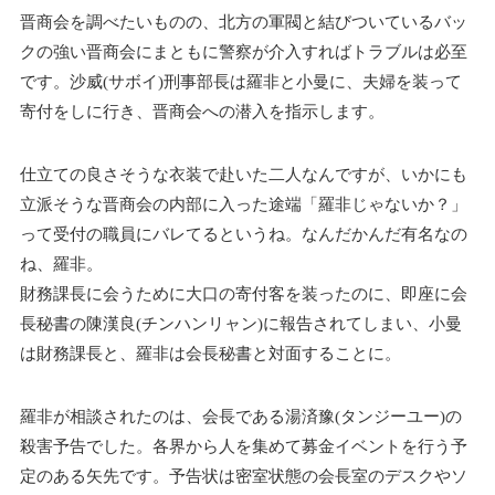
晋商会を調べたいものの、北方の軍閥と結びついているバッ
クの強い晋商会にまともに警察が介入すればトラブルは必至
です。沙威(サボイ)刑事部長は羅非と小曼に、夫婦を装って
寄付をしに行き、晋商会への潜入を指示します。
仕立ての良さそうな衣装で赴いた二人なんですが、いかにも
立派そうな晋商会の内部に入った途端「羅非じゃないか？」
って受付の職員にバレてるというね。なんだかんだ有名なの
ね、羅非。
財務課長に会うために大口の寄付客を装ったのに、即座に会
長秘書の陳漢良(チンハンリャン)に報告されてしまい、小曼
は財務課長と、羅非は会長秘書と対面することに。
羅非が相談されたのは、会長である湯済豫(タンジーユー)の
殺害予告でした。各界から人を集めて募金イベントを行う予
定のある矢先です。予告状は密室状態の会長室のデスクやソ