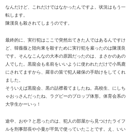
なんだけど、これだけではなかったんですよ。状況はもう一
転します。
陳漢良も殺されてしまうのです。
最終的に、実行犯はここで突然出てきた人ではあるんですけ
ど、韓薇薇と陸向東を殺すために実行犯を雇ったのは陳漢良
です。そんなこんなの大本の原因だったのは、まさかのあの
人でした。黒龍会も名前をいいように使われただけで小馬鹿
にされてますから、羅非の策で犯人確保の手助けをしてくれ
ました。
そういえば黒龍会、黒の詰襟着てましたね。高校生、にしち
ゃおっさんだったね、ラグビーのプロップ体形。体育会系の
大学生かーいっ！
途中、おや？と思ったのは、犯人の部屋から見つけたライフ
ルを刑事部長や小曼が平気で使っていたことです。え、いい