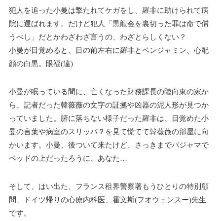
犯人を追った小曼は撃たれてケガをし、羅非に助けられて病
院に運ばれます。だけど犯人「黒龍会を裏切った罪は命で償
うべし」だとかわざわざ言うの、わざとらしくない？
小曼が目覚めると、目の前左右に羅非とベンジャミン、心配
顔の白黒。眼福(違)
小曼が眠っている間に、亡くなった財務課長の陸向東の家か
ら、記者だった韓薇薇の文字の証拠や凶器の泥人形が見つか
っていました。腑に落ちない様子だった羅非は、目覚めた小
曼の言葉や病室のスリッパ？を見て慌てて韓薇薇の部屋に向
かいます。小曼、後ついて来たけど、さっきまでパジャマで
ベッドの上だったろうに、あなた…
そして、はい出た、フランス租界警察署もうひとりの特別顧
問、ドイツ帰りの心療内科医、霍文斯(フオウェンスー)先生
です。