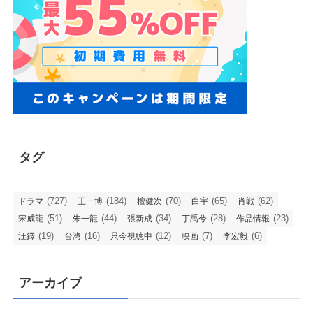
タグ
(727)
(184)
(70)
(65)
(62)
ドラマ
王一博
檀健次
白宇
肖戦
(51)
(44)
(34)
(28)
(23)
宋威龍
朱一龍
張新成
丁禹兮
作品情報
(19)
(16)
(12)
(7)
(6)
汪鐸
台湾
只今視聴中
映画
李宏毅
アーカイブ