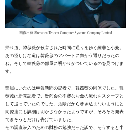
画像出典 Shenzhen Tencent Computer Systems Company Limited
帰り道、韓薇薇が殺害された時間に通りを歩く羅非と小曼。
あの怪しげな道は韓薇薇のアパートに向かう通りだったの
ね。そして韓薇薇の部屋に明かりがついているのを見つけま
す。
部屋にいたのは申報新聞の記者で、韓薇薇の同僚でした。韓
薇薇は新聞記者で、晋商会の不審なお金の流れをスクープと
して追っていたのでした。危険だから巻き込まないようにと
同僚達にも詳細は明かさなかったようですが、そろそろ発表
できそうとだけは告げていました。
その調査潜入のための財務の勉強だった訳で、そうすると半