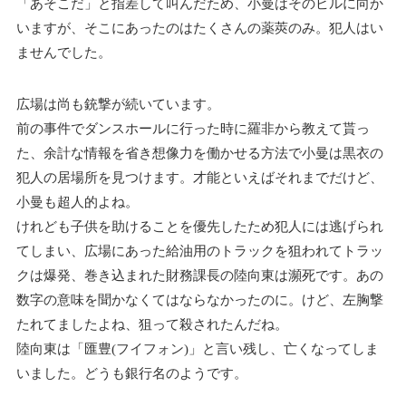
「あそこだ」と指差して叫んだため、小曼はそのビルに向か
いますが、そこにあったのはたくさんの薬莢のみ。犯人はい
ませんでした。
広場は尚も銃撃が続いています。
前の事件でダンスホールに行った時に羅非から教えて貰っ
た、余計な情報を省き想像力を働かせる方法で小曼は黒衣の
犯人の居場所を見つけます。才能といえばそれまでだけど、
小曼も超人的よね。
けれども子供を助けることを優先したため犯人には逃げられ
てしまい、広場にあった給油用のトラックを狙われてトラッ
クは爆発、巻き込まれた財務課長の陸向東は瀕死です。あの
数字の意味を聞かなくてはならなかったのに。けど、左胸撃
たれてましたよね、狙って殺されたんだね。
陸向東は「匯豊(フイフォン)」と言い残し、亡くなってしま
いました。どうも銀行名のようです。