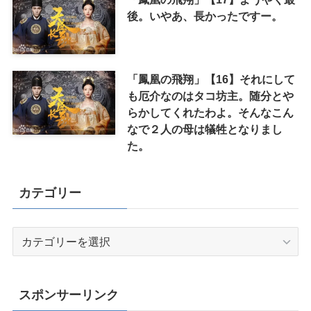
後。いやあ、長かったですー。
「鳳凰の飛翔」【16】それにして
も厄介なのはタコ坊主。随分とや
らかしてくれたわよ。そんなこん
なで２人の母は犠牲となりまし
た。
カテゴリー
カ
テ
ゴ
リ
スポンサーリンク
ー