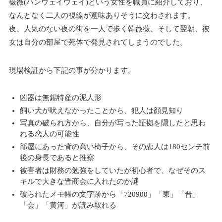
薇薇(ハンウェイウェイ)という女性を職員に紹介しており、
なんとなく二人の視線が意味ありそうに交わされます。
夜、人気のない夜の街を一人で歩く韓薇薇、そして翌朝、彼
女は自分の部屋で死体で発見されてしまうのでした。
現場検証から下記の事が分かります。
凶器は無錫特産の泥人形
飼い犬が吠えなかったことから、犯人は顔見知り
写真の破られ方から、自分が写った証拠を隠したと思わ
れる恋人の可能性
部屋にあった背の高い椅子から、その恋人は180センチ前
後の身長であると推察
被害者は財務の勉強をしていたが初心者で、なぜそのス
キルで大きな晋商会に入れたのか謎
破られたメモ帳の文字跡から「720900」「東」「晋」
「会」「黄河」が読み取れる