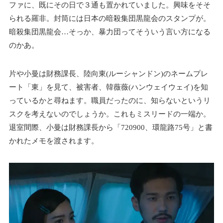
ファに、既にその日で３通も置かれていました。興味をそそ
られる羅非。封筒には日本の暗殺集団黒龍会のスタンプが。
暗殺集団黒龍会…そっか、暴力団ってそういう言い方になる
のかあ。
片や小曼は財務課長、陸向東(ルーシャンドン)のネームプレ
ート「東」を見て、被害者、韓薇薇(ハンウェイウェイ)を知
っているかと尋ねます。職員だったのに、知らないというリ
スクを考えないのでしょうか。これもミスリードの一端か。
退室間際、小曼は財務課長から「720900、環龍路75号」と書
かれたメモを渡されます。