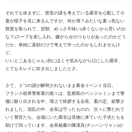
それでも休まずに、密室の謎を考えている羅非を心配して小
曼が様子を見に来るんですが、何か用？みたいな素っ気ない
態度を取られて、翌朝、めっさ不味い(赤くないから苦いのか
な？)スープを差し入れ。嫌がらせのつもりがあったのかどう
だか。単純に薬効だけで考えて作ったのかもしれませんけ
ど。
いいとこあるじゃん♪的にほくそ笑みながら口にした羅非、
とてもキレイに吹き出しましたとさ。
さて、２つの謎が解明されないまま募金イベント当日。
フランス租界警察署の面々は、監察医のベンジャミンまで警
備に駆り出される中、壇上で挨拶する会長、案の定、銃撃さ
れました。混乱の中、会長は守ったものの、次々に撃たれて
いく警官たち。会場にいた羅非は見物に来ていた子供たちを
助けて回っています。会長秘書の陳漢良(チンハンリャン)が