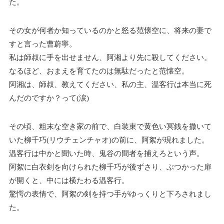
た。
その女が何者か知っているのかと怒る范懐空に、将来の妻で
すと言った曹蔚寧。
私は師叔に手を出せません、阿湘より先に殺してください。
なるほど、おまえを育てたのは無駄だったと范懐空。
阿湘は、師叔、教えてください、私の主、温客行は本当に死
んだのですか？って(涙)
その頃、粗末な空き家の前で、白装束で黄色い冥銭を撒いて
いた柳千巧(リウチェンチャオ)の前に、阿絮が現れました。
温客行は中かと聞いた時、鬼谷の間者を捕えろという声。
阿絮に白衣剣を向けられた柳千巧が後ずさり、ぶつかった扉
が開くと、中には横たわる温客行。
驚愕の表情で、阿絮の剣を持つ手がゆっくりと下ろされまし
た。