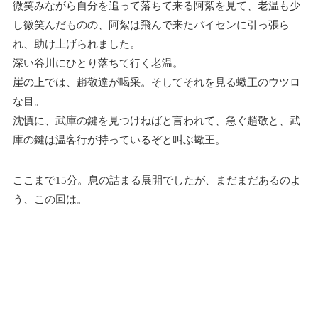
微笑みながら自分を追って落ちて来る阿絮を見て、老温も少
し微笑んだものの、阿絮は飛んで来たパイセンに引っ張ら
れ、助け上げられました。
深い谷川にひとり落ちて行く老温。
崖の上では、趙敬達が喝采。そしてそれを見る蠍王のウツロ
な目。
沈慎に、武庫の鍵を見つけねばと言われて、急ぐ趙敬と、武
庫の鍵は温客行が持っているぞと叫ぶ蠍王。
ここまで15分。息の詰まる展開でしたが、まだまだあるのよ
う、この回は。