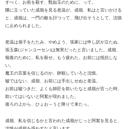
すべく、お前を殺す、甄如玉のために、って。
隣に立っていた成嶺を見る老温が、成嶺、私はと言いかける
と、成嶺は、一門の敵を討つって、飛び出そうとして、沈慎
に止められました。
老温は扇子をたたみ、やめよう、張家には申し訳が立たぬ、
張玉森(ジャンユーセン)は無実だったと言いました。成嶺、
報復のために、私を殺せ。もう疲れた。お前には抵抗しな
い。
魔王の言葉を信じるのか、静観していろと沈慎。
嘘ではない、成嶺、お前には手出しせぬと老温。
お前は嘘つきだ、よくも師匠を欺いたなと成嶺が言った時、
欺いてはいないと阿絮が現れました。
後ろの上から、ひょお～うと降りて来たっ。
成嶺、私を信じるかと言われた成嶺がじっと阿絮を見ると、
沈慎が成嶺を惑わすなと言います。