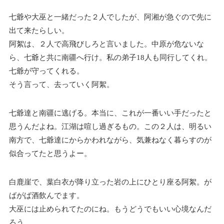
七爺や大巫と一緒だった２人でしたが、阿湘が急ぐので先に
出て来たらしい。
阿絮は、２人で高飛びしろと言いました。中原が危ないな
ら、七爺と共に南疆へ行け。私の弟子18人も同行してくれ。
七爺が守ってくれる。
そう言って、去っていく阿絮。
七爺達と南疆に逃げる。本当に、これが一番いい手だったと
思うんだよね。江湖は喧し過ぎるもの。この２人は、明るい
南方で、七爺達にからかわれながら、気兼ねなく暮らすのが
似合ってたと思うよー。
白鹿崖で、葉白衣が降り立った岩の上にひとり座る阿絮。が
ばがば酒飲んでます。
大巫には止められてたのにね。もうどうでもいい心境なんだ
ろう。