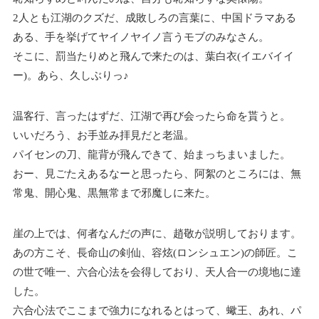
2人とも江湖のクズだ、成敗しろの言葉に、中国ドラマある
ある、手を挙げてヤイノヤイノ言うモブのみなさん。
そこに、罰当たりめと飛んで来たのは、葉白衣(イエバイイ
ー)。あら、久しぶりっ♪
温客行、言ったはずだ、江湖で再び会ったら命を貰うと。
いいだろう、お手並み拝見だと老温。
パイセンの刀、龍背が飛んできて、始まっちまいました。
おー、見ごたえあるなーと思ったら、阿絮のところには、無
常鬼、開心鬼、黒無常まで邪魔しに来た。
崖の上では、何者なんだの声に、趙敬が説明しております。
あの方こそ、長命山の剣仙、容炫(ロンシュエン)の師匠。こ
の世で唯一、六合心法を会得しており、天人合一の境地に達
した。
六合心法でここまで強力になれるとはって、蠍王、あれ、パ