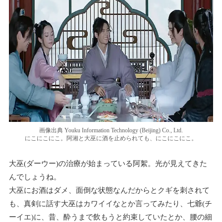
画像出典 Youku Information Technology (Beijing) Co., Ltd.
にこにこにこ。阿湘と大巫に酒を止められても、にこにこにこ。
大巫(ダーウー)の治療が始まっている阿絮。光が見えてきた
んでしょうね。
大巫にお酒はダメ、面倒な状態なんだからとクギを刺されて
も、真剣に話す大巫はカワイイなとか言ってみたり、七爺(チ
ーイエ)に、昔、酔うまで飲もうと約束していたとか、腰の細