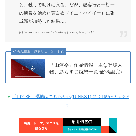
と、独りで助けに入る。だが、温客行と一対一
の勝負を始めた葉白衣（イエ・バイイー）に張
成嶺が加勢した結果…。
(c)Youku information technology (Beijing) co., LTD
作品情報、感想リストはこちら
「山河令」作品情報、主な登場人
物、あらすじ感想一覧 全36話(完)
➤
「山河令」視聴はこちらから(U-NEXT)
22.12.1現在のリンクで
す