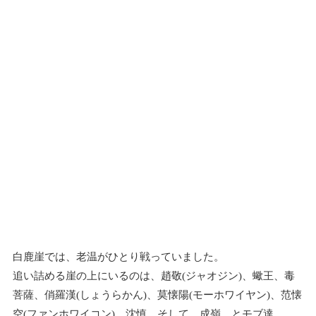
白鹿崖では、老温がひとり戦っていました。
追い詰める崖の上にいるのは、趙敬(ジャオジン)、蠍王、毒
菩薩、俏羅漢(しょうらかん)、莫懐陽(モーホワイヤン)、范懐
空(ファンホワイコン)、沈慎、そして、成嶺。とモブ達。