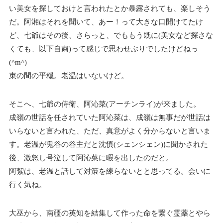
い美女を探しておけと言われたとか暴露されても、楽しそう
だ。阿湘はそれを聞いて、あー！って大きな口開けてたけ
ど、七爺はその後、さらっと、でももう既に(美女など探さな
くても、以下自粛)って感じで思わせぶりでしたけどねっ
(^m^)
束の間の平穏。老温はいないけど。
そこへ、七爺の侍衛、阿沁菜(アーチンライ)が来ました。
成嶺の世話を任されていた阿沁菜は、成嶺は無事だが世話は
いらないと言われた、ただ、真意がよく分からないと言いま
す。老温が鬼谷の谷主だと沈慎(シェンシェン)に聞かされた
後、激怒し号泣して阿沁菜に暇を出したのだと。
阿絮は、老温と話して対策を練らないとと思ってる。会いに
行く気ね。
大巫から、南疆の英知を結集して作った命を繋ぐ霊薬とやら