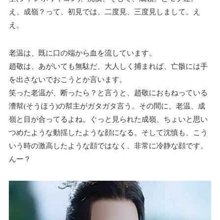
え、成嶺？って、初見では、二度見、三度見しまして。え
え。
老温は、既に口の端から血を流しています。
趙敬は、あがいても無駄だ、大人しく捕まれば、亡骸には手
を出さないでおこうとか言います。
笑った老温が、断ったら？と言うと、趙敬におもねっている
漕幇(そうほう)の幇主がガタガタ言う。その間に、老温、成
嶺と目が合ってるよね。ぐっと見られた成嶺、ちょいと思い
つめたような動揺したような顔になる。そして沈慎も、こう
いう時の激高したような顔ではなく、非常に冷静な顔です。
んー？