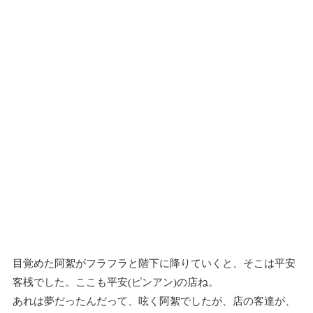
目覚めた阿絮がフラフラと階下に降りていくと、そこは平安
客桟でした。ここも平安(ピンアン)の店ね。
あれは夢だったんだって、呟く阿絮でしたが、店の客達が、