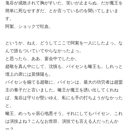
鬼谷が成敗されて胸がすいた、笑いが止まらぬ、だが魔王を
簡単に死なせすぎだ、とか言っているのを聞いてしまいま
す。
阿絮、ショックで吐血。
というか、ねえ、どうしてここで阿絮を一人にしたよっ。な
んで誰もついていてやらなかったよっ。
と思ったら、ああ、宴会中でしたか。
趙敬を真ん中にして、沈慎も、パイセンも蠍王も。しれっと
壇上の席には莫懐陽も。
パイセンを煽てる趙敬に、パイセンは、最大の功労者は趙盟
主の養子だと言いました。蠍王が魔王を誘い出してくれね
ば、鬼谷は守りが堅いゆえ、私にも手の打ちようがなかった
と。
蠍王、めっちゃ居心地悪そう。それにしてもパイセン、これ
は演技よね？こんなお世辞、演技でも言える人だったんか
ー？