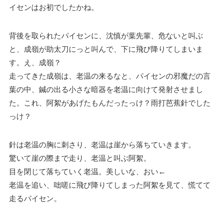
イセンはお初でしたかね。
背後を取られたパイセンに、沈慎が葉先輩、危ないと叫ぶ
と、成嶺が助太刀にっと叫んで、下に飛び降りてしまいま
す。え、成嶺？
走ってきた成嶺は、老温の来るなと、パイセンの邪魔だの言
葉の中、鍼の出る小さな暗器を老温に向けて発射させまし
た。これ、阿絮があげたもんだったっけ？雨打芭蕉針でした
っけ？
針は老温の胸に刺さり、老温は崖から落ちていきます。
驚いて崖の際まで走り、老温と叫ぶ阿絮。
目を閉じて落ちていく老温。美しいな、おい←
老温を追い、咄嗟に飛び降りてしまった阿絮を見て、慌てて
走るパイセン。