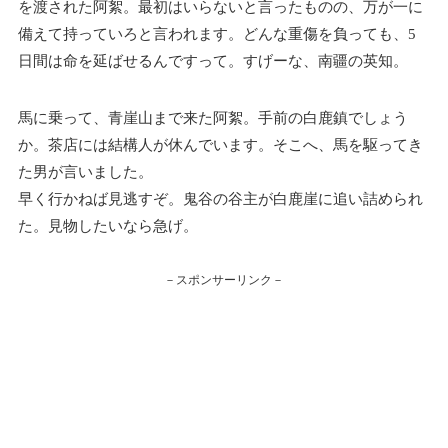
を渡された阿絮。最初はいらないと言ったものの、万が一に
備えて持っていろと言われます。どんな重傷を負っても、5
日間は命を延ばせるんですって。すげーな、南疆の英知。
馬に乗って、青崖山まで来た阿絮。手前の白鹿鎮でしょう
か。茶店には結構人が休んでいます。そこへ、馬を駆ってき
た男が言いました。
早く行かねば見逃すぞ。鬼谷の谷主が白鹿崖に追い詰められ
た。見物したいなら急げ。
－スポンサーリンク－