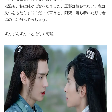
老温も、私は確かに皆をだました、正邪は相容れない、私は
災いをもたらす谷主だって言うと、阿絮、落ち着いた顔で老
温の元に飛んでっちゃう。
ずんずんずんっと近付く阿絮。