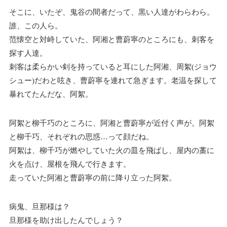
そこに、いたぞ、鬼谷の間者だって、黒い人達がわらわら。
誰、この人ら。
范懐空と対峙していた、阿湘と曹蔚寧のところにも、刺客を
探す人達。
刺客は柔らかい剣を持っていると耳にした阿湘、周絮(ジョウ
シュー)だわと呟き、曹蔚寧を連れて急ぎます。老温を探して
暴れてたんだな、阿絮。
阿絮と柳千巧のところに、阿湘と曹蔚寧が近付く声が。阿絮
と柳千巧、それぞれの思惑…って顔だね。
阿絮は、柳千巧が燃やしていた火の皿を飛ばし、屋内の藁に
火を点け、屋根を飛んで行きます。
走っていた阿湘と曹蔚寧の前に降り立った阿絮。
病鬼、旦那様は？
旦那様を助け出したんでしょう？