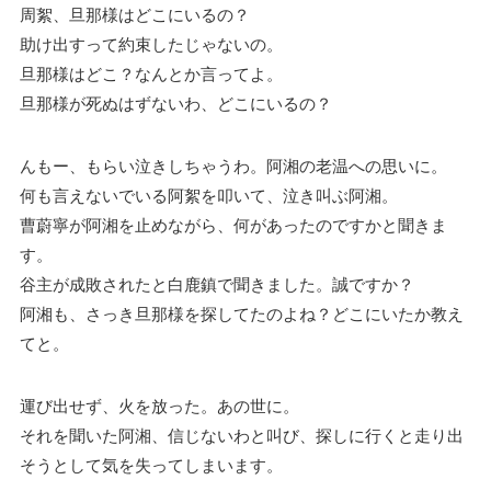
周絮、旦那様はどこにいるの？
助け出すって約束したじゃないの。
旦那様はどこ？なんとか言ってよ。
旦那様が死ぬはずないわ、どこにいるの？
んもー、もらい泣きしちゃうわ。阿湘の老温への思いに。
何も言えないでいる阿絮を叩いて、泣き叫ぶ阿湘。
曹蔚寧が阿湘を止めながら、何があったのですかと聞きま
す。
谷主が成敗されたと白鹿鎮で聞きました。誠ですか？
阿湘も、さっき旦那様を探してたのよね？どこにいたか教え
てと。
運び出せず、火を放った。あの世に。
それを聞いた阿湘、信じないわと叫び、探しに行くと走り出
そうとして気を失ってしまいます。