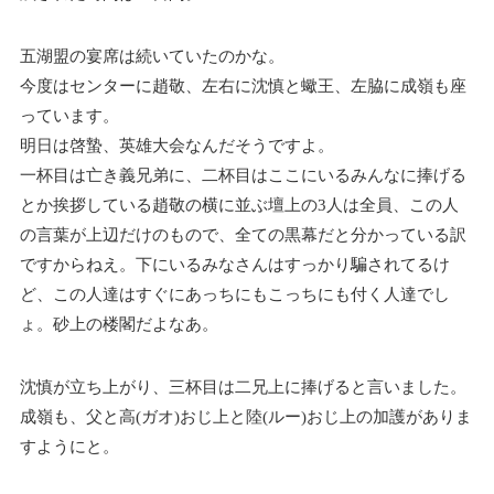
五湖盟の宴席は続いていたのかな。
今度はセンターに趙敬、左右に沈慎と蠍王、左脇に成嶺も座
っています。
明日は啓蟄、英雄大会なんだそうですよ。
一杯目は亡き義兄弟に、二杯目はここにいるみんなに捧げる
とか挨拶している趙敬の横に並ぶ壇上の3人は全員、この人
の言葉が上辺だけのもので、全ての黒幕だと分かっている訳
ですからねえ。下にいるみなさんはすっかり騙されてるけ
ど、この人達はすぐにあっちにもこっちにも付く人達でし
ょ。砂上の楼閣だよなあ。
沈慎が立ち上がり、三杯目は二兄上に捧げると言いました。
成嶺も、父と高(ガオ)おじ上と陸(ルー)おじ上の加護がありま
すようにと。