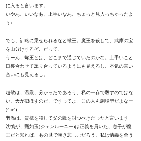
に入ると言います。
いやあ、いいなあ、上手いなあ、ちょっと見入っちゃったよ
ぅ♪
でも、計略に乗せられるなと蠍王。魔王を殺して、武庫の宝
を山分けするぞ、だって。
うーん、蠍王とは、どこまで通じていたのかな。上手いこと
口裏合わせて罵り合っているようにも見えるし、本気の言い
合いにも見えるし。
趙敬は、温殿、分かったであろう、私の一存で殺すのではな
い、天が滅ぼすのだ、ですってよ。この人も劇場型だよなー
(^m^)
老温は、貴様を殺して父の敵を討つべきだったと言います。
沈慎が、甄如玉(ジェンルーユー)は正義を貫いた、息子が魔
王だと知れば、あの世で嘆き悲しむだろう、私は情義を全う