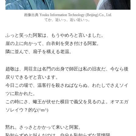
画像出典 Youku Information Technology (Beijing) Co., Ltd.
てか、近いっ、近い近いっ。
ふっと笑った阿絮は、もうやめろと言いました。
崖の上に向かって、白衣剣を突き付ける阿絮。
隣に並んで、扇子を構える老温。
趙敬は、周荘主は名門の出身で師匠は私の旧友だ、今なら後
戻りできるぞと言います。
今日この場で、温客行を殺さねばならぬ、わたしでさえソイ
ツに欺かれた。
この時にさ、蠍王が伏せた横目で義父を見るのよ。オマエガ
ソレイウ？的な(^m^)
黙れ。さっさとかかって来いと阿絮。
恥知らずめと叫んだのは、自分も恥知らずな莫懐陽。