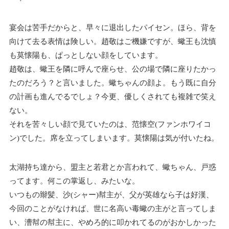
宴会は苦手だからと、早々に退出したパイセン。ほら、背を
向けて去る表情は険しい。趙敬はご機嫌ですが、蠍王も沈慎
も莫懐陽も、ぱっとしない顔をしています。
趙敬は、蠍王を隣に呼んで座らせ、公の場で隣に座りたかっ
たのだろう？と言いました。蠍ちゃんの顔よ。もう既に自分
の計画も進んでるでしょ？今更、優しくされても複雑で笑え
ない。
それを苦々しい顔で見ていたのは、范懐空(ファンホワイコ
ン)でした。席を立ってしまいます。莫懐陽は気が付いたね。
太湖持ち達から、盟主と若君とか言われて、蠍ちゃん、戸惑
ってます。何この掌返し、みたいな。
いつもの辮髪、沙(シャー)幇主が、父が英雄なら子は好漢、
今回のことがなければ、世に名高い毒蠍の主がと言ってしま
い、漕幇の幇主に、やめろ的に叩かれてるのがおかしかった