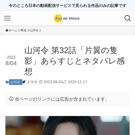
今のところ日本の動画配信サービスで見られる作品のみの記事です
ホーム
華流
山河令
山河令 第32話「片翼の隻
2023
影」あらすじとネタバレ感
8/04
想
2023-08-04
2025-12-17
山河令
ドラマ
当ページのリンクには広告が含まれています。