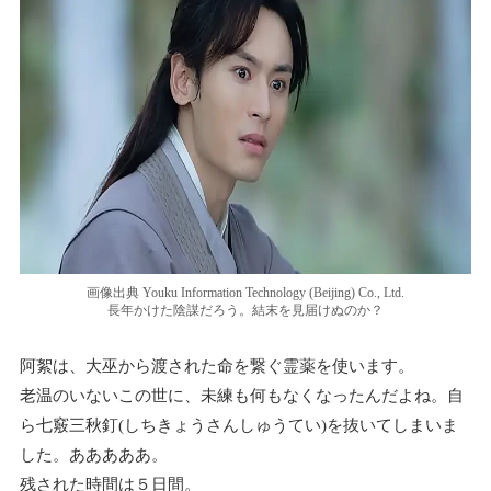
画像出典 Youku Information Technology (Beijing) Co., Ltd.
長年かけた陰謀だろう。結末を見届けぬのか？
阿絮は、大巫から渡された命を繋ぐ霊薬を使います。
老温のいないこの世に、未練も何もなくなったんだよね。自
ら七竅三秋釘(しちきょうさんしゅうてい)を抜いてしまいま
した。あああああ。
残された時間は５日間。