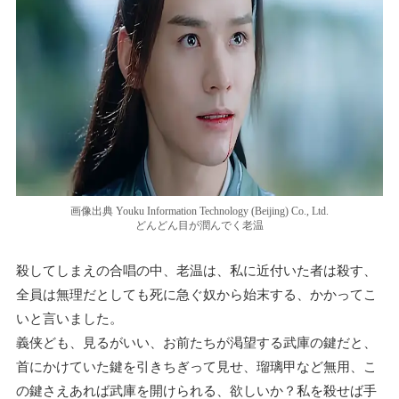
画像出典 Youku Information Technology (Beijing) Co., Ltd.
どんどん目が潤んでく老温
殺してしまえの合唱の中、老温は、私に近付いた者は殺す、
全員は無理だとしても死に急ぐ奴から始末する、かかってこ
いと言いました。
義侠ども、見るがいい、お前たちが渇望する武庫の鍵だと、
首にかけていた鍵を引きちぎって見せ、瑠璃甲など無用、こ
の鍵さえあれば武庫を開けられる、欲しいか？私を殺せば手