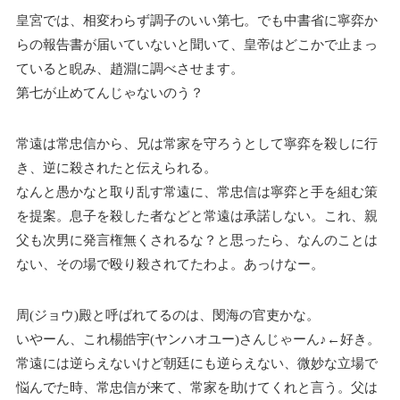
皇宮では、相変わらず調子のいい第七。でも中書省に寧弈か
らの報告書が届いていないと聞いて、皇帝はどこかで止まっ
ていると睨み、趙淵に調べさせます。
第七が止めてんじゃないのう？
常遠は常忠信から、兄は常家を守ろうとして寧弈を殺しに行
き、逆に殺されたと伝えられる。
なんと愚かなと取り乱す常遠に、常忠信は寧弈と手を組む策
を提案。息子を殺した者などと常遠は承諾しない。これ、親
父も次男に発言権無くされるな？と思ったら、なんのことは
ない、その場で殴り殺されてたわよ。あっけなー。
周(ジョウ)殿と呼ばれてるのは、閔海の官吏かな。
いやーん、これ楊皓宇(ヤンハオユー)さんじゃーん♪←好き。
常遠には逆らえないけど朝廷にも逆らえない、微妙な立場で
悩んでた時、常忠信が来て、常家を助けてくれと言う。父は