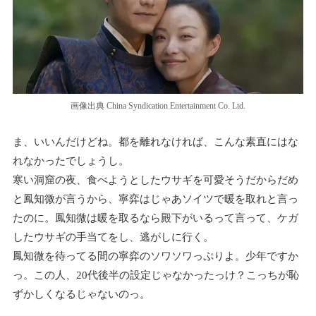
画像出典 China Syndication Entertainment Co. Ltd.
ま、いいんだけどね。都を離れなければ、こんな素直にはな
れなかったでしょうし。
寒い洞窟の夜、食べようとしたウサギを可愛そうだからだめ
と鳳知微が言うから、寧弈はじゃあソイツで暖を取れと言っ
たのに。鳳知微は暖を取るなら殿下がいるって言って、ケガ
したウサギの手当てをし、逃がしに行く。
鳳知微を待ってる間の寧弈のソワソワっぷりよ。少年ですか
っ。この人、20代後半の設定じゃなかったっけ？こっちが恥
ずかしくなるじゃないのっ。