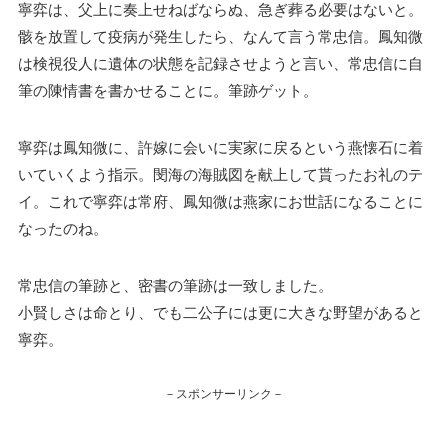
寧弈は、父上に奏上せねばならぬ、急ぎ葬る必要はないと。
骸を放置して疫病が発生したら、なんて言う常忠信。鳳知微
は検視役人に遺体の状態を記録させようと言い、常忠信に自
筆の陳情書を書かせることに。筆跡ゲット。
寧弈は鳳知微に、許嫁に会いに実家に戻るという燕懐石に着
いていくよう指示。閔海の海賊図を献上して貰ったお礼のテ
イ。これで寧弈は常府、鳳知微は燕家にお世話になることに
なったのね。
常忠信の筆跡と、密書の筆跡は一致しました。
小賢しさは命とり、でも二公子には更に大きな野望があると
寧弈。
－スポンサーリンク－