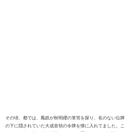
その頃、都では、鳳皓が秋明纓の箪笥を探り、名のない位牌
の下に隠されていた大成首領の令牌を懐に入れてました。こ