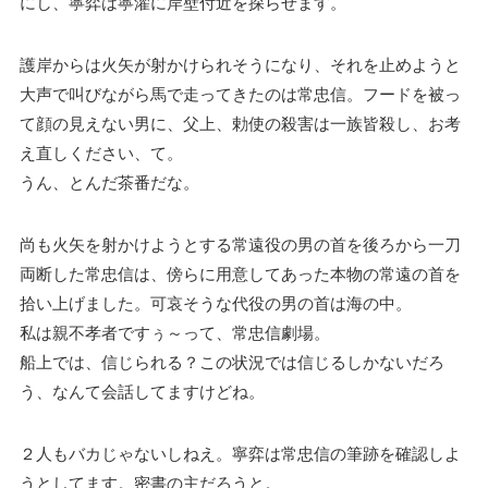
にし、寧弈は寧濯に岸壁付近を探らせます。
護岸からは火矢が射かけられそうになり、それを止めようと
大声で叫びながら馬で走ってきたのは常忠信。フードを被っ
て顔の見えない男に、父上、勅使の殺害は一族皆殺し、お考
え直しください、て。
うん、とんだ茶番だな。
尚も火矢を射かけようとする常遠役の男の首を後ろから一刀
両断した常忠信は、傍らに用意してあった本物の常遠の首を
拾い上げました。可哀そうな代役の男の首は海の中。
私は親不孝者ですぅ～って、常忠信劇場。
船上では、信じられる？この状況では信じるしかないだろ
う、なんて会話してますけどね。
２人もバカじゃないしねえ。寧弈は常忠信の筆跡を確認しよ
うとしてます。密書の主だろうと。