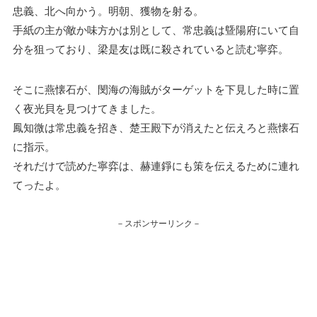
忠義、北へ向かう。明朝、獲物を射る。
手紙の主が敵か味方かは別として、常忠義は曁陽府にいて自
分を狙っており、梁是友は既に殺されていると読む寧弈。
そこに燕懐石が、閔海の海賊がターゲットを下見した時に置
く夜光貝を見つけてきました。
鳳知微は常忠義を招き、楚王殿下が消えたと伝えろと燕懐石
に指示。
それだけで読めた寧弈は、赫連錚にも策を伝えるために連れ
てったよ。
－スポンサーリンク－