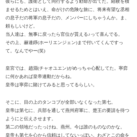
彼らにも、護衛として同行するよう勅命が出てた。経験を積
ませるためとはいえ、命がけの危険な旅に、将来有望な丞相
の息子だの将軍の息子だの、メンバーにしちゃうんか。ま、
頼もしいけど。
当人達は、無事に戻ったら官位が貰える♪って喜んでる。
その上、赫連錚(ホーリエンジェン)まで付いてくんですっ
て。なんでやー(笑)
皇宮では、趙淵(チャオユエン)がめっちゃ心配してた。寧弈
に何かあれば皇帝連動だからね。
皇帝は寧弈に賭けてみると思ってるらしい。
そこに、目の上のタンコブが全部いなくなった第七。
皇帝は第七に、兵部を通して燕州府軍に、楚王の要請を待つ
ようにと伝えさせます。
第二の領地だったっけね、燕州。今は誰のものなのかな。
皇帝も第七を心から信頼はしてないっぽい。わざとこの命を