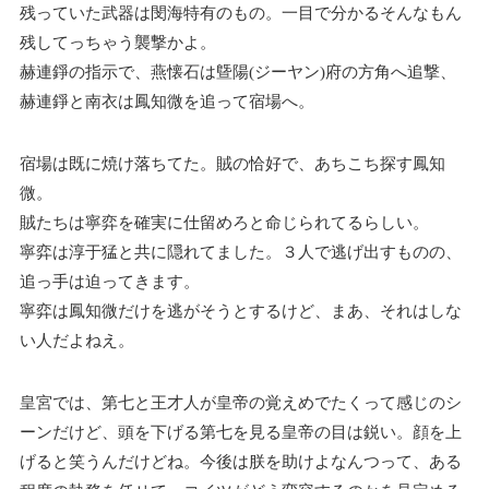
残っていた武器は閔海特有のもの。一目で分かるそんなもん
残してっちゃう襲撃かよ。
赫連錚の指示で、燕懐石は曁陽(ジーヤン)府の方角へ追撃、
赫連錚と南衣は鳳知微を追って宿場へ。
宿場は既に焼け落ちてた。賊の恰好で、あちこち探す鳳知
微。
賊たちは寧弈を確実に仕留めろと命じられてるらしい。
寧弈は淳于猛と共に隠れてました。３人で逃げ出すものの、
追っ手は迫ってきます。
寧弈は鳳知微だけを逃がそうとするけど、まあ、それはしな
い人だよねえ。
皇宮では、第七と王才人が皇帝の覚えめでたくって感じのシ
ーンだけど、頭を下げる第七を見る皇帝の目は鋭い。顔を上
げると笑うんだけどね。今後は朕を助けよなんつって、ある