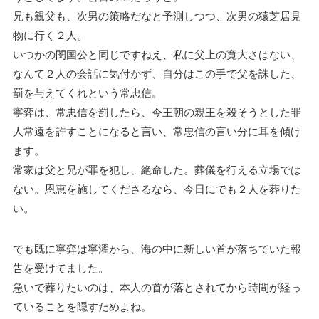
兄も親父も、次男の策略だなと予測しつつ、次男の猿芝居見
物に行く２人。
いつかの閔国公と同じですねえ、私に父上の寛大さはない、
なんて２人の会話に気付かず、自分はこの手で父を誅した、
罰を与えてくれという常忠信。
寧弈は、常忠信を罰したら、今王朝の親王を殺そうとした罪
人常遠を許すことになると言い、常忠信の言い分に耳を傾け
ます。
常家は父と兄が罪を犯し、絶命した。葬儀を行える立場では
ない。恩恵を施してくださるなら、今日にでも２人を葬りた
い。
でも既に寧弈は寧濯から、海の中に新しい首が落ちていた報
告を受けてました。
急いで葬りたいのは、本人の首が落とされてから時間が経っ
ていることを隠すためよね。