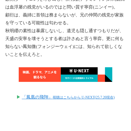
は血浮屠の残党がいるのではと問い質す寧弈(ニンイー)。
顧衍は、義姉に首領は務まらないが、兄の仲間の残党が家族
を守っている可能性は匂わせる。
秋明纓の素性は暴露しないし、遺児も隠し通すつもりだが、
天盛の安寧を壊そうとする者は許さぬと言う寧弈。更に何も
知らない鳳知微(フォンジーウェイ)には、知られて欲しくな
いことを伝えろと。
▶
「鳳凰の飛翔」
視聴はこちらから U-NEXT(25.7.20現在)