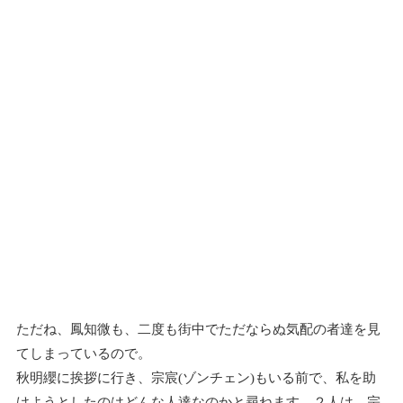
ただね、鳳知微も、二度も街中でただならぬ気配の者達を見
てしまっているので。
秋明纓に挨拶に行き、宗宸(ゾンチェン)もいる前で、私を助
けようとしたのはどんな人達なのかと尋ねます。２人は、宗