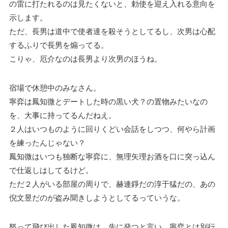
の雷に打たれるのは見たくないと、勅使を迎え入れる意向を
示します。
ただ、長男は道中で使者達を殺そうとしてるし、次男は心配
するふりで長男を煽ってる。
こりゃ、厄介なのは長男より次男のほうね。
宿場で休憩中のみなさん。
寧弈は鳳知微とデートした時の黒い犬？の置物みたいなの
を、大事に持ってるんだねえ。
２人はいつものように回りくどい会話をしつつ、何やら計画
を練ったんじゃない？
鳳知微はいつも独断な寧弈に、無理矢理お酒を口に突っ込ん
で仕返しはしてるけど。
ただ２人がいる部屋の周りで、赫連錚だの淳于猛だの、あの
倪文昱だのが盗み聞きしようとしてるっていうな。
怒って飛び出した鳳知微は、先に発つと言い、寧弈とは別行