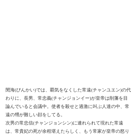
閔海(びんかい)では、覇気をなくした常遠(チャンユエン)の代
わりに、長男、常忠義(チャンジョンイー)が皇帝は削藩を目
論んでいると会議中。使者を殺せと過激に叫ぶ人達の中、常
遠の甥が難しい顔をしてる。
次男の常忠信(チャンジョンシン)に連れられて現れた常遠
は、常貴妃の死が余程堪えたらしく、もう常家が皇帝の怒り