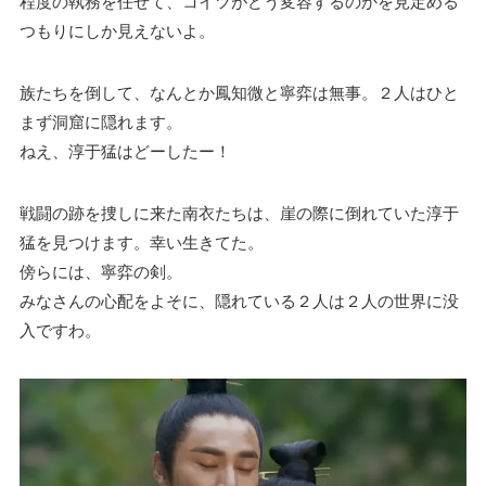
程度の執務を任せて、コイツがどう変容するのかを見定める
つもりにしか見えないよ。
族たちを倒して、なんとか鳳知微と寧弈は無事。２人はひと
まず洞窟に隠れます。
ねえ、淳于猛はどーしたー！
戦闘の跡を捜しに来た南衣たちは、崖の際に倒れていた淳于
猛を見つけます。幸い生きてた。
傍らには、寧弈の剣。
みなさんの心配をよそに、隠れている２人は２人の世界に没
入ですわ。