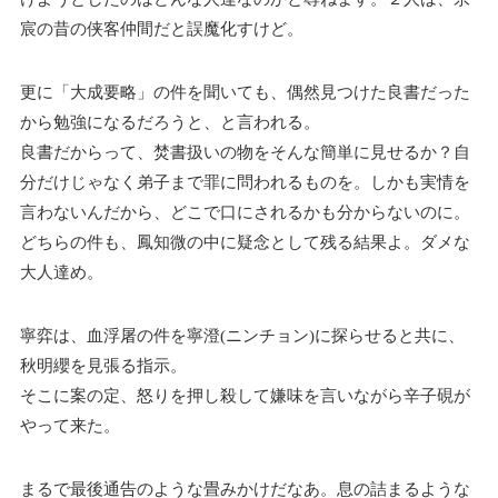
宸の昔の侠客仲間だと誤魔化すけど。
更に「大成要略」の件を聞いても、偶然見つけた良書だった
から勉強になるだろうと、と言われる。
良書だからって、焚書扱いの物をそんな簡単に見せるか？自
分だけじゃなく弟子まで罪に問われるものを。しかも実情を
言わないんだから、どこで口にされるかも分からないのに。
どちらの件も、鳳知微の中に疑念として残る結果よ。ダメな
大人達め。
寧弈は、血浮屠の件を寧澄(ニンチョン)に探らせると共に、
秋明纓を見張る指示。
そこに案の定、怒りを押し殺して嫌味を言いながら辛子硯が
やって来た。
まるで最後通告のような畳みかけだなあ。息の詰まるような