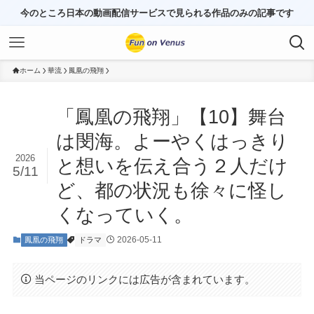
今のところ日本の動画配信サービスで見られる作品のみの記事です
ホーム
華流
鳳凰の飛翔
「鳳凰の飛翔」【10】舞台
は閔海。よーやくはっきり
2026
と想いを伝え合う２人だけ
5/11
ど、都の状況も徐々に怪し
くなっていく。
2026-05-11
鳳凰の飛翔
ドラマ
当ページのリンクには広告が含まれています。