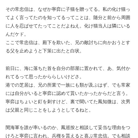
その常忠信は、なぜか寧弈に子猫を贈ってる。私の化け猫っ
てよく言ってたのを知ってるってことは、随分と前から周囲
に人を忍ばせてたってことだよねえ。化け猫当人は隣にいる
んだケド。
ここで常忠信は、殿下を欺いた、兄の敵討ちに向かおうとす
る父を止めようと下策に出たと白状。
前日に、海に落ちた首を自分の部屋に置かれて、あ、気付か
れてるって思ったかららしいけどさ。
港での芝居は、兄の所業で一族にも類が及ぶはず、でも常家
には自分がいると寧弈に認めて貰いたかったからだと言う。
寧弈はちょいと釘を刺すけど、裏で聞いてた鳳知微は、次男
は父親と同じことをしようとしてるねと。
閔海軍を誰が率いるのか、鳳巡按と相談して妥当な理由をつ
けろと寧弈に言われ、兵権を貰えると喜ぶ常忠信。でも相談