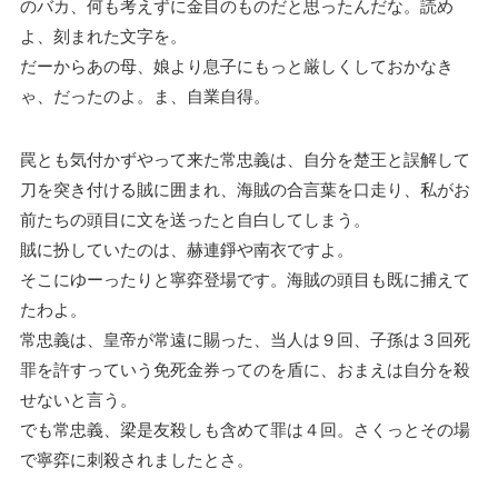
のバカ、何も考えずに金目のものだと思ったんだな。読め
よ、刻まれた文字を。
だーからあの母、娘より息子にもっと厳しくしておかなき
ゃ、だったのよ。ま、自業自得。
罠とも気付かずやって来た常忠義は、自分を楚王と誤解して
刀を突き付ける賊に囲まれ、海賊の合言葉を口走り、私がお
前たちの頭目に文を送ったと自白してしまう。
賊に扮していたのは、赫連錚や南衣ですよ。
そこにゆーったりと寧弈登場です。海賊の頭目も既に捕えて
たわよ。
常忠義は、皇帝が常遠に賜った、当人は９回、子孫は３回死
罪を許すっていう免死金券ってのを盾に、おまえは自分を殺
せないと言う。
でも常忠義、梁是友殺しも含めて罪は４回。さくっとその場
で寧弈に刺殺されましたとさ。