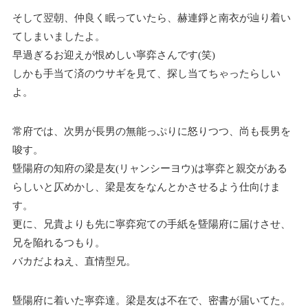
そして翌朝、仲良く眠っていたら、赫連錚と南衣が辿り着い
てしまいましたよ。
早過ぎるお迎えが恨めしい寧弈さんです(笑)
しかも手当て済のウサギを見て、探し当てちゃったらしい
よ。
常府では、次男が長男の無能っぷりに怒りつつ、尚も長男を
唆す。
曁陽府の知府の梁是友(リャンシーヨウ)は寧弈と親交がある
らしいと仄めかし、梁是友をなんとかさせるよう仕向けま
す。
更に、兄貴よりも先に寧弈宛ての手紙を曁陽府に届けさせ、
兄を陥れるつもり。
バカだよねえ、直情型兄。
曁陽府に着いた寧弈達。梁是友は不在で、密書が届いてた。