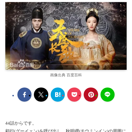
画像出典 百度百科
44話からです。
顧衍(グーイェン)を呼び出し、秋明纓(チウミンイン)の周囲に