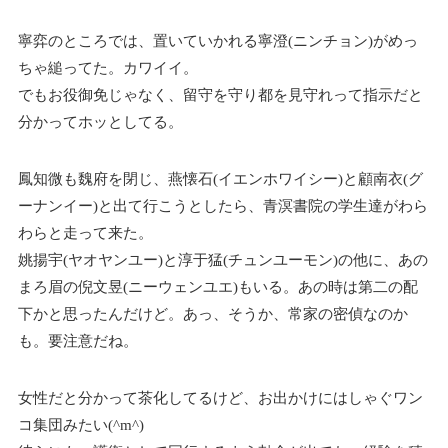
寧弈のところでは、置いていかれる寧澄(ニンチョン)がめっ
ちゃ縋ってた。カワイイ。
でもお役御免じゃなく、留守を守り都を見守れって指示だと
分かってホッとしてる。
鳳知微も魏府を閉じ、燕懐石(イエンホワイシー)と顧南衣(グ
ーナンイー)と出て行こうとしたら、青溟書院の学生達がわら
わらと走って来た。
姚揚宇(ヤオヤンユー)と淳于猛(チュンユーモン)の他に、あの
まろ眉の倪文昱(ニーウェンユエ)もいる。あの時は第二の配
下かと思ったんだけど。あっ、そうか、常家の密偵なのか
も。要注意だね。
女性だと分かって茶化してるけど、お出かけにはしゃぐワン
コ集団みたい(^m^)