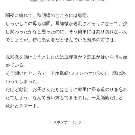
闇夜に紛れて、秋明纓のところには顧衍。
しっかしこの母も頑固。鳳知微が処刑されそうになって、少
し変わったかなと思ったのに。そう簡単には割り切れないん
でしょうが。特に裏切者だと憎んでいる義弟の前では。
鳳知微を助けようとしたのは血浮屠か？楚王が疑いを持ち始
めている。
そう聞いたところで、アホ鳳皓(フォンハオ)が来て、話は終
わってしまった。
だけど顧衍、お子さんたちはとうに郷里に帰る道のりを忘れ
たでしょう、なんて言い方もできるのね。一見脳筋だけど、
意外とスマート。
－スポンサーリンク－