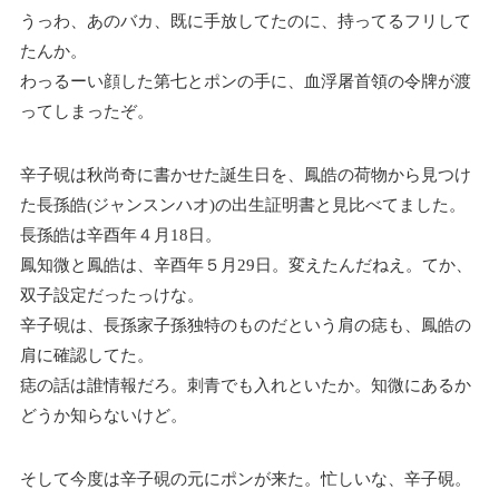
うっわ、あのバカ、既に手放してたのに、持ってるフリして
たんか。
わっるーい顔した第七とポンの手に、血浮屠首領の令牌が渡
ってしまったぞ。
辛子硯は秋尚奇に書かせた誕生日を、鳳皓の荷物から見つけ
た長孫皓(ジャンスンハオ)の出生証明書と見比べてました。
長孫皓は辛酉年４月18日。
鳳知微と鳳皓は、辛酉年５月29日。変えたんだねえ。てか、
双子設定だったっけな。
辛子硯は、長孫家子孫独特のものだという肩の痣も、鳳皓の
肩に確認してた。
痣の話は誰情報だろ。刺青でも入れといたか。知微にあるか
どうか知らないけど。
そして今度は辛子硯の元にポンが来た。忙しいな、辛子硯。