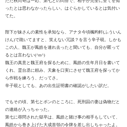
ただ秋尚奇は一応、第七との問答で、相手が完全に全てを知
ったとは思わなかったらしい。はぐらかしているとは気付い
てた。
陛下が妹さんの素性を承知なら、アナタ今頃楓昀軒(ふういん
けん)で跪いてますと、笑えない冗談？を言う辛子硯。しかも
この人、魏王が鳳皓を連れ去ったと聞いても、自分が匿って
るとは言わない(^m^)
魏王の真意と魏王府を探るために、鳳皓の生年月日を書いて
くれ、霊台丞に頼み、天象を口実にさせて魏王府を探ってか
ら作戦を練ろう、だってさ。
辛子硯としても、あの出生証明書の確認がしたい訳だ。
でもその頃、第七とポンのところに、死刑囚の妻は偽物だと
の連絡が入っちゃった。
第七に尋問された獄卒は、鳳皓と賭け事の相手もしていて、
鳳皓から巻き上げた大成首領の令牌を差し出しちゃったよ。