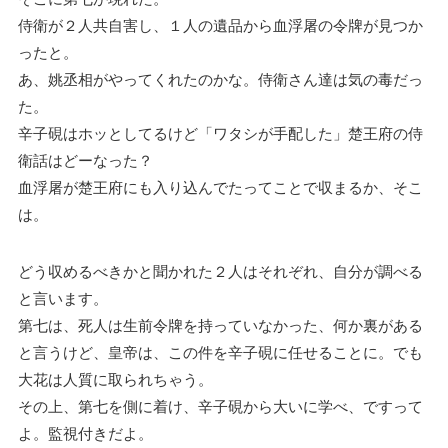
侍衛が２人共自害し、１人の遺品から血浮屠の令牌が見つか
ったと。
あ、姚丞相がやってくれたのかな。侍衛さん達は気の毒だっ
た。
辛子硯はホッとしてるけど「ワタシが手配した」楚王府の侍
衛話はどーなった？
血浮屠が楚王府にも入り込んでたってことで収まるか、そこ
は。
どう収めるべきかと聞かれた２人はそれぞれ、自分が調べる
と言います。
第七は、死人は生前令牌を持っていなかった、何か裏がある
と言うけど、皇帝は、この件を辛子硯に任せることに。でも
大花は人質に取られちゃう。
その上、第七を側に着け、辛子硯から大いに学べ、ですって
よ。監視付きだよ。