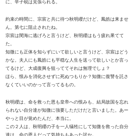
に、辛子硯は見張られる。
約束の時間に、宗宸と共に待つ秋明纓だけど、鳳皓は来ませ
ん。第七に阻止されたね。
宗宸は閔海に逃げろと言うけど、秋明纓はもう疲れ果てて
た。
知微にも正体を知らずにいて欲しいと言うけど、宗宸はどう
かな。夫人にも鳳皓にも平穏な人生を送って欲しいとか言っ
てるけど、大成復興を狙っててそれは無理でしょ？
ほら、恨みを消化させずに死ぬつもりか？知微に復讐を託さ
なくていいのかって言ってるもの。
秋明纓は、命を救った恩も皇帝への恨みも、結局故国を忘れ
られない自分達が知微に強要しただけだと言いました。あー
やっと目が覚めたんだ、本当に。
この２人は、秋明纓の子を一人犠牲にして知微を救った自分
達は、命の恩人だって気持ちもあった訳か。