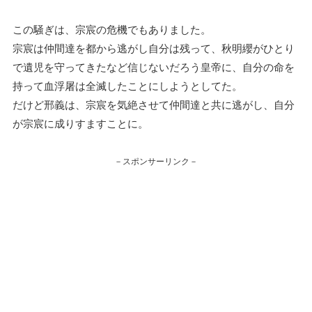
この騒ぎは、宗宸の危機でもありました。
宗宸は仲間達を都から逃がし自分は残って、秋明纓がひとり
で遺児を守ってきたなど信じないだろう皇帝に、自分の命を
持って血浮屠は全滅したことにしようとしてた。
だけど邢義は、宗宸を気絶させて仲間達と共に逃がし、自分
が宗宸に成りすますことに。
－スポンサーリンク－