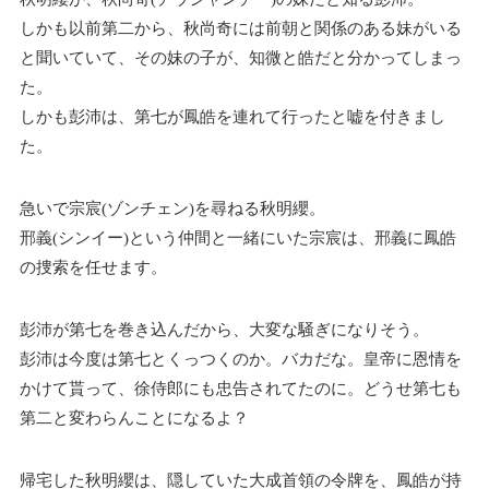
しかも以前第二から、秋尚奇には前朝と関係のある妹がいる
と聞いていて、その妹の子が、知微と皓だと分かってしまっ
た。
しかも彭沛は、第七が鳳皓を連れて行ったと嘘を付きまし
た。
急いで宗宸(ゾンチェン)を尋ねる秋明纓。
邢義(シンイー)という仲間と一緒にいた宗宸は、邢義に鳳皓
の捜索を任せます。
彭沛が第七を巻き込んだから、大変な騒ぎになりそう。
彭沛は今度は第七とくっつくのか。バカだな。皇帝に恩情を
かけて貰って、徐侍郎にも忠告されてたのに。どうせ第七も
第二と変わらんことになるよ？
帰宅した秋明纓は、隠していた大成首領の令牌を、鳳皓が持