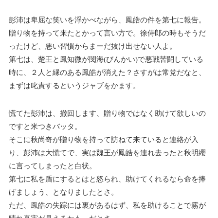
彭沛は卑屈な笑いを浮かべながら、鳳皓の件を第七に報告。
贈り物を持って来たとかって言い方で。徐侍郎の時もそうだ
ったけど、悪い習慣からまーだ抜け出せない人よ。
第七は、楚王と鳳知微が閔海(びんかい)で悪戦苦闘している
時に、２人と縁のある鳳皓が消えた？さすがは常党だなと、
まずは叱責するというジャブをかます。
慌てた彭沛は、撤回します、贈り物ではなく助けて欲しいの
ですと米つきバッタ。
そこに秋尚奇が贈り物を持って訪ねて来ていると連絡が入
り、彭沛は大慌てで、実は魏王が鳳皓を連れ去ったと秋明纓
に言ってしまったと白状。
第七に私を盾にするとはと怒られ、助けてくれるなら命を捧
げましょう、となりましたとさ。
ただ、鳳皓の失踪には裏があるはず、私を助けることで霧が