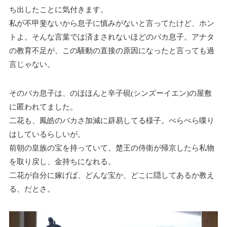
ち出したことに気付きます。
私が不甲斐ないから息子に慎みがないと言ってたけど、ホン
トよ。そんな言葉では済まされないほどのバカ息子。アナタ
の教育不足が、この騒動の直接の原因になったと言っても過
言じゃない。
そのバカ息子は、のほほんと辛子硯(シンズーイエン)の屋敷
に匿われてました。
二花も、鳳皓のバカさ加減に辟易してる様子。ぺらぺら喋り
はしているらしいが。
前朝の皇族の宝を持っていて、楚王の侍衛が帰京したら私物
を取り戻し、金持ちになれる。
二花が自分に嫁げば、どんな宝か、どこに隠してあるか教え
る、だとさ。