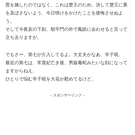
恩を施したのではなく、これは楚王のため。決して楚王に累
を及ぼさないよう、今日情けをかけたことを後悔させぬよ
う。
そして今夜亥の下刻、順平門の外で鳳皓に会わせると言って
立ち去りますが。
でもさー、第七が介入してるよ。大丈夫かなあ、辛子硯。
最近の第七は、常貴妃亡き後、男版毒蛇みたいな顔になって
ますからねえ。
ひとりで悩む辛子硯を大花が慰めてるけど。
－スポンサーリンク－