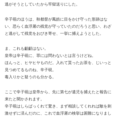
逃がそうとしていたから牢獄送りにした。
辛子硯のほうは、秋都督が鳳皓に目をかけ守った形跡はな
い、恐らく血浮屠の残党が守っていたのだろうと思い、わざ
と逃がして残党をおびき寄せ、一挙に捕えようとした。
ま、これも齟齬はない。
皇帝は辛子硯に、罪には問わないとは言うけどね。
ほんっと、ヒヤヒヤものだ。入れて貰ったお茶を、じいっと
見つめてるものね、辛子硯。
毒入りかと疑うのも分かる。
ここで辛子硯は皇帝から、先に第七が遺児を捕えたと報告に
来たと聞かされます。
辛子硯はしらばっくれて驚き、まず相談してくれれば敵を刺
激せずに済んだのに、これで血浮屠の検挙は困難になりまし