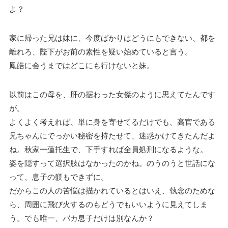
よ？
家に帰った兄は妹に、今度ばかりはどうにもできない、都を
離れろ、陛下がお前の素性を疑い始めていると言う。
鳳皓に会うまではどこにも行けないと妹。
以前はこの母を、肝の据わった女傑のように思えてたんです
が。
よくよく考えれば、単に身を寄せてるだけでも、高官である
兄ちゃんにでっかい秘密を持たせて、迷惑かけてきたんだよ
ね。秋家一蓮托生で、下手すれば全員処刑になるような。
姿を隠すって選択肢はなかったのかね。のうのうと世話にな
って、息子の躾もできずに。
だからこの人の苦悩は描かれているとはいえ、執念のためな
ら、周囲に飛び火するのもどうでもいいように見えてしま
う。でも唯一、バカ息子だけは別なんか？