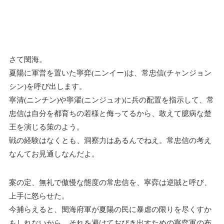
さて閔海。
夏陽に軍営を置いた寧弈(ニンイー)は、常忠信(チャンジョン
シン)を呼び出します。
寧清(ニンチン)や寧濯(ニンジュオ)に兵の配置を指示して、常
忠信は自分を都育ちの若様と侮ってるから、敢えて臆病な楚
王を演じる策のよう。
戦の経験はなくとも、洞察力はあるんでねえ。常忠信の考え
なんてお見通しなんだよ。
案の定、無礼で傲慢な態度の常忠信を、寧弈は逆賊と呼び、
上手に怒らせた。
今捕らえると、閔海府軍が夏陽の民に暴虐の限りを尽くすか
もしれないから、それを避けておびき出すための寧弈軍の布