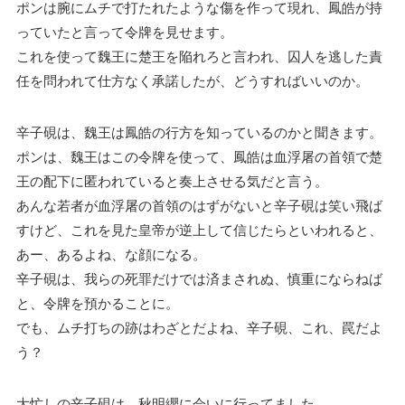
ポンは腕にムチで打たれたような傷を作って現れ、鳳皓が持
っていたと言って令牌を見せます。
これを使って魏王に楚王を陥れろと言われ、囚人を逃した責
任を問われて仕方なく承諾したが、どうすればいいのか。
辛子硯は、魏王は鳳皓の行方を知っているのかと聞きます。
ポンは、魏王はこの令牌を使って、鳳皓は血浮屠の首領で楚
王の配下に匿われていると奏上させる気だと言う。
あんな若者が血浮屠の首領のはずがないと辛子硯は笑い飛ば
すけど、これを見た皇帝が逆上して信じたらといわれると、
あー、あるよね、な顔になる。
辛子硯は、我らの死罪だけでは済まされぬ、慎重にならねば
と、令牌を預かることに。
でも、ムチ打ちの跡はわざとだよね、辛子硯、これ、罠だよ
う？
大忙しの辛子硯は、秋明纓に会いに行ってました。