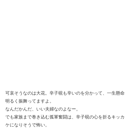
可哀そうなのは大花。辛子硯も辛いのを分かって、一生懸命
明るく振舞ってますよ。
なんだかんだ、いい夫婦なのよなー。
でも家族まで巻き込む孤軍奮闘は、辛子硯の心を折るキッカ
ケになりそうで怖い。