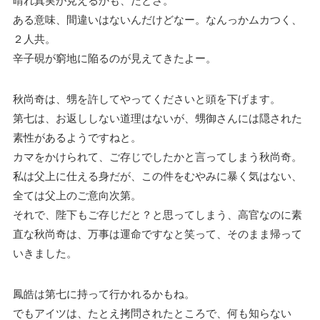
晴れ真実が見えるかも、だとさ。
ある意味、間違いはないんだけどなー。なんっかムカつく、
２人共。
辛子硯が窮地に陥るのが見えてきたよー。
秋尚奇は、甥を許してやってくださいと頭を下げます。
第七は、お返ししない道理はないが、甥御さんには隠された
素性があるようですねと。
カマをかけられて、ご存じでしたかと言ってしまう秋尚奇。
私は父上に仕える身だが、この件をむやみに暴く気はない、
全ては父上のご意向次第。
それで、陛下もご存じだと？と思ってしまう、高官なのに素
直な秋尚奇は、万事は運命ですなと笑って、そのまま帰って
いきました。
鳳皓は第七に持って行かれるかもね。
でもアイツは、たとえ拷問されたところで、何も知らない