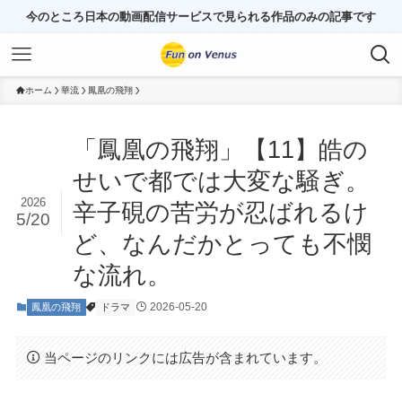
今のところ日本の動画配信サービスで見られる作品のみの記事です
ホーム
華流
鳳凰の飛翔
「鳳凰の飛翔」【11】皓の
せいで都では大変な騒ぎ。
2026
辛子硯の苦労が忍ばれるけ
5/20
ど、なんだかとっても不憫
な流れ。
2026-05-20
鳳凰の飛翔
ドラマ
当ページのリンクには広告が含まれています。