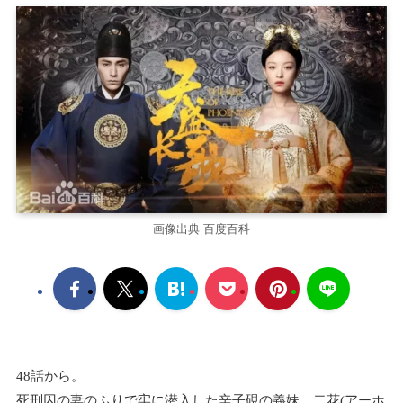
画像出典 百度百科
48話から。
死刑囚の妻のふりで牢に潜入した辛子硯の義妹、二花(アーホ