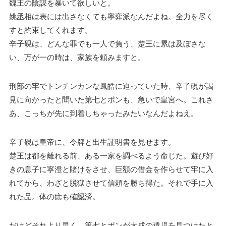
魏王の陰謀を暴いて欲しいと。
姚丞相は表には出さなくても寧弈派なんだよね。全力を尽く
すと約束してくれます。
辛子硯は、どんな罪でも一人で負う、楚王に累は及ぼさな
い、万が一の時は、家族を頼みますと。
刑部の牢でトンチンカンな鳳皓に迫っていた時、辛子硯が謁
見に向かったと聞いた第七とポンも、急いで皇宮へ。これさ
あ、こっちが先に到着しちゃったみたいなんだよねえ。
辛子硯は皇帝に、令牌と出生証明書を見せます。
楚王は都を離れる前、ある一家を調べるよう命じた。遊び好
きの息子に寧澄と賭けをさせ、巨額の借金を作らせて牢に入
れてから、わざと脱獄させて信頼を勝ち得た。それで手に入
れた品。体の痣も確認済。
だけどそれより早く、第七とポンが大成の遺児を見つけたと