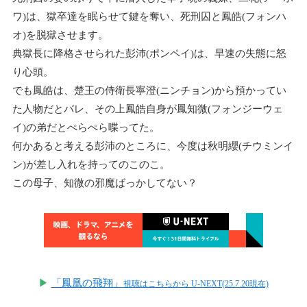
ワ)は、獄卒達を眠らせて鍵を奪い、死刑囚と鳳皓(フォンハ
オ)を脱獄させます。
典獄長に降格させられた彭沛(ポンペイ)は、早速の失態に怒
り心頭。
でも鳳皓は、楚王の侍衛長寧澄(ニンチョン)から預かってい
た人物だとバレ、その上鳳皓自身が鳳知微(フォンジーウェ
イ)の弟だとぺらぺら喋ってた。
何かあると考える彭沛のところに、今度は秋明纓(チウミンイ
ン)が差し入れを持ってのこのこ。
この母子、知微の邪魔ばっかしてない？
▶
「鳳凰の飛翔」
視聴はこちらから U-NEXT(25.7.20現在)