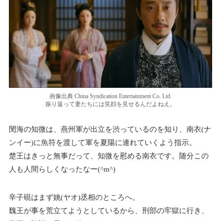
画像出典 China Syndication Entertainment Co. Ltd.
振り返って妻たちには笑顔を見せるんだよねえ。
閔海の知微は、燕州軍が出立を渋っているのを知り、南衣(ナ
ンイー)に魚符を渡して軍を夏陽に連れていくよう指示。
楚王はきっと無事だって、知微を慰める南衣です。随分この
人も人間らしくなったなー(^m^)
辛子硯はまず姚(ヤオ)丞相のところへ。
魏王が事を荒立てようとしているから、刑部の牢獄に行き、