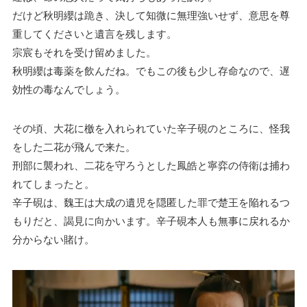
だけど秋明纓は跪き、決して知微に無理強いせず、意思を尊
重してくださいと遺言を残します。
宗宸もそれを受け留めました。
秋明纓は毒薬を飲んだね。でもこの後も少し存命なので、遅
効性の毒なんでしょう。
その頃、大花に檄を入れられていた辛子硯のところに、怪我
をした二花が飛んで来た。
刑部に襲われ、二花を守ろうとした鳳皓と寧弈の侍衛は捕わ
れてしまったと。
辛子硯は、魏王は大成の遺児を隠匿した罪で楚王を陥れるつ
もりだと、謁見に向かいます。辛子硯本人も無事に戻れるか
分からない賭け。