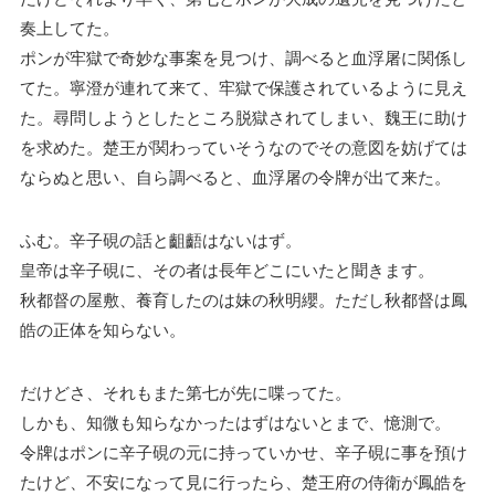
奏上してた。
ポンが牢獄で奇妙な事案を見つけ、調べると血浮屠に関係し
てた。寧澄が連れて来て、牢獄で保護されているように見え
た。尋問しようとしたところ脱獄されてしまい、魏王に助け
を求めた。楚王が関わっていそうなのでその意図を妨げては
ならぬと思い、自ら調べると、血浮屠の令牌が出て来た。
ふむ。辛子硯の話と齟齬はないはず。
皇帝は辛子硯に、その者は長年どこにいたと聞きます。
秋都督の屋敷、養育したのは妹の秋明纓。ただし秋都督は鳳
皓の正体を知らない。
だけどさ、それもまた第七が先に喋ってた。
しかも、知微も知らなかったはずはないとまで、憶測で。
令牌はポンに辛子硯の元に持っていかせ、辛子硯に事を預け
たけど、不安になって見に行ったら、楚王府の侍衛が鳳皓を