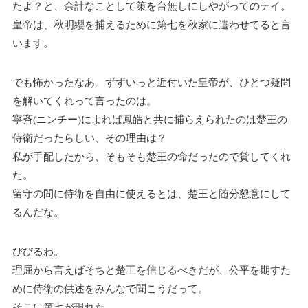
たよ？と、余計なことして策を台無しにしやがってのテイ。
皇帝は、秋明纓を捕えるために第七を秋家に遣わせてると言
います。
でも怖かったなあ。ずずいっと近付いた皇帝が、ひとつ疑問
を解いてくれって言ったのは。
寧斉(ニンチー)によれば鳳皓と共に捕らえられたのは楚王の
侍衛だったらしい、その理由は？
私が手配したから、そもそも楚王の命だったので貸してくれ
た。
留守の間に侍衛を自由に使えるとは、楚王と随分懇意にして
るんだな。
びびるわ。
理屈から言えばそちと楚王を信じるべきだが、公平を期すた
めに侍衛の供述をみんなで聞こうだって。
そこに第七が現れた。