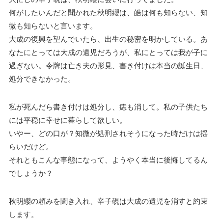
何がしたいんだと聞かれた秋明纓は、皓は何も知らない、知
微も知らないと言います。
大成の復興を望んでいたら、出生の秘密を明かしている。あ
なたにとっては大成の遺児だろうが、私にとっては我が子に
過ぎない。令牌は亡き夫の形見、書き付けは本当の誕生日、
処分できなかった。
私が死んだら書き付けは処分し、痣も消して。私の子供たち
には平穏に幸せに暮らして欲しい。
いやー、どの口が？知微が処刑されそうになった時だけは揺
らいだけど。
それともこんな事態になって、ようやく本当に後悔してるん
でしょうか？
秋明纓の頼みを聞き入れ、辛子硯は大成の遺児を消すと約束
します。