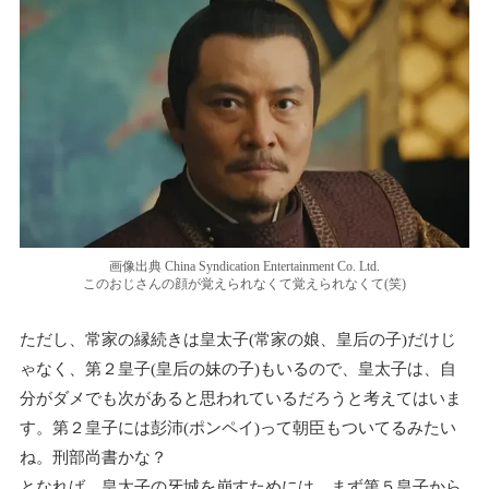
画像出典 China Syndication Entertainment Co. Ltd.
このおじさんの顔が覚えられなくて覚えられなくて(笑)
ただし、常家の縁続きは皇太子(常家の娘、皇后の子)だけじ
ゃなく、第２皇子(皇后の妹の子)もいるので、皇太子は、自
分がダメでも次があると思われているだろうと考えてはいま
す。第２皇子には彭沛(ポンペイ)って朝臣もついてるみたい
ね。刑部尚書かな？
となれば、皇太子の牙城を崩すためには、まず第５皇子から