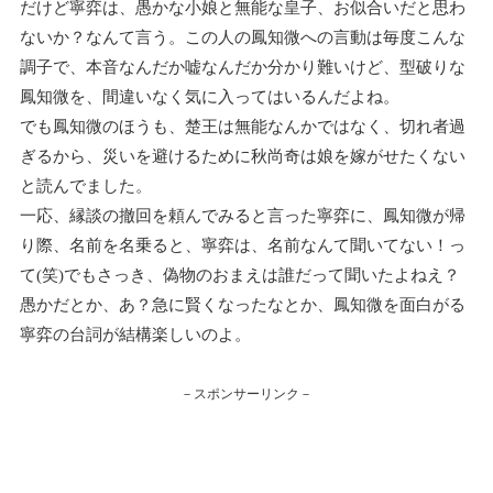
だけど寧弈は、愚かな小娘と無能な皇子、お似合いだと思わ
ないか？なんて言う。この人の鳳知微への言動は毎度こんな
調子で、本音なんだか嘘なんだか分かり難いけど、型破りな
鳳知微を、間違いなく気に入ってはいるんだよね。
でも鳳知微のほうも、楚王は無能なんかではなく、切れ者過
ぎるから、災いを避けるために秋尚奇は娘を嫁がせたくない
と読んでました。
一応、縁談の撤回を頼んでみると言った寧弈に、鳳知微が帰
り際、名前を名乗ると、寧弈は、名前なんて聞いてない！っ
て(笑)でもさっき、偽物のおまえは誰だって聞いたよねえ？
愚かだとか、あ？急に賢くなったなとか、鳳知微を面白がる
寧弈の台詞が結構楽しいのよ。
－スポンサーリンク－