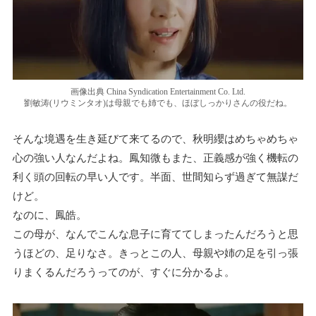
画像出典 China Syndication Entertainment Co. Ltd.
劉敏涛(リウミンタオ)は母親でも姉でも、ほぼしっかりさんの役だね。
そんな境遇を生き延びて来てるので、秋明纓はめちゃめちゃ
心の強い人なんだよね。鳳知微もまた、正義感が強く機転の
利く頭の回転の早い人です。半面、世間知らず過ぎて無謀だ
けど。
なのに、鳳皓。
この母が、なんでこんな息子に育ててしまったんだろうと思
うほどの、足りなさ。きっとこの人、母親や姉の足を引っ張
りまくるんだろうってのが、すぐに分かるよ。