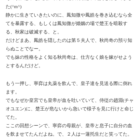
た(^m^)
静かに生きていきたいのに、鳳知微や鳳皓を巻き込むなら全
てを暴露する、もしくは鳳知微が婚姻の場で楚王を暗殺す
る、秋家は破滅する、と。
だけどまあ、鳳皓を隠したのは第５夫人で、秋尚奇の預り知
らぬことでなー。
でも妹の性格をよく知る秋尚奇は、仕方なく娘を嫁がせよう
とするんだけど。
もう一押し、寧弈は丸薬を飲んで、皇子達を見送る際に倒れ
ます。
でもなぜか皇宮でも皇帝が血を吐いていて、侍従の趙淵(チャ
オユエン)に、楚王が危ないから急いで様子を見に行けと命じ
てた。
ここの回想シーンで、寧弈の母親が、皇帝と息子に自分の血
を飲ませてたんだよね。で、２人は一蓮托生だと笑ってた。