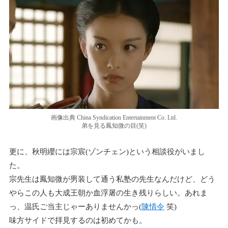
画像出典 China Syndication Entertainment Co. Ltd.
弟を見る鳳知微の目(笑)
更に、秋明纓には宗宸(ゾンチェン)という相談役がいまし
た。
宗先生は鳳知微が男装して通う私塾の先生なんだけど、どう
やらこの人も大成王朝か血浮屠の生き残りらしい。あれま
っ、温氏ご当主じゃーありませんかっ(
陳情令
笑)
味方サイドで拝見するのは初めてかも。