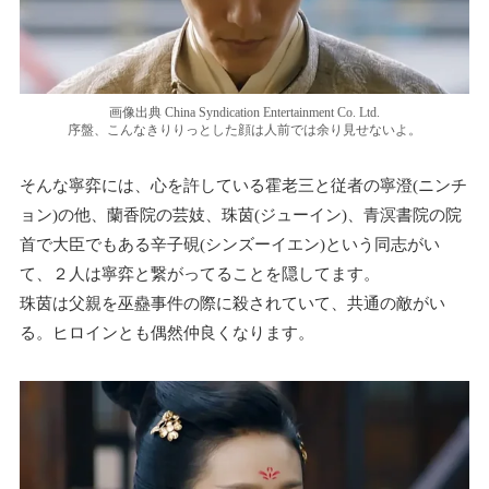
画像出典 China Syndication Entertainment Co. Ltd.
序盤、こんなきりりっとした顔は人前では余り見せないよ。
そんな寧弈には、心を許している霍老三と従者の寧澄(ニンチ
ョン)の他、蘭香院の芸妓、珠茵(ジューイン)、青溟書院の院
首で大臣でもある辛子硯(シンズーイエン)という同志がい
て、２人は寧弈と繋がってることを隠してます。
珠茵は父親を巫蠱事件の際に殺されていて、共通の敵がい
る。ヒロインとも偶然仲良くなります。