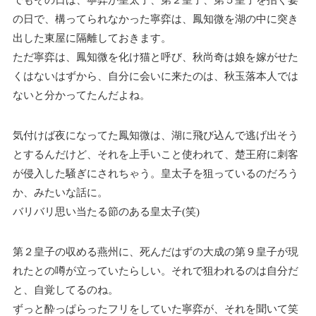
の日で、構ってられなかった寧弈は、鳳知微を湖の中に突き
出した東屋に隔離しておきます。
ただ寧弈は、鳳知微を化け猫と呼び、秋尚奇は娘を嫁がせた
くはないはずから、自分に会いに来たのは、秋玉落本人では
ないと分かってたんだよね。
気付けば夜になってた鳳知微は、湖に飛び込んで逃げ出そう
とするんだけど、それを上手いこと使われて、楚王府に刺客
が侵入した騒ぎにされちゃう。皇太子を狙っているのだろう
か、みたいな話に。
バリバリ思い当たる節のある皇太子(笑)
第２皇子の収める燕州に、死んだはずの大成の第９皇子が現
れたとの噂が立っていたらしい。それで狙われるのは自分だ
と、自覚してるのね。
ずっと酔っぱらったフリをしていた寧弈が、それを聞いて笑