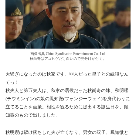
画像出典 China Syndication Entertainment Co. Ltd.
秋尚奇はアゴヒゲだけ白いので見分けが付く。
大騒ぎになったのは秋家です。罪人だった皇子との縁談なん
てっ！
秋夫人と第五夫人は、秋家の居候だった秋尚奇の妹、秋明纓
(チウミンイン)の娘の鳳知微(フォンジーウェイ)を身代わりに
立てることを画策。相性を観るために提出する誕生日を、鳳
知微のもので出しました。
秋明纓は駆け落ちした夫が亡くなり、男女の双子、鳳知微と