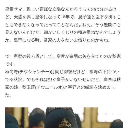
皇帝サマ、難しい窮屈な立場なんだろうってのは分かるけ
ど、天盛を興し皇帝になって18年で、息子達と臣下を御すこ
ともできなくなってたってことなんだよねえ。そう無能にも
見えないんだけど、細かいしくじりの積み重ねなんでしょう
か。皇帝になる時、常家の力をだいぶ借りたのかもね。
で、寧弈の後ろ盾として、皇帝が白羽の矢を立てたのが秋家
です。
秋尚奇(チウシャンチー)は同じ都督だけど、常海の下につい
てる状況。でもそれは担ぐ皇子がいないせいだと、皇帝は秋
家の娘、秋玉落(チウユールオ)と寧弈との縁談を決めまし
た。