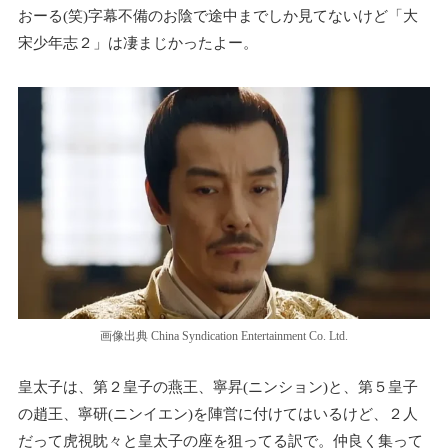
おーる(笑)字幕不備のお陰で途中までしか見てないけど「大
宋少年志２」は凄まじかったよー。
画像出典 China Syndication Entertainment Co. Ltd.
皇太子は、第２皇子の燕王、寧昇(ニンション)と、第５皇子
の趙王、寧研(ニンイエン)を陣営に付けてはいるけど、２人
だって虎視眈々と皇太子の座を狙ってる訳で。仲良く集って