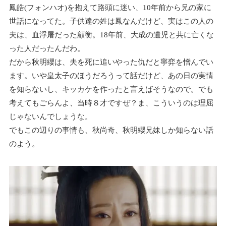
鳳皓(フォンハオ)を抱えて路頭に迷い、10年前から兄の家に
世話になってた。子供達の姓は鳳なんだけど、実はこの人の
夫は、血浮屠だった顧衡。18年前、大成の遺児と共に亡くな
った人だったんだわ。
だから秋明纓は、夫を死に追いやった仇だと寧弈を憎んでい
ます。いや皇太子のほうだろうって話だけど、あの日の実情
を知らないし、キッカケを作ったと言えばそうなので。でも
考えてもごらんよ、当時８才ですぜ？ま、こういうのは理屈
じゃないんでしょうな。
でもこの辺りの事情も、秋尚奇、秋明纓兄妹しか知らない話
のよう。