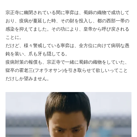
宗正寺に幽閉されている間に寧弈は、蜀錦の織物で成功して
おり、疫病が蔓延した時、その財を投入し、都の西部一帯の
感染を抑えてました。その功により、皇帝から呼び戻される
ことに。
だけど、様々警戒している寧弈は、全方位に向けて病弱な愚
鈍を装い、爪も牙も隠してる。
疫病対策の報償も、宗正寺で一緒に蜀錦の織物をしていた、
獄卒の霍老三(フオラオサン)を引き取らせて欲しいってこと
だけしか望みません。