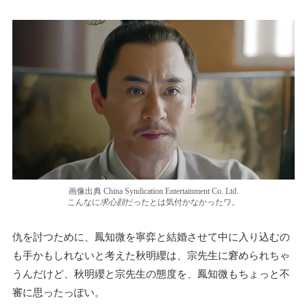
画像出典 China Syndication Entertainment Co. Ltd.
こんなに
求心顔
だったとは気付かなかったワ。
仇を討つために、鳳知微を寧弈と結婚させて中に入り込むの
も手かもしれないと考えた秋明纓は、宗先生に窘められちゃ
うんだけど、秋明纓と宗先生の態度を、鳳知微もちょっと不
審に思ったっぽい。