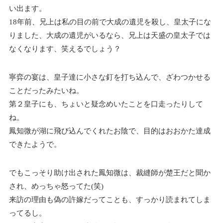
い出ます。
18年前、兄上は私の目の前で大成の遺児を殺し、皇太子にな
りました、大成の遺児がいるなら、兄上は天盛の皇太子では
なくなります、笑えるでしょう？
寧弈の宴は、皇子達に小さな釘を打ち込んで、ざわつかせる
ことだったみたいね。
第２皇子にも、ちょいと疑念めいたことを口走ったりして
ね。
鳳知微が湖に飛び込んでくれたお陰で、目的はおおかた達成
できたようで。
でもこっそり助け出された鳳知微は、裁縫師が楚王だと聞か
され、めっちゃ怒ってた(笑)
来訪の理由も偽の許嫁だってことも、すっかり読まれてしま
ってるし。