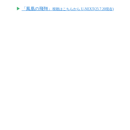
▶
「鳳凰の飛翔」
視聴はこちらから U-NEXT(25.7.20現在)