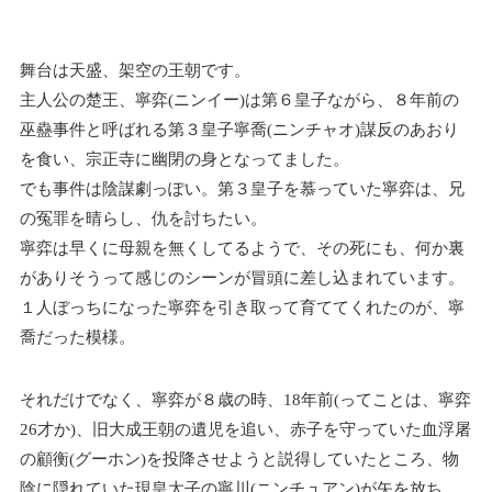
舞台は天盛、架空の王朝です。
主人公の楚王、寧弈(ニンイー)は第６皇子ながら、８年前の
巫蠱事件と呼ばれる第３皇子寧喬(ニンチャオ)謀反のあおり
を食い、宗正寺に幽閉の身となってました。
でも事件は陰謀劇っぽい。第３皇子を慕っていた寧弈は、兄
の冤罪を晴らし、仇を討ちたい。
寧弈は早くに母親を無くしてるようで、その死にも、何か裏
がありそうって感じのシーンが冒頭に差し込まれています。
１人ぼっちになった寧弈を引き取って育ててくれたのが、寧
喬だった模様。
それだけでなく、寧弈が８歳の時、18年前(ってことは、寧弈
26才か)、旧大成王朝の遺児を追い、赤子を守っていた血浮屠
の顧衡(グーホン)を投降させようと説得していたところ、物
陰に隠れていた現皇太子の寧川(ニンチュアン)が矢を放ち、