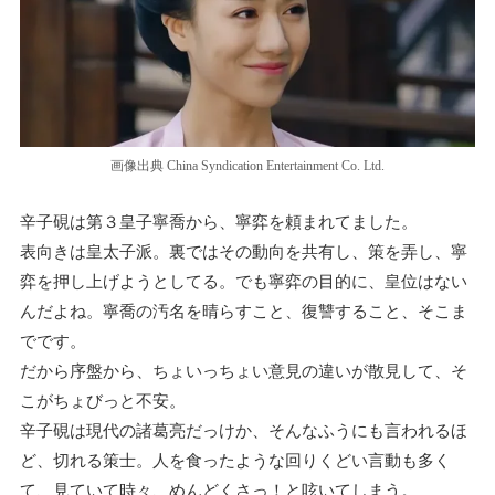
画像出典 China Syndication Entertainment Co. Ltd.
辛子硯は第３皇子寧喬から、寧弈を頼まれてました。
表向きは皇太子派。裏ではその動向を共有し、策を弄し、寧
弈を押し上げようとしてる。でも寧弈の目的に、皇位はない
んだよね。寧喬の汚名を晴らすこと、復讐すること、そこま
でです。
だから序盤から、ちょいっちょい意見の違いが散見して、そ
こがちょびっと不安。
辛子硯は現代の諸葛亮だっけか、そんなふうにも言われるほ
ど、切れる策士。人を食ったような回りくどい言動も多く
て、見ていて時々、めんどくさっ！と呟いてしまう。