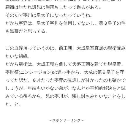
顧衡は討たれ遺児は崖落ちしたって過去がある。
その功で寧川は皇太子になったっていうね。
だから寧弈は、皇太子寧川を信用してないし、第３皇子の件
も黒幕だと思ってる。
この血浮屠っていうのは、前王朝、大成皇室直属の親衛隊み
たいな組織。
だから顧衡は、大成王朝を倒して天盛王朝を建てた現皇帝、
寧世征(ニンシージョン)の追っ手から、大成の第９皇子を守
ってた訳だ。８才だった寧弈の見通しが甘かったのも確かで
しょうが、年端もいかない弟が、なんとか平和的解決をと試
みている後ろから、兄の寧川が、騙し討ちみたいなことをし
た、と。
－スポンサーリンク－