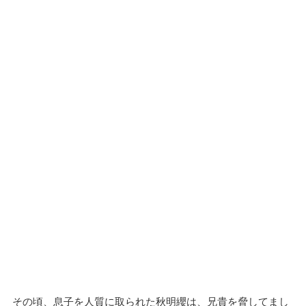
その頃、息子を人質に取られた秋明纓は、兄貴を脅してまし