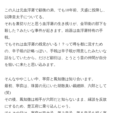
この人は元血浮屠で顧衡の弟。でも18年前、天盛に投降し、
以降皇太子についてる。
それを裏切りだと思う血浮屠の生き残りが、金羽衛の部下を
殺した？みたいな事件が起きます。凶器は血浮屠特有の手
戟。
でもそれは血浮屠の残党がいる！？って噂を都に流すため
の、辛子硯の計略っぽい。手戟は辛子硯が用意したみたいな
話をしていたから。だけど顧衍は、とうとう昔の仲間が自分
を狙いに来たと思い込みます。
そんなややこしい中、寧弈と鳳知微は知り合います。
最初、寧弈は、珠茵の元にいた胡散臭い裁縫師、六郎として
(笑)
その後、鳳知微は相手が六郎だと知らないまま、縁談を反故
にするため、楚王府に乗り込んじゃう。
でもその日は、寧弈が皇太子、第２皇子、第５皇子を招く宴