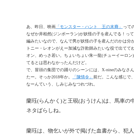
あ、昨日、映画
「モンスター・ハント 王の末裔」
って
なぜか井柏然(ジンボーラン)が妖怪の子を産んでる！っ
編みたいなので、なんで男が妖怪の子を産んだのかは分
トニー・レオンがえー加減な詐欺師みたいな役で出ててね
オン、めっさ若い。ちょいちょい朱一龍(チューイーロン
てるとは思わなかったんだけど。
で、冒頭の集団での踊りのシーンには、X-nineのみな
たー。そっか2018年か。
「陳情令」
前だ。こんな感じで
なーんていう、しみじみなつれづれ。
蘭珏(らんかく)と王硯(おうけん)は、馬車
ネタばらしね。
蘭珏は、物乞いが外で掲げた血書から、犯人