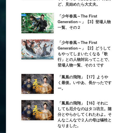
ど、見始めたら大丈夫。
「少年春風～The First
Generation～」【3】登場人物
一覧、その２
「少年春風～The First
Generation～」【2】どうして
もやってしまいたくなる「歌
行」との人物対比ってことで、
登場人物一覧、その１です
「鳳凰の飛翔」【17】ようや
く最後。いやあ、長かったです
ー。
「鳳凰の飛翔」【16】それに
しても厄介なのはタコ坊主。随
分とやらかしてくれたわよ。そ
んなこんなで２人の母は犠牲と
なりました。