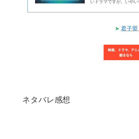
いドラマですが。いやい
➤
君子
ネタバレ感想