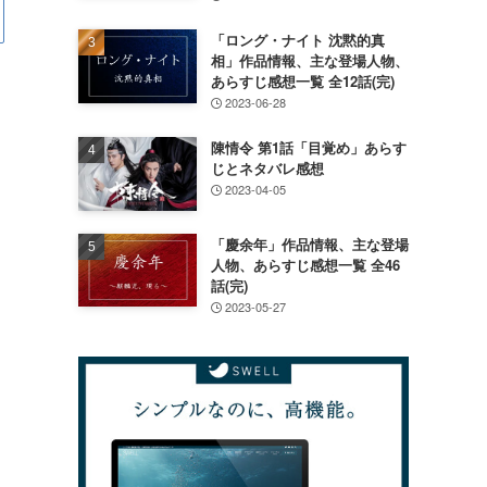
「ロング・ナイト 沈黙的真
相」作品情報、主な登場人物、
あらすじ感想一覧 全12話(完)
2023-06-28
陳情令 第1話「目覚め」あらす
じとネタバレ感想
2023-04-05
「慶余年」作品情報、主な登場
人物、あらすじ感想一覧 全46
話(完)
2023-05-27