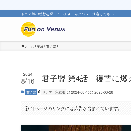
ドラマ等の感想を綴っています ネタバレご注意ください
ホーム
華流
君子盟
2024
君子盟 第4話「復讐に
8/16
君子盟
ドラマ
宋威龍
2024-08-16
2025-03-28
当ページのリンクには広告が含まれています。