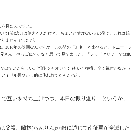
のを見たんですよ。
ていう(笑)念力は使えるんだけど、ちょいと情けない夫の役で。これは続
かりませんでしたが。
。2018年の映画なんですが、この間の「無名」と比べると、トニー・
)兄さん、やっぱ似てるなと思って見てました。「レッドクリフ」では似
さんが出ていたらしい。肖戦(シャオジャン)もいた模様。全く気付かなかっ
、アイドル賑やかし的に使われてたんだねえ。
の中で互いを持ち上げつつ、本日の振り返り。というか、
は父親、蘭林(らんりん)が敵に通じて南征軍が全滅した