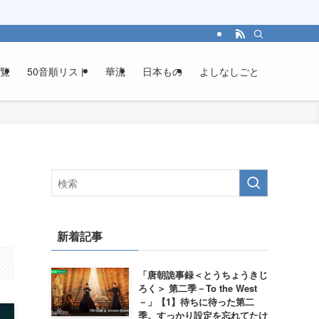
覧
50音順リスト
華流
日本もの
よしなしごと
新着記事
「唐朝詭事録＜とうちょうきじ
ろく＞ 第二季－To the West
－」【1】待ちに待った第二
季。すっかり設定を忘れてたけ