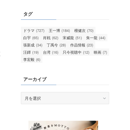
タグ
ドラマ
(727)
王一博
(184)
檀健次
(70)
白宇
(65)
肖戦
(62)
宋威龍
(51)
朱一龍
(44)
張新成
(34)
丁禹兮
(28)
作品情報
(23)
汪鐸
(19)
台湾
(16)
只今視聴中
(12)
映画
(7)
監
李宏毅
(6)
アーカイブ
ア
ら
ー
カ
イ
ブ