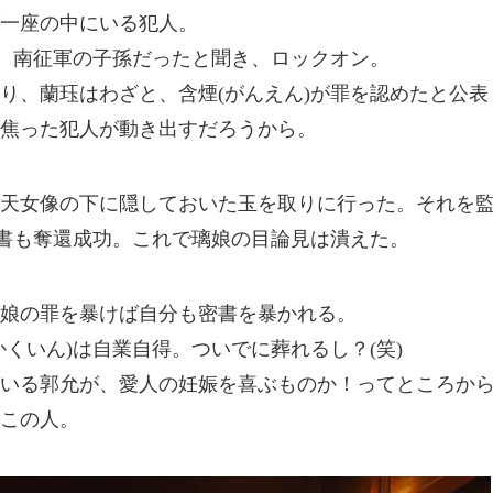
一座の中にいる犯人。
で、南征軍の子孫だったと聞き、ロックオン。
り、蘭珏はわざと、含煙(がんえん)が罪を認めたと公表
焦った犯人が動き出すだろうから。
天女像の下に隠しておいた玉を取りに行った。それを
密書も奪還成功。これで璃娘の目論見は潰えた。
娘の罪を暴けば自分も密書を暴かれる。
くいん)は自業自得。ついでに葬れるし？(笑)
いる郭允が、愛人の妊娠を喜ぶものか！ってところか
この人。