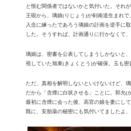
と恨む関係者ではないかと気付いた。それが
王硯から、璃娘(りじょう)が剣南道生まれ
入念に練ったであろう璃娘の計画を逆手に取
した。そうすれば、計画通りに行かなくて、
璃娘は、密書を公表してしまうしかないと、
視していた旭東(きょくとう)が確保。玉も
ただ、真相を解明しないといけないけど、璃
だから「含煙に白状させる」ことに。郭允(か
最初に含煙に会った後、高官の娘を妻にして
既に、安胎薬の秘密にも気付いてましたよ、