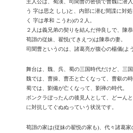
主人公は、蜀漢、司聞曹の密偵で曹魏に潜入
う 字は思之 しし)と、内部に潜む間諜に対
く 字は孝和 こうわ)の２人。
２人は義兄弟の契りを結んだ仲良しで、陳恭
荀詡の従妹、翟悦(てきえつ)は陳恭の妻。
司聞曹というのは、諸葛亮が腹心の楊儀(よ
舞台は、魏、呉、蜀の三国時代だけど、三国
魏では、曹操、曹丕と亡くなって、曹叡の時
蜀では、劉備が亡くなって、劉禅の時代。
ボンクラぼったんの後見人として、どーんと
に対抗してぐぬぬっていう状況です。
荀詡の家は(従妹の翟悦の家も)、代々諸葛