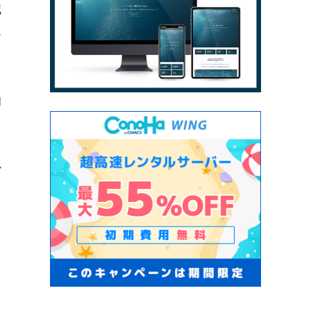
誠
エ
的
る
か
と