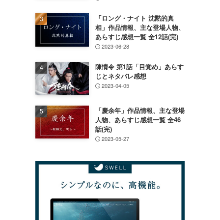
ょ
「ロング・ナイト 沈黙的真
相」作品情報、主な登場人物、
あらすじ感想一覧 全12話(完)
2023-06-28
、
陳情令 第1話「目覚め」あらす
じとネタバレ感想
2023-04-05
「慶余年」作品情報、主な登場
人物、あらすじ感想一覧 全46
話(完)
2023-05-27