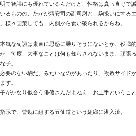
明で智謀にも優れているんだけど、性格は真っ直ぐで
いるものの、たかが靖安司の副司尉と、駒扱いにする
。様々画策しても、内側から食い破られるからね。
本気な荀詡は素直に思惑に乗りそうにないとか、役職
が。毎度、大事なことは何も知らされないまま、頑張
な子。
必要のない駒だ、みたいなのがあったり、複数サイド
ます。
子がかなり似合う俳優さんだよねえ。お上手というこ
指示で、曹魏に組する五仙道という組織に潜入済。