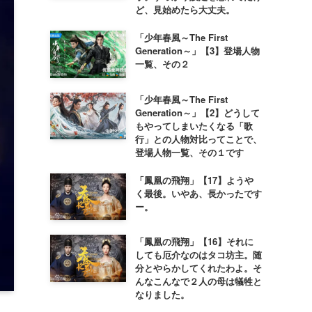
ど、見始めたら大丈夫。
「少年春風～The First
Generation～」【3】登場人物
一覧、その２
「少年春風～The First
Generation～」【2】どうして
もやってしまいたくなる「歌
行」との人物対比ってことで、
登場人物一覧、その１です
「鳳凰の飛翔」【17】ようや
く最後。いやあ、長かったです
ー。
「鳳凰の飛翔」【16】それに
しても厄介なのはタコ坊主。随
分とやらかしてくれたわよ。そ
んなこんなで２人の母は犠牲と
なりました。