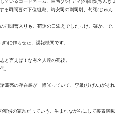
しているコードネーム、白帝(バイディ)の陳恭(ちんき
処する司聞曹の下位組織、靖安司の副司尉、荀詡(じゅん
の司聞曹入りも、荀詡の口添えでしたっけ、確か。で
うぎ)に作らせた、諜報機関です。
志と言えば！な有名人達の死後。
代。
諸葛亮の存在感が一際光っていて、李厳(りげん)がそれ
家の密偵の家系だっていう、生まれながらにして裏表満載