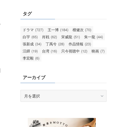
タグ
ゆ
ドラマ
(727)
王一博
(184)
檀健次
(70)
白宇
(65)
肖戦
(62)
宋威龍
(51)
朱一龍
(44)
張新成
(34)
丁禹兮
(28)
作品情報
(23)
汪鐸
(19)
台湾
(16)
只今視聴中
(12)
映画
(7)
李宏毅
(6)
う
間
アーカイブ
ア
ー
カ
イ
ブ