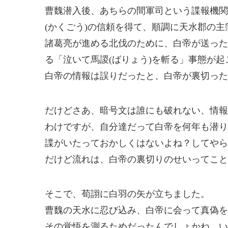
曹魏潜入後、あちらの間軍司という諜報機関
(かくごう)の信頼を得て、順調に天水郡の
諸葛亮が進める北伐のために、白帝が送った
る「泣いて馬謖(ばりょう)を斬る」事態が起
白帝の情報は誤りだったと、白帝が裏切った
だけどさあ、暗号文は誰にも破れない、情報
わけですが、自分達だって白帝を何年も潜り
諜がいたっておかしくはないよね？してやら
だけど流れは、白帝の裏切りのせいってこと
そこで、荀詡に白羽の矢が立ちました。
曹魏の天水に忍び込み、白帝に会って真偽を
その覚悟を測るためだったんでしょかね、い