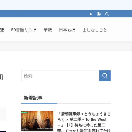
覧
50音順リスト
華流
日本もの
よしなしごと
面
新着記事
「唐朝詭事録＜とうちょうきじ
ろく＞ 第二季－To the West
－」【1】待ちに待った第二
季。すっかり設定を忘れてたけ