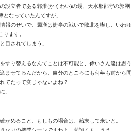
の設立者である郭淮(かくわい)の甥、天水郡郡守の郭剛
主簿となっていたんですが。
情報のせいで、蜀漢は街亭の戦いで敗北を喫し、いわ
こります。
と目されてしまう。
をすり替えるなんてことは不可能と、偉いさん達は思
込ませてるんだから、自分のところにも何年も前から
れてたって変じゃないよね？
に。
確かめること、もしもの場合は、始末して来いと。
きなりの拷問シーンですわよ、荀詡くん。うう。