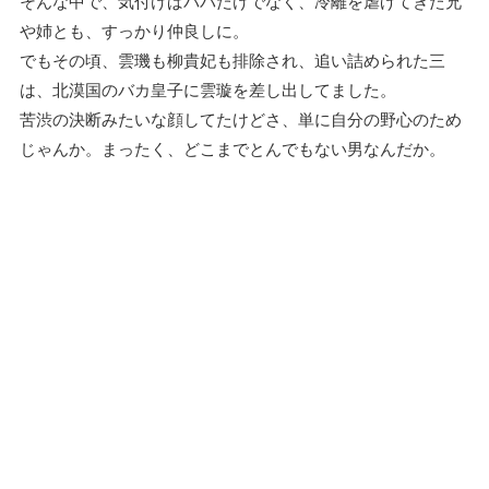
そんな中で、気付けばパパだけでなく、冷離を虐げてきた兄
や姉とも、すっかり仲良しに。
でもその頃、雲璣も柳貴妃も排除され、追い詰められた三
は、北漠国のバカ皇子に雲璇を差し出してました。
苦渋の決断みたいな顔してたけどさ、単に自分の野心のため
じゃんか。まったく、どこまでとんでもない男なんだか。