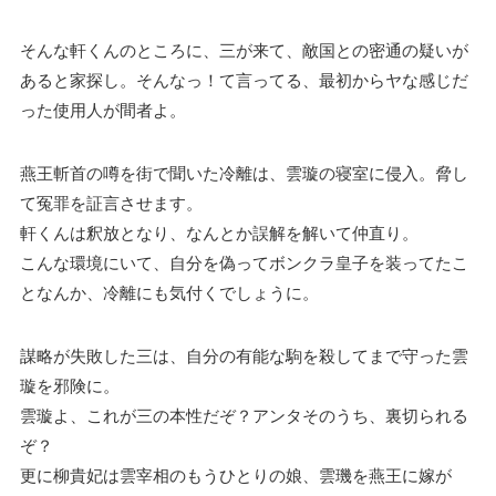
そんな軒くんのところに、三が来て、敵国との密通の疑いが
あると家探し。そんなっ！て言ってる、最初からヤな感じだ
った使用人が間者よ。
燕王斬首の噂を街で聞いた冷離は、雲璇の寝室に侵入。脅し
て冤罪を証言させます。
軒くんは釈放となり、なんとか誤解を解いて仲直り。
こんな環境にいて、自分を偽ってボンクラ皇子を装ってたこ
となんか、冷離にも気付くでしょうに。
謀略が失敗した三は、自分の有能な駒を殺してまで守った雲
璇を邪険に。
雲璇よ、これが三の本性だぞ？アンタそのうち、裏切られる
ぞ？
更に柳貴妃は雲宰相のもうひとりの娘、雲璣を燕王に嫁が