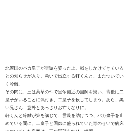
北漠国のバカ皇子が雲璇を娶った上、戦をしかけてきている
との知らせが入り、急いで出立する軒くんと、またついてい
く冷離。
その間に、三は薬草の件で皇帝側近の国師を疑い、背後に二
皇子がいることに気付き、二皇子を殺してしまう。あら、黒
い兄さん、意外とあっさりお亡くなりに。
軒くんと冷離が策を講じて、雲璇を助けつつ、バカ皇子を止
めている間に、二皇子と国師に盛られていた毒のせいで病床