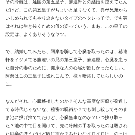
その冷離は、延国の第五皇子、赫連軒との結婚を控えてたん
だけど、この第五皇子がちょいと足りなくて、異母兄弟から
いじめられてもやり返さないタイプのヘタレっ子で、でも実
はそれは生き抜くための仮の姿っていう。まあ、この皇子の
設定は、よくありそうなヤツ。
で、結婚してみたら、阿棄を騙して心臓を取ったのは、赫連
軒をイジメてる腹違いの兄の第三皇子、赫連塵。心臓を患っ
た自分の妻のために、健康な人の心臓が欲しかったらしい。
阿棄はこの三皇子に惚れこんで、様々暗躍してたらしいの
に。
なんだそれ、心臓移植したのか？そんな高度な医療が発達し
てる時代じゃないな、秘密の呪術か？でも刺し殺してそのま
ま池に投げ捨ててたけど、心臓無事なのか？いつ抉り取っ
た？池の中で目を開けて、先に冷離の手を取ったのは殺され
た阿棄のほうだけど既に霊か？みたいなイロイロは、のっけ