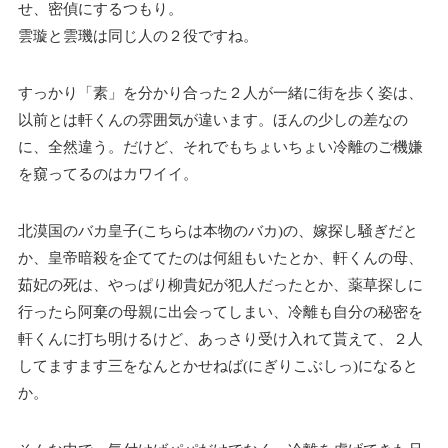
せ、密偵にするつもり。
雲璇と雲璣は同じ人の２役ですね。
すっかり「素」を分かり合った２人が一緒に街を歩く姿は、
以前とは軒くんの雰囲気が違います。ほんの少しの差なの
に、全然違う。だけど、それでもちょいちょい冷離のご機嫌
を窺ってるのはカワイイ。
北漠国のバカ皇子(こちらは本物のバカ)の、嫁探し騒ぎだと
か、皇帝暗殺を企ててたのは何組もいたとか、軒くんの母、
茹妃の死は、やっぱり柳貴妃が犯人だったとか、薬草探しに
行ったら阿棄の母親に出会ってしまい、冷離も自分の秘密を
軒くんに打ち明けるけど、あっさり受け入れて貰えて、２人
してますます三をなんとかせねば(にぎりこぶしっ)になると
か。