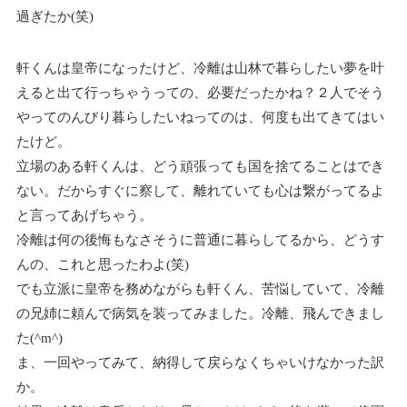
過ぎたか(笑)
軒くんは皇帝になったけど、冷離は山林で暮らしたい夢を叶
えると出て行っちゃうっての、必要だったかね？２人でそう
やってのんびり暮らしたいねってのは、何度も出てきてはい
たけど。
立場のある軒くんは、どう頑張っても国を捨てることはでき
ない。だからすぐに察して、離れていても心は繋がってるよ
と言ってあげちゃう。
冷離は何の後悔もなさそうに普通に暮らしてるから、どうす
んの、これと思ったわよ(笑)
でも立派に皇帝を務めながらも軒くん、苦悩していて、冷離
の兄姉に頼んで病気を装ってみました。冷離、飛んできまし
た(^m^)
ま、一回やってみて、納得して戻らなくちゃいけなかった訳
か。