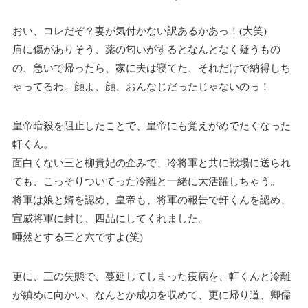
おい、コレだぞ？妻が気付かない訳あるかあっ！(大笑)
肩に傷がありそう、薬の匂いがするとなんとなく疑うもの
の、急いで帰ったら、家に夫は寝てた、それだけで納得しち
ゃってるわ。顔よ、顔、おんなじだったじゃないのっ！
皇帝暗殺を阻止したことで、皇帝にも覚えがめでたくなった
軒くん。
面白くない三と柳貴妃の企みで、冷将軍と共に戦場に送られ
ても、こっそりついてった冷離と一緒に大活躍しちゃう。
将軍は娘と婿を認め、皇帝も、将軍の報告で軒くんを認め、
宣威将軍に封じ、四品にしてくれました。
唖然とする三と六ですよ(笑)
更に、三の失態で、蔓延してしまった疫病を、軒くんと冷離
が鎮めに向かい、なんとか成功を収めて、更に帰り道、卿儒