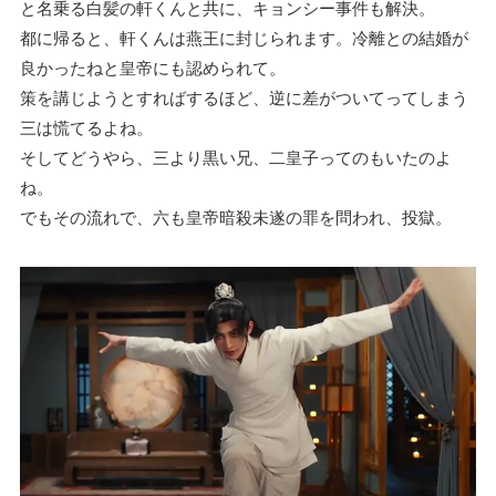
と名乗る白髪の軒くんと共に、キョンシー事件も解決。
都に帰ると、軒くんは燕王に封じられます。冷離との結婚が
良かったねと皇帝にも認められて。
策を講じようとすればするほど、逆に差がついてってしまう
三は慌てるよね。
そしてどうやら、三より黒い兄、二皇子ってのもいたのよ
ね。
でもその流れで、六も皇帝暗殺未遂の罪を問われ、投獄。