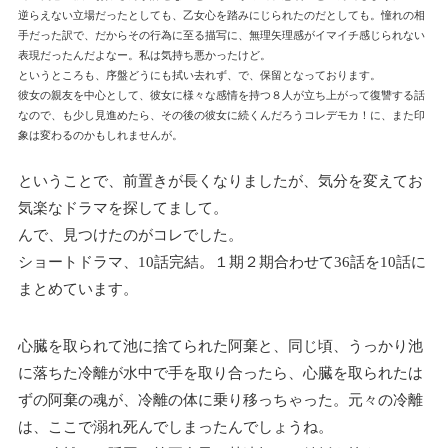
逆らえない立場だったとしても、乙女心を踏みにじられたのだとしても。憧れの相
手だった訳で、だからその行為に至る描写に、無理矢理感がイマイチ感じられない
表現だったんだよなー。私は気持ち悪かったけど。
というところも、序盤どうにも拭い去れず、で、保留となっております。
彼女の親友を中心として、彼女に様々な感情を持つ８人が立ち上がって復讐する話
なので、も少し見進めたら、その後の彼女に続くんだろうコレデモカ！に、また印
象は変わるのかもしれませんが。
ということで、前置きが長くなりましたが、気分を変えてお
気楽なドラマを探してまして。
んで、見つけたのがコレでした。
ショートドラマ、10話完結。１期２期合わせて36話を10話に
まとめています。
心臓を取られて池に捨てられた阿棄と、同じ頃、うっかり池
に落ちた冷離が水中で手を取り合ったら、心臓を取られたは
ずの阿棄の魂が、冷離の体に乗り移っちゃった。元々の冷離
は、ここで溺れ死んでしまったんでしょうね。