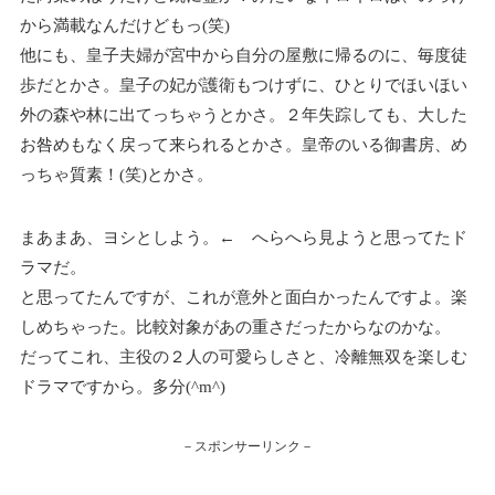
から満載なんだけどもっ(笑)
他にも、皇子夫婦が宮中から自分の屋敷に帰るのに、毎度徒
歩だとかさ。皇子の妃が護衛もつけずに、ひとりでほいほい
外の森や林に出てっちゃうとかさ。２年失踪しても、大した
お咎めもなく戻って来られるとかさ。皇帝のいる御書房、め
っちゃ質素！(笑)とかさ。
まあまあ、ヨシとしよう。← へらへら見ようと思ってたド
ラマだ。
と思ってたんですが、これが意外と面白かったんですよ。楽
しめちゃった。比較対象があの重さだったからなのかな。
だってこれ、主役の２人の可愛らしさと、冷離無双を楽しむ
ドラマですから。多分(^m^)
－スポンサーリンク－