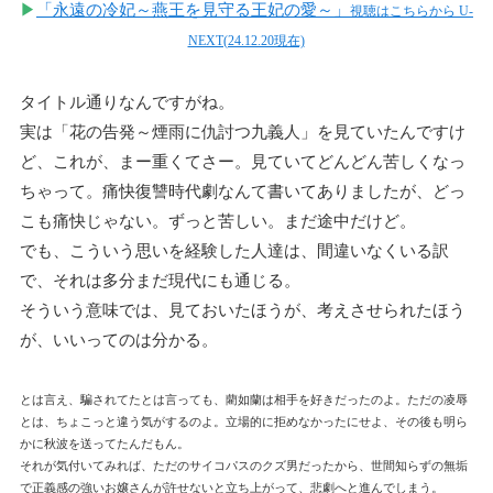
▶
「永遠の冷妃～燕王を見守る王妃の愛～」
視聴はこちらから U-
NEXT(24.12.20現在)
タイトル通りなんですがね。
実は「花の告発～煙雨に仇討つ九義人」を見ていたんですけ
ど、これが、まー重くてさー。見ていてどんどん苦しくなっ
ちゃって。痛快復讐時代劇なんて書いてありましたが、どっ
こも痛快じゃない。ずっと苦しい。まだ途中だけど。
でも、こういう思いを経験した人達は、間違いなくいる訳
で、それは多分まだ現代にも通じる。
そういう意味では、見ておいたほうが、考えさせられたほう
が、いいってのは分かる。
とは言え、騙されてたとは言っても、藺如蘭は相手を好きだったのよ。ただの凌辱
とは、ちょこっと違う気がするのよ。立場的に拒めなかったにせよ、その後も明ら
かに秋波を送ってたんだもん。
それが気付いてみれば、ただのサイコパスのクズ男だったから、世間知らずの無垢
で正義感の強いお嬢さんが許せないと立ち上がって、悲劇へと進んでしまう。