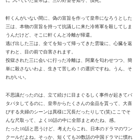
についていた皇帝は、三の野望を知り、憤死。
軒くんがいない間に、偽の宣旨を作って皇帝になろうとした
三は、本物の宣旨を持って抗議しに来た冷将軍を殺してしま
うんだけど、そこに軒くんと冷離が帰還。
逃げ出した三は、全てを知って帰ってきた雲璇に、心臓を返
すわと、目の前で自害されます。
投獄された三に会いに行った冷離は、阿棄を匂わせつつ、簡
単に殺さないわよ、生きて苦しめ！の選択ですね。うん、そ
れがいい。
不思議だったのは、立て続けに目まぐるしく事件が起きてバ
タバタしてるのに、皇帝からたくさんの金品を貰って、大喜
びする夫婦のシーンは異様に冗長だったりして(笑)ここでそ
んな尺取って、よく10話の中に全部まとめたね、感。
たった10話と思うけど、考えたらこれ、日本のドラマのワン
クールだよね。そっか、短くても20数話の中国ドラマに慣れ