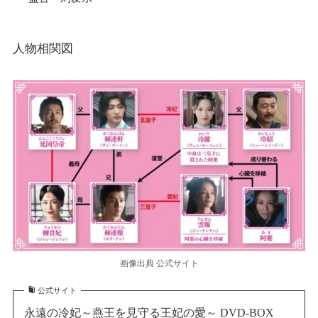
人物相関図
画像出典 公式サイト
公式サイト
永遠の冷妃～燕王を見守る王妃の愛～ DVD-BOX