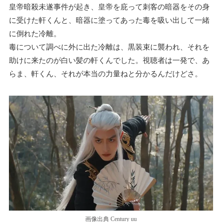
皇帝暗殺未遂事件が起き、皇帝を庇って刺客の暗器をその身
に受けた軒くんと、暗器に塗ってあった毒を吸い出して一緒
に倒れた冷離。
毒について調べに外に出た冷離は、黒装束に襲われ、それを
助けに来たのが白い髪の軒くんでした。視聴者は一発で、あ
らま、軒くん、それが本当の力量ねと分かるんだけどさ。
画像出典 Century uu