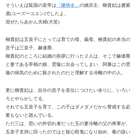
そういえば延国の皇帝は
「陳情令」
の姚宗主、柳貴妃は虞紫
鳶(ユーズーユエン)でしたよ。
混ぜたらあかん夫婦(大笑)
柳貴妃は五皇子にとっては育ての母、義母。柳貴妃の本当の
息子は三皇子、赫連塵。
柳貴妃のところに結婚の挨拶に行った２人は、そこで赫連塵
と妻である宰相の娘、雲璇に出会ってしまい、阿棄はこの雲
璇の病気のために殺されたのだと理解する冷離の中の人。
更に柳貴妃は、自分の息子を皇位につけたい余りに、いろい
ろとやらかしてる。
それでも五皇子を育て、この子はダメダメだから警戒する必
要もないと踏んでいる。
ただ三は、思いの外切れ者だった五の妻冷離の父の将軍が、
五皇子支持に回ったのではと疑心暗鬼になり始め、毒の扱い