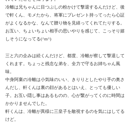
冷離は兄ちゃんに目つぶしの粉かけて撃退するんだけど、後
で軒くん、モメたから、将軍にプレゼント持ってったら心証
がよくなるかな、なんて贈り物を見繕ってくれてたりする。
お互い、ちょいちょい相手の思いやりを感じて、こっそり嬉
しそうになってる(^m^)
三と六の企みは続くんだけど、都度、冷離が察して撃退して
くれます。ちょっと残念な弟を、全力で守るお姉ちゃん風
味。
中身阿棄の冷離は小気味のいい、きりりとしたやり手の奥さ
んだし、軒くんは裏の顔があるとはいえ、とっても優しい
子。お互い隠し事はあるものの、心が繋がってくのに時間は
かかりませんでした。
軒くんは、冷離が異様に三皇子を敵視するのを気にはしてる
けど。