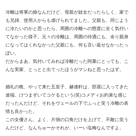
冷離は将軍の娘なんだけど、母親が妓女だったらしく、家で
も兄姉、使用人からも虐げられてました。父親も、同じよう
に冷たいのかと思ったら、周囲の冷離への態度に全く気付い
てなかった様子。元々の冷離は、周囲の待遇にも、余り親身
になってはくれなかった父親にも、何も言い返せなかったっ
ぽい。
だからまあ、気付いてみれば冷離だった阿棄にとっても、こ
んな実家、とっとと出てったほうがマシねと思ったはず。
婚礼の晩、やって来た五皇子、赫連軒は、部屋に入ってきた
途端、けつまずいてコケるという(笑)コメディお約束な感じ
だったんだけど、それをヴェールの下でふっと笑う冷離の表
情も良かった。
この女優さん、よく、片側の口角だけを上げて、不敵に笑う
んだけど、なんちゅーかそれが、いーい塩梅なんですよ。