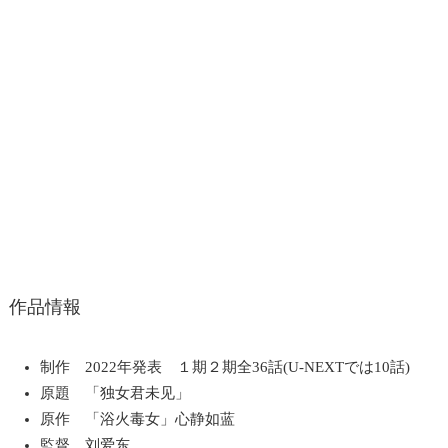
作品情報
制作 2022年発表 １期２期全36話(U-NEXTでは10話)
原題 「独女君未见」
原作 「浴火毒女」心静如蓝
監督 刘爱东