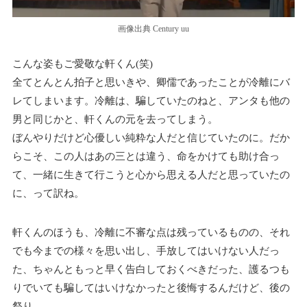
画像出典 Century uu
こんな姿もご愛敬な軒くん(笑)
全てとんとん拍子と思いきや、卿儒であったことが冷離にバ
レてしまいます。冷離は、騙していたのねと、アンタも他の
男と同じかと、軒くんの元を去ってしまう。
ぼんやりだけど心優しい純粋な人だと信じていたのに。だか
らこそ、この人はあの三とは違う、命をかけても助け合っ
て、一緒に生きて行こうと心から思える人だと思っていたの
に、って訳ね。
軒くんのほうも、冷離に不審な点は残っているものの、それ
でも今までの様々を思い出し、手放してはいけない人だっ
た、ちゃんともっと早く告白しておくべきだった、護るつも
りでいても騙してはいけなかったと後悔するんだけど、後の
祭り。