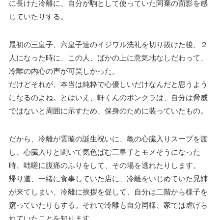
に長けた冷離に、自分が駒として使っていた阿棄の面影を感
じていたりする。
最初の三皇子、六皇子達のイジワル洗礼を切り抜けた後、２
人になった時に、この人、ばかの上に意気地なしだわって、
冷離の内心の声が可笑しかった。
だけどそれが、本当は純粋で心優しいだけなんだと思うよう
になるのよね。とはいえ、軒くんのボンクラは、自分は脅威
ではないと周囲に示すため、保身のために装っていたもの。
だから、冷離が雲璇の誕生祝いに、亀の心臓入りスープを渡
し、心臓入りと聞いて気色ばむ三皇子とモメそうになった
時、咄嗟に腹痛のふりをして、その場を逃れたりします。
帰り道、一緒に食事していた店に、冷離をいじめていた兄姉
が来てしまい、冷離に挨拶を促して、自分は二階から様子を
窺っていたりもする。それで冷離も自分同様、家では虐げら
れていたことを知ります。