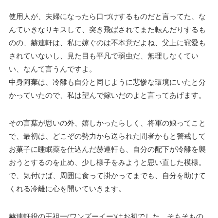
使用人が、夫婦になったら口づけするものだと言ってた、な
んていきなりキスして、突き飛ばされてまた転んだりするも
のの、赫連軒は、私に嫁ぐのは不本意だよね、父上に寵愛も
されていないし、見た目も平凡で弱虫だ、無理しなくてい
い、なんて言うんですよ。
中身阿棄は、冷離も自分と同じように悲惨な環境にいたと分
かっていたので、私は望んで嫁いだのよと言ってあげます。
その言葉が思いの外、嬉しかったらしく、将軍の娘ってこと
で、最初は、どこぞの勢力から送られた間者かもと警戒して
お菓子に睡眠薬を仕込んだ赫連軒も、自分の配下が冷離を襲
おうとするのを止め、少し様子をみようと思い直した模様。
で、気付けば、周囲に食って掛かってまでも、自分を助けて
くれる冷離に心を開いていきます。
赫連軒役の王祖一(ワンズーイー)はお初でした。そもそもの