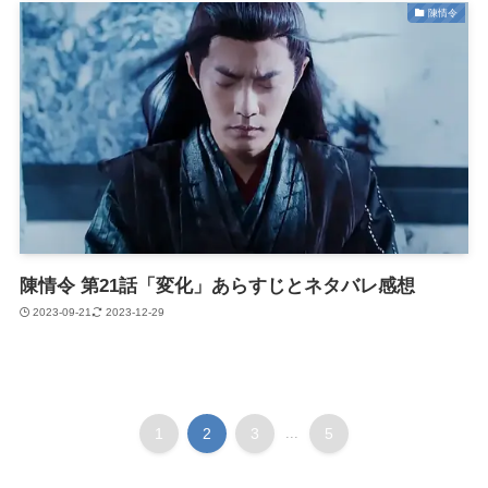
陳情令
陳情令 第21話「変化」あらすじとネタバレ感想
2023-09-21
2023-12-29
1
2
3
...
5