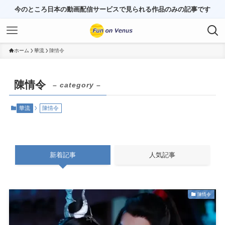
今のところ日本の動画配信サービスで見られる作品のみの記事です
ホーム
華流
陳情令
陳情令
– category –
華流
陳情令
新着記事
人気記事
陳情令