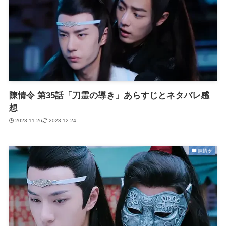
陳情令 第35話「刀霊の導き」あらすじとネタバレ感
想
2023-11-26
2023-12-24
陳情令