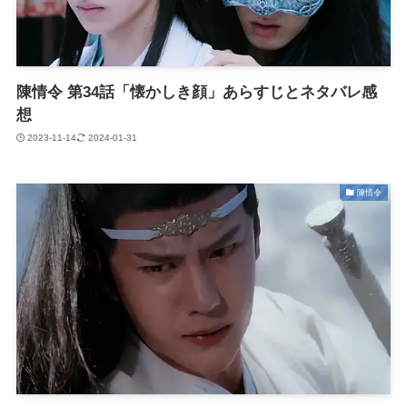
陳情令 第34話「懐かしき顔」あらすじとネタバレ感
想
2023-11-14
2024-01-31
陳情令