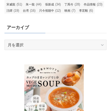
(51)
(44)
(34)
(28)
(23)
宋威龍
朱一龍
張新成
丁禹兮
作品情報
(19)
(16)
(12)
(7)
(6)
汪鐸
台湾
只今視聴中
映画
李宏毅
アーカイブ
ア
ー
カ
イ
ブ