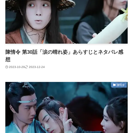
陳情令 第30話「涙の晴れ姿」あらすじとネタバレ感
想
2023-10-29
2023-12-24
陳情令