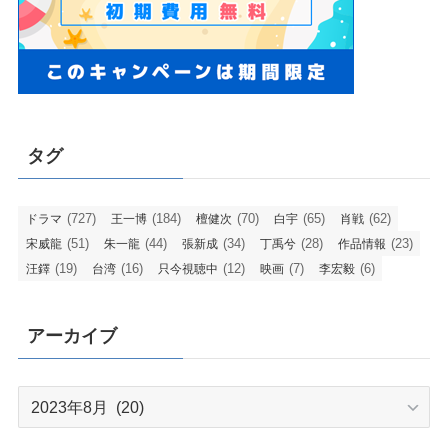
タグ
(727)
(184)
(70)
(65)
(62)
ドラマ
王一博
檀健次
白宇
肖戦
(51)
(44)
(34)
(28)
(23)
宋威龍
朱一龍
張新成
丁禹兮
作品情報
(19)
(16)
(12)
(7)
(6)
汪鐸
台湾
只今視聴中
映画
李宏毅
アーカイブ
ア
ー
カ