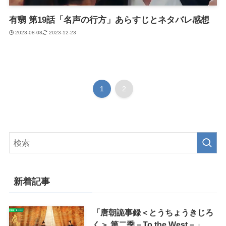
有翡 第19話「名声の行方」あらすじとネタバレ感想
2023-08-08
2023-12-23
1
2
新着記事
「唐朝詭事録＜とうちょうきじろ
く＞ 第二季－To the West－」