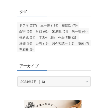
タグ
ドラマ
(727)
王一博
(184)
檀健次
(70)
白宇
(65)
肖戦
(62)
宋威龍
(51)
朱一龍
(44)
張新成
(34)
丁禹兮
(28)
作品情報
(23)
汪鐸
(19)
台湾
(16)
只今視聴中
(12)
映画
(7)
李宏毅
(6)
アーカイブ
ア
ー
カ
イ
ブ