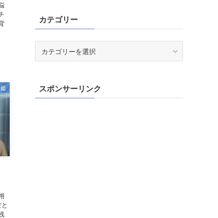
悩
チ
カテゴリー
背
カ
テ
ゴ
リ
スポンサーリンク
図鑑
ー
翊
だと
残