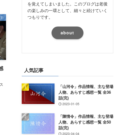
を覚えてしまいました。このブログは老後
の楽しみの一環として、細々と続けていく
つもりです。
T-
about
感
人気記事
ス
「山河令」作品情報、主な登場
人物、あらすじ感想一覧 全36
話(完)
2023-01-05
「陳情令」作品情報、主な登場
人物、あらすじ感想一覧 全50
話(完)
2023-04-04