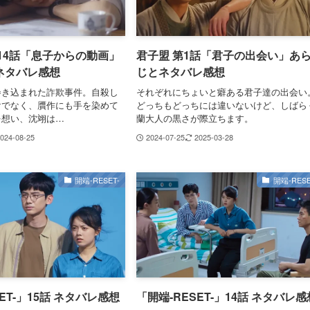
14話「息子からの動画」
君子盟 第1話「君子の出会い」あ
ネタバレ感想
じとネタバレ感想
巻き込まれた詐欺事件。自殺し
それぞれにちょいと癖ある君子達の出会い
けでなく、贋作にも手を染めて
どっちもどっちには違いないけど、しばら
を想い、沈翊は…
蘭大人の黒さが際立ちます。
024-08-25
2024-07-25
2025-03-28
開端-RESET-
開端-RESE
ET-」15話 ネタバレ感想
「開端-RESET-」14話 ネタバレ感