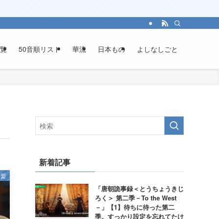
覧
50音順リスト
華流
日本もの
よしなしごと
新着記事
子盟
「唐朝詭事録＜とうちょうきじ
ろく＞ 第二季－To the West
－」【1】待ちに待った第二
季。すっかり設定を忘れてたけ