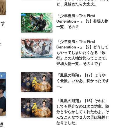
ど、見始めたら大丈夫。
「少年春風～The First
Generation～」【3】登場人物
らす
一覧、その２
。
「少年春風～The First
く
Generation～」【2】どうして
もやってしまいたくなる「歌
行」との人物対比ってことで、
登場人物一覧、その１です
「鳳凰の飛翔」【17】ようや
T-
く最後。いやあ、長かったです
ー。
「鳳凰の飛翔」【16】それに
しても厄介なのはタコ坊主。随
分とやらかしてくれたわよ。そ
んなこんなで２人の母は犠牲と
なりました。
想