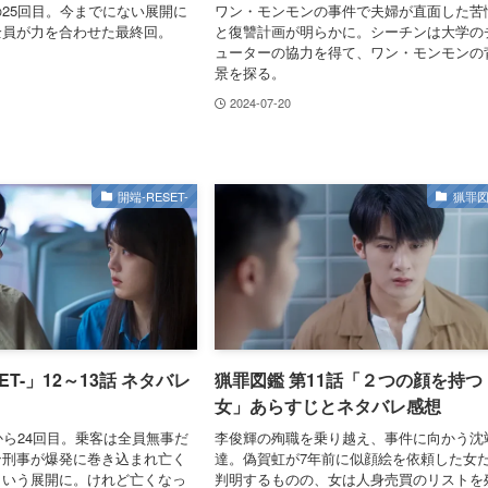
25回目。今までにない展開に
ワン・モンモンの事件で夫婦が直面した苦
全員が力を合わせた最終回。
と復讐計画が明らかに。シーチンは大学の
ューターの協力を得て、ワン・モンモンの
景を探る。
2024-07-20
開端-RESET-
猟罪
ET-」12～13話 ネタバレ
猟罪図鑑 第11話「２つの顔を持つ
女」あらすじとネタバレ感想
から24回目。乗客は全員無事だ
李俊輝の殉職を乗り越え、事件に向かう沈
ン刑事が爆発に巻き込まれ亡く
達。偽賀虹が7年前に似顔絵を依頼した女
という展開に。けれど亡くなっ
判明するものの、女は人身売買のリストを