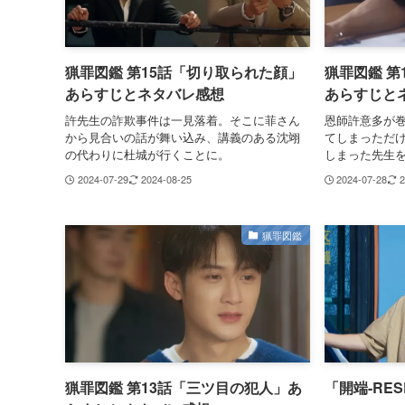
猟罪図鑑 第15話「切り取られた顔」
猟罪図鑑 第
あらすじとネタバレ感想
あらすじと
許先生の詐欺事件は一見落着。そこに菲さん
恩師許意多が
から見合いの話が舞い込み、講義のある沈翊
てしまっただ
の代わりに杜城が行くことに。
しまった先生
2024-07-29
2024-08-25
2024-07-28
2
猟罪図鑑
猟罪図鑑 第13話「三ツ目の犯人」あ
「開端-RES