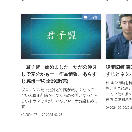
君子盟
「君子盟」始めました。ただの仲良
猟罪図鑑 
しで充分かもー 作品情報、あらす
すじとネタ
じ感想一覧 全29話(完)
杜城の信頼を
翊。そこに新
ブロマンスだったけど検閲が厳しくなって、
っていた血痕
だいぶ修正削除をしてからの公開となったら
家族に違和感
しいドラマですが。いやいや、十分楽しめま
す。
2024-07-09
2
2024-07-11
2025-03-28