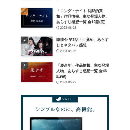
「ロング・ナイト 沈黙的真
相」作品情報、主な登場人物、
あらすじ感想一覧 全12話(完)
2023-06-28
陳情令 第1話「目覚め」あらす
じとネタバレ感想
2023-04-05
「慶余年」作品情報、主な登場
人物、あらすじ感想一覧 全46
話(完)
2023-05-27