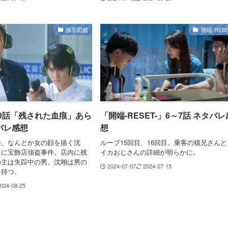
猟罪図鑑
開端-RESE
第9話「残された血痕」あら
「開端-RESET-」6～7話 ネタバレ
バレ感想
想
得、なんとか女の顔を描く沈
ループ15回目、16回目。乗客の猫兄さんと
たに宝飾店強盗事件。店内に残
イカおじさんの詳細が明らかに。
の主は失踪中の男。沈翊は男の
2024-07-07
2024-07-15
を持つ。
024-08-25