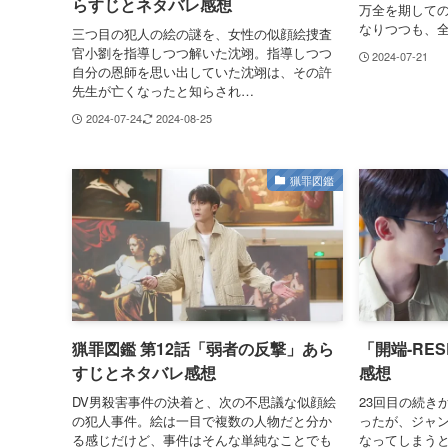
らすじとネタバレ感想
万全を期しての
なりつつも、
三つ目の犯人の絵の謎を、女性の似顔絵捜査
官小劉を指導しつつ解いた沈翊。指導しつつ
2024-07-21
自分の恩師を思い出していた沈翊は、その許
先生が亡くなったと知らされ…
2024-07-24
2024-08-25
猟罪図鑑
猟罪図鑑 第12話「弱者の反撃」あら
「開端-RES
すじとネタバレ感想
感想
DV男殺害事件の決着と、次の不思議な似顔絵
23回目の続き
の犯人事件。絵は一目で複数の人物だと分か
ったが、ジャ
る感じだけど、事件はそんな単純なことでも
なってしまう