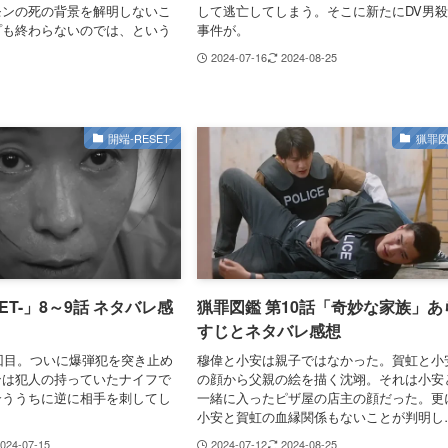
モンの死の背景を解明しないこ
して逃亡してしまう。そこに新たにDV男
プも終わらないのでは、という
事件が。
2024-07-16
2024-08-25
開端-RESET-
猟罪
ET-」8～9話 ネタバレ感
猟罪図鑑 第10話「奇妙な家族」あ
すじとネタバレ感想
9回目。ついに爆弾犯を突き止め
穆偉と小安は親子ではなかった。賀虹と小
ンは犯人の持っていたナイフで
の顔から父親の絵を描く沈翊。それは小安
合ううちに逆に相手を刺してし
一緒に入ったピザ屋の店主の顔だった。更
小安と賀虹の血縁関係もないことが判明し
024-07-15
2024-07-12
2024-08-25