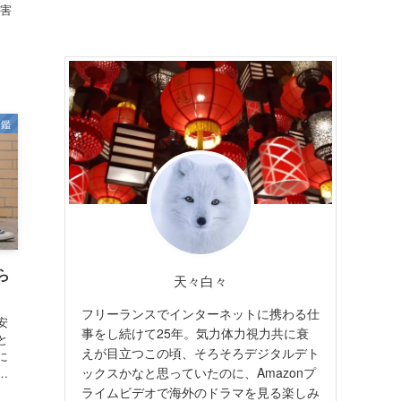
殺害
図鑑
ら
天々白々
フリーランスでインターネットに携わる仕
安
事をし続けて25年。気力体力視力共に衰
と
えが目立つこの頃、そろそろデジタルデト
に
ックスかなと思っていたのに、Amazonプ
…
ライムビデオで海外のドラマを見る楽しみ