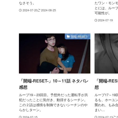
なさそう。
たワン・モン
とには、ルー
2024-07-20
2024-08-25
可能性が。
2024-07-19
開端-RESET-
「開端-RESET-」10～11話 ネタバレ
「開端-RES
感想
想
ループ19～23回目。予想外だった運転手が共
ループ17～1
犯だったことに気付き、動揺するシーチン。
るも、ホーユ
この２話は感情を制御できないシーチンのや
襲われ、もみ
らかしターン。
まい…
2024-07-15
2024-07-13
2