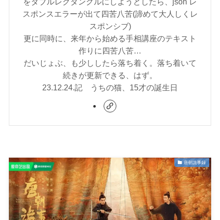
をダブルレクタングルにしようとしたら、json レ
スポンスエラーが出て四苦八苦(諦めて大人しくレ
スポンシブ)
更に同時に、来年から始める手相講座のテキスト
作りに四苦八苦…
だいじょぶ、も少ししたら落ち着く。落ち着いて
続きが更新できる、はず。
23.12.24.記 うちの猫、15才の誕生日
唐朝詭事録