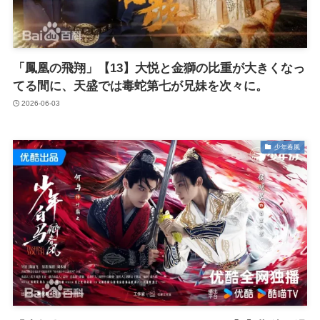
「鳳凰の飛翔」【13】大悦と金獅の比重が大きくなっ
てる間に、天盛では毒蛇第七が兄妹を次々に。
2026-06-03
少年春風