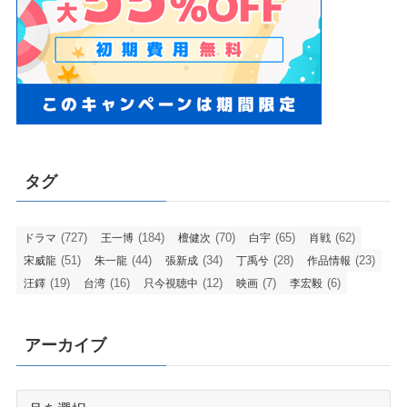
タグ
(727)
(184)
(70)
(65)
(62)
ドラマ
王一博
檀健次
白宇
肖戦
(51)
(44)
(34)
(28)
(23)
宋威龍
朱一龍
張新成
丁禹兮
作品情報
(19)
(16)
(12)
(7)
(6)
汪鐸
台湾
只今視聴中
映画
李宏毅
アーカイブ
ア