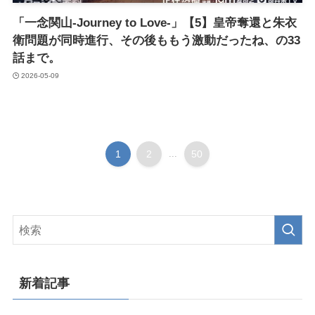
「一念関山-Journey to Love-」【5】皇帝奪還と朱衣
衛問題が同時進行、その後ももう激動だったね、の33
話まで。
2026-05-09
1
2
...
50
新着記事