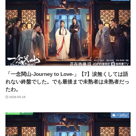
「一念関山-Journey to Love-」【7】涙無くしては語
れない終盤でした。でも最後まで未熟者は未熟者だっ
たわ。
2026-05-19
一念関山