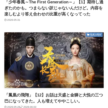
「少年春風～The First Generation～」【1】期待し過
ぎたのかも。つまらない訳じゃないんだけど。内容を
楽しむより答え合わせの比重が高くなってった
2026-05-31
鳳凰の飛翔
「鳳凰の飛翔」【12】お話は天盛と金獅と大悦の三つ
巴になってきた。人も増えてややこしい。
2026-05-28
2026-06-03