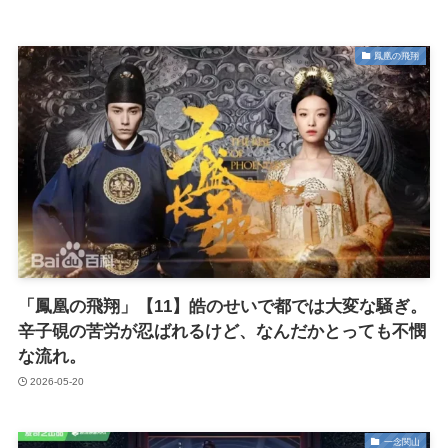
鳳凰の飛翔
「鳳凰の飛翔」【11】皓のせいで都では大変な騒ぎ。
辛子硯の苦労が忍ばれるけど、なんだかとっても不憫
な流れ。
2026-05-20
一念関山