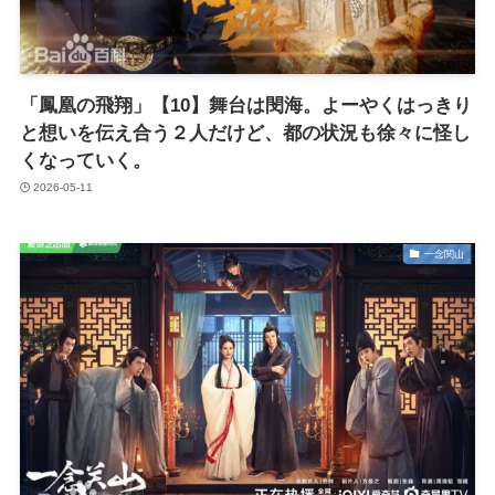
「鳳凰の飛翔」【10】舞台は閔海。よーやくはっきり
と想いを伝え合う２人だけど、都の状況も徐々に怪し
くなっていく。
2026-05-11
一念関山